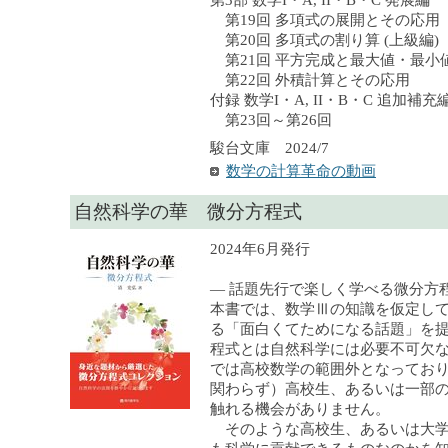
第3部 数学I・A, II・B・C 発展編
第19回 多項式の展開とその応用
第20回 多項式の割り算 (上級編)
第21回 平方完成と最大値・最小値 
第22回 外積計算とその応用
付録 数学I・A, II・B・C 追加補充
第23回～第26回
駿台文庫 2024/7
数学の計算革命の動画
自然科学の華 微分方程式
2024年6月発行
— 話題先行で楽しく学べる微分
本書では、数学Ⅲの知識を仮定し
る「面白くてためになる話題」を
程式とは自然科学には必要不可欠
では高校数学の範囲外となってお
関わらず）高校生、あるいは一部
触れる機会がありません。
そのような高校生、あるいは大学