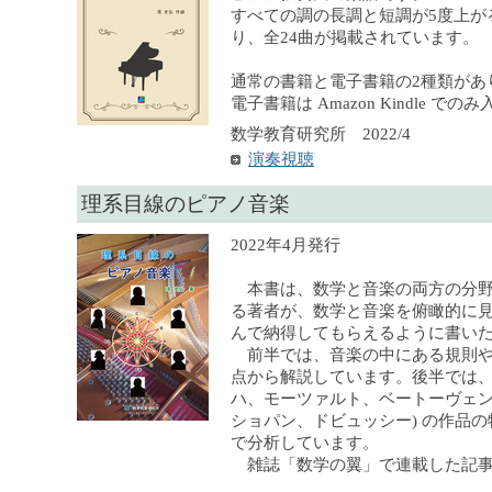
すべての調の長調と短調が5度上が
り、全24曲が掲載されています。
通常の書籍と電子書籍の2種類があ
電子書籍は Amazon Kindle で
数学教育研究所 2022/4
演奏視聴
理系目線のピアノ音楽
2022年4月発行
本書は、数学と音楽の両方の分野
る著者が、数学と音楽を俯瞰的に
んで納得してもらえるように書い
前半では、音楽の中にある規則や
点から解説しています。後半では、
ハ、モーツァルト、ベートーヴェ
ショパン、ドビュッシー) の作品
で分析しています。
雑誌「数学の翼」で連載した記事