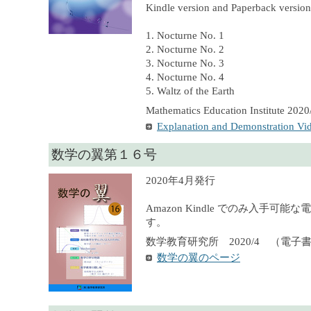
Kindle version and Paperback version 
1. Nocturne No. 1
2. Nocturne No. 2
3. Nocturne No. 3
4. Nocturne No. 4
5. Waltz of the Earth
Mathematics Education Institute 2020
Explanation and Demonstration Vi
数学の翼第１６号
2020年4月発行
Amazon Kindle でのみ入手可
す。
数学教育研究所 2020/4 （電子
数学の翼のページ