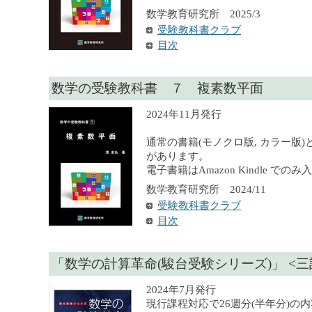
数学教育研究所 2025/3
受験教科書クラブ
目次
数学の受験教科書 ７ 複素数平面
2024年11月発行
通常の書籍(モノクロ版, カラー版)
があります。
電子書籍はAmazon Kindle での
数学教育研究所 2024/11
受験教科書クラブ
目次
「数学の計算革命(駿台受験シリーズ)」 <三
2024年7月発行
現行課程対応で26週分(半年分)の