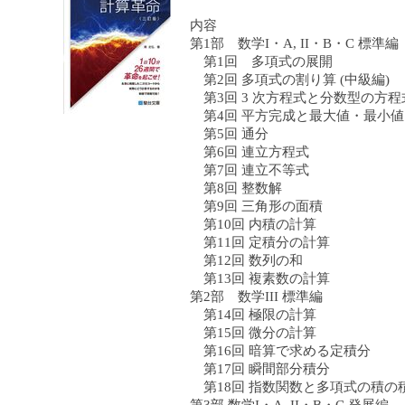
内容
第1部 数学I・A, II・B・C 標準編
第1回 多項式の展開
第2回 多項式の割り算 (中級編)
第3回 3 次方程式と分数型の方程
第4回 平方完成と最大値・最小値 
第5回 通分
第6回 連立方程式
第7回 連立不等式
第8回 整数解
第9回 三角形の面積
第10回 内積の計算
第11回 定積分の計算
第12回 数列の和
第13回 複素数の計算
第2部 数学III 標準編
第14回 極限の計算
第15回 微分の計算
第16回 暗算で求める定積分
第17回 瞬間部分積分
第18回 指数関数と多項式の積の