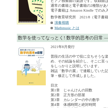
ピアノ独奏曲の楽譜です。収録曲は
通常の書籍と電子書籍の2種類があ
電子書籍は Amazon Kindle で
数学教育研究所 2021/8（電子書籍）,
演奏視聴
Mathmusic とは
数学を使ってなっとく! 数学的思考の日常 
2021年8月発行
普段の生活の中で役に立ちそうな
め、その結論を紹介し、そこに至
をしっかりと説明しています。
雑誌「数学の翼」で連載していた
筆・修正して作成しました。
目次
第1章 じゃんけんの回数
第2章 正方形の部屋
第3章 カレンダーの中の数学
第4章 体感時間と絶対時間