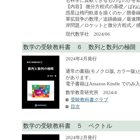
も科学に貢献できるものなのかを
【内容】 微分方程式の基礎／ばね
惑星は楕円軌道を描くのか／懸垂
軍拡競争の数理／追跡曲線／最速
岸問題／ロケットと微分方程式／感
現代数学社 2024/06
数学の受験教科書 ６ 数列と数列の極限
2024年4月発行
通常の書籍(モノクロ版, カラー版)
があります。
電子書籍はAmazon Kindle での
数学教育研究所 2024/4
受験教科書クラブ
目次
数学の受験教科書 ５ ベクトル
2024年2月発行