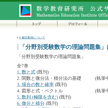
«
4. 解説動画について
「分野別受験数学の理論問題集」
「分野別受験数学の理論問題集」
全7巻
1. 数と式
(既刊)
2. 関数と微分法・積分法の基礎 (執筆中
3. 場合の数と確率
(既刊)
4. 図形と式・ベクトル (執筆中
5. 数列 (極限を含む)
(既刊)
6. 微分と積分
(既刊)