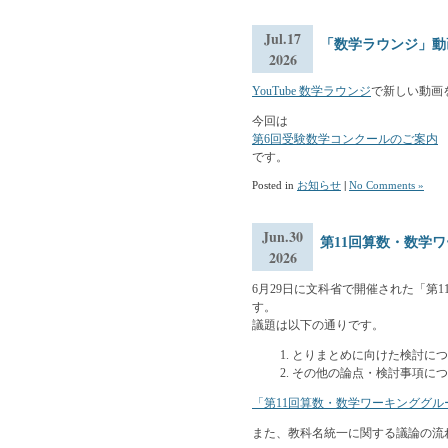
Jul.17
「数学ラウンジ」動
2026
YouTube 数学ラウンジ
で新しい動画
今回は
第6回受験数学コンクールのご案内
です。
Posted in
お知らせ
|
No Comments »
Jun.30
第11回算数・数学
2026
6月29日に文科省で開催された「第
す。
議題は以下の通りです。
とりまとめに向けた検討につ
その他の論点・検討事項につ
「第11回算数・数学ワーキンググル
また、教科名統一に関する議論の流