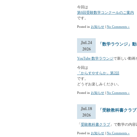
今回は
第6回受験数学コンクールのご案内
です。
Posted in
お知らせ
|
No Comments »
Jul.24
「数学ラウンジ」動
2026
YouTube 数学ラウンジ
で新しい動画
今回は
「からすやすらか」第2話
です。
どうぞお楽しみください。
Posted in
お知らせ
|
No Comments »
Jul.18
「受験教科書クラブ
2026
「
受験教科書クラブ
」で数学の内容
Posted in
お知らせ
|
No Comments »