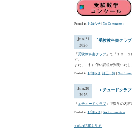
Posted in
お知らせ
|
No Comments »
Jun.21
「受験教科書クラブ
2026
「
受験教科書クラブ
」で『１０ ２
す。
また、これに伴い誤植が判明いたし
Posted in
お知らせ
,
訂正一覧
|
No Comme
Jun.20
「エチュードクラブ
2026
「
エチュードクラブ
」で数学の内容
Posted in
お知らせ
|
No Comments »
« 前の記事を見る