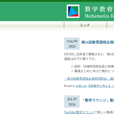
Aug.04
第16回教育課程企
2026
8月4日に文科省で開催された「第
議題は以下の通りです。
総則・評価特別部会及び各教
審議まとめに向けた検討につ
「第16回教育課程企画特別部会」議
Posted in
お知らせ
,
高校数学を考える（
Jul.29
「数学ラウンジ」動
2026
YouTube 数学ラウンジ
で新しい動画