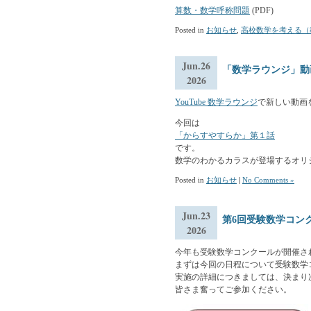
算数・数学呼称問題
(PDF)
Posted in
お知らせ
,
高校数学を考える（
Jun.26
「数学ラウンジ」動
2026
YouTube 数学ラウンジ
で新しい動画
今回は
「からすやすらか」第１話
です。
数学のわかるカラスが登場するオリ
Posted in
お知らせ
|
No Comments »
Jun.23
第6回受験数学コン
2026
今年も受験数学コンクールが開催さ
まずは今回の日程について受験数学
実施の詳細につきましては、決まり
皆さま奮ってご参加ください。