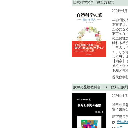
自然科学の華 微分方程式
2024年6
— 話題
本書では
ためにな
不可欠な
の重要性
触れる機
そのよう
く、しか
しく思い
【内容】
描くのか
下線／電
現代数学社 
数学の受験教科書 ６ 数列と数列
2024年4
通常の書籍
電子書籍はA
数学教育研究
受験教
目次