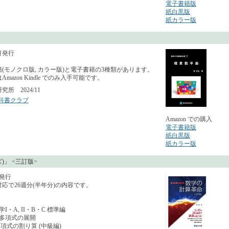
電子書籍版
紙白黒版
紙カラー版
1月発行
(モノクロ版, カラー版)と電子書籍の3種類があります。
mazon Kindle でのみ入手可能です。
所 2024/11
科書クラブ
Amazon での購入
電子書籍版
紙白黒版
紙カラー版
」 <三訂版>
月発行
応で26週分(半年分)の内容です。
I・A, II・B・C 標準編
多項式の展開
項式の割り算 (中級編)