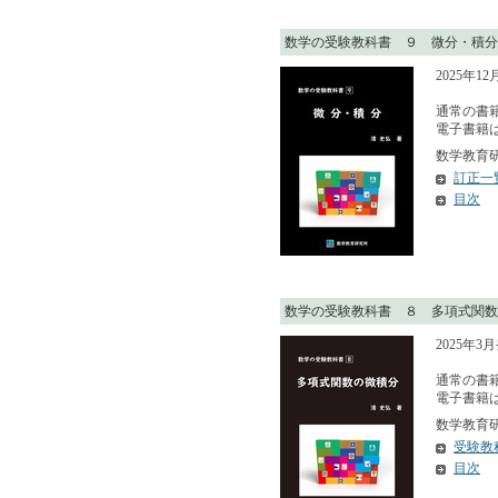
数学の受験教科書 ９ 微分・積分
2025年1
通常の書籍
電子書籍は 
数学教育研究
訂正一
目次
数学の受験教科書 ８ 多項式関数
2025年3
通常の書籍
電子書籍は 
数学教育研究
受験教
目次