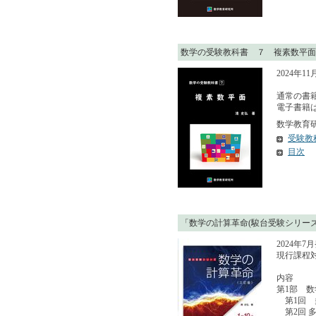
数学の受験教科書 ７ 複素数平面
2024年1
通常の書籍
電子書籍はA
数学教育研究
受験教
目次
「数学の計算革命(駿台受験シリーズ)
2024年7
現行課程対
内容
第1部 数学
第1回 
第2回 多