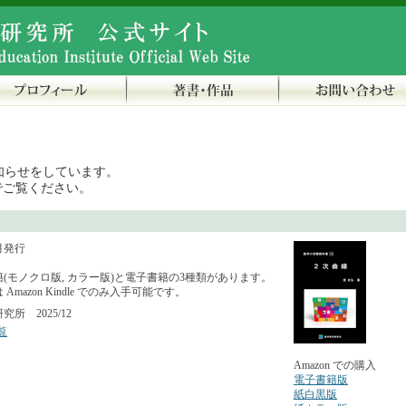
知らせをしています。
でご覧ください。
2月発行
(モノクロ版, カラー版)と電子書籍の3種類があります。
Amazon Kindle でのみ入手可能です。
所 2025/12
覧
Amazon での購入
電子書籍版
紙白黒版