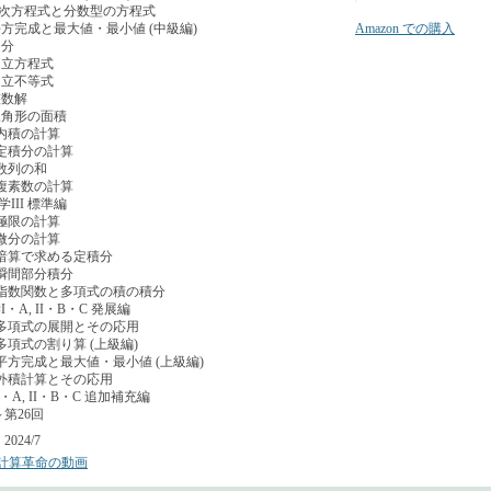
 次方程式と分数型の方程式
方完成と最大値・最小値 (中級編)
Amazon での購入
通分
連立方程式
連立不等式
整数解
三角形の面積
内積の計算
定積分の計算
数列の和
複素数の計算
III 標準編
極限の計算
微分の計算
 暗算で求める定積分
瞬間部分積分
 指数関数と多項式の積の積分
I・A, II・B・C 発展編
 多項式の展開とその応用
多項式の割り算 (上級編)
平方完成と最大値・最小値 (上級編)
 外積計算とその応用
・A, II・B・C 追加補充編
第26回
024/7
計算革命の動画