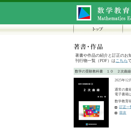
著書や作品の紹介と訂正のお
刊行物一覧（PDF）は
こちら
数学の受験教科書 １０ ２次曲線
2025年1
通常の書籍
電子書籍は 
数学教育研究
訂正一
目次