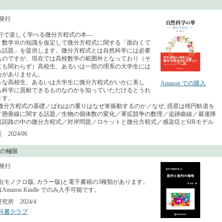
月発行
先行で楽しく学べる微分方程式の本—
、数学Ⅲの知識を仮定して微分方程式に関する「面白くて
る話題」を提供します。微分方程式とは自然科学には必要
ものですが、現在では高校数学の範囲外となっており（そ
にも関わらず）高校生、あるいは一部の理系の大学生には
会がありません。
な高校生、あるいは大学生に微分方程式がいかに美し
Amazon での購入
も科学に貢献できるものなのかを知っていただけるとうれ
ます。
 微分方程式の基礎／ばねはの重りはなぜ単振動するのか／なぜ, 惑星は楕円軌道を
／懸垂線に関する話題／生物の個体数の変化／軍拡競争の数理／追跡曲線／最速降
流回路の中の微分方程式／対岸問題／ロケットと微分方程式／感染症とSIRモデル
2024/06
の極限
月発行
(モノクロ版, カラー版)と電子書籍の3種類があります。
mazon Kindle でのみ入手可能です。
所 2024/4
科書クラブ