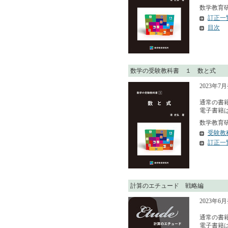
数学教育研究
訂正一
目次
数学の受験教科書 １ 数と式
2023年7
通常の書籍
電子書籍はA
数学教育研究
受験教
訂正一
計算のエチュード 戦略編
2023年6
通常の書籍
電子書籍はA