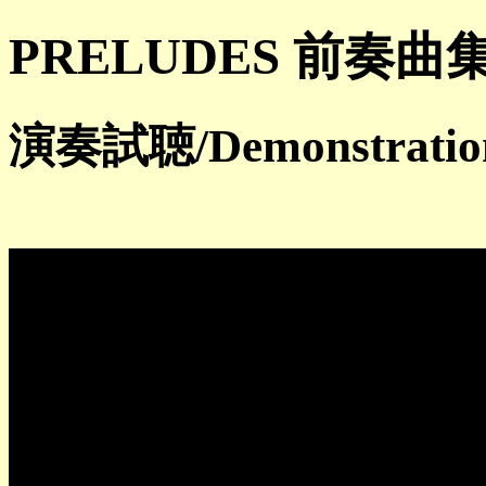
PRELUDES 前奏曲
演奏試聴/Demonstration