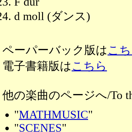
F dur
d moll (ダンス)
ペーパーバック版は
こち
電子書籍版は
こちら
他の楽曲のページへ/To the ot
"
MATHMUSIC
"
"
SCENES
"