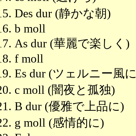
Des dur (静かな朝)
b moll
As dur (華麗で楽しく)
f moll
Es dur (ツェルニー風に
c moll (闇夜と孤独)
B dur (優雅で上品に)
g moll (感情的に)