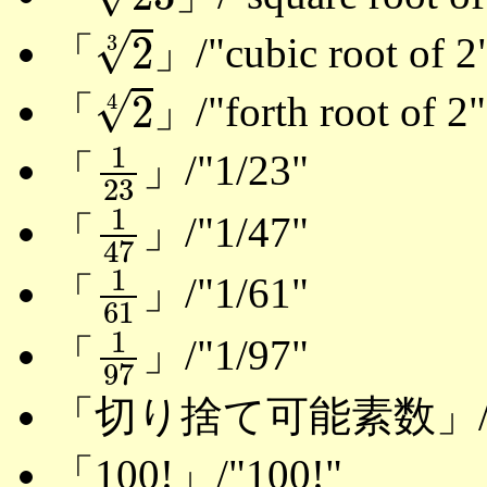
2
3
√
2
「
」/"cubic root of 2
3
2
4
√
2
「
」/"forth root of 2"
4
1
23
1
「
」/"1/23"
23
1
47
1
「
」/"1/47"
47
1
61
1
「
」/"1/61"
61
1
97
1
「
」/"1/97"
97
「切り捨て可能素数」/"Trun
「100!」/"100!"