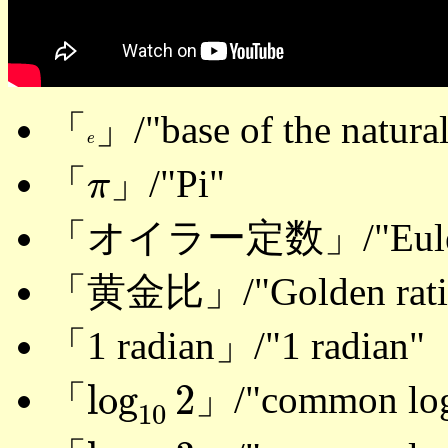
「
」/"base of the natura
e
e
π
「
」/"Pi"
π
「オイラー定数」/"Euler Ma
「黄金比」/"Golden rati
「1 radian」/"1 radian"
log
10
2
log
2
「
」/"common log
10
log
10
3