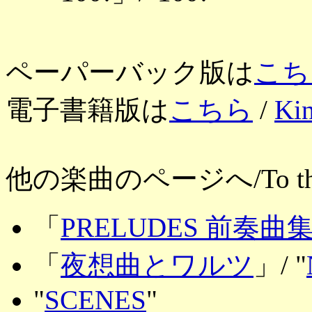
ペーパーバック版は
こち
電子書籍版は
こちら
/
Kin
他の楽曲のページへ/To the ot
「
PRELUDES 前奏曲
「
夜想曲とワルツ
」/ "
"
SCENES
"