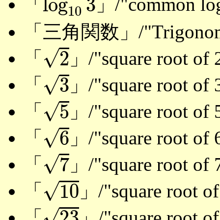
log
3
「
」/"common log
10
「三角関数」/"Trigonometr
2
√
2
「
」/"square root of 
3
√
3
「
」/"square root of 
5
√
5
「
」/"square root of 
6
√
6
「
」/"square root of 
7
√
7
「
」/"square root of 
10
√
10
「
」/"square root of
23
√
23
「
」/"square root of