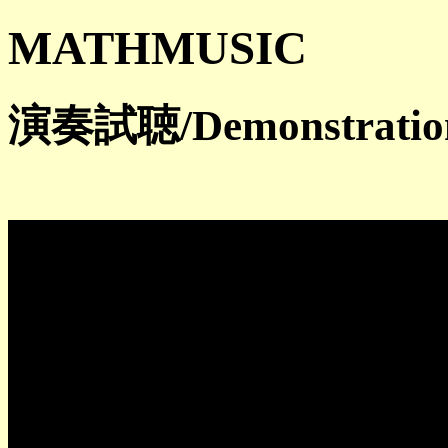
MATHMUSIC
演奏試聴/Demonstration