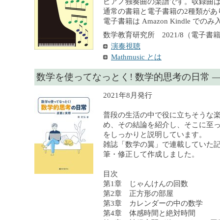
ピアノ独奏曲の楽譜です。収録曲は
通常の書籍と電子書籍の2種類があ
電子書籍は Amazon Kindle で
数学教育研究所 2021/8（電子書籍）,
演奏視聴
Mathmusic とは
数学を使ってなっとく! 数学的思考の日常 
2021年8月発行
普段の生活の中で役に立ちそうな
め、その結論を紹介し、そこに至
をしっかりと説明しています。
雑誌「数学の翼」で連載していた
筆・修正して作成しました。
目次
第1章 じゃんけんの回数
第2章 正方形の部屋
第3章 カレンダーの中の数学
第4章 体感時間と絶対時間