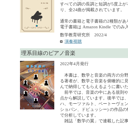
すべての調の長調と短調が5度上が
り、全24曲が掲載されています。
通常の書籍と電子書籍の2種類があ
電子書籍は Amazon Kindle で
数学教育研究所 2022/4
演奏視聴
理系目線のピアノ音楽
2022年4月発行
本書は、数学と音楽の両方の分野
る著者が、数学と音楽を俯瞰的に
んで納得してもらえるように書い
前半では、音楽の中にある規則や
点から解説しています。後半では、
ハ、モーツァルト、ベートーヴェ
ショパン、ドビュッシー) の作品
で分析しています。
雑誌「数学の翼」で連載した記事