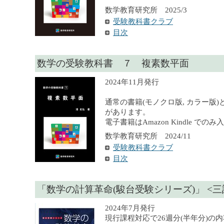
数学教育研究所 2025/3
受験教科書クラブ
目次
数学の受験教科書 ７ 複素数平面
2024年11月発行
通常の書籍(モノクロ版, カラー版)
があります。
電子書籍はAmazon Kindle での
数学教育研究所 2024/11
受験教科書クラブ
目次
「数学の計算革命(駿台受験シリーズ)」 <三
2024年7月発行
現行課程対応で26週分(半年分)の