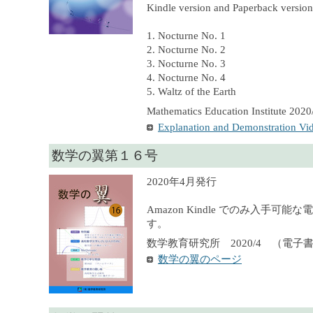
Kindle version and Paperback version 
1. Nocturne No. 1
2. Nocturne No. 2
3. Nocturne No. 3
4. Nocturne No. 4
5. Waltz of the Earth
Mathematics Education Institute 2020
Explanation and Demonstration Vi
数学の翼第１６号
2020年4月発行
Amazon Kindle でのみ入手可
す。
数学教育研究所 2020/4 （電子
数学の翼のページ