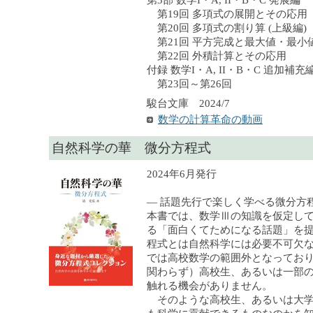
第3部 数学I・A, II・B・C 発展編
第19回 多項式の展開とその応用
第20回 多項式の割り算 (上級編)
第21回 平方完成と最大値・最小値 
第22回 外積計算とその応用
付録 数学I・A, II・B・C 追加補充
第23回～第26回
駿台文庫 2024/7
数学の計算革命の動画
自然科学の華 微分方程式
2024年6月発行
— 話題先行で楽しく学べる微分
本書では、数学Ⅲの知識を仮定し
る「面白くてためになる話題」を
程式とは自然科学には必要不可欠
では高校数学の範囲外となってお
関わらず）高校生、あるいは一部
触れる機会がありません。
そのような高校生、あるいは大学