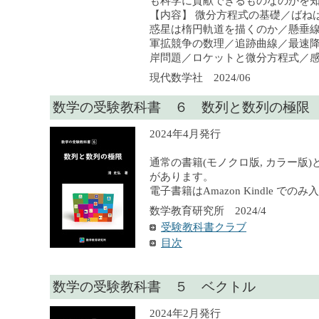
も科学に貢献できるものなのかを
【内容】 微分方程式の基礎／ばね
惑星は楕円軌道を描くのか／懸垂
軍拡競争の数理／追跡曲線／最速
岸問題／ロケットと微分方程式／感
現代数学社 2024/06
数学の受験教科書 ６ 数列と数列の極限
2024年4月発行
通常の書籍(モノクロ版, カラー版)
があります。
電子書籍はAmazon Kindle での
数学教育研究所 2024/4
受験教科書クラブ
目次
数学の受験教科書 ５ ベクトル
2024年2月発行