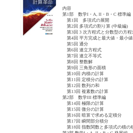
内容
第1部 数学I・A, II・B・C 標準編
第1回 多項式の展開
第2回 多項式の割り算 (中級編)
第3回 3 次方程式と分数型の方程
第4回 平方完成と最大値・最小値 
第5回 通分
第6回 連立方程式
第7回 連立不等式
第8回 整数解
第9回 三角形の面積
第10回 内積の計算
第11回 定積分の計算
第12回 数列の和
第13回 複素数の計算
第2部 数学III 標準編
第14回 極限の計算
第15回 微分の計算
第16回 暗算で求める定積分
第17回 瞬間部分積分
第18回 指数関数と多項式の積の