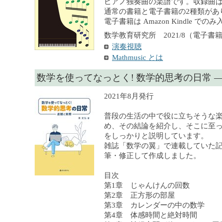
ピアノ独奏曲の楽譜です。収録曲は
通常の書籍と電子書籍の2種類があ
電子書籍は Amazon Kindle で
数学教育研究所 2021/8（電子書籍）,
演奏視聴
Mathmusic とは
数学を使ってなっとく! 数学的思考の日常 
2021年8月発行
普段の生活の中で役に立ちそうな
め、その結論を紹介し、そこに至
をしっかりと説明しています。
雑誌「数学の翼」で連載していた
筆・修正して作成しました。
目次
第1章 じゃんけんの回数
第2章 正方形の部屋
第3章 カレンダーの中の数学
第4章 体感時間と絶対時間