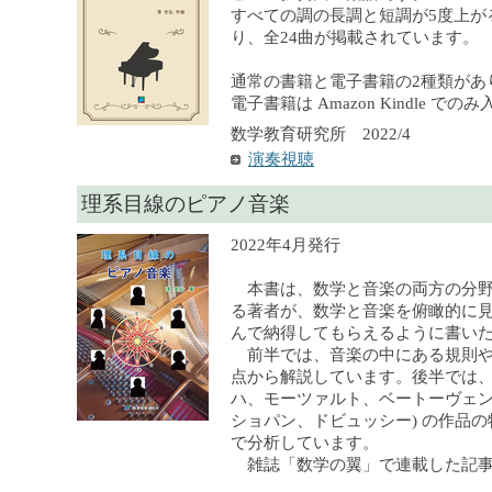
すべての調の長調と短調が5度上が
り、全24曲が掲載されています。
通常の書籍と電子書籍の2種類があ
電子書籍は Amazon Kindle で
数学教育研究所 2022/4
演奏視聴
理系目線のピアノ音楽
2022年4月発行
本書は、数学と音楽の両方の分野
る著者が、数学と音楽を俯瞰的に
んで納得してもらえるように書い
前半では、音楽の中にある規則や
点から解説しています。後半では、
ハ、モーツァルト、ベートーヴェ
ショパン、ドビュッシー) の作品
で分析しています。
雑誌「数学の翼」で連載した記事