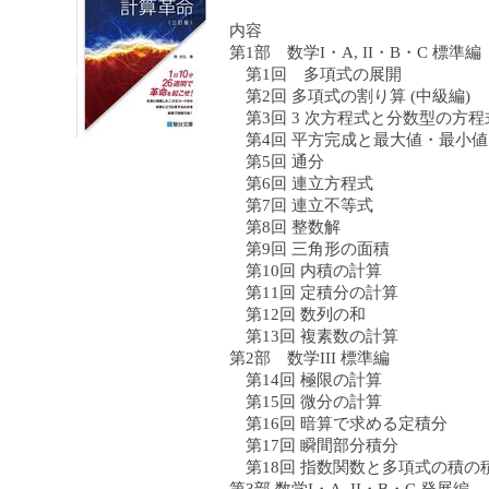
内容
第1部 数学I・A, II・B・C 標準編
第1回 多項式の展開
第2回 多項式の割り算 (中級編)
第3回 3 次方程式と分数型の方程
第4回 平方完成と最大値・最小値 
第5回 通分
第6回 連立方程式
第7回 連立不等式
第8回 整数解
第9回 三角形の面積
第10回 内積の計算
第11回 定積分の計算
第12回 数列の和
第13回 複素数の計算
第2部 数学III 標準編
第14回 極限の計算
第15回 微分の計算
第16回 暗算で求める定積分
第17回 瞬間部分積分
第18回 指数関数と多項式の積の