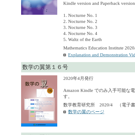
Kindle version and Paperback version 
1. Nocturne No. 1
2. Nocturne No. 2
3. Nocturne No. 3
4. Nocturne No. 4
5. Waltz of the Earth
Mathematics Education Institute 2020
Explanation and Demonstration Vi
数学の翼第１６号
2020年4月発行
Amazon Kindle でのみ入手可
す。
数学教育研究所 2020/4 （電子
数学の翼のページ