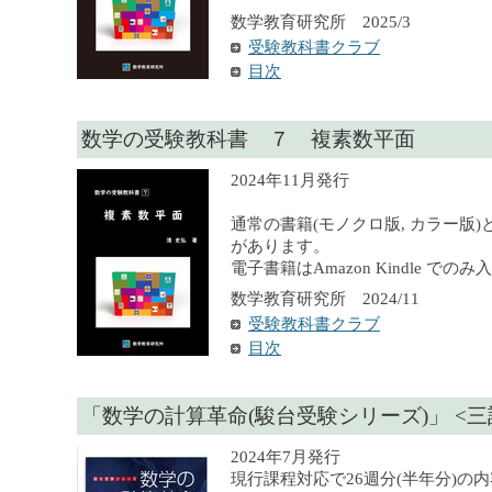
数学教育研究所 2025/3
受験教科書クラブ
目次
数学の受験教科書 ７ 複素数平面
2024年11月発行
通常の書籍(モノクロ版, カラー版)
があります。
電子書籍はAmazon Kindle での
数学教育研究所 2024/11
受験教科書クラブ
目次
「数学の計算革命(駿台受験シリーズ)」 <三
2024年7月発行
現行課程対応で26週分(半年分)の