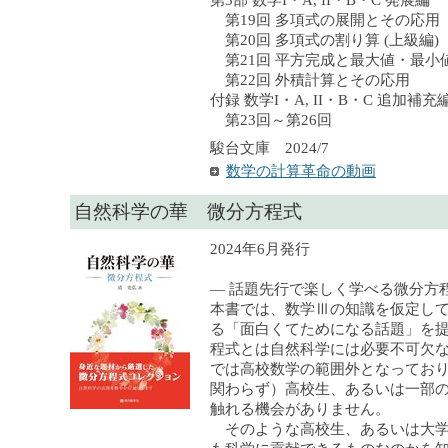
第3部 数学I・A, II・B・C 発展編
第19回 多項式の展開とその応用
第20回 多項式の割り算 (上級編)
第21回 平方完成と最大値・最小値 
第22回 外積計算とその応用
付録 数学I・A, II・B・C 追加補充
第23回～第26回
駿台文庫 2024/7
数学の計算革命の動画
自然科学の華 微分方程式
2024年6月発行
— 話題先行で楽しく学べる微分
本書では、数学Ⅲの知識を仮定し
る「面白くてためになる話題」を
程式とは自然科学には必要不可欠
では高校数学の範囲外となってお
関わらず）高校生、あるいは一部
触れる機会がありません。
そのような高校生、あるいは大学