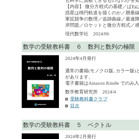
も科学に貢献できるものなのかを
【内容】 微分方程式の基礎／ばね
惑星は楕円軌道を描くのか／懸垂
軍拡競争の数理／追跡曲線／最速
岸問題／ロケットと微分方程式／感
現代数学社 2024/06
数学の受験教科書 ６ 数列と数列の極限
2024年4月発行
通常の書籍(モノクロ版, カラー版)
があります。
電子書籍はAmazon Kindle での
数学教育研究所 2024/4
受験教科書クラブ
目次
数学の受験教科書 ５ ベクトル
2024年2月発行