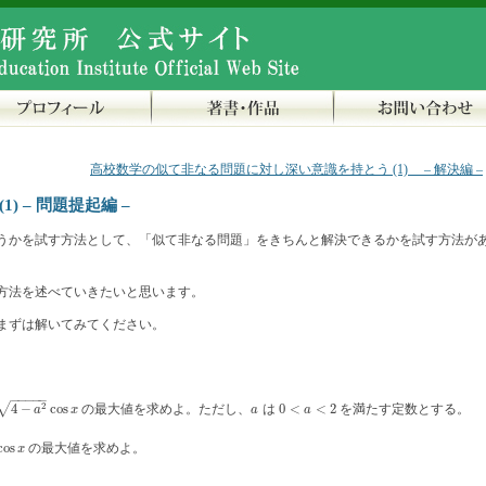
高校数学の似て非なる問題に対し深い意識を持とう (1) – 解決編 –
) – 問題提起編 –
うかを試す方法として、「似て非なる問題」をきちんと解決できるかを試す方法が
方法を述べていきたいと思います。
まずは解いてみてください。
−
−
−
−
−
√
2
4
−
cos
の最大値を求めよ。ただし、
は
0
<
<
2
を満たす定数とする。
s
x
a
0
<
a
<
2
a
x
a
a
cos
の最大値を求めよ。
x