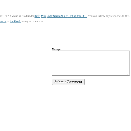
t 10:02 AM and is filed under
教育
,
数学
,
高校数学を考える（受験生向け）
. You can follow any responses to this
sponse
, or
trackback
from your own site.
Message: