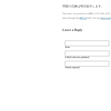
問題の正解は明日提示します。
This entry was posted on 火曜日, 11月 24th, 2015 a
entry through the
RSS 2.0
feed. You can
leave a re
Leave a Reply
Name
E-Mail (will not be published)
Website (optional)