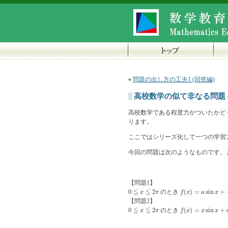
«
問題の出し方の工夫1 (回答編)
高校数学の似て非なる問題 (1
高校数学である程度力がついたかど
ります。
ここではシリーズ化して一つの学習
今回の問題は次のようなものです。
【問題1】
≦
≦
0
2
のとき
(
)
=
sin
+
0
≦
x
≦
2
π
f
(
x
)
=
a
sin
x
+
4
−
a
2
co
x
π
f
x
a
x
【問題2】
≦
≦
0
2
のとき
(
)
=
sin
+
0
≦
x
≦
2
π
f
(
x
)
=
x
sin
x
+
cos
x
x
π
f
x
x
x