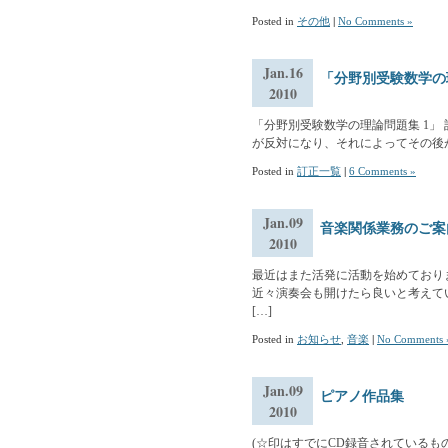
Posted in
その他
|
No Comments »
Jan.16
「分野別受験数学の
2010
「分野別受験数学の理論問題集 1」 訂正一覧
が反対になり、それによってその後が影
Posted in
訂正一覧
|
6 Comments »
Jan.09
音楽関係業務のご案
2010
最近はまた活発に活動を始めており
近々演奏会も開けたら良いと考えて
[…]
Posted in
お知らせ
,
音楽
|
No Comments 
Jan.09
ピアノ作品集
2010
(☆印はすでにCD録音されているもの) [1