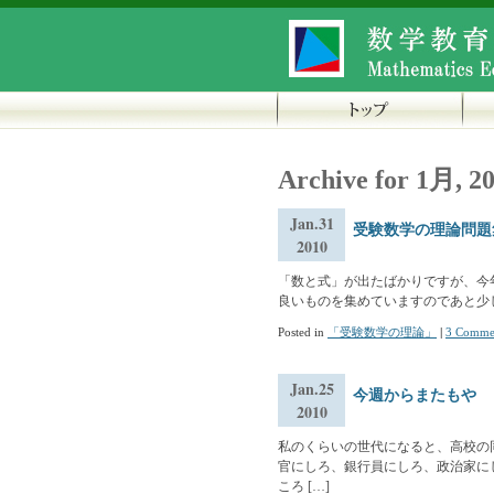
Archive for 1月, 2
Jan.31
受験数学の理論問題
2010
「数と式」が出たばかりですが、今
良いものを集めていますのであと少
Posted in
「受験数学の理論」
|
3 Comme
Jan.25
今週からまたもや
2010
私のくらいの世代になると、高校の
官にしろ、銀行員にしろ、政治家に
ころ […]