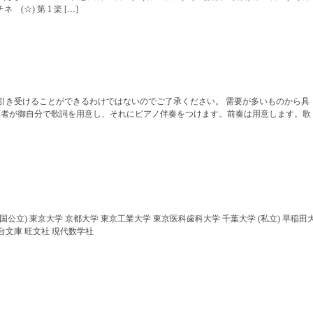
 (☆) 第 1 楽 […]
引き受けることができるわけではないのでご了承ください。 需要が多いものから具
依頼者が御自分で歌詞を用意し、それにピアノ伴奏をつけます。前奏は用意します。歌
 (国公立) 東京大学 京都大学 東京工業大学 東京医科歯科大学 千葉大学 (私立) 早稲田
台文庫 旺文社 現代数学社