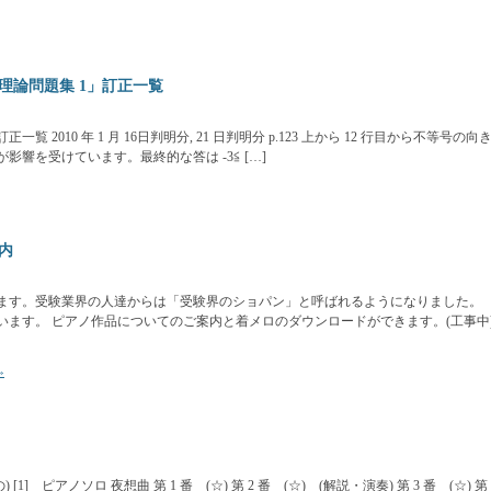
理論問題集 1」訂正一覧
 2010 年 1 月 16日判明分, 21 日判明分 p.123 上から 12 行目から不等号の向
響を受けています。最終的な答は -3≦ […]
内
ます。受験業界の人達からは「受験界のショパン」と呼ばれるようになりました。
います。 ピアノ作品についてのご案内と着メロのダウンロードができます。(工事中
»
] ピアノソロ 夜想曲 第 1 番 (☆) 第 2 番 (☆) (解説・演奏) 第 3 番 (☆) 第 