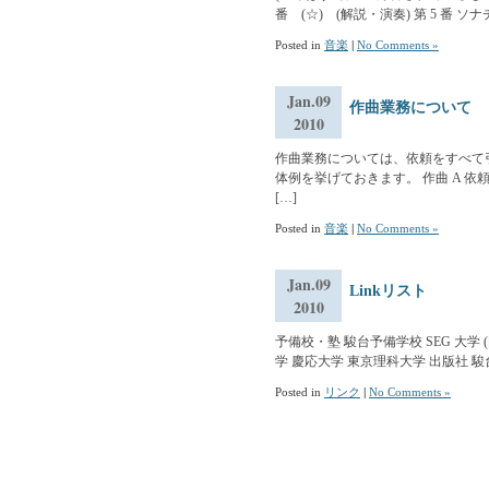
番 (☆) (解説・演奏) 第 5 番 ソナチネ
Posted in
音楽
|
No Comments »
Jan.09
作曲業務について
2010
作曲業務については、依頼をすべて
体例を挙げておきます。 作曲 A 
[…]
Posted in
音楽
|
No Comments »
Jan.09
Linkリスト
2010
予備校・塾 駿台予備学校 SEG 大学
学 慶応大学 東京理科大学 出版社 駿
Posted in
リンク
|
No Comments »