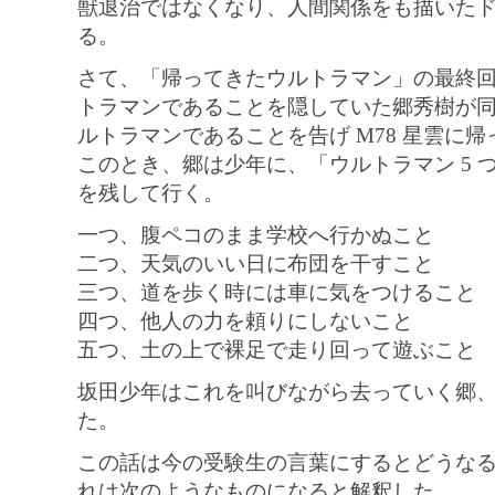
獣退治ではなくなり、人間関係をも描いた
る。
さて、「帰ってきたウルトラマン」の最終
トラマンであることを隠していた郷秀樹が
ルトラマンであることを告げ M78 星雲に
このとき、郷は少年に、「ウルトラマン 5 
を残して行く。
一つ、腹ペコのまま学校へ行かぬこと
二つ、天気のいい日に布団を干すこと
三つ、道を歩く時には車に気をつけること
四つ、他人の力を頼りにしないこと
五つ、土の上で裸足で走り回って遊ぶこと
坂田少年はこれを叫びながら去っていく郷
た。
この話は今の受験生の言葉にするとどうな
れは次のようなものになると解釈した。