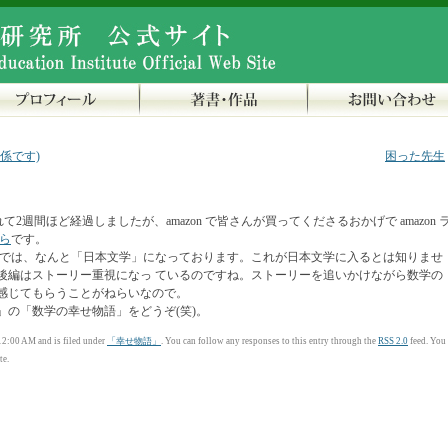
係です)
困った先生
2週間ほど経過しましたが、amazon で皆さんが買ってくださるおかげで amazon 
ら
です。
zonでは、なんと「日本文学」になっております。これが日本文学に入るとは知りませ
後編はストーリー重視になっ ているのですね。ストーリーを追いかけながら数学の
感じてもらうことがねらいなので。
」の「数学の幸せ物語」をどうぞ(笑)。
2:00 AM and is filed under
「幸せ物語」
. You can follow any responses to this entry through the
RSS 2.0
feed. You
te.