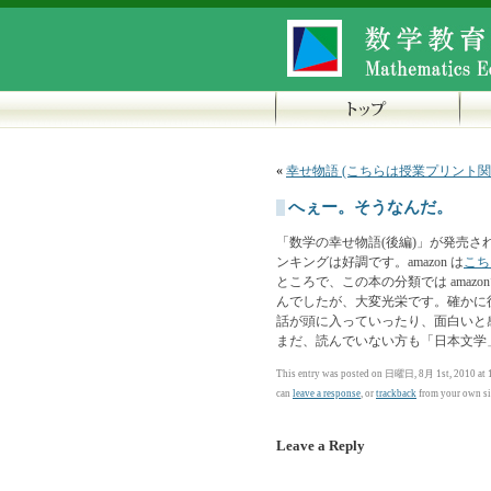
«
幸せ物語 (こちらは授業プリント関
へぇー。そうなんだ。
「数学の幸せ物語(後編)」が発売されて
ンキングは好調です。amazon は
こち
ところで、この本の分類では ama
んでしたが、大変光栄です。確かに
話が頭に入っていったり、面白いと
まだ、読んでいない方も「日本文学
This entry was posted on 日曜日, 8月 1st, 2010 at 1
can
leave a response
, or
trackback
from your own si
Leave a Reply