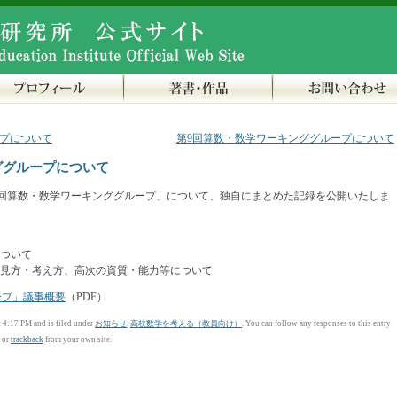
ープについて
第9回算数・数学ワーキンググループについて
ググループについて
第8回算数・数学ワーキンググループ」について、独自にまとめた記録を公開いたしま
ついて
見方・考え方、高次の資質・能力等について
ープ」議事概要
（PDF）
4:17 PM and is filed under
お知らせ
,
高校数学を考える（教員向け）
. You can follow any responses to this entry
, or
trackback
from your own site.