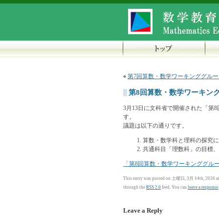
«
第7回算数・数学ワーキンググル
第8回算数・数学ワーキン
3月13日に文科省で開催された「
す。
議題は以下の通りです。
算数・数学科と理科の探究に
共通科目「理数科」の目標、
「第8回算数・数学ワーキンググル
This entry was posted on 土曜日, 3月 14th, 2026 at 
through the
RSS 2.0
feed. You can
leave a response
Leave a Reply