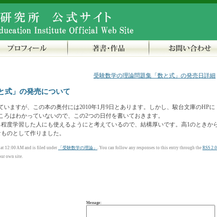
受験数学の理論問題集「数と式」の発売日詳細
と式」の発売について
いますが、この本の奥付には2010年1月9日とあります。しかし、駿台文庫のHPに
ところはわかっていないので、この2つの日付を書いておきます。
る程度学習した人にも使えるようにと考えているので、結構厚いです。高1のときか
なものとして作りました。
t 12:00 AM and is filed under
「受験数学の理論」
. You can follow any responses to this entry through the
RSS 2.0
ur own site.
Message: