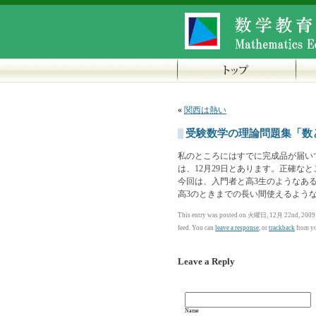
«
関西は熱い
受験数学の理論問題集「数
私のところにはすでに完成品が届いて
は、12月29日とあります。正確な
今回は、入門者と高3生のようなあ
高3のときまでの長い間使えるよう
This entry was posted on 火曜日, 12月 22nd, 2009 a
feed. You can
leave a response
, or
trackback
from yo
Leave a Reply
Name