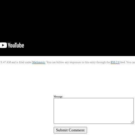
9:47 AM and is filed under
Mathmusic
. You can follow any responses to this entry through the
RSS 2.0
feed. You ca
Message: