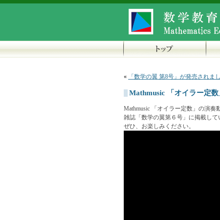
«
「数学の翼 第8号」が発売されま
Mathmusic 「オイラー定
Mathmusic 「オイラー定数」の
雑誌「数学の翼第６号」に掲載して
ぜひ、お楽しみください。