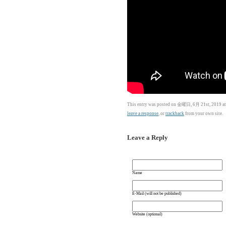
This entry was posted on 金曜日, 6月 21st, 2019 at 
leave a response
, or
trackback
from your own site.
Leave a Reply
Name
E-Mail (will not be published)
Website (optional)