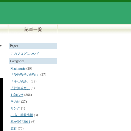
»
Pages
このブログについて
Categories
Mathmusic
(29)
「受験数学の理論」
(27)
「幸せ物語」
(22)
「計算革命」
(9)
お知らせ
(366)
その他
(27)
リンク
(1)
出演・掲載情報
(3)
幸せ物語2011
(6)
教育
(75)