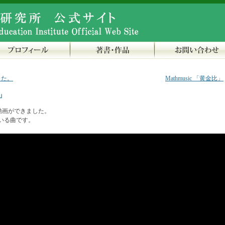
した。
Mathmusic 「黄金比」
数」
演奏動画ができました。
いる曲です。