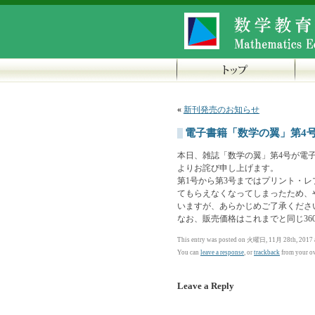
«
新刊発売のお知らせ
電子書籍「数学の翼」第4
本日、雑誌「数学の翼」第4号が電
よりお詫び申し上げます。
第1号から第3号まではプリント・レプ
てもらえなくなってしまったため、
いますが、あらかじめご了承くださ
なお、販売価格はこれまでと同じ360円（
This entry was posted on 火曜日, 11月 28th, 2017 a
You can
leave a response
, or
trackback
from your ow
Leave a Reply