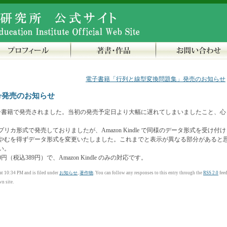
電子書籍「行列と線型変換問題集」発売のお知らせ
号発売のお知らせ
子書籍で発売されました。当初の発売予定日より大幅に遅れてしまいましたこと、心
リカ形式で発売しておりましたが、Amazon Kindle で同様のデータ形式を受け付け
やむを得ずデータ形式を変更いたしました。これまでと表示が異なる部分があると
い。
税込389円）で、Amazon Kindle のみの対応です。
t 10:34 PM and is filed under
お知らせ
,
著作物
. You can follow any responses to this entry through the
RSS 2.0
feed
n site.