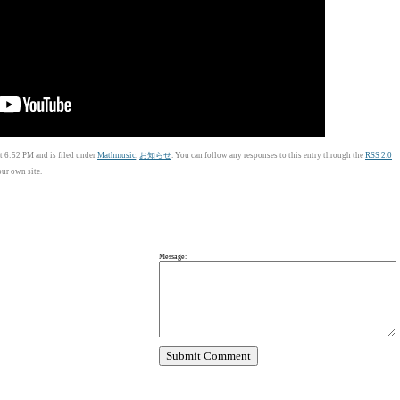
 6:52 PM and is filed under
Mathmusic
,
お知らせ
. You can follow any responses to this entry through the
RSS 2.0
ur own site.
Message: