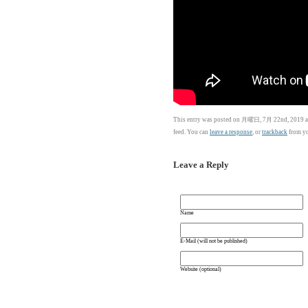
This entry was posted on 月曜日, 7月 22nd, 2019 at
feed. You can
leave a response
, or
trackback
from yo
Leave a Reply
Name
E-Mail (will not be published)
Website (optional)