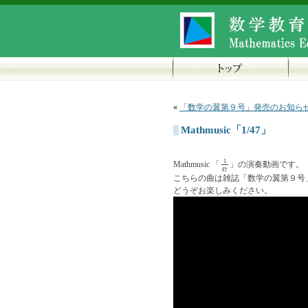
«
「数学の翼第９号」発売のお知ら
Mathmusic「1/47」
1
Mathmusic 「
」の演奏動画です。
1
47
47
こちらの曲は雑誌「数学の翼第９号
どうぞお楽しみください。