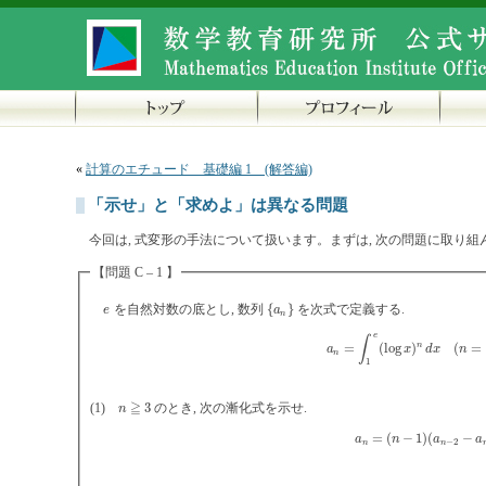
«
計算のエチュード 基礎編 1 (解答編)
「示せ」と「求めよ」は異なる問題
今回は, 式変形の手法について扱います。まずは, 次の問題に取り組
【問題 C – 1 】
を自然対数の底とし, 数列
{
}
を次式で定義する.
e
{
a
n
}
e
a
n
e
∫
n
=
(
log
)
(
=
a
n
=
∫
1
e
(
log
x
)
n
d
x
(
n
=
1
,
2
a
x
d
x
n
n
1
≧
(1)
3
のとき, 次の漸化式を示せ.
n
≧
3
n
=
(
−
1
)
(
−
a
n
=
(
n
−
1
)
(
a
n
−
2
−
a
n
−
1
a
n
a
a
−
2
n
n