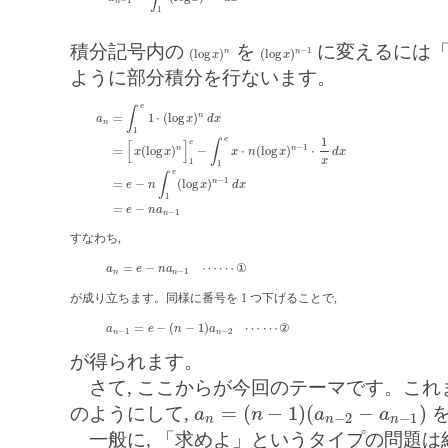
n
1
積分記号内の
を
に変えるには
−
1
(
log
)
(
log
)
n
n
(
log
x
)
n
(
log
x
)
n
−
1
x
x
ように部分積分を行ないます。
e
∫
n
=
1
⋅
(
log
)
a
x
d
x
n
1
e
1
e
[
]
∫
−
1
n
n
=
(
log
)
−
⋅
(
log
)
⋅
x
x
x
n
x
d
x
a
n
=
∫
1
e
1
⋅
(
log
x
)
n
d
x
=
[
x
(
log
x
)
n
]
1
e
−
∫
1
e
x
⋅
n
(
log
x
)
n
−
1
⋅
1
x
d
x
=
e
x
1
1
e
∫
−
1
n
=
−
(
log
)
e
n
x
d
x
1
=
−
e
n
a
−
1
n
すなわち,
=
−
⋯
⋯
①
a
n
=
e
−
n
a
n
−
1
⋯
⋯
a
e
n
a
−
1
n
n
が成り立ちます。同様に番号を 1 つ下げることで,
=
−
(
−
1
)
⋯
⋯
②
a
n
−
1
=
e
−
(
n
−
1
)
a
n
−
2
⋯
⋯
a
e
n
a
−
1
−
2
n
n
が得られます。
さて, ここからが今回のテーマです。これ
=
(
−
1
)
(
−
)
のようにして,
を
a
n
a
a
a
n
=
(
n
−
1
)
(
a
n
−
2
−
a
n
−
1
)
−
2
−
1
n
n
n
一般に, 「求めよ」というタイプの問題は