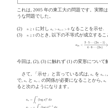
これは, 2005 年の東工大の問題です。実際は, 
うな問題でした。
(2)
に対し
なることを示せ.
≧
1
>
>
0
n
≧
1
a
n
>
a
n
+
1
>
0
n
a
a
+
1
n
n
(3)
のとき, 以下の不等式が成立するこ
≧
2
n
≧
2
n
3
⋅
5
⋯
(
2
−
1
)
n
<
(
a
2
n
<
3
⋅
5
⋯
(
2
n
−
1
)
4
⋅
6
⋯
(
2
n
a
2
n
4
⋅
6
⋯
(
2
)
n
今回は, (2), (3) に触れず (1) の変形
さて, 「示せ」と言っている式は,
を
a
n
a
n
−
1
a
a
−
1
n
n
で,
と
の関係が必要になることから,
a
n
a
n
−
1
a
n
a
a
a
−
1
n
n
n
ると次のようになります。
e
∫
n
=
(
log
)
a
n
=
∫
1
e
(
log
x
)
n
d
x
a
x
d
x
n
1
e
∫
−
1
n
=
(
log
)
a
n
−
1
=
∫
1
e
(
log
x
)
n
−
1
d
x
a
x
d
x
−
1