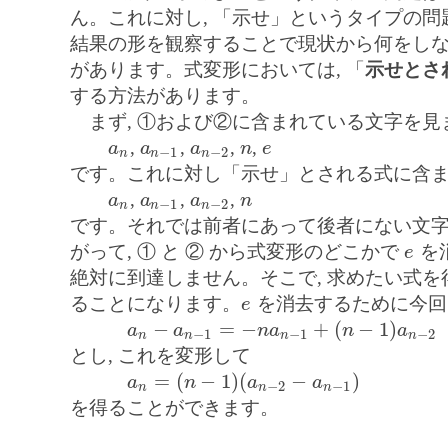
ん。これに対し, 「示せ」というタイプの問
結果の形を観察することで現状から何をし
があります。式変形においては, 「
示せとさ
する方法があります。
まず, ①および②に含まれている文字を見
,
,
,
,
a
a
a
n
e
a
n
a
n
−
1
a
n
−
2
n
e
−
1
−
2
n
n
n
です。これに対し「示せ」とされる式に含ま
,
,
,
a
a
a
n
a
n
a
n
−
1
a
n
−
2
n
−
1
−
2
n
n
n
です。それでは前者にあって後者にない文
がって, ① と ② から式変形のどこかで
を
e
e
絶対に到達しません。そこで, 求めたい式を
ることになります。
を消去するために今回は
e
e
−
=
−
+
(
−
1
)
a
a
n
a
n
a
a
n
−
a
n
−
1
=
−
n
a
n
−
1
+
(
n
−
1
)
a
n
−
2
−
1
−
1
−
2
n
n
n
n
とし, これを変形して
=
(
−
1
)
(
−
)
a
n
a
a
a
n
=
(
n
−
1
)
(
a
n
−
2
−
a
n
−
1
)
−
2
−
1
n
n
n
を得ることができます。