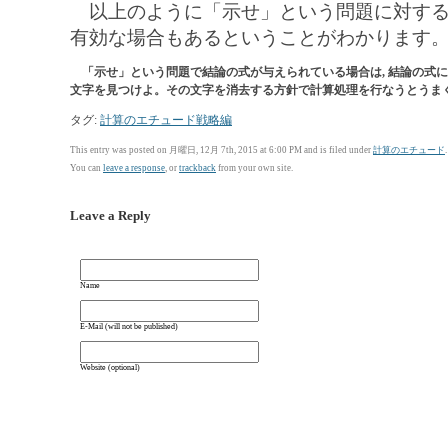
以上のように「示せ」という問題に対する方
有効な場合もあるということがわかります
「示せ」という問題で結論の式が与えられている場合は, 結論の式に
文字を見つけよ。その文字を消去する方針で計算処理を行なうとうま
タグ:
計算のエチュード戦略編
This entry was posted on 月曜日, 12月 7th, 2015 at 6:00 PM and is filed under
計算のエチュード
You can
leave a response
, or
trackback
from your own site.
Leave a Reply
Name
E-Mail (will not be published)
Website (optional)