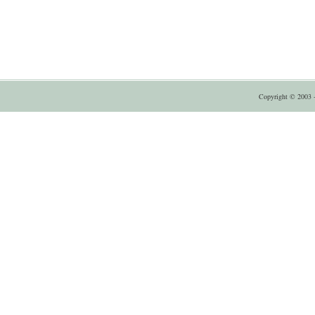
Copyright © 2003 -