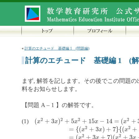
«
計算のエチュード 基礎編 1 (問題編)
計算のエチュード 基礎編 1 (解
まず, 解答を記します。その後でこの問題
料をお知らせします。
【問題 A – 1 】の解答です。
2
2
2
2
(
+
3
)
+
5
+
15
−
14
=
(
+
(1)
x
x
x
x
x
(
x
2
+
3
x
)
2
+
5
x
2
+
15
x
−
14
=
(
x
2
+
3
x
)
2
+
5
(
x
2
+
3
x
)
−
14
2
2
=
{
(
+
3
)
+
7
}
{
(
+
x
x
x
=
{
(
x
2
+
3
x
)
+
7
}
{
(
x
2
+
3
x
)
−
2
}
2
2
=
(
+
3
+
7
)
(
+
3
x
x
x
x
=
(
x
2
+
3
x
+
7
)
(
x
2
+
3
x
−
2
)