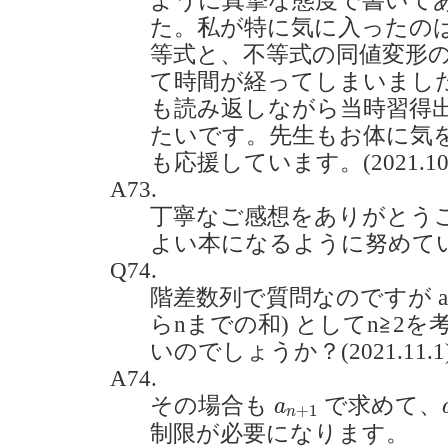
ように真摯な態度で書いて
た。私が特に気に入ったの
等式と、不等式の同値変形
て時間が経ってしまいまし
も読み返しながら当時習得
たいです。先生もお体に気
も応援しています。(2021.10.
A73.
丁寧なご感想をありがとう
よい本になるように努めて
Q74.
階差数列で質問なのですが a(n
らnまでの和) としてn≧2
いのでしょうか？(2021.11.1
A74.
a
n
+
1
その場合も
で求めて、
a
+
1
n
制限が必要になります。
a
n
+
1
=
(
n
+
1
)
2