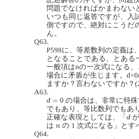
問題でなければかまわない
いつも同じ返答ですが、入
側ですので、絶対にこうだ
ん。
Q63.
P598に、等差数列の定義は、
となることである、とある
一般項はnの一次式になる、
場合に矛盾が生じます。d=
ますか？言わないですか？(2021
A63.
d
=
0
=
0
の場合は、非常に特殊
d
でもあり、等比数列でもあ
d
正確な表現としては、「
が
d
n
は
の 1 次式になる」と
n
Q64.