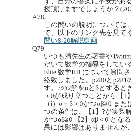
ず、自分の答案に不安があ
授頂けますでしょうか？(2022.
A78.
この問いの説明については
で、以下のリンク先を見て
問い8-20解説動画
Q79.
いつも清先生の著書やTwit
だいて数学の指導をしている
Elite 数学IIB につい
絡致しました。p280とp2
す。?の2解をαとβとすると
＞0が成り立つことから【1
（i）α＋β＞0かつαβ≧0 また
つの条件は、【1】?が実数解
かつαβ≧0 【2】αβ＜0 
果には影響はありませんが