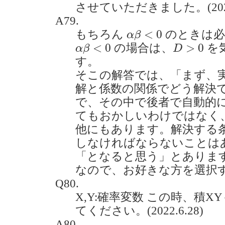
させていただきました。(2022.
A79.
α
β
<
0
<
0
もちろん
のときは
α
β
α
β
<
0
D
>
0
<
0
>
0
の場合は、
を
α
β
D
す。
そこの解答では、「まず、
解と係数の関係でどう解決
で、その中で後者で自動的
てもおかしいわけではなく
他にもあります。解決する
しなければならないことは
「となると思う」とありま
なので、お好きな方を選択
Q80.
X,Y:確率変数 この時、積
てください。(2022.6.28)
A80.