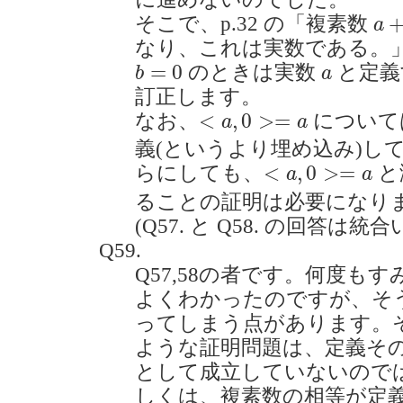
a
+
そこで、p.32 の「複素数
a
なり、これは実数である。
b
=
0
a
=
0
のときは実数
と定義
b
a
訂正します。
<
a
,
0
>=
a
<
,
0
>
=
なお、
について
a
a
義(というより埋め込み)し
<
a
,
0
>=
a
<
,
0
>
=
らにしても、
と
a
a
ることの証明は必要になり
(Q57. と Q58. の回答は
Q59.
Q57,58の者です。何度も
よくわかったのですが、そ
ってしまう点があります。それは
ような証明問題は、定義そ
として成立していないので
しくは、複素数の相等が定