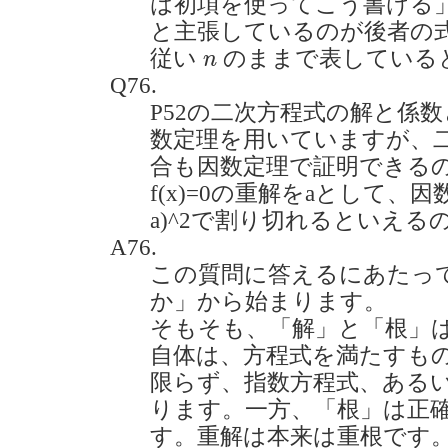
は初項を使ってこう書ける
と主張しているのが後者の
n
従い
のままで表している
n
Q76.
P52の二次方程式の解と係
数定理を用いていますが、
合も因数定理で証明できる
f(x)=0の重解をaとして、因数
a)^2で割り切れるといえるのでし
A76.
この質問に答えるにあたっ
か」から始まります。
そもそも、「解」と「根」
自体は、方程式を満たすも
限らず、指数方程式、ある
ります。一方、「根」は正
す。重解は本来は重根です