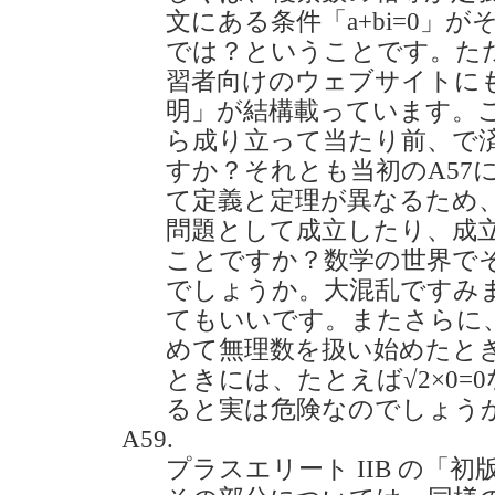
文にある条件「a+bi=0」
では？ということです。た
習者向けのウェブサイトに
明」が結構載っています。
ら成り立って当たり前、で
すか？それとも当初のA57
て定義と定理が異なるため
問題として成立したり、成
ことですか？数学の世界で
でしょうか。大混乱ですみ
てもいいです。またさらに
めて無理数を扱い始めたと
ときには、たとえば√2×0=
ると実は危険なのでしょうか？(2
A59.
プラスエリート IIB の「