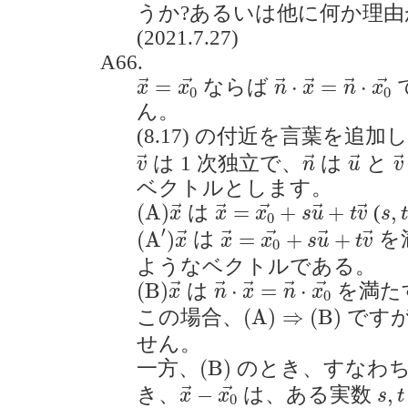
うか?あるいは他に何か理由
(2021.7.27)
A66.
x
→
=
x
0
→
n
→
⋅
x
→
=
n
→
⋅
=
⋅
=
⋅
ならば
→
→
→
→
→
→
x
x
n
x
n
x
0
0
ん。
(8.17) の付近を言葉を追
v
→
n
→
u
→
v
は 1 次独立で、
は
と
→
→
→
→
v
n
u
v
ベクトルとします。
(
A
)
x
→
x
→
=
x
0
→
+
s
u
→
+
t
v
s
,
t
(
A
)
=
+
+
,
は
(
→
→
→
→
→
x
x
x
s
u
t
v
s
t
0
(
A
′
)
x
→
x
→
=
x
0
→
+
s
u
→
+
t
v
′
(
A
)
=
+
+
は
を
→
→
→
→
→
x
x
x
s
u
t
v
0
ようなベクトルである。
(
B
)
x
→
n
→
⋅
x
→
=
n
→
⋅
x
0
→
(
B
)
⋅
=
⋅
は
を満た
→
→
→
→
→
x
n
x
n
x
0
(
A
)
⇒
(
B
)
(
A
)
⇒
(
B
)
この場合、
です
せん。
(
B
)
(
B
)
一方、
のとき、すなわ
x
→
−
x
0
→
s
,
t
−
,
き、
は、ある実数
→
→
x
x
s
t
0