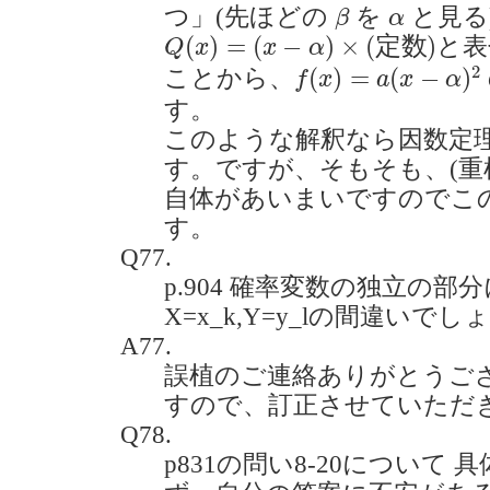
β
α
つ」(先ほどの
を
と見る
β
α
Q
(
x
)
=
(
x
−
α
)
×
(
定
数
)
(
)
=
(
−
)
×
(
定
数
)
と表
Q
x
x
α
f
(
x
)
=
a
(
x
−
α
)
2
2
(
)
=
(
−
)
ことから、
f
x
a
x
α
す。
このような解釈なら因数定
す。ですが、そもそも、(重
自体があいまいですのでこ
す。
Q77.
p.904 確率変数の独立の部分
X=x_k,Y=y_lの間違いでしょう
A77.
誤植のご連絡ありがとうご
すので、訂正させていただ
Q78.
p831の問い8-20について