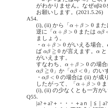
がわかりません。なぜαβ≧
お願いします。(2021.5.26)
A54.
α
+
β
>
0
+
>
0
(i), (ii) から「
また
α
β
α
+
β
>
0
α
β
<
+
>
0
逆に「
または
α
β
α
β
ましょう。
α
+
β
>
0
+
>
0
・
がいえる場合、
α
β
α
β
≧
0
α
≧
0
ば
が言えます。
α
β
α
がいえます。
α
+
β
>
0
+
>
0
すなわち、
の場合
α
β
α
β
≧
0
α
β
<
0
≧
0
<
0
」か「
」のい
α
β
α
β
α
β
<
0
<
0
・
の場合は (ii) が
α
β
α
+
β
>
0
+
>
0
したがって、「
ま
α
β
(i), (ii) の少なくとも
Q55.
|a?＋a?＋・・・＋aｎ｜≦｜