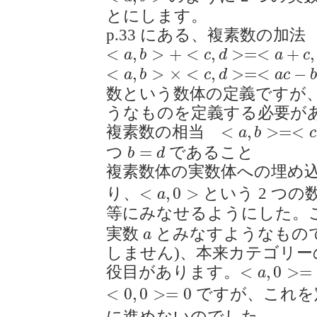
とにします。
p.33 にある、複素数の加法
<
a
,
b
>
+
<
c
,
d
>=<
a
+
c
,
b
+
d
>
<
,
>
+
<
,
>
=
<
+
,
a
b
c
d
a
c
<
a
,
b
>
×
<
c
,
d
>=<
a
c
−
b
d
,
a
d
+
b
c
>
<
,
>
×
<
,
>
=
<
−
a
b
c
d
a
c
数という数体の定義ですが
うなものを定義する必要が
<
a
,
b
>=<
c
,
d
>
<
,
>
=
<
複素数の相当
a
b
c
b
=
d
=
つ
であること
b
d
複素数体の実数体への埋
<
a
,
0
>
<
,
0
>
り、
という 2 つの
a
等にみなせるようにした。
a
実数
とみなすようなもの
a
しません)、本来カテゴリ
<
a
,
0
>=
a
<
,
0
>
=
役目があります。
a
<
0
,
0
>=
0
<
0
,
0
>
=
0
ですが、これを
に進めないのでした。