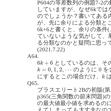
P604の等差数列の例題7-
していますが、なぜ6kではな
のでしょうか？書いてある
が、先に余りによる分類と
6k+6と書くと、余りの条件(
ていないような気がして、
る分類なのかと疑問に思っ
(2021.7.22)
A64.
6
k
+
6
6
+
6
としているのは、そ
k
k
=
0
,
1
,
2
,
⋯
=
0
,
1
,
2
,
⋯
のように 0 
k
k
にするとこの場合だけ、
は
k
Q65.
プラスエリート2Bの初版(
p365(三角関数の節末問題)の
の最大値最小値を求めるのにg
えてしまっても大丈夫なのでしょう