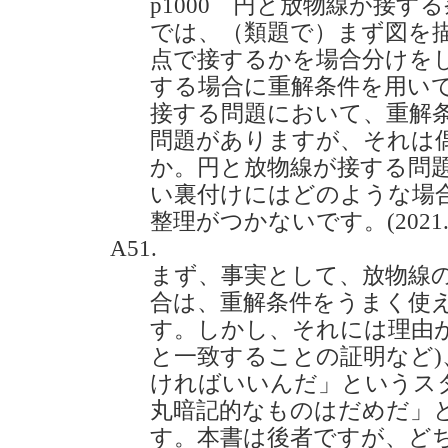
p1000 円と放物線が接す
では、（類題で）まず図を
点で接するかを場合分けを
する場合に重解条件を用い
接する問題において、重解
問題がありますが、それは
か。円と放物線が接する問
い裏付けにはどのような場
整理がつかないです。(2021.5
A51.
まず、事実として、放物線
合は、重解条件をうまく使
す。しかし、それには理由
と一致することの証明など
ければいいんだ」というス
丸暗記的なものはだめだ」
す。本書は後者ですが、ど