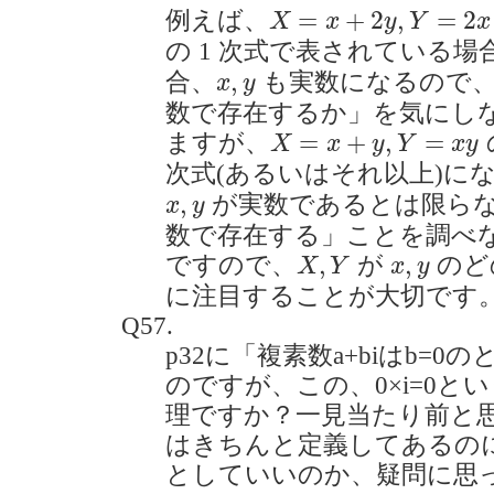
X
=
x
+
2
y
,
Y
=
2
x
−
y
=
+
2
,
=
2
例えば、
X
x
y
Y
x
の 1 次式で表されている場
x
,
y
,
合、
も実数になるので、
x
y
数で存在するか」を気にし
X
=
x
+
y
,
Y
=
x
y
=
+
,
=
ますが、
X
x
y
Y
x
y
次式(あるいはそれ以上)に
x
,
y
,
が実数であるとは限ら
x
y
数で存在する」ことを調べ
X
,
Y
x
,
y
,
,
ですので、
が
のど
X
Y
x
y
に注目することが大切です
Q57.
p32に「複素数a+biはb=
のですが、この、0×i=0と
理ですか？一見当たり前と
はきちんと定義してあるのに
としていいのか、疑問に思