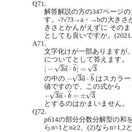
Q71.
解答解説の方の347ページ
す。-?√?3→a・→bの大き
きさとかんがえずに そのまま
としても良いですか。(2021.9
A71.
文字化けが一部ありますが、解答
についてとして答えます。
|
−
3
a
→
⋅
b
→
|
=
3
→
√
√
|
−
3
⋅
|
=
3
→
a
b
−
3
a
→
⋅
b
→
→
√
−
3
⋅
の中の
はスカラー
→
a
b
値ですので、この式から
−
3
a
→
⋅
b
→
=
±
3
→
√
√
−
3
⋅
=
±
3
→
a
b
とするのはかまいません。
Q72.
p614の部分分数分解型の和
らn=1とn≧2、(2)ならn=1