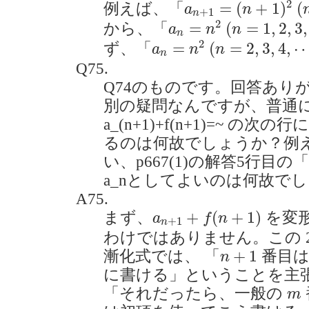
(
2
=
(
+
1
)
(
例えば、「
a
n
+
1
n
a
n
=
n
2
(
n
=
1
,
2
,
3
,
⋯
)
2
=
(
=
1
,
2
,
3
,
から、「
a
n
n
n
a
n
=
n
2
(
n
=
2
,
3
,
4
,
⋯
)
2
=
(
=
2
,
3
,
4
,
ず、「
a
n
n
n
Q75.
Q74のものです。回答あり
別の疑問なんですが、普通
a_(n+1)+f(n+1)=~ の次の
るのは何故でしょうか？例
い、p667(1)の解答5行
a_nとしてよいのは何故でしょうか
A75.
a
n
+
1
+
f
(
n
+
1
)
+
(
+
1
)
まず、
を変
a
f
n
+
1
n
わけではありません。この 
n
+
1
+
1
漸化式では、 「
番目
n
に書ける」ということを主
m
「それだったら、一般の
m