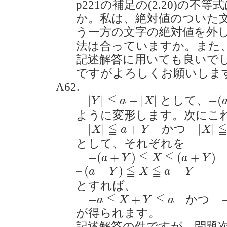
p221の補足の(2.20)の
か。私は、絶対値のついた
う一方の文字の絶対値を外
法は合っていますか。また、(
記述解答に用いても良いで
ですがよろしくお願いします。(2
A62.
|
Y
|
≦
a
−
|
X
|
−
(
a
≦
|
|
−
|
|
−
(
として、
Y
a
X
ように変形します。次にこ
|
X
|
≦
a
+
Y
|
X
|
≦
a
≦
|
|
+
|
|
かつ
X
a
Y
X
として、それぞれを
−
(
a
+
Y
)
≦
X
≦
(
a
+
Y
)
≦
≦
−
(
+
)
(
+
)
a
Y
X
a
Y
–
(
a
−
Y
)
≦
X
≦
a
−
Y
≦
≦
–
(
−
)
−
a
Y
X
a
Y
とすれば、
−
a
≦
X
+
Y
≦
a
≦
≦
−
+
かつ
a
X
Y
a
が得られます。
記述解答の件ですが、問題