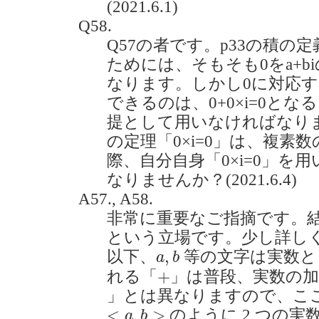
(2021.6.1)
Q58.
Q57の者です。p33の積の
ためには、そもそも0をa+b
なります。しかし0に対応する(a
できるのは、0+0×i=0とな
提として用いなければなり
の定理「0×i=0」は、複素
際、自分自身「0×i=0」を
なりませんか？(2021.6.4)
A57., A58.
非常に重要なご指摘です。
という立場です。少し詳し
a
,
b
,
以下、
等の文字は実数と
a
b
+
+
れる「
」は普段、実数の
」とは異なりますので、こ
<
a
,
b
>
<
,
>
のように 2 つの
a
b