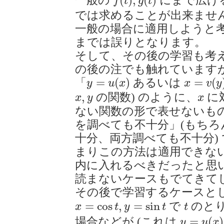
(
)
,
(
)
一般の
にまで広げ
f
t
g
t
では求めることが出来ませ
一般の場合に適用しようと
までは誤りとなります。
そして、その後の学習も考
の後の注でも触れています
y
=
u
(
x
)
x
=
v
(
y
)
=
(
)
=
(
「
あるいは
y
u
x
x
v
y
x
,
y
x
,
の関数) のように、
に
x
y
x
ない関数の形で表せないも
を調べても不十分」(もち
十分、両方調べても不十分) 
まりこの方法は適用できない
内に入れるべきだったと思
読まないケースもでてきて
その後で学習するケースと
x
=
cos
t
,
y
=
sin
t
t
=
cos
,
=
sin
で
のと
x
t
y
t
t
y
=
u
(
x
)
=
(
)
場合などが (これは
y
u
x