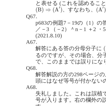
と表せる (これを認めること
(
B
)
⇒
(
A
′
)
(
A
′
)
′
′
(
B
)
⇒
(
A
)
(
A
、すなわち、
Q67.
p683の例題7－19の（1）の答
／－3 （－2）＾n－1 ＋2 
(2021.8.10)
A67.
(
(
解答にある答の分母分子に
るのですが、その場合、分子
で、このままでは誤りにな
Q68.
解答解説の方の298ページの
頭にはなぜ等号が付かないのでし
A68.
失礼しました。これは誤植
号が入ります。右の欄外の