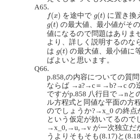
A65.
f
(
x
)
g
(
t
)
(
)
(
)
を途中で
に置き換
f
x
g
t
g
(
t
)
(
)
の最大値、最小値がそ
g
t
値になるので問題はありま
より、詳しく説明するのな
g
(
t
)
(
)
は
の最大値、最小値に
g
t
ばよいと思います。
Q66.
p.858,の内容についての質
ならば →a?→c＝→b?→c
ですがp.858 八行目で→
ル方程式と同値な平面の方
のでしょうか?→x_0 の終
という仮定が効いてるので
→x_0,→u,→v が一次独
うよりそもそも(8.17)と(8