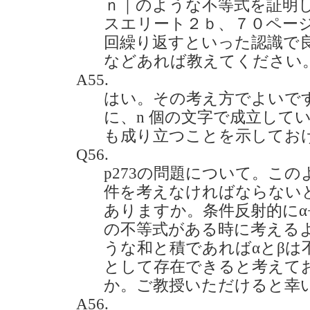
ｎ｜のような不等式を証明
スエリート２ｂ、７０ページ
回繰り返すといった認識で
などあれば教えてください。(20
A55.
はい。その考え方でよいで
に、n 個の文字で成立してい
も成り立つことを示してお
Q56.
p273の問題について。この
件を考えなければならない
ありますか。条件反射的にα+βと
の不等式がある時に考える
うな和と積であればαとβは
として存在できると考えて
か。ご教授いただけると幸いです。
A56.