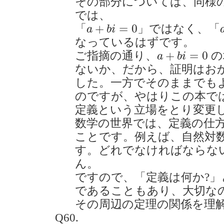
その部分については、同様の
では、
a
+
b
i
=
0
+
=
0
「
」ではなく、「
a
b
i
なっているはずです。
a
+
b
i
=
0
+
=
0
ご指摘の通り、
の
a
b
i
ないか、だから、証明はお
した。一方でそのままでも
のですが、やはりこの本で
定義という立場をとり変更
数学の世界では、定義の仕
ことです。例えば、自然対
す。どれでなければならな
ん。
ですので、「定義は何か?
であることもあり、大切な
その周辺の定理の関係を理
Q60.