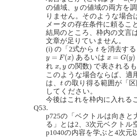
y
の値域、
の値域の両方を調
y
りません。そのような場合
メータの存在条件に頼るこ
結局のところ、枠内の文言
文章が足りていません。
t
(i) の「2式から
を消去する
t
y
=
F
(
x
)
x
=
G
(
y
)
=
(
)
=
(
)
あるいは
y
F
x
x
G
y
x
,
y
,
れ
の関数) で表される
x
y
このような場合ならば、適
t
は、
の取り得る範囲が「区
t
してください。
今後はこれを枠内に入れる
Q53.
p725の「ベクトルは向き
る」とは2、3次元ベクトル
p1040の内容を学ぶと4次