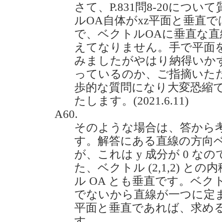
さて、P.831問8-20につ
ルOA自体がxz平面と垂直で
で、ベクトルOAに垂直な
えてなりません。手で平面
みましたがやはり納得いか
っているのか、ご指摘いた
歩的な質問になり大変恐縮
たします。(2021.6.11)
A60.
そのような場合は、答から
す。解答にある直線の方向ベクトル
が、これは y 成分が 0 なの
た、ベクトル (2,1,2) と
ル OA とも垂直です。ベクトル
でないから直線が一つに定まり
平面と垂直であれば、求め
す。