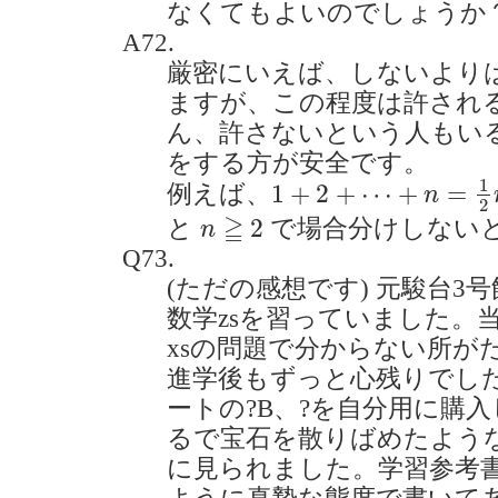
なくてもよいのでしょうか？(20
A72.
厳密にいえば、しないより
ますが、この程度は許され
ん、許さないという人もい
をする方が安全です。
1
+
2
+
⋯
+
n
=
1
2
n
(
n
+
1
1
1
+
2
+
⋯
+
=
例えば、
n
2
n
≧
2
≧
2
と
で場合分けしない
n
Q73.
(ただの感想です) 元駿台3
数学zsを習っていました。
xsの問題で分からない所が
進学後もずっと心残りでし
ートの?B、?を自分用に購
るで宝石を散りばめたよう
に見られました。学習参考