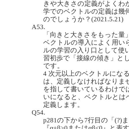
きや大きさの定義がよくわ
学でのベクトルの定義は幾
のでしょうか？(2021.5.21)
A53.
「向きと大きさをもった量
ベクトルの導入によく用い
ルの学習の入り口として使
習初歩で「接線の傾き」と
です。
4 次元以上のベクトルにな
は、定義しなければなりま
を指して書いているわけで
いになると、ベクトルとは
定義します。
Q54.
p281の下から7行目の「(?)
『α+β>0またはαβ<0』