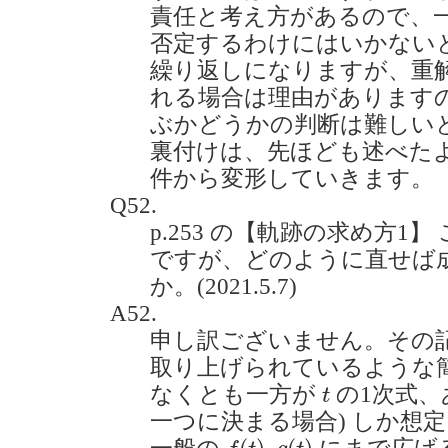
責任と考え方があるので、
否定するわけにはいかない
繰り返しになりますが、重
れる場合は理由があります
ぶかどうかの判断は難しい
裏付けは、先ほども述べた
件から変形していきます。
Q52.
p.253 の【軌跡の求め方1
ですが、どのように直せば
か。(2021.5.7)
A52.
申し訳ございません。その
取り上げられているような簡
t
なくとも一方が
の1次式
t
一つに決まる場合) しか想
f
(
t
)
,
g
(
t
)