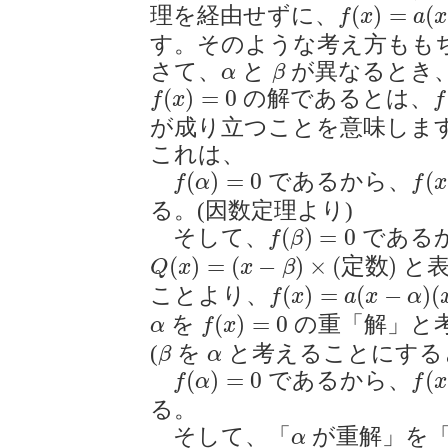
f
(
x
)
=
a
(
x
−
α
(
)
=
(
理を経由せずに、
f
x
a
x
す。そのような考え方もも
β
α
さて、
と
が異なるとき
α
β
f
(
x
)
=
0
f
(
)
=
0
の解であるとは、
f
x
f
が成り立つことを意味しま
これは、
f
(
α
)
=
0
f
(
x
)
(
)
=
0
(
であるから、
f
α
f
x
る。(因数定理より)
f
(
β
)
=
0
(
)
=
0
そして、
である
f
β
Q
(
x
)
=
(
x
−
β
)
×
(
定
数
)
(
)
=
(
−
)
×
(
定
数
)
と表
Q
x
x
β
f
(
x
)
=
a
(
x
−
α
)
(
x
−
β
)
(
)
=
(
−
)
(
ことより、
f
x
a
x
α
f
(
x
)
=
0
α
(
)
=
0
を
の重「解」と
α
f
x
β
α
(
を
と考えることにする
β
α
f
(
α
)
=
0
f
(
x
)
(
)
=
0
(
であるから、
f
α
f
x
る。
α
そして、「
が重解」を
α