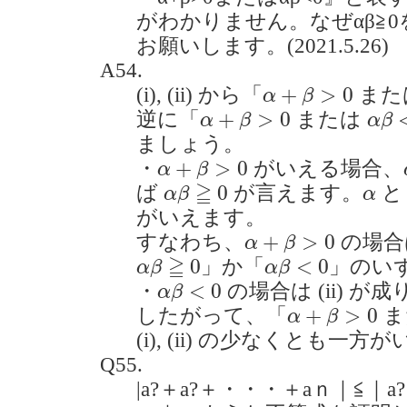
がわかりません。なぜαβ≧
お願いします。(2021.5.26)
A54.
α
+
β
>
0
+
>
0
(i), (ii) から「
また
α
β
α
+
β
>
0
α
β
<
+
>
0
逆に「
または
α
β
α
β
ましょう。
α
+
β
>
0
+
>
0
・
がいえる場合、
α
β
α
β
≧
0
α
≧
0
ば
が言えます。
α
β
α
がいえます。
α
+
β
>
0
+
>
0
すなわち、
の場合
α
β
α
β
≧
0
α
β
<
0
≧
0
<
0
」か「
」のい
α
β
α
β
α
β
<
0
<
0
・
の場合は (ii) が
α
β
α
+
β
>
0
+
>
0
したがって、「
ま
α
β
(i), (ii) の少なくとも
Q55.
|a?＋a?＋・・・＋aｎ｜≦｜