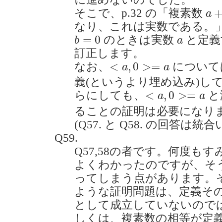
a
+
そこで、p.32 の「複素数
a
なり、これは実数である。
b
=
0
a
=
0
のときは実数
と定義
b
a
訂正します。
<
a
,
0
>=
a
<
,
0
>
=
なお、
について
a
a
義(というより埋め込み)し
<
a
,
0
>=
a
<
,
0
>
=
らにしても、
と
a
a
ることの証明は必要になり
(Q57. と Q58. の回答は
Q59.
Q57,58の者です。何度も
よくわかったのですが、そ
ってしまう点があります。それは
ような証明問題は、定義そ
として成立していないので
しくは、複素数の相等が定