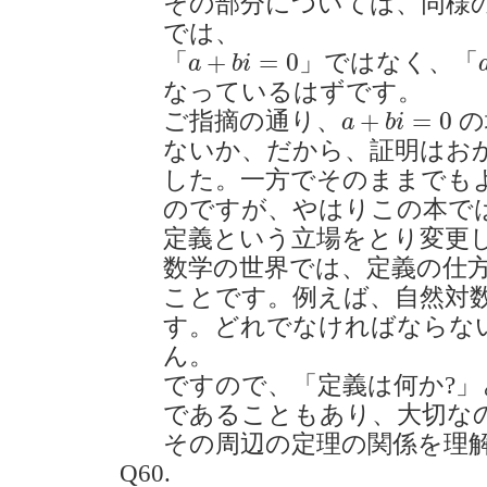
その部分については、同様の
では、
a
+
b
i
=
0
+
=
0
「
」ではなく、「
a
b
i
なっているはずです。
a
+
b
i
=
0
+
=
0
ご指摘の通り、
の
a
b
i
ないか、だから、証明はお
した。一方でそのままでも
のですが、やはりこの本で
定義という立場をとり変更
数学の世界では、定義の仕
ことです。例えば、自然対
す。どれでなければならな
ん。
ですので、「定義は何か?
であることもあり、大切な
その周辺の定理の関係を理
Q60.