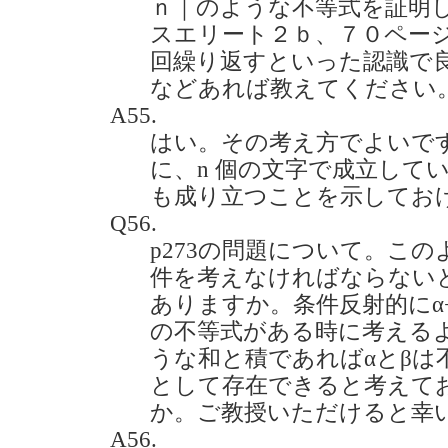
ｎ｜のような不等式を証明
スエリート２ｂ、７０ページ
回繰り返すといった認識で
などあれば教えてください。(20
A55.
はい。その考え方でよいで
に、n 個の文字で成立してい
も成り立つことを示してお
Q56.
p273の問題について。この
件を考えなければならない
ありますか。条件反射的にα+βと
の不等式がある時に考える
うな和と積であればαとβは
として存在できると考えて
か。ご教授いただけると幸いです。
A56.