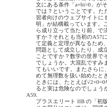
文にある条件「a+bi=0」
では？ということです。た
習者向けのウェブサイトに
明」が結構載っています。
ら成り立って当たり前、で
すか？それとも当初のA57
て定義と定理が異なるため
問題として成立したり、成
ことですか？数学の世界で
でしょうか。大混乱ですみ
てもいいです。またさらに
めて無理数を扱い始めたと
ときには、たとえば√2×0=
ると実は危険なのでしょうか？(2
A59.
プラスエリート IIB の「