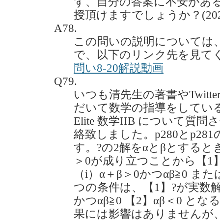
ず、自分の答案に不安があ
授頂けますでしょうか？(2022.
A78.
この問いの説明については
で、以下のリンク先を見て
問い8-20解説動画
Q79.
いつも清先生の著書やTwit
だいて数学の指導をしている
Elite 数学IIB につい
絡致しました。p280とp2
す。?の2解をαとβとすると
＞0が成り立つことから【1
（i）α＋β＞0かつαβ≧0 また
つの条件は、【1】?が実数解
かつαβ≧0 【2】αβ＜0 
果には影響はありませんが