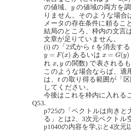
y
の値域、
の値域の両方を調
y
りません。そのような場合
メータの存在条件に頼るこ
結局のところ、枠内の文言
文章が足りていません。
t
(i) の「2式から
を消去する
t
y
=
F
(
x
)
x
=
G
(
y
)
=
(
)
=
(
)
あるいは
y
F
x
x
G
y
x
,
y
,
れ
の関数) で表される
x
y
このような場合ならば、適
t
は、
の取り得る範囲が「区
t
してください。
今後はこれを枠内に入れる
Q53.
p725の「ベクトルは向き
る」とは2、3次元ベクトル
p1040の内容を学ぶと4次