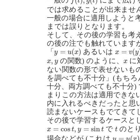
(
)
,
(
)
一般の
にまで広げ
f
t
g
t
では求めることが出来ませ
一般の場合に適用しようと
までは誤りとなります。
そして、その後の学習も考
の後の注でも触れています
y
=
u
(
x
)
x
=
v
(
y
)
=
(
)
=
(
「
あるいは
y
u
x
x
v
y
x
,
y
x
,
の関数) のように、
に
x
y
x
ない関数の形で表せないも
を調べても不十分」(もち
十分、両方調べても不十分) 
まりこの方法は適用できない
内に入れるべきだったと思
読まないケースもでてきて
その後で学習するケースと
x
=
cos
t
,
y
=
sin
t
t
=
cos
,
=
sin
で
のと
x
t
y
t
t
y
=
u
(
x
)
=
(
)
場合などが (これは
y
u
x