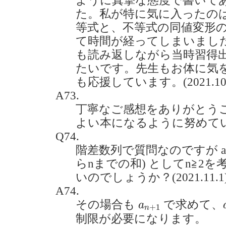
ように真摯な態度で書いて
た。私が特に気に入ったの
等式と、不等式の同値変形
て時間が経ってしまいまし
も読み返しながら当時習得
たいです。先生もお体に気
も応援しています。(2021.10.
A73.
丁寧なご感想をありがとう
よい本になるように努めて
Q74.
階差数列で質問なのですが a(n
らnまでの和) としてn≧2
いのでしょうか？(2021.11.1
A74.
a
n
+
1
その場合も
で求めて、
a
+
1
n
制限が必要になります。
a
n
+
1
=
(
n
+
1
)
2