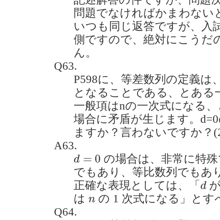
問題でなければかまわない
いつも同じ返答ですが、入
側ですので、絶対にこうだ
ん。
Q63.
P598に、等差数列の定義は、
となることである、とある
一般項はnの一次式になる、
場合に矛盾が生じます。d=
ますか？言わないですか？(2021
A63.
d
=
0
=
0
の場合は、非常に特殊
d
でもあり、等比数列でもあ
d
正確な表現としては、「
が
d
n
は
の 1 次式になる」と
n
Q64.