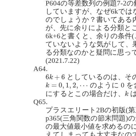
P604の等差数列の例題7-
していますが、なぜ6kではな
のでしょうか？書いてある
が、先に余りによる分類と
6k+6と書くと、余りの条件(
ていないような気がして、
る分類なのかと疑問に思っ
(2021.7.22)
A64.
6
k
+
6
6
+
6
としているのは、そ
k
k
=
0
,
1
,
2
,
⋯
=
0
,
1
,
2
,
⋯
のように 0 
k
k
にするとこの場合だけ、
は
k
Q65.
プラスエリート2Bの初版(
p365(三角関数の節末問題)の
の最大値最小値を求めるのにg
えてしまっても大丈夫なのでしょう