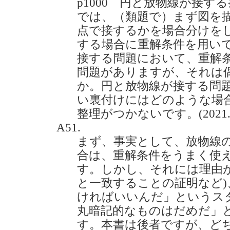
p1000 円と放物線が接す
では、（類題で）まず図を
点で接するかを場合分けを
する場合に重解条件を用い
接する問題において、重解
問題がありますが、それは
か。円と放物線が接する問
い裏付けにはどのような場
整理がつかないです。(2021.5
A51.
まず、事実として、放物線
合は、重解条件をうまく使
す。しかし、それには理由
と一致することの証明など
ければいいんだ」というス
丸暗記的なものはだめだ」
す。本書は後者ですが、ど