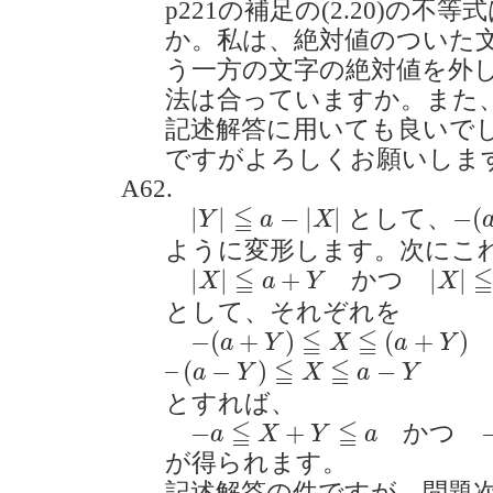
p221の補足の(2.20)の
か。私は、絶対値のついた
う一方の文字の絶対値を外
法は合っていますか。また、(
記述解答に用いても良いで
ですがよろしくお願いします。(2
A62.
|
Y
|
≦
a
−
|
X
|
−
(
a
≦
|
|
−
|
|
−
(
として、
Y
a
X
ように変形します。次にこ
|
X
|
≦
a
+
Y
|
X
|
≦
a
≦
|
|
+
|
|
かつ
X
a
Y
X
として、それぞれを
−
(
a
+
Y
)
≦
X
≦
(
a
+
Y
)
≦
≦
−
(
+
)
(
+
)
a
Y
X
a
Y
–
(
a
−
Y
)
≦
X
≦
a
−
Y
≦
≦
–
(
−
)
−
a
Y
X
a
Y
とすれば、
−
a
≦
X
+
Y
≦
a
≦
≦
−
+
かつ
a
X
Y
a
が得られます。
記述解答の件ですが、問題