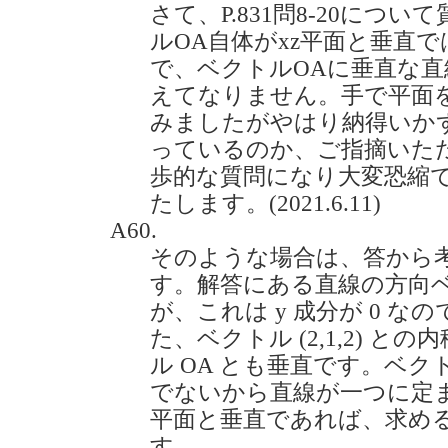
さて、P.831問8-20につ
ルOA自体がxz平面と垂直で
で、ベクトルOAに垂直な
えてなりません。手で平面
みましたがやはり納得いか
っているのか、ご指摘いた
歩的な質問になり大変恐縮
たします。(2021.6.11)
A60.
そのような場合は、答から
す。解答にある直線の方向ベクトル
が、これは y 成分が 0 なの
た、ベクトル (2,1,2) と
ル OA とも垂直です。ベクトル
でないから直線が一つに定まり
平面と垂直であれば、求め
す。