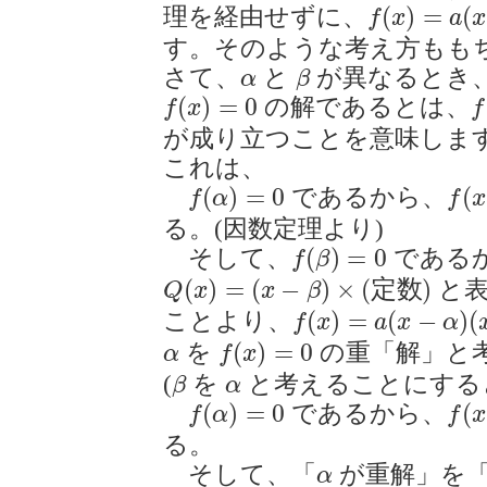
f
(
x
)
=
a
(
x
−
α
(
)
=
(
理を経由せずに、
f
x
a
x
す。そのような考え方もも
β
α
さて、
と
が異なるとき
α
β
f
(
x
)
=
0
f
(
)
=
0
の解であるとは、
f
x
f
が成り立つことを意味しま
これは、
f
(
α
)
=
0
f
(
x
)
(
)
=
0
(
であるから、
f
α
f
x
る。(因数定理より)
f
(
β
)
=
0
(
)
=
0
そして、
である
f
β
Q
(
x
)
=
(
x
−
β
)
×
(
定
数
)
(
)
=
(
−
)
×
(
定
数
)
と表
Q
x
x
β
f
(
x
)
=
a
(
x
−
α
)
(
x
−
β
)
(
)
=
(
−
)
(
ことより、
f
x
a
x
α
f
(
x
)
=
0
α
(
)
=
0
を
の重「解」と
α
f
x
β
α
(
を
と考えることにする
β
α
f
(
α
)
=
0
f
(
x
)
(
)
=
0
(
であるから、
f
α
f
x
る。
α
そして、「
が重解」を
α