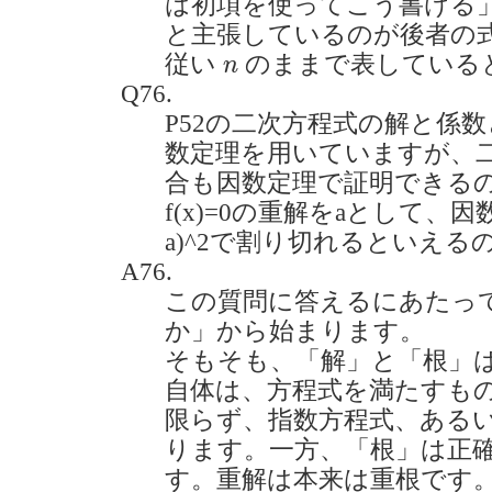
は初項を使ってこう書ける
と主張しているのが後者の
n
従い
のままで表している
n
Q76.
P52の二次方程式の解と係
数定理を用いていますが、
合も因数定理で証明できる
f(x)=0の重解をaとして、因数
a)^2で割り切れるといえるのでし
A76.
この質問に答えるにあたっ
か」から始まります。
そもそも、「解」と「根」
自体は、方程式を満たすも
限らず、指数方程式、ある
ります。一方、「根」は正
す。重解は本来は重根です