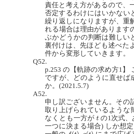
責任と考え方があるので、
否定するわけにはいかない
繰り返しになりますが、重
れる場合は理由があります
ぶかどうかの判断は難しい
裏付けは、先ほども述べた
件から変形していきます。
Q52.
p.253 の【軌跡の求め方1
ですが、どのように直せば
か。(2021.5.7)
A52.
申し訳ございません。その
取り上げられているような簡
t
なくとも一方が
の1次式
t
一つに決まる場合) しか想
f
(
t
)
,
g
(
t
)