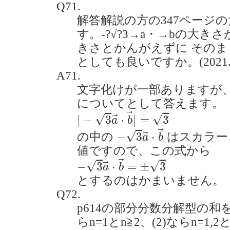
Q71.
解答解説の方の347ページ
す。-?√?3→a・→bの大き
きさとかんがえずに そのまま
としても良いですか。(2021.9
A71.
文字化けが一部ありますが、解答
についてとして答えます。
|
−
3
a
→
⋅
b
→
|
=
3
→
√
√
|
−
3
⋅
|
=
3
→
a
b
−
3
a
→
⋅
b
→
→
√
−
3
⋅
の中の
はスカラー
→
a
b
値ですので、この式から
−
3
a
→
⋅
b
→
=
±
3
→
√
√
−
3
⋅
=
±
3
→
a
b
とするのはかまいません。
Q72.
p614の部分分数分解型の和
らn=1とn≧2、(2)ならn=1