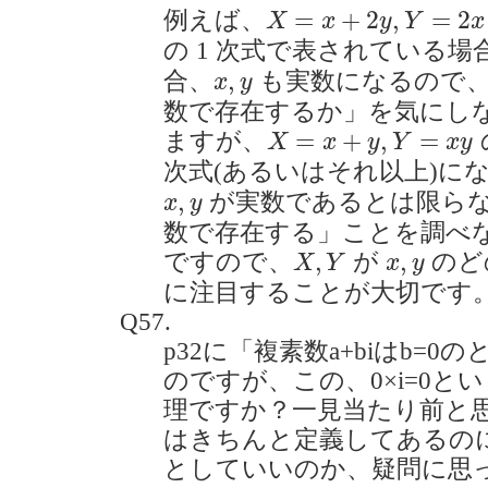
X
=
x
+
2
y
,
Y
=
2
x
−
y
=
+
2
,
=
2
例えば、
X
x
y
Y
x
の 1 次式で表されている場
x
,
y
,
合、
も実数になるので、
x
y
数で存在するか」を気にし
X
=
x
+
y
,
Y
=
x
y
=
+
,
=
ますが、
X
x
y
Y
x
y
次式(あるいはそれ以上)に
x
,
y
,
が実数であるとは限ら
x
y
数で存在する」ことを調べ
X
,
Y
x
,
y
,
,
ですので、
が
のど
X
Y
x
y
に注目することが大切です
Q57.
p32に「複素数a+biはb=
のですが、この、0×i=0と
理ですか？一見当たり前と
はきちんと定義してあるのに
としていいのか、疑問に思