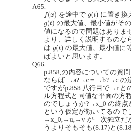
A65.
f
(
x
)
g
(
t
)
(
)
(
)
を途中で
に置き換
f
x
g
t
g
(
t
)
(
)
の最大値、最小値がそ
g
t
値になるので問題はありま
より、詳しく説明するのな
g
(
t
)
(
)
は
の最大値、最小値に
g
t
ばよいと思います。
Q66.
p.858,の内容についての質
ならば →a?→c＝→b?→c
ですがp.858 八行目で→
ル方程式と同値な平面の方
のでしょうか?→x_0 の終
という仮定が効いてるので
→x_0,→u,→v が一次独
うよりそもそも(8.17)と(8