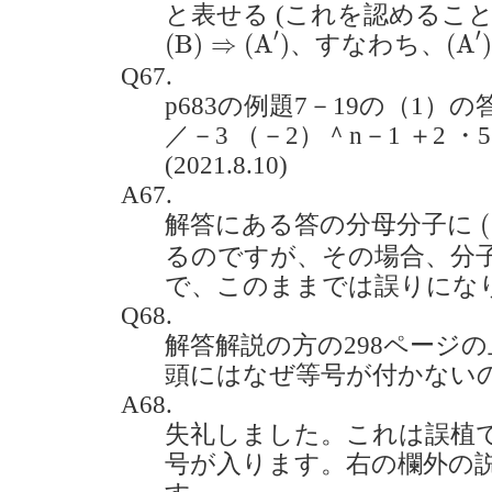
と表せる (これを認めること
(
B
)
⇒
(
A
′
)
(
A
′
)
′
′
(
B
)
⇒
(
A
)
(
A
、すなわち、
Q67.
p683の例題7－19の（1）の答
／－3 （－2）＾n－1 ＋2 
(2021.8.10)
A67.
(
(
解答にある答の分母分子に
るのですが、その場合、分子
で、このままでは誤りにな
Q68.
解答解説の方の298ページの
頭にはなぜ等号が付かないのでし
A68.
失礼しました。これは誤植
号が入ります。右の欄外の