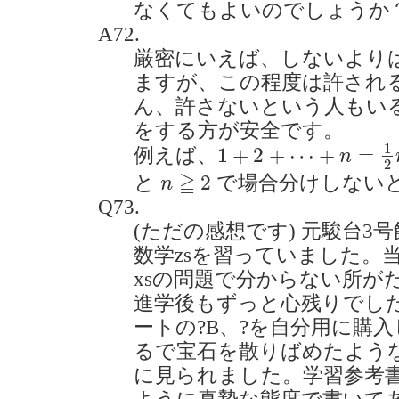
なくてもよいのでしょうか？(20
A72.
厳密にいえば、しないより
ますが、この程度は許され
ん、許さないという人もい
をする方が安全です。
1
+
2
+
⋯
+
n
=
1
2
n
(
n
+
1
1
1
+
2
+
⋯
+
=
例えば、
n
2
n
≧
2
≧
2
と
で場合分けしない
n
Q73.
(ただの感想です) 元駿台3
数学zsを習っていました。
xsの問題で分からない所が
進学後もずっと心残りでし
ートの?B、?を自分用に購
るで宝石を散りばめたよう
に見られました。学習参考