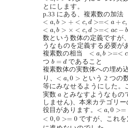
とにします。
p.33 にある、複素数の加法
<
a
,
b
>
+
<
c
,
d
>=<
a
+
c
,
b
+
d
>
<
,
>
+
<
,
>
=
<
+
,
a
b
c
d
a
c
<
a
,
b
>
×
<
c
,
d
>=<
a
c
−
b
d
,
a
d
+
b
c
>
<
,
>
×
<
,
>
=
<
−
a
b
c
d
a
c
数という数体の定義ですが
うなものを定義する必要が
<
a
,
b
>=<
c
,
d
>
<
,
>
=
<
複素数の相当
a
b
c
b
=
d
=
つ
であること
b
d
複素数体の実数体への埋
<
a
,
0
>
<
,
0
>
り、
という 2 つの
a
等にみなせるようにした。
a
実数
とみなすようなもの
a
しません)、本来カテゴリ
<
a
,
0
>=
a
<
,
0
>
=
役目があります。
a
<
0
,
0
>=
0
<
0
,
0
>
=
0
ですが、これを
に進めないのでした。