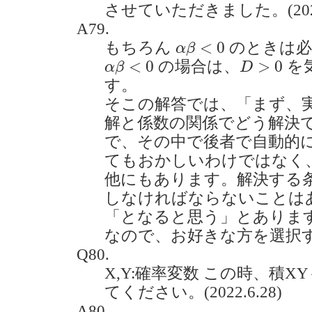
させていただきました。(2022.
A79.
α
β
<
0
<
0
もちろん
のときは
α
β
α
β
<
0
D
>
0
<
0
>
0
の場合は、
を
α
β
D
す。
そこの解答では、「まず、
解と係数の関係でどう解決
で、その中で後者で自動的
てもおかしいわけではなく
他にもあります。解決する
しなければならないことは
「となると思う」とありま
なので、お好きな方を選択
Q80.
X,Y:確率変数 この時、積
てください。(2022.6.28)
A80.