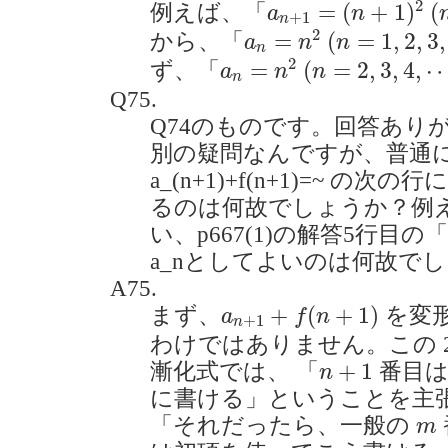
(
2
=
(
+
1
)
(
例えば、「
a
n
+
1
n
a
n
=
n
2
(
n
=
1
,
2
,
3
,
⋯
)
2
=
(
=
1
,
2
,
3
,
から、「
a
n
n
n
a
n
=
n
2
(
n
=
2
,
3
,
4
,
⋯
)
2
=
(
=
2
,
3
,
4
,
ず、「
a
n
n
n
Q75.
Q74のものです。回答あり
別の疑問なんですが、普通
a_(n+1)+f(n+1)=~ の次の
るのは何故でしょうか？例
い、p667(1)の解答5行
a_nとしてよいのは何故でしょうか
A75.
a
n
+
1
+
f
(
n
+
1
)
+
(
+
1
)
まず、
を変
a
f
n
+
1
n
わけではありません。この 
n
+
1
+
1
漸化式では、 「
番目
n
に書ける」ということを主
m
「それだったら、一般の
m