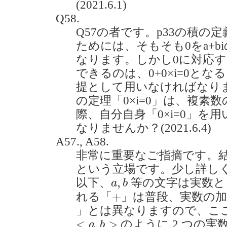
(2021.6.1)
Q58.
Q57の者です。p33の積の
ためには、そもそも0をa+b
なります。しかし0に対応する(a
できるのは、0+0×i=0とな
提として用いなければなり
の定理「0×i=0」は、複素
際、自分自身「0×i=0」を
なりませんか？(2021.6.4)
A57., A58.
非常に重要なご指摘です。
という立場です。少し詳し
a
,
b
,
以下、
等の文字は実数と
a
b
+
+
れる「
」は普段、実数の
」とは異なりますので、こ
<
a
,
b
>
<
,
>
のように 2 つの
a
b