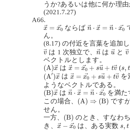
うか?あるいは他に何か理由
(2021.7.27)
A66.
x
→
=
x
0
→
n
→
⋅
x
→
=
n
→
⋅
=
⋅
=
⋅
ならば
→
→
→
→
→
→
x
x
n
x
n
x
0
0
ん。
(8.17) の付近を言葉を追
v
→
n
→
u
→
v
は 1 次独立で、
は
と
→
→
→
→
v
n
u
v
ベクトルとします。
(
A
)
x
→
x
→
=
x
0
→
+
s
u
→
+
t
v
s
,
t
(
A
)
=
+
+
,
は
(
→
→
→
→
→
x
x
x
s
u
t
v
s
t
0
(
A
′
)
x
→
x
→
=
x
0
→
+
s
u
→
+
t
v
′
(
A
)
=
+
+
は
を
→
→
→
→
→
x
x
x
s
u
t
v
0
ようなベクトルである。
(
B
)
x
→
n
→
⋅
x
→
=
n
→
⋅
x
0
→
(
B
)
⋅
=
⋅
は
を満た
→
→
→
→
→
x
n
x
n
x
0
(
A
)
⇒
(
B
)
(
A
)
⇒
(
B
)
この場合、
です
せん。
(
B
)
(
B
)
一方、
のとき、すなわ
x
→
−
x
0
→
s
,
t
−
,
き、
は、ある実数
→
→
x
x
s
t
0