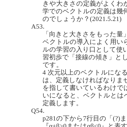
きや大きさの定義がよくわ
学でのベクトルの定義は幾
のでしょうか？(2021.5.21)
A53.
「向きと大きさをもった量
ベクトルの導入によく用い
ルの学習の入り口として使
習初歩で「接線の傾き」と
です。
4 次元以上のベクトルにな
は、定義しなければなりま
を指して書いているわけで
いになると、ベクトルとは
定義します。
Q54.
p281の下から7行目の「(?)
『α+β>0またはαβ<0』