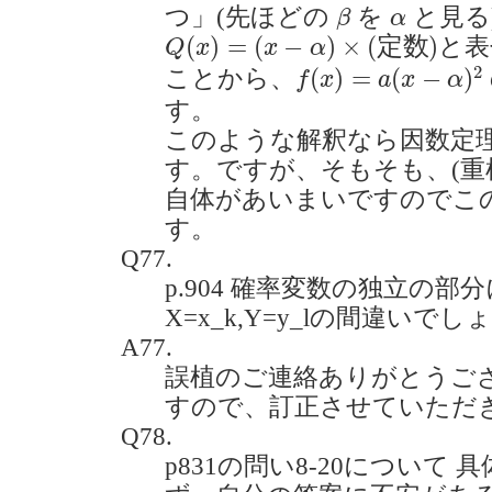
β
α
つ」(先ほどの
を
と見る
β
α
Q
(
x
)
=
(
x
−
α
)
×
(
定
数
)
(
)
=
(
−
)
×
(
定
数
)
と表
Q
x
x
α
f
(
x
)
=
a
(
x
−
α
)
2
2
(
)
=
(
−
)
ことから、
f
x
a
x
α
す。
このような解釈なら因数定
す。ですが、そもそも、(重
自体があいまいですのでこ
す。
Q77.
p.904 確率変数の独立の部分
X=x_k,Y=y_lの間違いでしょう
A77.
誤植のご連絡ありがとうご
すので、訂正させていただ
Q78.
p831の問い8-20について