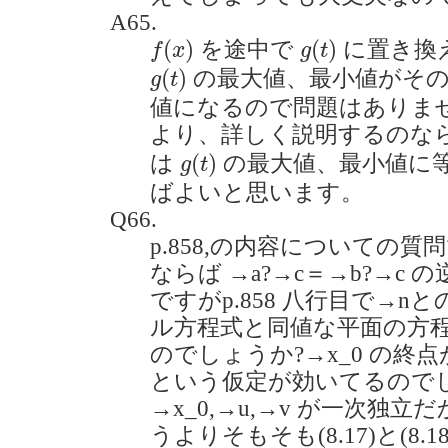
A65.
f
(
x
)
g
(
t
)
(
)
(
)
を途中で
に置き換
f
x
g
t
g
(
t
)
(
)
の最大値、最小値がそ
g
t
値になるので問題はありま
より、詳しく説明するのな
g
(
t
)
(
)
は
の最大値、最小値に
g
t
ばよいと思います。
Q66.
p.858,の内容についての質
ならば →a?→c＝→b?→c
ですがp.858 八行目で→
ル方程式と同値な平面の方
のでしょうか?→x_0 の終
という仮定が効いてるので
→x_0,→u,→v が一次独
うよりそもそも(8.17)と(8