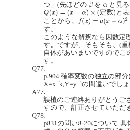
β
α
つ」(先ほどの
を
と見る
β
α
Q
(
x
)
=
(
x
−
α
)
×
(
定
数
)
(
)
=
(
−
)
×
(
定
数
)
と表
Q
x
x
α
f
(
x
)
=
a
(
x
−
α
)
2
2
(
)
=
(
−
)
ことから、
f
x
a
x
α
す。
このような解釈なら因数定
す。ですが、そもそも、(重
自体があいまいですのでこ
す。
Q77.
p.904 確率変数の独立の部分
X=x_k,Y=y_lの間違いでしょう
A77.
誤植のご連絡ありがとうご
すので、訂正させていただ
Q78.
p831の問い8-20について