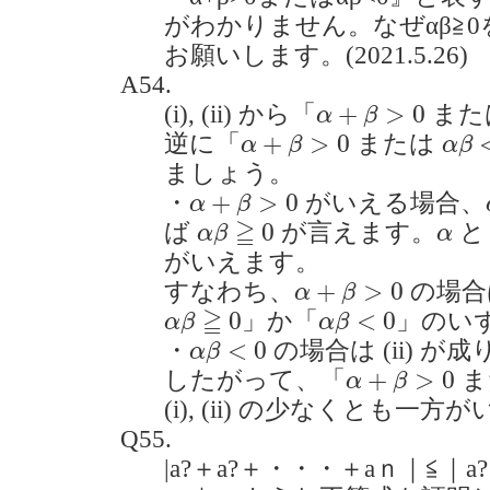
がわかりません。なぜαβ≧
お願いします。(2021.5.26)
A54.
α
+
β
>
0
+
>
0
(i), (ii) から「
また
α
β
α
+
β
>
0
α
β
<
+
>
0
逆に「
または
α
β
α
β
ましょう。
α
+
β
>
0
+
>
0
・
がいえる場合、
α
β
α
β
≧
0
α
≧
0
ば
が言えます。
α
β
α
がいえます。
α
+
β
>
0
+
>
0
すなわち、
の場合
α
β
α
β
≧
0
α
β
<
0
≧
0
<
0
」か「
」のい
α
β
α
β
α
β
<
0
<
0
・
の場合は (ii) が
α
β
α
+
β
>
0
+
>
0
したがって、「
ま
α
β
(i), (ii) の少なくとも
Q55.
|a?＋a?＋・・・＋aｎ｜≦｜