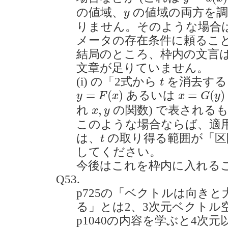
y
の値域、
の値域の両方を調
y
りません。そのような場合
メータの存在条件に頼るこ
結局のところ、枠内の文言
文章が足りていません。
t
(i) の「2式から
を消去する
t
y
=
F
(
x
)
x
=
G
(
y
)
=
(
)
=
(
)
あるいは
y
F
x
x
G
y
x
,
y
,
れ
の関数) で表される
x
y
このような場合ならば、適
t
は、
の取り得る範囲が「区
t
してください。
今後はこれを枠内に入れる
Q53.
p725の「ベクトルは向き
る」とは2、3次元ベクトル
p1040の内容を学ぶと4次