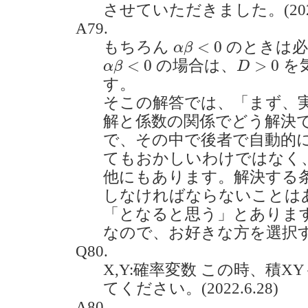
させていただきました。(2022.
A79.
α
β
<
0
<
0
もちろん
のときは
α
β
α
β
<
0
D
>
0
<
0
>
0
の場合は、
を
α
β
D
す。
そこの解答では、「まず、
解と係数の関係でどう解決
で、その中で後者で自動的
てもおかしいわけではなく
他にもあります。解決する
しなければならないことは
「となると思う」とありま
なので、お好きな方を選択
Q80.
X,Y:確率変数 この時、積
てください。(2022.6.28)
A80.