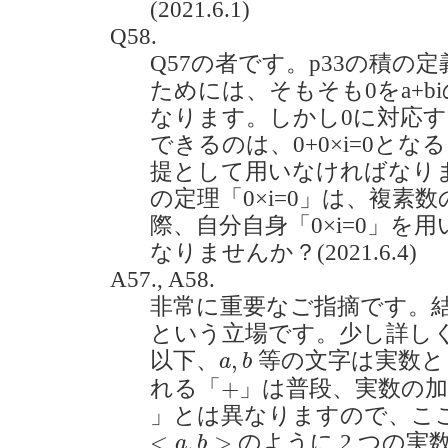
(2021.6.1)
Q58.
Q57の者です。p33の積の
ためには、そもそも0をa+b
なります。しかし0に対応する(a
できるのは、0+0×i=0とな
提として用いなければなり
の定理「0×i=0」は、複素
際、自分自身「0×i=0」を
なりませんか？(2021.6.4)
A57., A58.
非常に重要なご指摘です。
という立場です。少し詳し
a
,
b
,
以下、
等の文字は実数と
a
b
+
+
れる「
」は普段、実数の
」とは異なりますので、こ
<
a
,
b
>
<
,
>
のように 2 つの
a
b