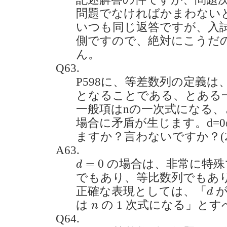
問題でなければかまわない
いつも同じ返答ですが、入
側ですので、絶対にこうだ
ん。
Q63.
P598に、等差数列の定義は、
となることである、とある
一般項はnの一次式になる、
場合に矛盾が生じます。d=
ますか？言わないですか？(2021
A63.
d
=
0
=
0
の場合は、非常に特殊
d
でもあり、等比数列でもあ
d
正確な表現としては、「
が
d
n
は
の 1 次式になる」と
n
Q64.