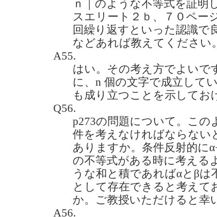
ｎ｜のような不等式を証明
スエリート２ｂ、７０ページ
回繰り返すといった認識で
などあれば教えてください。(20
A55.
はい。その考え方でよいで
に、n 個の文字で成立してい
も成り立つことを示してお
Q56.
p273の問題について。この
件を考えなければならない
ありますか。条件反射的にα+βと
の不等式がある時に考える
うな和と積であればαとβは
として存在できると考えて
か。ご教授いただけると幸いです。
A56.