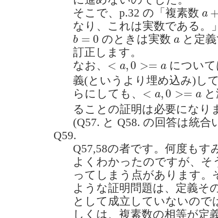
a
+
そこで、p.32 の「複素数
a
なり、これは実数である。
b
=
0
a
=
0
のときは実数
と定義
b
a
訂正します。
<
a
,
0
>=
a
<
,
0
>
=
なお、
について
a
a
義(というより埋め込み)し
<
a
,
0
>=
a
<
,
0
>
=
らにしても、
と
a
a
ることの証明は必要になり
(Q57. と Q58. の回答は
Q59.
Q57,58の者です。何度も
よくわかったのですが、そ
ってしまう点があります。それは
ような証明問題は、定義そ
として成立していないので
しくは、複素数の相等が定