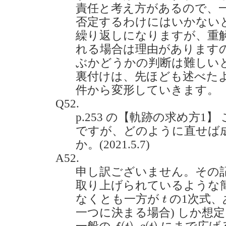
責任と考え方があるので、
否定するわけにはいかない
繰り返しになりますが、重
れる場合は理由があります
ぶかどうかの判断は難しい
裏付けは、先ほども述べた
件から変形していきます。
Q52.
p.253 の【軌跡の求め方1
ですが、どのように直せば
か。(2021.5.7)
A52.
申し訳ございません。その
取り上げられているような簡
t
なくとも一方が
の1次式
t
一つに決まる場合) しか想
f
(
t
)
,
g
(
t
)