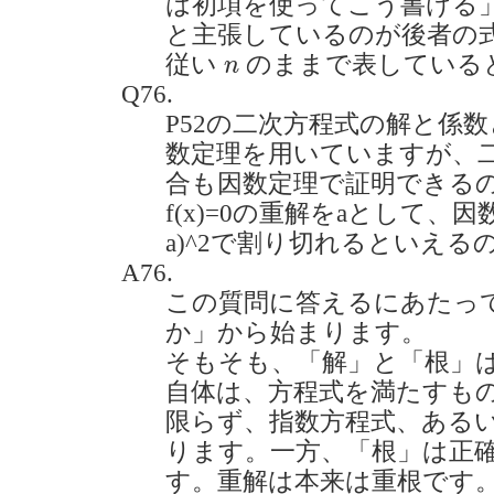
は初項を使ってこう書ける
と主張しているのが後者の
n
従い
のままで表している
n
Q76.
P52の二次方程式の解と係
数定理を用いていますが、
合も因数定理で証明できる
f(x)=0の重解をaとして、因数
a)^2で割り切れるといえるのでし
A76.
この質問に答えるにあたっ
か」から始まります。
そもそも、「解」と「根」
自体は、方程式を満たすも
限らず、指数方程式、ある
ります。一方、「根」は正
す。重解は本来は重根です