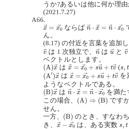
うか?あるいは他に何か理由
(2021.7.27)
A66.
x
→
=
x
0
→
n
→
⋅
x
→
=
n
→
⋅
=
⋅
=
⋅
ならば
→
→
→
→
→
→
x
x
n
x
n
x
0
0
ん。
(8.17) の付近を言葉を追
v
→
n
→
u
→
v
は 1 次独立で、
は
と
→
→
→
→
v
n
u
v
ベクトルとします。
(
A
)
x
→
x
→
=
x
0
→
+
s
u
→
+
t
v
s
,
t
(
A
)
=
+
+
,
は
(
→
→
→
→
→
x
x
x
s
u
t
v
s
t
0
(
A
′
)
x
→
x
→
=
x
0
→
+
s
u
→
+
t
v
′
(
A
)
=
+
+
は
を
→
→
→
→
→
x
x
x
s
u
t
v
0
ようなベクトルである。
(
B
)
x
→
n
→
⋅
x
→
=
n
→
⋅
x
0
→
(
B
)
⋅
=
⋅
は
を満た
→
→
→
→
→
x
n
x
n
x
0
(
A
)
⇒
(
B
)
(
A
)
⇒
(
B
)
この場合、
です
せん。
(
B
)
(
B
)
一方、
のとき、すなわ
x
→
−
x
0
→
s
,
t
−
,
き、
は、ある実数
→
→
x
x
s
t
0