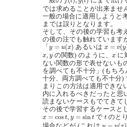
(
)
,
(
)
一般の
にまで広げ
f
t
g
t
では求めることが出来ませ
一般の場合に適用しようと
までは誤りとなります。
そして、その後の学習も考
の後の注でも触れています
y
=
u
(
x
)
x
=
v
(
y
)
=
(
)
=
(
「
あるいは
y
u
x
x
v
y
x
,
y
x
,
の関数) のように、
に
x
y
x
ない関数の形で表せないも
を調べても不十分」(もち
十分、両方調べても不十分) 
まりこの方法は適用できない
内に入れるべきだったと思
読まないケースもでてきて
その後で学習するケースと
x
=
cos
t
,
y
=
sin
t
t
=
cos
,
=
sin
で
のと
x
t
y
t
t
y
=
u
(
x
)
=
(
)
場合などが (これは
y
u
x