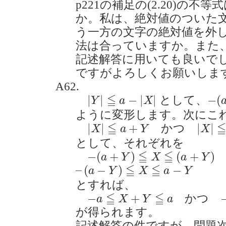
p221の補足の(2.20)の
か。私は、絶対値のついた
う一方の文字の絶対値を外
法は合っていますか。また、(
記述解答に用いても良いで
ですがよろしくお願いします。(2
A62.
|
Y
|
≦
a
−
|
X
|
−
(
a
≦
|
|
−
|
|
−
(
として、
Y
a
X
ように変形します。次にこ
|
X
|
≦
a
+
Y
|
X
|
≦
a
≦
|
|
+
|
|
かつ
X
a
Y
X
として、それぞれを
−
(
a
+
Y
)
≦
X
≦
(
a
+
Y
)
≦
≦
−
(
+
)
(
+
)
a
Y
X
a
Y
–
(
a
−
Y
)
≦
X
≦
a
−
Y
≦
≦
–
(
−
)
−
a
Y
X
a
Y
とすれば、
−
a
≦
X
+
Y
≦
a
≦
≦
−
+
かつ
a
X
Y
a
が得られます。
記述解答の件ですが、問題