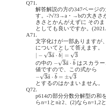
Q71.
解答解説の方の347ページ
す。-?√?3→a・→bの大き
きさとかんがえずに そのまま
としても良いですか。(2021.9
A71.
文字化けが一部ありますが、解答
についてとして答えます。
|
−
3
a
→
⋅
b
→
|
=
3
→
√
√
|
−
3
⋅
|
=
3
→
a
b
−
3
a
→
⋅
b
→
→
√
−
3
⋅
の中の
はスカラー
→
a
b
値ですので、この式から
−
3
a
→
⋅
b
→
=
±
3
→
√
√
−
3
⋅
=
±
3
→
a
b
とするのはかまいません。
Q72.
p614の部分分数分解型の和
らn=1とn≧2、(2)ならn=1