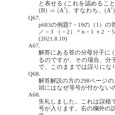
と表せる (これを認めること
(
B
)
⇒
(
A
′
)
(
A
′
)
′
′
(
B
)
⇒
(
A
)
(
A
、すなわち、
Q67.
p683の例題7－19の（1）の答
／－3 （－2）＾n－1 ＋2 
(2021.8.10)
A67.
(
(
解答にある答の分母分子に
るのですが、その場合、分子
で、このままでは誤りにな
Q68.
解答解説の方の298ページの
頭にはなぜ等号が付かないのでし
A68.
失礼しました。これは誤植
号が入ります。右の欄外の