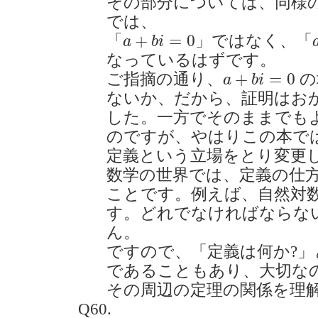
その部分については、同様の
では、
a
+
b
i
=
0
+
=
0
「
」ではなく、「
a
b
i
なっているはずです。
a
+
b
i
=
0
+
=
0
ご指摘の通り、
の
a
b
i
ないか、だから、証明はお
した。一方でそのままでも
のですが、やはりこの本で
定義という立場をとり変更
数学の世界では、定義の仕
ことです。例えば、自然対
す。どれでなければならな
ん。
ですので、「定義は何か?
であることもあり、大切な
その周辺の定理の関係を理
Q60.