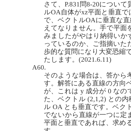
さて、P.831問8-20につ
ルOA自体がxz平面と垂直で
で、ベクトルOAに垂直な
えてなりません。手で平面
みましたがやはり納得いか
っているのか、ご指摘いた
歩的な質問になり大変恐縮
たします。(2021.6.11)
A60.
そのような場合は、答から
す。解答にある直線の方向ベクトル
が、これは y 成分が 0 なの
た、ベクトル (2,1,2) と
ル OA とも垂直です。ベクトル
でないから直線が一つに定まり
平面と垂直であれば、求め
す。