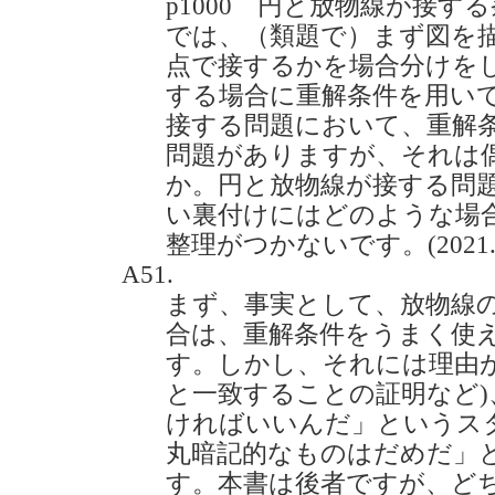
p1000 円と放物線が接す
では、（類題で）まず図を
点で接するかを場合分けを
する場合に重解条件を用い
接する問題において、重解
問題がありますが、それは
か。円と放物線が接する問
い裏付けにはどのような場
整理がつかないです。(2021.5
A51.
まず、事実として、放物線
合は、重解条件をうまく使
す。しかし、それには理由
と一致することの証明など
ければいいんだ」というス
丸暗記的なものはだめだ」
す。本書は後者ですが、ど