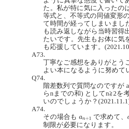
ように真摯な態度で書いて
た。私が特に気に入ったの
等式と、不等式の同値変形
て時間が経ってしまいまし
も読み返しながら当時習得
たいです。先生もお体に気
も応援しています。(2021.10.
A73.
丁寧なご感想をありがとう
よい本になるように努めて
Q74.
階差数列で質問なのですが a(n
らnまでの和) としてn≧2
いのでしょうか？(2021.11.1
A74.
a
n
+
1
その場合も
で求めて、
a
+
1
n
制限が必要になります。
a
n
+
1
=
(
n
+
1
)
2