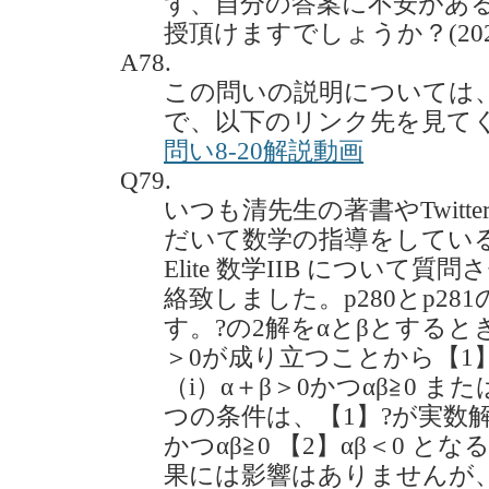
ず、自分の答案に不安があ
授頂けますでしょうか？(2022.
A78.
この問いの説明については
で、以下のリンク先を見て
問い8-20解説動画
Q79.
いつも清先生の著書やTwit
だいて数学の指導をしている
Elite 数学IIB につい
絡致しました。p280とp2
す。?の2解をαとβとすると
＞0が成り立つことから【1
（i）α＋β＞0かつαβ≧0 また
つの条件は、【1】?が実数解
かつαβ≧0 【2】αβ＜0 
果には影響はありませんが