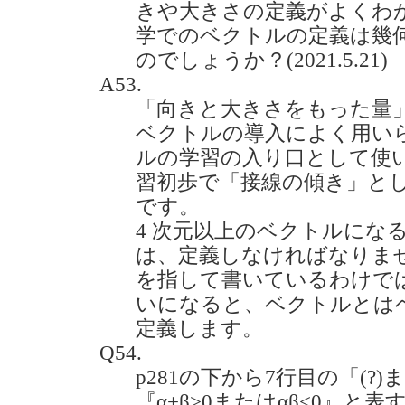
きや大きさの定義がよくわ
学でのベクトルの定義は幾
のでしょうか？(2021.5.21)
A53.
「向きと大きさをもった量
ベクトルの導入によく用い
ルの学習の入り口として使
習初歩で「接線の傾き」と
です。
4 次元以上のベクトルにな
は、定義しなければなりま
を指して書いているわけで
いになると、ベクトルとは
定義します。
Q54.
p281の下から7行目の「(?)
『α+β>0またはαβ<0』