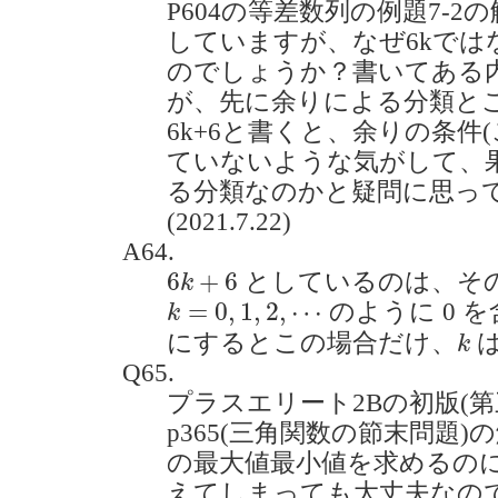
P604の等差数列の例題7-
していますが、なぜ6kではな
のでしょうか？書いてある
が、先に余りによる分類と
6k+6と書くと、余りの条件(
ていないような気がして、
る分類なのかと疑問に思っ
(2021.7.22)
A64.
6
k
+
6
6
+
6
としているのは、そ
k
k
=
0
,
1
,
2
,
⋯
=
0
,
1
,
2
,
⋯
のように 0 
k
k
にするとこの場合だけ、
は
k
Q65.
プラスエリート2Bの初版(
p365(三角関数の節末問題)の
の最大値最小値を求めるのにg
えてしまっても大丈夫なのでしょう