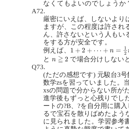
なくてもよいのでしょうか？(20
A72.
厳密にいえば、しないより
ますが、この程度は許され
ん、許さないという人もい
をする方が安全です。
1
+
2
+
⋯
+
n
=
1
2
n
(
n
+
1
1
1
+
2
+
⋯
+
=
例えば、
n
2
n
≧
2
≧
2
と
で場合分けしない
n
Q73.
(ただの感想です) 元駿台3
数学zsを習っていました。
xsの問題で分からない所が
進学後もずっと心残りでし
ートの?B、?を自分用に購
るで宝石を散りばめたよう
に見られました。学習参考