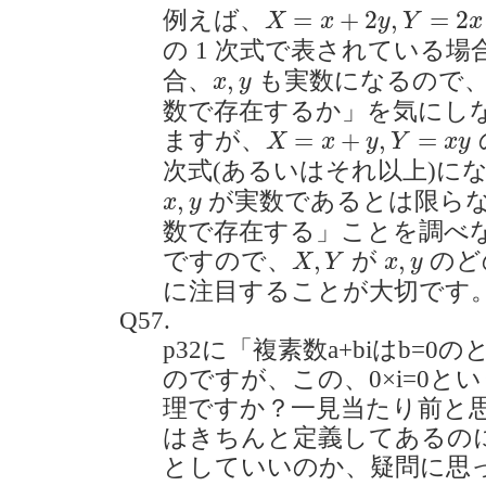
X
=
x
+
2
y
,
Y
=
2
x
−
y
=
+
2
,
=
2
例えば、
X
x
y
Y
x
の 1 次式で表されている場
x
,
y
,
合、
も実数になるので、
x
y
数で存在するか」を気にし
X
=
x
+
y
,
Y
=
x
y
=
+
,
=
ますが、
X
x
y
Y
x
y
次式(あるいはそれ以上)に
x
,
y
,
が実数であるとは限ら
x
y
数で存在する」ことを調べ
X
,
Y
x
,
y
,
,
ですので、
が
のど
X
Y
x
y
に注目することが大切です
Q57.
p32に「複素数a+biはb=
のですが、この、0×i=0と
理ですか？一見当たり前と
はきちんと定義してあるのに
としていいのか、疑問に思