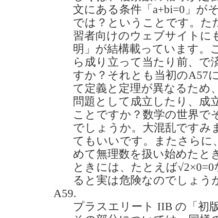
文にある条件「a+bi=0」
では？ということです。た
習者向けのウェブサイトに
明」が結構載っています。
ら成り立って当たり前、で
すか？それとも当初のA57
て定義と定理が異なるため
問題として成立したり、成
ことですか？数学の世界で
でしょうか。大混乱ですみ
てもいいです。またさらに
めて無理数を扱い始めたと
ときには、たとえば√2×0=
ると実は危険なのでしょうか？(2
A59.
プラスエリート IIB の「