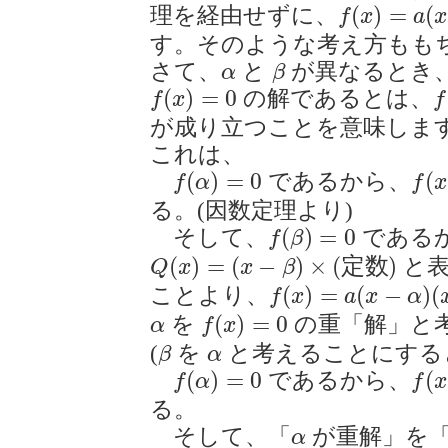
f
(
x
)
=
a
(
x
−
α
(
)
=
(
理を経由せずに、
f
x
a
x
す。そのような考え方もも
β
α
さて、
と
が異なるとき
α
β
f
(
x
)
=
0
f
(
)
=
0
の解であるとは、
f
x
f
が成り立つことを意味しま
これは、
f
(
α
)
=
0
f
(
x
)
(
)
=
0
(
であるから、
f
α
f
x
る。(因数定理より)
f
(
β
)
=
0
(
)
=
0
そして、
である
f
β
Q
(
x
)
=
(
x
−
β
)
×
(
定
数
)
(
)
=
(
−
)
×
(
定
数
)
と表
Q
x
x
β
f
(
x
)
=
a
(
x
−
α
)
(
x
−
β
)
(
)
=
(
−
)
(
ことより、
f
x
a
x
α
f
(
x
)
=
0
α
(
)
=
0
を
の重「解」と
α
f
x
β
α
(
を
と考えることにする
β
α
f
(
α
)
=
0
f
(
x
)
(
)
=
0
(
であるから、
f
α
f
x
る。
α
そして、「
が重解」を
α