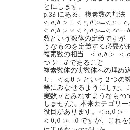
とにします。
p.33 にある、複素数の加法
<
a
,
b
>
+
<
c
,
d
>=<
a
+
c
,
b
+
d
>
<
,
>
+
<
,
>
=
<
+
,
a
b
c
d
a
c
<
a
,
b
>
×
<
c
,
d
>=<
a
c
−
b
d
,
a
d
+
b
c
>
<
,
>
×
<
,
>
=
<
−
a
b
c
d
a
c
数という数体の定義ですが
うなものを定義する必要が
<
a
,
b
>=<
c
,
d
>
<
,
>
=
<
複素数の相当
a
b
c
b
=
d
=
つ
であること
b
d
複素数体の実数体への埋
<
a
,
0
>
<
,
0
>
り、
という 2 つの
a
等にみなせるようにした。
a
実数
とみなすようなもの
a
しません)、本来カテゴリ
<
a
,
0
>=
a
<
,
0
>
=
役目があります。
a
<
0
,
0
>=
0
<
0
,
0
>
=
0
ですが、これを
に進めないのでした。