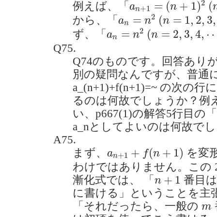
(
2
=
(
+
1
)
(
例えば、「
a
n
+
1
n
a
n
=
n
2
(
n
=
1
,
2
,
3
,
⋯
)
2
=
(
=
1
,
2
,
3
,
から、「
a
n
n
n
a
n
=
n
2
(
n
=
2
,
3
,
4
,
⋯
)
2
=
(
=
2
,
3
,
4
,
ず、「
a
n
n
n
Q75.
Q74のものです。回答あり
別の疑問なんですが、普通
a_(n+1)+f(n+1)=~ の次の
るのは何故でしょうか？例
い、p667(1)の解答5行
a_nとしてよいのは何故でしょうか
A75.
a
n
+
1
+
f
(
n
+
1
)
+
(
+
1
)
まず、
を変
a
f
n
+
1
n
わけではありません。この 
n
+
1
+
1
漸化式では、 「
番目
n
に書ける」ということを主
m
「それだったら、一般の
m