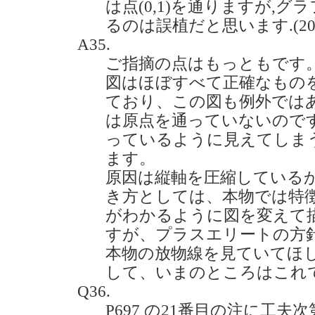
は点(0,1)を通りますが,
るのは誤植だと思います.(2021.
A35.
ご指摘の点はもっともです
図はほぼすべて正確なもの
ており、この図も例外では
は原点を通っていないので
っているように見えてしま
ます。
原因は縦軸を圧縮している
き方としては、本物では特
がわかるように図を変えて
すが、プラスエリートの方
本物の放物線を見ていてほ
して、いまのところはこれ
Q36.
P697 の21番目の注に工