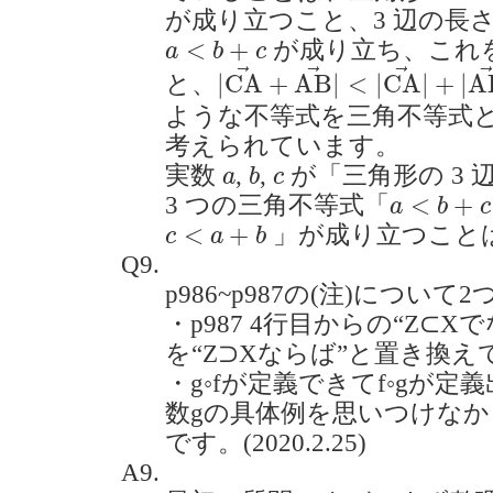
が成り立つこと、3 辺の長
a
<
b
+
c
<
+
が成り立ち、これ
a
b
c
|
C
A
→
+
A
B
→
|
<
|
C
A
→
|
+
|
→
→
→
|
C
A
+
A
B
|
<
|
C
A
|
+
|
A
と、
ような不等式を三角不等式
考えられています。
b
a
c
実数
,
,
が「三角形の 3
a
b
c
a
<
b
+
c
<
+
3 つの三角不等式「
a
b
c
c
<
a
+
b
<
+
」が成り立つこと
c
a
b
Q9.
p986~p987の(注)について
・p987 4行目からの“Z⊂
を“Z⊃Xならば”と置き換
・g◦fが定義できてf◦gが
数gの具体例を思いつけな
です。(2020.2.25)
A9.