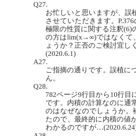
Q27.
お忙しいと思いますが、誤
させていただきます。P.37
極限の性質に関する注釈(6)
の方はlim(x→∞)ではなくて
ょうか？正否のご検討宜し
(2020.6.1)
A27.
ご指摘の通りです。誤植に
ん。
Q28.
782ページ9行目から10行
です。内積の計算なのに通
のはなぜなのでしょうか。
たので、最終的に内積の値がa1
わかるのですが…(2020.6.24
A28.