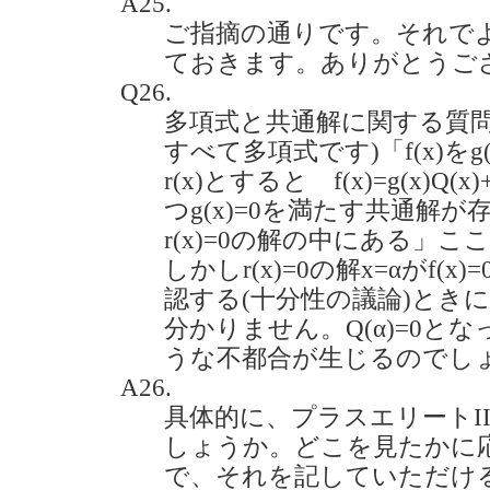
A25.
ご指摘の通りです。それで
ておきます。ありがとうご
Q26.
多項式と共通解に関する質問
すべて多項式です)「f(x)を
r(x)とすると f(x)=g(x)Q(x
つg(x)=0を満たす共通解
r(x)=0の解の中にある」
しかしr(x)=0の解x=αがf
認する(十分性の議論)ときにQ
分かりません。Q(α)=0と
うな不都合が生じるのでしょうか。
A26.
具体的に、プラスエリートI
しょうか。どこを見たかに
で、それを記していただけ