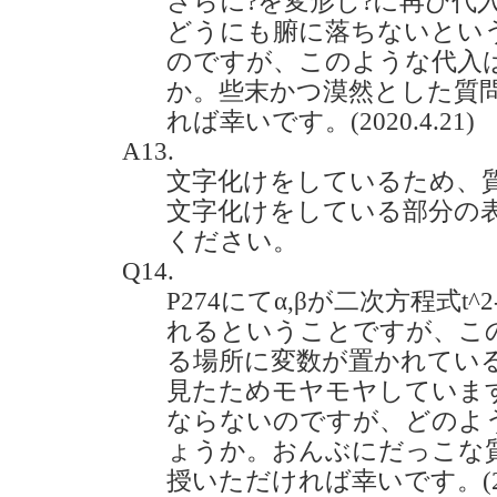
さらに?を変形し?に再び代
どうにも腑に落ちないとい
のですが、このような代入
か。些末かつ漠然とした質
れば幸いです。(2020.4.21)
A13.
文字化けをしているため、
文字化けをしている部分の
ください。
Q14.
P274にてα,βが二次方程式t^
れるということですが、こ
る場所に変数が置かれてい
見たためモヤモヤしていま
ならないのですが、どのよ
ょうか。おんぶにだっこな
授いただければ幸いです。(2020