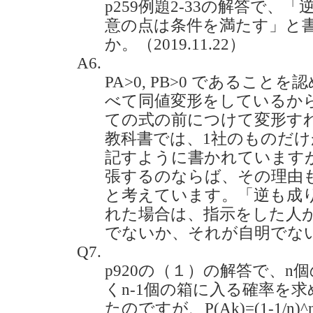
p259例題2-33の解答で、「逆に
意の点は条件を満たす」と
か。（2019.11.22）
A6.
PA>0, PB>0 であるこ
べて同値変形をしているから
ての式の前につけて変形す
教科書では、1社のものだ
記すように書かれています
張するのならば、その理由
と考えています。「逆も成
れた場合は、指示をした人
でないか、それが自明でな
Q7.
p920の（１）の解答で、n
くn-1個の箱に入る確率を
たのですが、P(Ak)=(1-1