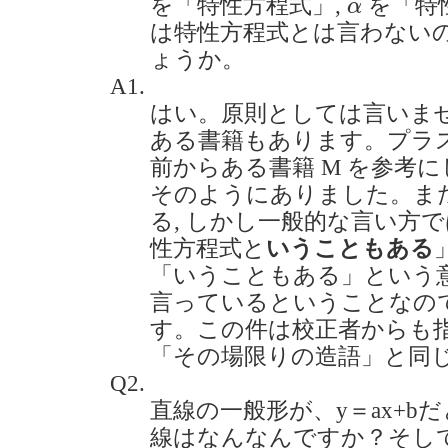
α
を「特性方程式」,
を「特
α
は特性方程式とは言わない
ょうか。
A1.
はい。原則としては言いませ
ある書籍もあります。プラスエ
前からある書籍 M を参考に
そのようにありました。また
る, しかし一般的な言い方で
性方程式と
いうこともある
「いうこともある」という意
言っているということなの
す。この件は校正者からも指
「その場限りの造語」と同
Q2.
直線の一般形が、y＝ax+b
線はなんなんですか？そし