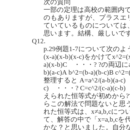
次の質問
一部の定理は高校の範囲内
のもありますが、プラスエ
ていているものについては
思います。結構、厳しいで
Q12.
p.29例題1-7について次
(x-a)(x-b)(x-c)をかけてx^2=(x-
a)(x-b)C ・・・? ?の両辺にa
b)(a-c)A b^2=(b-a)(b-c)B c
整理すると A=a^2/(a-b)(a-c) 
c) ・・・? C=c^2/(c-a)
えられた恒等式が初めから
らこの解法で問題ないと思
れた恒等式は、x≠a,b,c
て、解答の中で「x=a,b,
かな？と思いました。自分