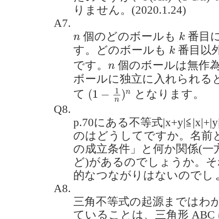
りません。(2020.1.24)
A7.
k
n
個のどのボールも
番目
n
k
k
す。どのボールも
番目以
k
n
です。
個のボールは無作
n
ボールに独立に入れられる
(
1
−
1
n
)
n
1
(
1
−
)
n
て
となります。
n
Q8.
p.70にある不等式|x+y|≦|x
のはどうしてですか。名前
の成立条件」と何か関係(一
ど)があるのでしょうか。
的なつながりはないのでしょうか。
A8.
三角不等式の起源まではわ
ていることは、三角形 ABC