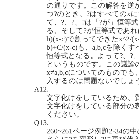
の通りです。この解答を逆か
つ?のとき、?はすべてのx
て、?、?、?は「?が」恒等式
る。そして?が恒等式であれば、
b)(x-c)で割ってできたx^2/(x-a)(x
b)+C/(x-c)も、a,b,c
恒等式となる。よって?、?、
というものです。この議論
x≠a,b,cについてのものでも
入するのは問題ないでしょうか？(
A12.
文字化けをしているため、
文字化けをしている部分の
ください。
Q13.
260~261ページ例題2-34