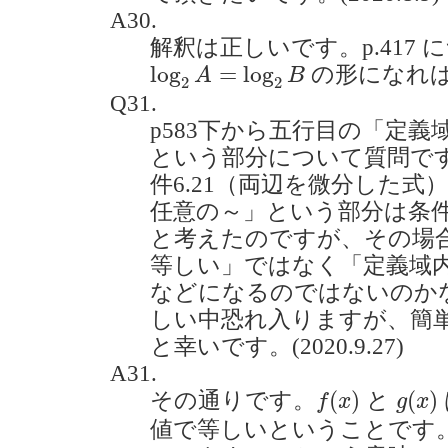
A30.
解釈は正しいです。p.417
log
2
A
=
log
2
B
log
=
log
の形になれ
A
B
2
2
Q31.
p583下から五行目の「定
という部分について質問です
件6.21（両辺を微分した
任意の～」という部分は条件
と考えたのですが、その場
等しい」ではなく「定義域
などになるのではないのか
しい中恐れ入りますが、簡
と幸いです。(2020.9.27)
A31.
f
(
x
)
g
(
x
)
(
)
(
)
その通りです。
と
f
x
g
x
値で等しいということです