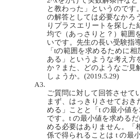
2^xをかけて実数解条件な
と教わった」というのです
の解答としては必要なかろ
りプラスエリートを探した
均で（あっさりと？）範囲
いです。先生の長い受験指
「tの範囲を求めるために相
ある」というような考え方
か？また、どのようなご見
しょうか。(2019.5.29)
A3.
ご質問に対して回答させて
まず、はっきりさせておきた
める」ことと「t の最小値
です。t の最小値を求めるだ
める必要はありません。「
係で得られることは t の最