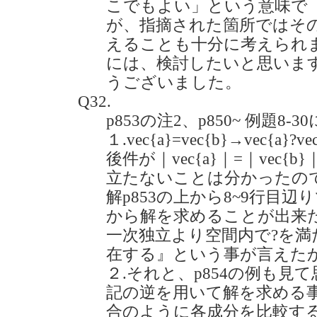
こでもよい」という意味で
が、指摘された箇所ではそ
えることも十分に考えられ
には、検討したいと思いま
うございました。
Q32.
p853の注2、p850~ 例題8
１.vec{a}=vec{b}→vec{a}?v
後件が｜vec{a}｜=｜vec
立たないことは分かったのですが
解p853の上から8~9行目
から解を求めることが出来
一次独立より空間内で?を満た
在する』という事が言えた
２.それと、p854の例も見
記の逆を用いて解を求める
合のように各成分を比較す