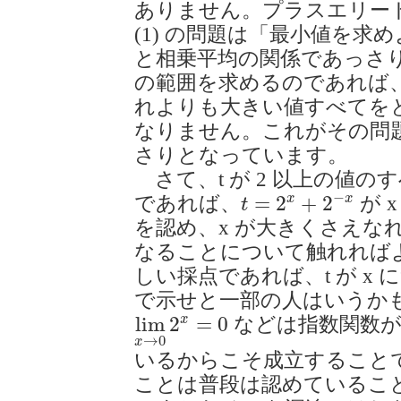
ありません。プラスエリートIIB
(1) の問題は「最小値を求
と相乗平均の関係であっさり
の範囲を求めるのであれば
れよりも大きい値すべてを
なりません。これがその問
さりとなっています。
さて、t が 2 以上の値
t
=
2
x
+
2
−
x
−
x
x
=
2
+
2
であれば、
が 
t
を認め、x が大きくさえな
なることについて触れれば
しい採点であれば、t が x
で示せと一部の人はいうか
lim
x
→
0
2
x
=
0
x
lim
2
=
0
などは指数関数が
→
0
x
いるからこそ成立すること
ことは普段は認めていること