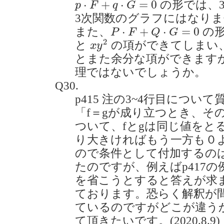
⋅
+
⋅
=
0
の形では、
p
F
q
G
3次関数のグラフにはなり
P
⋅
F
+
Q
⋅
G
=
0
⋅
+
⋅
=
0
また、
の
P
F
Q
G
x
y
2
2
と
の項ができてしまい
x
y
とまた余分な項ができます
理ではないでしょうか。
Q30.
p415 注の3~4行目につい
「f＝gが成り立つとき、そ
ついて、fとgは同じ値をと
り大きければもう一方も０
ので条件として付加するの
たのですが、例えばp417の例
を省こうとすると答えが求
ております。恐らく解釈が
ているのですがどこが違う
て頂きたいです。(2020.8.9)