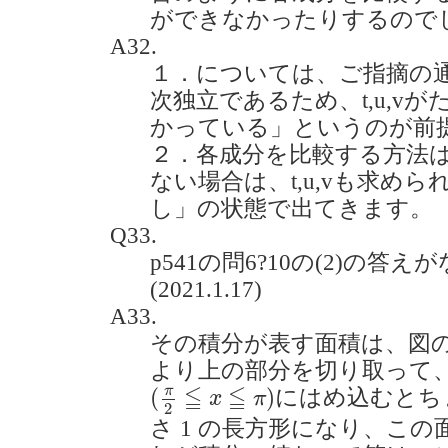
ができなかったりするのでしょう
A32.
１．については、ご指摘の
次独立であるため、t,u,v
かっている」というのが前
２．各成分を比較する方法
ない場合は、t,u,vも求め
し」の状態で出てきます。
Q33.
p541の問6?10の(2)の答
(2021.1.17)
A33.
その積分が表す面積は、図
より上の部分を切り取って
(
π
2
≦
x
≦
π
)
≦
≦
π
(
)
にはめ込むとち
x
π
2
さ 1 の長方形になり、この