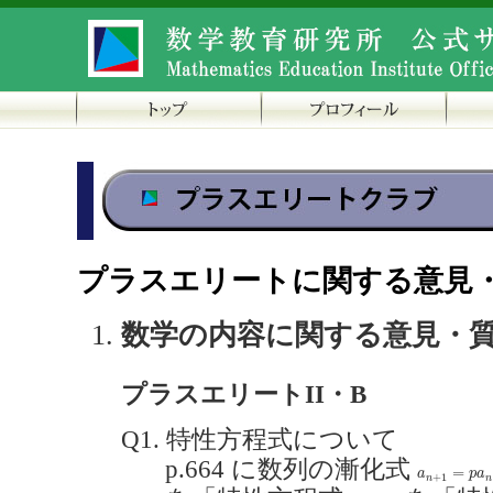
プラスエリートに関する意見
数学の内容に関する意見・
プラスエリートII・B
Q1. 特性方程式について
p.664 に数列の漸化式
a
n
+
1
=
p
a
n
+
=
a
p
a
+
1
n
n