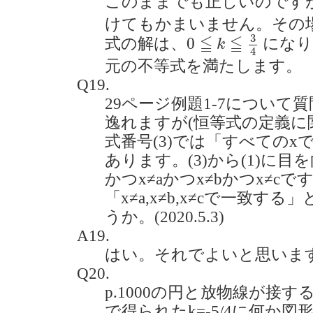
このままでも正しいのです
けてもかまいません。その
0
≦
k
≦
3
4
3
≦
≦
0
式の解は、
になり
k
4
元の不等式を満たします。
Q19.
29ページ例題1-7について
逸れますが(恒等式の定義に
式番号(3)では「すべての
あります。(3)から(1)に目を向
かつx≠aかつx≠bかつx≠c
「x≠a,x≠b,x≠cで一致
うか。(2020.5.3)
A19.
はい。それでよいと思いま
Q20.
p.1000の円と放物線が接
で得られたk=-5/4に何か