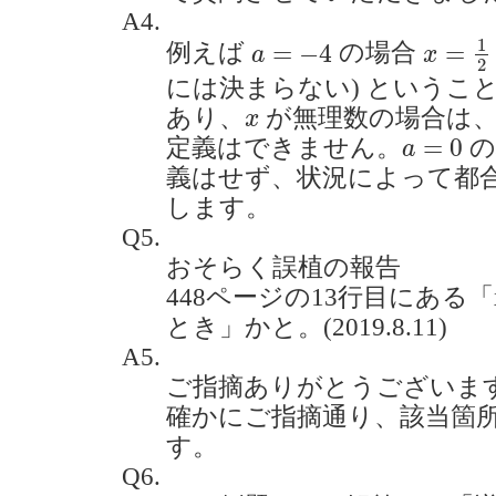
A4.
x
=
1
2
a
=
−
4
1
=
−
4
=
例えば
の場合
a
x
2
には決まらない) というこ
x
あり、
が無理数の場合は、
x
a
=
0
=
0
定義はできません。
の
a
義はせず、状況によって都
します。
Q5.
おそらく誤植の報告
448ページの13行目にある
とき」かと。(2019.8.11)
A5.
ご指摘ありがとうございま
確かにご指摘通り、該当箇所は
す。
Q6.