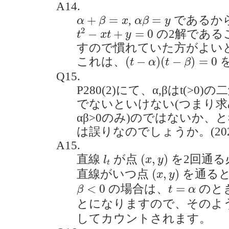
A14.
α
+
β
=
x
α
β
=
y
+
=
=
,
であるか
α
β
x
α
β
y
t
2
−
x
t
+
y
=
0
2
−
+
=
0
の2解である
t
x
t
y
すので慣れていた方がよい
(
t
−
α
)
(
t
−
β
)
=
0
(
−
)
(
−
)
=
0
これは、
t
α
t
β
Q15.
P280(2)にて、α,βはt(>0
でないといけない(つまり求め
αβ>0のみ)のではないか
は誤りなのでしょうか。(2020.
A15.
(
x
,
y
)
l
t
(
,
)
直線
が点
を2回通る
l
x
y
t
(
x
,
y
)
(
,
)
直線がいつ点
を通る
x
y
β
<
0
t
=
α
<
0
=
の場合は、
のと
β
t
α
とになりますので、そのよ
してカウントされます。