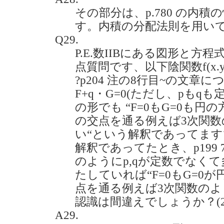
その部分は、p.780 の内積の性
す。内積の分配法則を用い
Q29.
P.E.数IIBにある図形と
点質問です、以下陰関数f(x.y
?p204 注の8行目~の文章
F+q・G=0(ただし、pもqも定数
の形でも “F=0もG=0も円
の交点を通る例えば3次関
い“という解釈であってます
解釈であってたとき、p199 7
のようにp,qが定数でなくて
たしていれば“F=0もG=0
点を通る例えば3次関数のよ
認識は間違えでしょうか？(2020
A29.
p
⋅
F
+
q
⋅
G
=
0