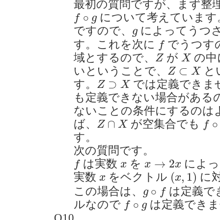
最初の質問ですが、まず整
f
∘
g
∘
について考えています
f
g
g
ですので、
によってうつ
g
f
す。これを次に
でうつす
f
Z
X
域とするので、
が
の中
Z
X
Z
⊂
X
⊂
いということで、
と
Z
X
Z
⊃
X
⊃
す。
では定義できま
Z
X
も定義できない場合がある
ないことの条件にするのは
Z
∩
X
f
∘
g
∩
∘
ば、
が空集合でも
Z
X
f
す。
次の質問です。
f
x
→
2
x
x
→
2
は実数
を
によっ
f
x
x
x
(
x
,
1
)
x
(
,
1
)
実数
をベクトル
に
x
x
g
∘
f
∘
この場合は、
は定義で
g
f
f
∘
g
∘
ルなので
は定義できま
f
g
Q10.