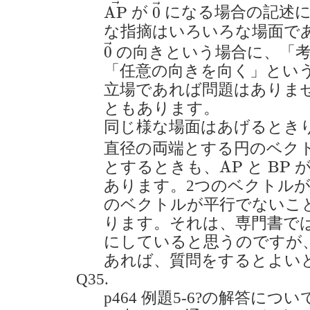
A
P
→
0
→
→
→
A
P
0
が
になる場合の記述
な指摘はいろいろな場面で
0
→
→
0
の向きという場合に、「
「任意の向きを向く」とい
立場であれば問題はありま
ともあります。
同じ様な場面はあげるとき
直径の両端とする円のベク
A
P
B
P
A
P
B
P
とするときも、
と
が
あります。2つのベクトルが
のベクトルが平行でないこ
ります。それは、専門書で
にしていると思うのですが
あれば、質問をするとよい
Q35.
p464 例題5-6?の解答に