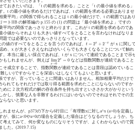
答させていただきます。
せておきたいのは、「t の範囲を求める」ことと「t の最小値を求める」
す。t の最小値を求めるだけであれば、t の範囲を求める必要はありませ
乗平均」の関係で得られることは t の最小値だけで、t の範囲ではあ
トIIB の解答編の p.155 の (1) の問題は「最小値を求めよ」ですの
乗平均の関係であっさりと終わります。これが t の範囲を求めるのであ
最小値からそれよりも大きい値すべてをとることを言わなければなりま
問題では必要ないのであっさりとなっています。
t
=
2
x
+
2
−
x
−
x
x
=
2
+
2
 以上の値のすべてをとることを言うのであれば、
が x に関し
t
認め、x が大きくさえなればtがいくらでも大きくなることについて触れ
す。本当に厳しい採点であれば、t が x について連続であることまで示
lim
x
→
0
2
x
=
0
x
lim
2
=
0
かもしれませんが、例えば
などは指数関数が連続であること
→
0
x
こそ成立することで、指数関数が連続であることは普段は認めているこ
は難しい)ですからそこを深追いはしなくてもよいと思います。
張ですが、言っていることに間違いはありません。相加相乗平均だけで
は求められてもそれだけでは取り得る範囲を求めたことにならないのですか
ために 2 次方程式の解の存在条件を持ち出すといささか大がかりという
しかし、慎重な人を非難するわけにはいかないのでそれはそれでその主
ならないと思います。
れませんが、p373の下から6行目に「有理数xに対しa^x (a>0)を定義し
すが、仮にa<0やa=0の場合を定義した場合はどうなるのでしょうか。ち
て考えてみて、何か変なものになりそうですが、よくわからないので質
。(2019.7.15)