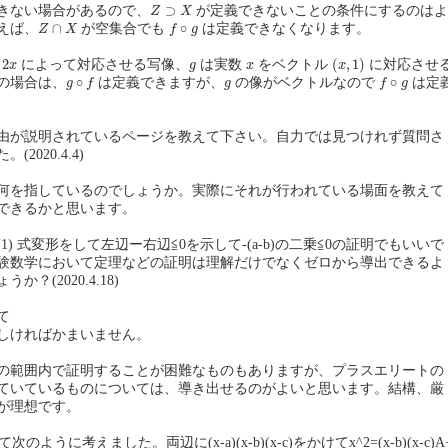
Z
⊃
X
⊃
きない場合があるので、
が定義できないことの条件にするのはよ
Z
X
Z
∩
X
f
∘
g
∩
∘
えば、
が空集合でも
は定義できなくなります。
Z
X
f
g
(
x
,
1
)
x
g
x
2
(
,
1
)
によって対応させる写像、
は実数
をベクトル
に対応させ
x
g
x
x
g
∘
f
f
∘
g
g
∘
∘
の場合は、
は定義できますが、
の像がベクトルなので
は定
g
f
g
f
g
由が説明されているページを教えて下さい。自力では見つけれず質問さ
2020.4.4)
何を指しているのでしょうか。実際にそれが行われている場面を教えて
できるかと思います。
の(1) 式変形をして左辺ー右辺≦0を示して-(a-b)の二乗≦0の証明でもいいで
験数学において定理などの証明は理解だけでなくゼロから導出できるよ
？(2020.4.18)
て
しければかまいません。
の範囲内で証明することが困難なものもありますが、プラスエリートの
ていているものについては、導き出せるのがよいと思います。結構、厳
が理想です。
て次のように考えました。両辺に(x-a)(x-b)(x-c)をかけてx^2=(x-b)(x-c)A