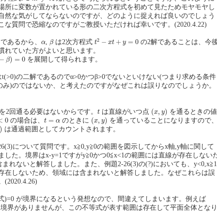
場所に変数が置かれている形の二次方程式を初めて見たためモヤモヤし
自然な気がしてならないのですが、どのように捉えれば良いのでしょう
な質問で恐縮なのですがご教授いただければ幸いです。(2020.4.22)
t
2
−
x
t
+
y
=
0
β
2
α
−
+
=
0
であるから、
,
は2次方程式
の2解であることは、今
α
β
t
x
t
y
慣れていた方がよいと思います。
=
0
−
)
=
0
を展開して得られます。
β
α,βはt(>0)の二解であるのでα>0かつβ>0でないといけない(つまり求める条件
β>0のみ)のではないか、と考えたのですがなぜこれは誤りなのでしょうか。
(
x
,
y
)
t
(
,
)
を2回通る必要はないからです。
は直線がいつ点
を通るときの値
t
x
y
(
x
,
y
)
0
t
=
α
<
0
=
(
,
)
の場合は、
のときに
を通っていることになりますので
t
α
x
y
)
は通過範囲としてカウントされます。
2-26(3)について質問です。x≧0,y≧0の範囲を図示してからx軸,y軸に関して
した。境界はx-y=1ですがy≧0かつ0≦x<1の範囲には直線が存在しない
含まれないと解答しました。また、例題2-26(3)の(?)においても、y<0,x≧1
存在しないため、領域には含まれないと解答しました。なぜこれらは誤
20.4.26)
 の式)=0 が境界になるという発想なので、間違えてしまいます。例えば
境界がありませんが、この不等式が表す範囲は存在して平面全体とな