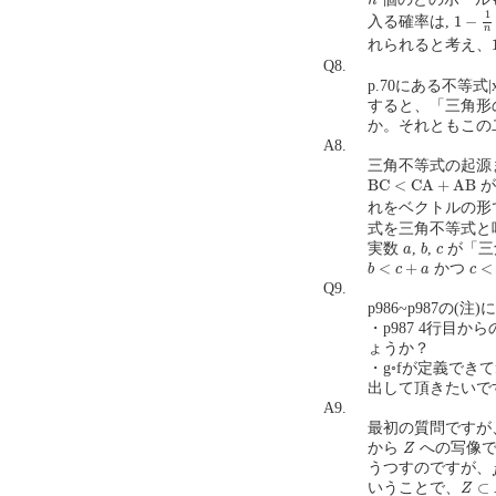
n
1
−
1
n
1
1
−
入る確率は,
n
れられると考え、
Q8.
p.70にある不等式
すると、「三角形
か。それともこの二
A8.
三角不等式の起源
B
C
<
C
A
+
A
B
B
C
<
C
A
+
A
B
が
れをベクトルの形
式を三角不等式と
b
a
c
実数
,
,
が「三
a
b
c
b
<
c
+
a
c
<
a
<
+
<
かつ
b
c
a
c
Q9.
p986~p987の(
・p987 4行目
ょうか？
・g◦fが定義でき
出して頂きたいです。(
A9.
最初の質問ですが
Z
から
への写像で
Z
うつすのですが、
Z
⊂
X
⊂
いうことで、
Z