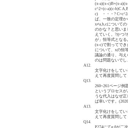
(x-a)(x-c)B+(x-
c^2=(c-a)(c-b)C
c) ・・・? C=c
ば、一致の定理か
x≠a,b,cにつ
のかな？と思いま
えていく。?かつ?
が」恒等式となるよう
(x-c)で割ってできたx^
について、xの恒等
議論の通り、与えら
のは問題ないでしょうか
A12.
文字化けをしてい
えて再度質問して
Q13.
260~261ペー
というプロセスが
うな代入はなぜ正
ば幸いです。(2020.4
A13.
文字化けをしてい
えて再度質問して
Q14.
P274にてα,βが