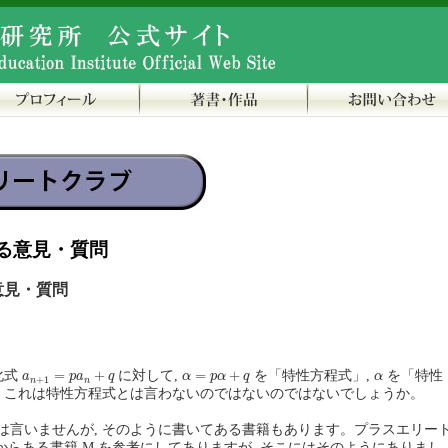
る意見・質問
意見・質問
a
n
+
1
=
p
a
n
+
q
α
=
p
α
+
q
α
=
+
=
+
漸化式
に対して,
を「特性方程式」,
を「特性
a
p
a
q
α
p
α
q
α
+
1
n
n
, これは特性方程式とは言わないのではないのではないでしょうか。
は言いませんが, そのように書いてある書籍もあります。プラスエリー
も前からある書籍 M を参考にしてありますが, そこにはそのようにありまし