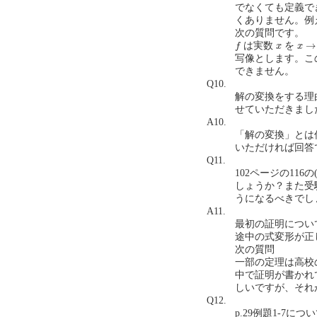
でなくても定義で
くありません。例
次の質問です。
f
x
→
2
x
→
は実数
を
f
x
x
写像とします。こ
できません。
Q10.
解の変換をする理
せていただきました。(
A10.
「解の変換」とは
いただければ回答
Q11.
102ページの116
しょうか？また受
うになるべきでしょうか
A11.
最初の証明につい
途中の式変形が正
次の質問
一部の定理は高校
中で証明が書かれ
しいですが、それ
Q12.
p.29例題1-7につい