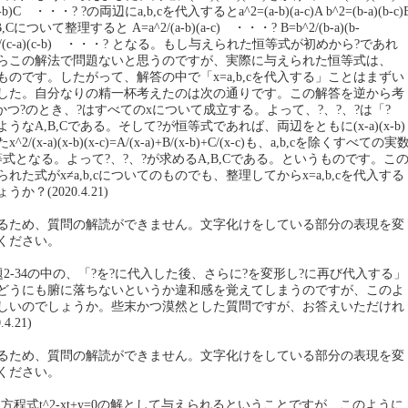
a)(x-b)C ・・・? ?の両辺にa,b,cを代入するとa^2=(a-b)(a-c)A b^2=(b-a)(b-c)
 A,B,Cについて整理すると A=a^2/(a-b)(a-c) ・・・? B=b^2/(b-a)(b-
^2/(c-a)(c-b) ・・・? となる。もし与えられた恒等式が初めから?であれ
らこの解法で問題ないと思うのですが、実際に与えられた恒等式は、
いてのものです。したがって、解答の中で「x=a,b,cを代入する」ことはまずい
した。自分なりの精一杯考えたのは次の通りです。この解答を逆から考
かつ?のとき、?はすべてのxについて成立する。よって、?、?、?は「?
なA,B,Cである。そして?が恒等式であれば、両辺をともに(x-a)(x-b)
2/(x-a)(x-b)(x-c)=A/(x-a)+B/(x-b)+C/(x-c)も、a,b,cを除くすべての実
式となる。よって?、?、?が求めるA,B,Cである。というものです。こ
れた式がx≠a,b,cについてのものでも、整理してからx=a,b,cを代入する
？(2020.4.21)
るため、質問の解読ができません。文字化けをしている部分の表現を変
ください。
ジ例題2-34の中の、「?を?に代入した後、さらに?を変形し?に再び代入する」
どうにも腑に落ちないというか違和感を覚えてしまうのですが、このよ
しいのでしょうか。些末かつ漠然とした質問ですが、お答えいただけれ
.21)
るため、質問の解読ができません。文字化けをしている部分の表現を変
ください。
二次方程式t^2-xt+y=0の解として与えられるということですが、このように