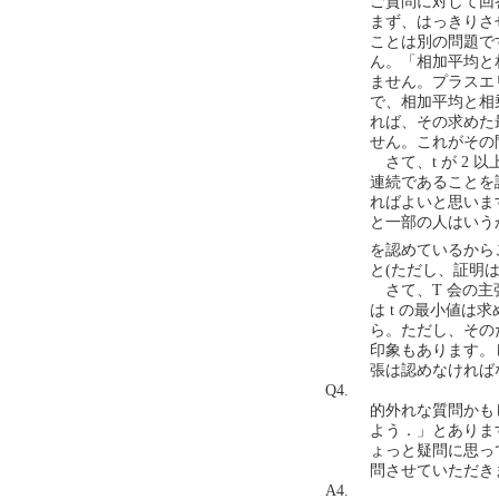
ご質問に対して回
まず、はっきりさ
ことは別の問題で
ん。「相加平均と相
ません。プラスエリー
で、相加平均と相
れば、その求めた
せん。これがその
さて、t が 2
連続であることを
ればよいと思いま
と一部の人はいう
を認めているから
と(ただし、証明
さて、T 会の主
は t の最小値
ら。ただし、その
印象もあります。
張は認めなければ
Q4.
的外れな質問かもし
よう．」とありま
ょっと疑問に思っ
問させていただきました
A4.