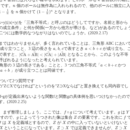
k
k
n
です。
個のボールは無作為に入れられるので、他のボールに独立に
n
1
−
1
n
(
1
−
1
n
)
n
1
1
n
1
−
(
1
−
)
n
を
個かけて
となります。
n
n
n
|x+y|≦|x|+|y|を「三角不等式」と呼ぶのはどうしてですか。名前と形から
の成立条件」と何か関係(一方から他方が導ける、など)があるのでしょ
つには数学的なつながりはないのでしょうか。(2020.2.17)
まではわかりませんが、多く言われていることは、三角形 ABC におい
b
a
<
b
+
c
a
c
<
+
成り立つこと、3 辺の長さを
,
,
で表すとき
が成り立ち、
a
b
c
a
b
c
|
C
A
→
+
A
B
→
|
<
|
C
A
→
|
+
|
A
B
→
|
→
→
→
→
|
C
A
+
A
B
|
<
|
C
A
|
+
|
A
B
|
で表すと、
となることから、このような不等
呼ばれるようになったと考えられています。
a
<
b
+
c
<
+
角形の 3 辺の長さである」ことと、3 つの三角不等式「
かつ
a
b
c
+
b
+
」が成り立つことは同値です。
a
b
注)について2つ質問です
からの“Z⊂Xでなければ”というのを“Z⊃Xならば”と置き換えても同内容でし
てf◦gが定義出来ないような関数fと関数gの具体例を思いつけなかったので
2020.2.25)
f
∘
g
Y
g
∘
、まず整理しましょう。ここでは、
について考えています。
は
f
g
g
Y
Z
f
g
すので、
によってうつされた像は集合
の要素です。これを次に
g
Z
f
f
X
Z
X
は
を定義域とするので、
が
の中に入っていないといけないと
f
X
Z
X
Z
⊃
X
Z
⊃
X
⊃
⊃
ということになっています。
では定義できませんが、
X
Z
X
Z
X