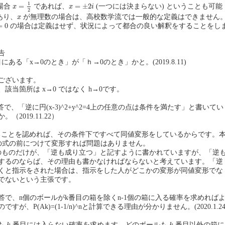
x
=
1
2
x
=
±
2
i
1
=
=
±
2
場合
であれば、
(一つには決まらない) ということも可能
x
x
i
2
x
あり、
が無理数の場合は、高校数学流では一般的な定義はできません
x
0
=
0
の場合は定義はせず、状況によって都合の良い解釈をすることをし
告
目にある「x→0のとき」が「ｈ→0のとき」かと。(2019.8.11)
ございます。
該当箇所は x→0 ではなく h→0です。
の解答で、「逆に円(x-3)^2+y^2=4上の任意の点は条件を満たす」と書いてい
2019.11.22）
0 であることを認めれば、その条件下ですべて同値変形をしているからです。
ての式の前につけて変形すれば問題はありません。
のものだけが、「逆も成り立つ」と記すように書かれていますが、「逆
するのならば、その理由も書かなければならないと考えています。「逆
くと指示をされた場合は、指示をした人がどこかの変形が同値変形でな
でないという主張です。
解答で、n個のボールがk番目の箱を除くn-1個の箱に入る確率を求めれば
が、P(Ak)=(1-1/n)^nと計算できる理由が分かりません。(2020.1.24
k
k
も
番目には入らない確率を求めます。どのボールも
番目以外の箱に