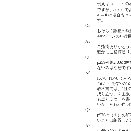
a
=
−
4
=
−
4
例えば
の
a
a
<
0
<
0
ですが、
で
a
a
=
0
x
=
=
0
の場合も
a
x
す。
Q5.
おそらく誤植の報
448ページの13行
A5.
ご指摘ありがとう
確かにご指摘通り、
Q6.
p259例題2-33
ないのはなぜですか。（
A6.
PA>0, PB>
当は ⇔ をすべ
教科書では、1社
成り立つ」を主張
も成り立つ」を書
いか、それが自明
Q7.
p920の（１）の
いことは納得したのです
A7.
n
個のどのボール