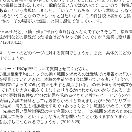
かの書籍にはある, しかし一般的な言い方ではないので, ここでは「特性
ある
」という表現にしました。「いうこともある」という意味は, 少な
いるということなので正しいかとは思います。この件は校正者からも指
, 他の「その場限りの造語」と同じ感覚で使っています。
＝ax+bだと、x軸、y軸に平行な直線はなんなんですか？そして、接線
線が円などの接線だった場合はどうやって解くのですか？最初に断り書
19.4.23)
スエリートのどのページに対する質問でしょうか。また、具体的にどの
りでしょうか。
リートIIBのp155について質問させてください。
tとおいて相加相乗平均によってtの動く範囲を求めるのは受験では定番かと思い
を授業していたときに、本校の生徒で某T会に通っている者が「T会で、
加相乗によってtの動く範囲を出すと減点される。tの最小値が等号成立
っても2より大きい数をくまなくとりうるかはわからないからである。よ
をかけて実数解条件などでtの範囲を求めるべきだと教わった」というので
議論は入試の解答としては必要なかろうと答えましたが不安になりプラ
た結果、清先生も相加相乗平均で（あっさりと？）範囲を求めていて安
。先生の長い受験指導暦の中で今回のような、「tの範囲を求めるために
は減点である」というような考え方を聞いたことがありますか？また、
持ちになられるでしょうか。(2019.5.29)