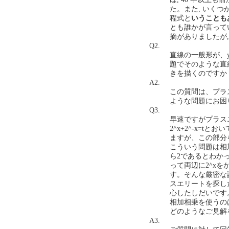
た。また, いくつ
程式と
いうことも
とも誰かが言って
摘がありましたが
Q2.
直線の一般形が、y
題でそのような直
きを描くのですか？(20
A2.
この質問は、プラ
ような問題にお困
Q3.
早速ですがプラスエ
2^x+2^-x=
ますが、この部分
こういう問題は相
ら2であるとわか
って両辺に2^x
す。そんな厳密な
スエリートを探し
心したしだいです
相加相乗を使うの
どのようなご見解をお
A3.