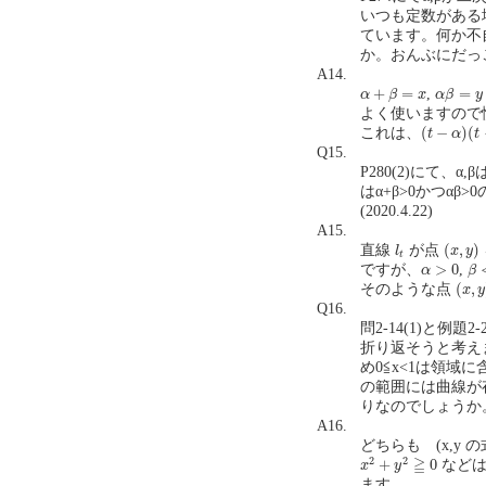
いつも定数がある
ています。何か不
か。おんぶにだっこ
A14.
α
+
β
=
x
α
β
=
y
+
=
=
,
α
β
x
α
β
y
よく使いますので
(
t
−
α
)
(
t
−
β
)
(
−
)
(
これは、
t
α
t
Q15.
P280(2)にて、
はα+β>0かつα
(2020.4.22)
A15.
(
x
,
y
)
l
t
(
,
)
直線
が点
l
x
y
t
β
<
α
>
0
>
0
ですが、
,
α
β
(
x
,
y
)
(
,
そのような点
x
y
Q16.
問2-14(1)と例題
折り返そうと考えま
め0≦x<1は領域に
の範囲には曲線が
りなのでしょうか。(20
A16.
どちらも (x,y
x
2
+
y
2
≧
0
2
2
≧
+
0
などは
x
y
ます。