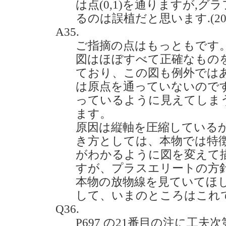
は点(0,1)を通りますが,
るのは誤植だと思います.(2021.
A35.
ご指摘の点はもっともです
図はほぼすべて正確なもの
ており、この図も例外では
は原点を通っていないので
っているように見えてしま
ます。
原因は縦軸を圧縮している
き方としては、本物では特
がわかるように図を変えて
すが、プラスエリートの方
本物の放物線を見ていてほ
して、いまのところはこれ
Q36.
P697 の21番目の注に工