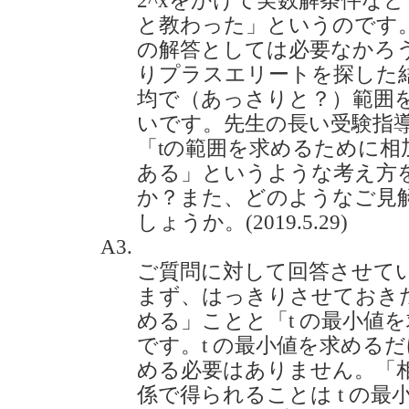
2^xをかけて実数解条件な
と教わった」というのです
の解答としては必要なかろ
りプラスエリートを探した
均で（あっさりと？）範囲
いです。先生の長い受験指
「tの範囲を求めるために相
ある」というような考え方
か？また、どのようなご見
しょうか。(2019.5.29)
A3.
ご質問に対して回答させて
まず、はっきりさせておきた
める」ことと「t の最小値
です。t の最小値を求めるだ
める必要はありません。「
係で得られることは t の最