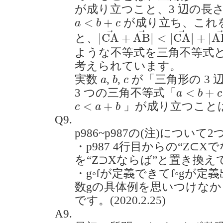
が成り立つこと、3 辺の長
a
<
b
+
c
<
+
が成り立ち、これ
a
b
c
|
C
A
→
+
A
B
→
|
<
|
C
A
→
|
+
|
→
→
→
|
C
A
+
A
B
|
<
|
C
A
|
+
|
A
と、
ような不等式を三角不等式
考えられています。
b
a
c
実数
,
,
が「三角形の 3
a
b
c
a
<
b
+
c
<
+
3 つの三角不等式「
a
b
c
c
<
a
+
b
<
+
」が成り立つこと
c
a
b
Q9.
p986~p987の(注)について
・p987 4行目からの“Z⊂
を“Z⊃Xならば”と置き換
・g◦fが定義できてf◦gが
数gの具体例を思いつけな
です。(2020.2.25)
A9.