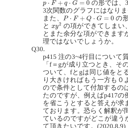
⋅
+
⋅
=
0
の形では、
p
F
q
G
3次関数のグラフにはなり
P
⋅
F
+
Q
⋅
G
=
0
⋅
+
⋅
=
0
また、
の
P
F
Q
G
x
y
2
2
と
の項ができてしまい
x
y
とまた余分な項ができます
理ではないでしょうか。
Q30.
p415 注の3~4行目につい
「f＝gが成り立つとき、そ
ついて、fとgは同じ値をと
り大きければもう一方も０
ので条件として付加するの
たのですが、例えばp417の例
を省こうとすると答えが求
ております。恐らく解釈が
ているのですがどこが違う
て頂きたいです。(2020.8.9)