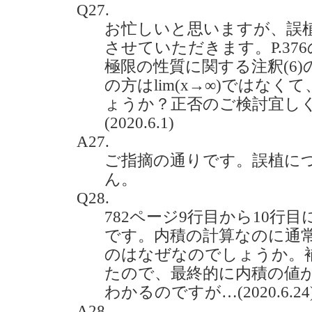
Q27.
お忙しいと思いますが、誤
させていただきます。P.37
極限の性質に関する注釈(6)
の方はlim(x→∞)ではなくて
ょうか？正否のご検討宜し
(2020.6.1)
A27.
ご指摘の通りです。誤植に
ん。
Q28.
782ページ9行目から10行
です。内積の計算なのに通
のはなぜなのでしょうか。
たので、最終的に内積の値がa1
わかるのですが…(2020.6.24
A28.