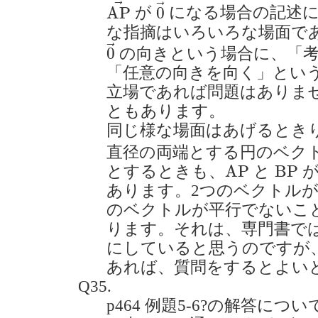
A
P
→
0
→
→
→
A
P
0
が
になる場合の記述
な指摘はいろいろな場面で
0
→
→
0
の向きという場合に、「
「任意の向きを向く」とい
立場であれば問題はありま
ともあります。
同じ様な場面はあげるとき
直径の両端とする円のベク
A
P
B
P
A
P
B
P
とするときも、
と
が
あります。2つのベクトルが
のベクトルが平行でないこ
ります。それは、専門書で
にしていると思うのですが
あれば、質問をするとよい
Q35.
p464 例題5-6?の解答に