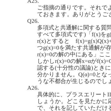
A25.
ご指摘の通りです。それで
ておきます。ありがとうご
Q26.
多項式と共通解に関する質問
すべて多項式です)「f(x)を
r(x)とすると f(x)=g(x)Q(x
つg(x)=0を満たす共通解
r(x)=0の解の中にある」
しかしr(x)=0の解x=αがf
認する(十分性の議論)ときにQ
分かりません。Q(α)=0と
うな不都合が生じるのでしょうか。
A26.
具体的に、プラスエリートI
しょうか。どこを見たかに
で、それを記していただけ