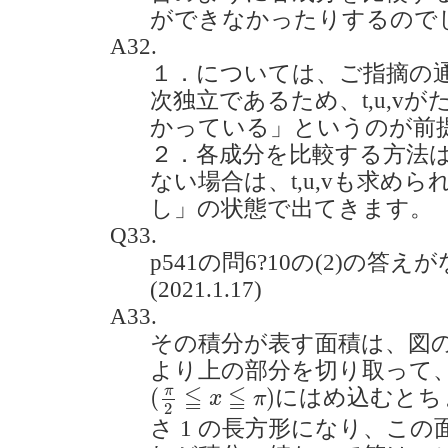
ができなかったりするのでしょう
A32.
１．については、ご指摘の
次独立であるため、t,u,v
かっている」というのが前
２．各成分を比較する方法
ない場合は、t,u,vも求め
し」の状態で出てきます。
Q33.
p541の問6?10の(2)の答
(2021.1.17)
A33.
その積分が表す面積は、図
より上の部分を切り取って
(
π
2
≦
x
≦
π
)
≦
≦
π
(
)
にはめ込むとち
x
π
2
さ 1 の長方形になり、この