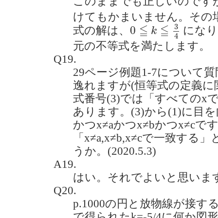
このままでも正しいのです
けてもかまいません。その
0
≦
k
≦
3
4
3
≦
≦
0
式の解は、
になり
k
4
元の不等式を満たします。
Q19.
29ページ例題1-7について
逸れますが(恒等式の定義に
式番号(3)では「すべての
あります。(3)から(1)に目を向
かつx≠aかつx≠bかつx≠c
「x≠a,x≠b,x≠cで一致
うか。(2020.5.3)
A19.
はい。それでよいと思いま
Q20.
p.1000の円と放物線が接
で得られたk=-5/4に何か