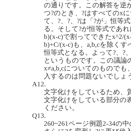
の通りです。この解答を逆か
つ?のとき、?はすべてのx
て、?、?、?は「?が」恒等式
る。そして?が恒等式であれば、
b)(x-c)で割ってできたx^2/(x-a)(x
b)+C/(x-c)も、a,b,c
恒等式となる。よって?、?、
というものです。この議論
x≠a,b,cについてのものでも
入するのは問題ないでしょうか？(
A12.
文字化けをしているため、
文字化けをしている部分の
ください。
Q13.
260~261ページ例題2-34