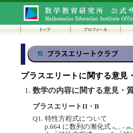
プラスエリートに関する意見
数学の内容に関する意見・
プラスエリートII・B
Q1. 特性方程式について
p.664 に数列の漸化式
a
n
+
1
=
p
a
n
+
=
a
p
a
+
1
n
n