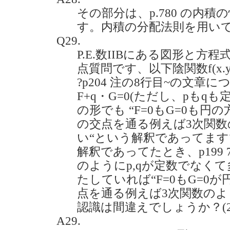
その部分は、p.780 の内積の性
す。内積の分配法則を用い
Q29.
P.E.数IIBにある図形と
点質問です、以下陰関数f(x.y
?p204 注の8行目~の文章
F+q・G=0(ただし、pもqも定数
の形でも “F=0もG=0も円
の交点を通る例えば3次関
い“という解釈であってます
解釈であってたとき、p199 7
のようにp,qが定数でなくて
たしていれば“F=0もG=0
点を通る例えば3次関数のよ
認識は間違えでしょうか？(2020
A29.
p
⋅
F
+
q
⋅
G
=
0