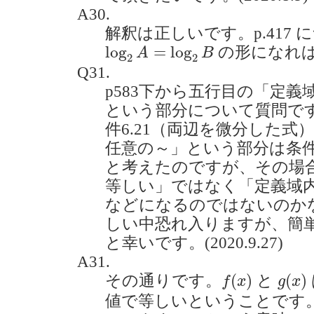
A30.
解釈は正しいです。p.417
log
2
A
=
log
2
B
log
=
log
の形になれ
A
B
2
2
Q31.
p583下から五行目の「定
という部分について質問です
件6.21（両辺を微分した
任意の～」という部分は条件
と考えたのですが、その場
等しい」ではなく「定義域
などになるのではないのか
しい中恐れ入りますが、簡
と幸いです。(2020.9.27)
A31.
f
(
x
)
g
(
x
)
(
)
(
)
その通りです。
と
f
x
g
x
値で等しいということです