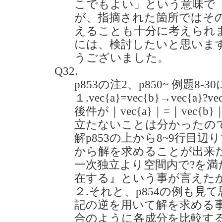
こでもよい」という意味で
が、指摘された箇所ではそ
えることも十分に考えられ
には、検討したいと思いま
うございました。
Q32.
p853の注2、p850~ 例題8
１.vec{a}=vec{b}→vec{a}?v
後件が｜vec{a}｜=｜vec
立たないことは分かったのですが
解p853の上から8~9行目
から解を求めることが出来
一次独立より空間内で?を満た
在する』という事が言えた
２.それと、p854の例も見
記の逆を用いて解を求める
合のように各成分を比較す