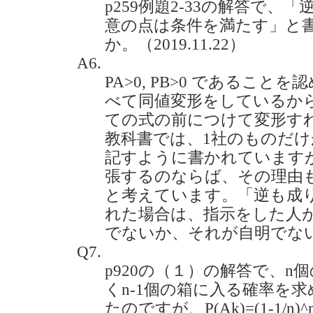
p259例題2-33の解答で、「逆に
意の点は条件を満たす」と
か。（2019.11.22）
A6.
PA>0, PB>0 であるこ
べて同値変形をしているから
ての式の前につけて変形す
教科書では、1社のものだ
記すように書かれています
張するのならば、その理由
と考えています。「逆も成
れた場合は、指示をした人
でないか、それが自明でな
Q7.
p920の（１）の解答で、n
くn-1個の箱に入る確率を
たのですが、P(Ak)=(1-1