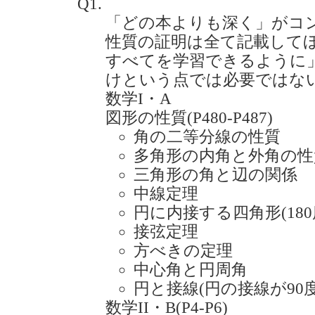
Q1.
「どの本よりも深く」がコ
性質の証明は全て記載して
すべてを学習できるように
けという点では必要ではな
数学I・A
図形の性質(P480-P487)
角の二等分線の性質
多角形の内角と外角の性
三角形の角と辺の関係
中線定理
円に内接する四角形(18
接弦定理
方べきの定理
中心角と円周角
円と接線(円の接線が90
数学II・B(P4-P6)