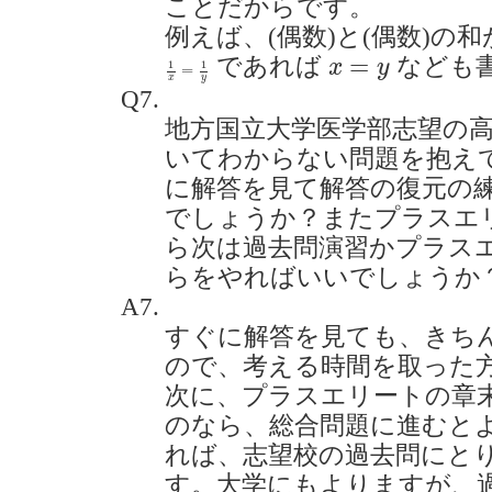
ことだからです。
例えば、(偶数)と(偶数)の
x
=
y
=
1
x
=
1
y
であれば
なども
x
y
1
1
=
x
y
Q7.
地方国立大学医学部志望の高
いてわからない問題を抱え
に解答を見て解答の復元の
でしょうか？またプラスエ
ら次は過去問演習かプラス
らをやればいいでしょうか？(20
A7.
すぐに解答を見ても、きち
ので、考える時間を取った
次に、プラスエリートの章
のなら、総合問題に進むと
れば、志望校の過去問にと
す。大学にもよりますが、