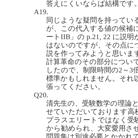
答えにくいならば結構です。(202
A19.
同じような疑問を持ってい
が、この代入する値の候補
ートIIB」の p.21, 22
はないのですが、その点に
説を作ってみようと思いま
計算革命のその部分につい
したので、制限時間の2～3
標準かもしれません。それ
張ってください。
Q20.
清先生の、受験数学の理論
せていただいております高
プラスエリートではなく受
から勧められ、大変愛用さ
問題集は別途必要とかかれ