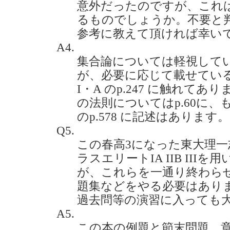
意外だったのですが、これ
るものでしょうか。不要と
参考に教えて頂ければ幸いです。(
A4.
集合論については軽視して
が、必要に応じて載せてい
I・A のp.247 に触れて
の法則についてはp.60に
のp.578 に記述はあります。
Q5.
この春高3になった東大理
ラスエリートIA IIB II
が、これらを一通り終わら
題集などをやる必要はあり
過去問等の演習に入っても大丈夫で
A5.
この本の例題と節末問題、