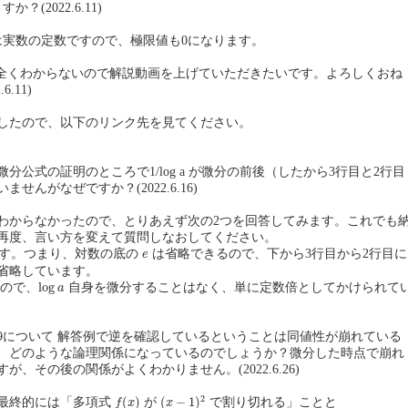
？(2022.6.11)
は実数の定数ですので、極限値も0になります。
5が全くわからないので解説動画を上げていただきたいです。よろしくおね
.11)
したので、以下のリンク先を見てください。
の微分公式の証明のところで1/log a が微分の前後（したから3行目と2行目
せんがなぜですか？(2022.6.16)
わからなかったので、とりあえず次の2つを回答してみます。これでも
再度、言い方を変えて質問しなおしてください。
e
す。つまり、対数の底の
は省略できるので、下から3行目から2行目に
e
省略しています。
log
a
log
ので、
自身を微分することはなく、単に定数倍としてかけられて
a
509について 解答例で逆を確認しているということは同値性が崩れている
、どのような論理関係になっているのでしょうか？微分した時点で崩れ
が、その後の関係がよくわかりません。(2022.6.26)
(
x
−
1
)
2
f
(
x
)
2
(
)
(
−
1
)
最終的には「多項式
が
で割り切れる」ことと
f
x
x