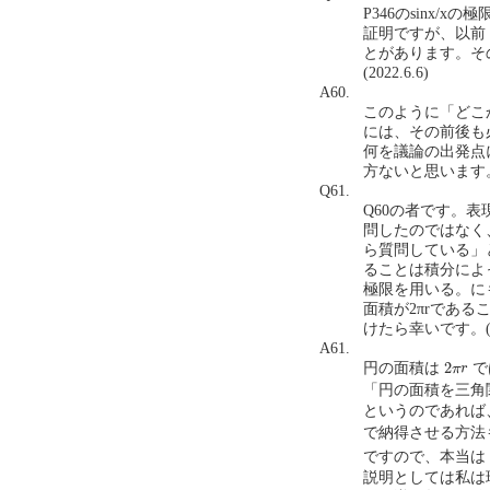
P346のsinx
証明ですが、以前
とがあります。そ
(2022.6.6)
A60.
このように「どこ
には、その前後も
何を議論の出発点
方ないと思います
Q61.
Q60の者です。
問したのではなく
ら質問している」
ることは積分によっ
極限を用いる。にも
面積が2πrであ
けたら幸いです。(202
A61.
2
π
r
2
円の面積は
で
π
r
「円の面積を三角
というのであれば
で納得させる方法
ですので、本当は
説明としては私は