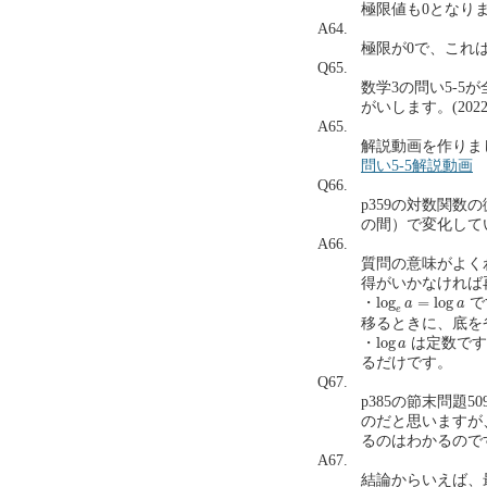
極限値も0となりますか
A64.
極限が0で、これ
Q65.
数学3の問い5-
がいします。(2022.6
A65.
解説動画を作りま
問い5-5解説動画
Q66.
p359の対数関数
の間）で変化していま
A66.
質問の意味がよく
得がいかなければ
log
e
a
=
log
a
log
=
log
・
で
a
a
e
移るときに、底を
log
a
log
・
は定数です
a
るだけです。
Q67.
p385の節末問題
のだと思いますが
るのはわかるのです
A67.
結論からいえば、