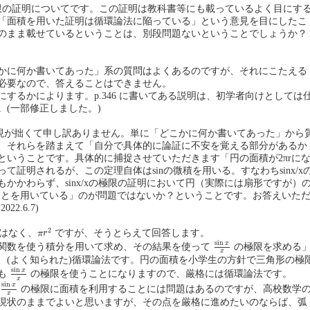
/xの極限の証明についてです。この証明は教科書等にも載っているよく目にす
「面積を用いた証明は循環論法に陥っている」という意見を目にしたこ
のまま載せているということは、別段問題ないということでしょうか？
かに何か書いてあった」系の質問はよくあるのですが、それにこたえる
必要なので、答えることはできません。
にするかによります。p.346 に書いてある説明は、初学者向けとしては
。(一部修正しました。)
表現が拙くて申し訳ありません。単に「どこかに何か書いてあった」から
、それらを踏まえて「自分で具体的に論証に不安を覚える部分があるか
ということです。具体的に捕捉させていただきます「円の面積が2πrに
て証明されるが、この定理自体はsinの微積を用いる。すなわちsinx/x
かかわらず、sinx/xの極限の証明において円（実際には扇形ですが）
ることを用いている」のが問題ではないか？ということです。お答えいた
2.6.7)
π
r
2
2
はなく、
ですが、そうとらえて回答します。
π
r
sin
x
x
sin
x
関数を使う積分を用いて求め、その結果を使って
の極限を求める
x
、(よく知られた)循環論法です。円の面積を小学生の方針で三角形の極
sin
x
x
sin
x
も
の極限を使うことになりますので、厳格には循環論法です。
x
sin
x
x
sin
x
の極限に面積を利用することには問題はあるのですが、高校数学
x
現状のままでよいと思いますが、その点を厳格に進めたいのならば、弧