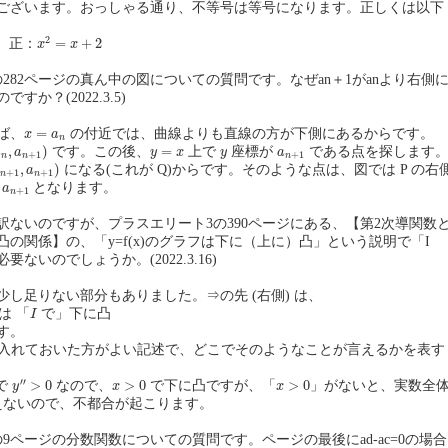
ございます。おっしゃる通り、不等号は等号になります。正しくは以下
x
2
=
x
+
2
2
=
+
2
 正：
x
x
282ページの真ん中の図についての質問です。なぜan＋1がanより右側
か？(2022.3.5)
x
=
a
n
=
ば、
の付近では、曲線よりも直線の方が下側にあるからです。
x
a
n
n
,
a
n
+
1
)
y
=
x
y
a
n
+
1
,
)
=
です。この後、
上で
座標が
である点を探します
a
a
y
x
y
a
+
1
+
1
n
n
n
n
+
1
,
a
n
+
1
)
,
)
になる(これが Q)からです。そのような点は、図では P の右
a
+
1
+
1
n
n
n
+
1
となります。
a
+
1
n
訳ないのですが、プラスエリート3の390ページにある、【第2次導関数
の関係】の、「y=f(x)のグラフは下に（上に）凸」という説明で「I
ないのでしょうか。(2022.3.16)
し足りない部分もありました。⇒の先 (右側) は、
I
は 「
で」下に凸
I
す。
入れておいた方がよい記述で、どこでそのようなことが言えるかを表す
y
″
>
0
x
>
0
x
>
0
′′
>
0
>
0
>
0
で
なので、
で下に凸ですが、「
」がないと、実数全
y
x
x
ないので、不都合が起こります。
9ページの分数関数についての質問です。ページの最後にad-ac=0の場合