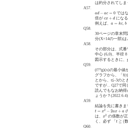
は約分されてしまう
A57.
a
d
−
a
c
=
0
−
=
0
では
a
d
a
c
c
x
+
d
+
倍が
になる
c
x
d
a
=
k
c
b
=
例えば、
,
a
k
c
b
Q58.
30ページの章末
分(X=14の一部)は
A58.
その部分は、式番号
中心 (6,0)、
図示するときに、
Q59.
(f??g)(x)の
グラフから、「f(t
とから、t≦-3のときは
ですが... Q2
読んでもなお納得
ょうか？(2022.6.4)
A59.
結論を先に書きま
t
=
x
2
−
2
a
x
+
a
2
=
−
2
+
t
x
a
x
a
x
2
2
は、
の係数が正
x
t
≧
(
数
≧
(
く、必ず 「
t
Q60.