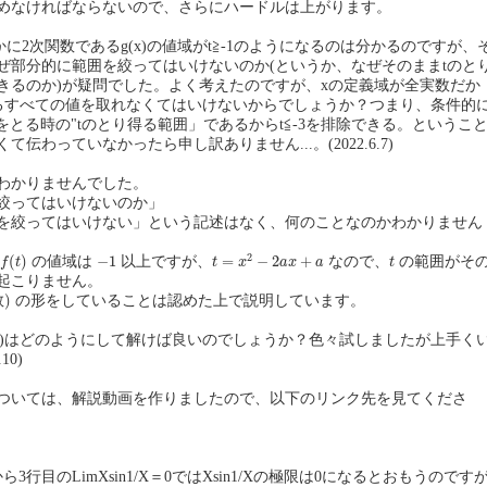
めなければならないので、さらにハードルは上がります。
かに2次関数であるg(x)の値域がt≧-1のようになるのは分かるのですが、
ぜ部分的に範囲を絞ってはいけないのか(というか、なぜそのままtのと
きるのか)が疑問でした。よく考えたのですが、xの定義域が全実数だか
とり得るすべての値を取れなくてはいけないからでしょうか？つまり、条件的
をとる時の"tのとり得る範囲」であるからt≦-3を排除できる。というこ
伝わっていなかったら申し訳ありません...。(2022.6.7)
わかりませんでした。
絞ってはいけないのか」
を絞ってはいけない」という記述はなく、何のことなのかわかりません
t
=
x
2
−
2
a
x
+
a
f
(
t
)
−
1
t
2
(
)
−
1
=
−
2
+
の値域は
以上ですが、
なので、
の範囲がそ
f
t
t
x
a
x
a
t
起こりません。
数
)
の形をしていることは認めた上で説明しています。
7、(2)はどのようにして解けば良いのでしょうか？色々試しましたが上手く
10)
ついては、解説動画を作りましたので、以下のリンク先を見てくださ
ら3行目のLimXsin1/X＝0ではXsin1/Xの極限は0になるとおもうのです