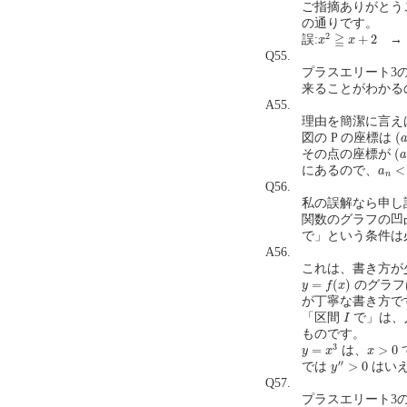
ご指摘ありがとう
の通りです。
x
2
≧
x
+
2
2
≧
+
2
誤:
→
x
x
Q55.
プラスエリート3の
来ることがわかるのです
A55.
理由を簡潔に言え
(
a
(
図の P の座標は
(
a
(
その点の座標が
a
a
n
<
a
<
にあるので、
a
n
Q56.
私の誤解なら申し
関数のグラフの凹凸
で」という条件は必要
A56.
これは、書き方が少
y
=
f
(
x
)
=
(
)
のグラフ
y
f
x
が丁寧な書き方で
I
「区間
で」は、
I
ものです。
y
=
x
3
x
>
0
3
=
>
0
は、
y
x
x
y
″
>
0
′′
>
0
では
はいえ
y
Q57.
プラスエリート3の