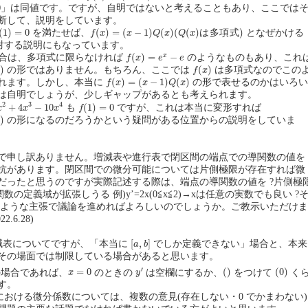
0
」は同値です。ですが、自明ではないと考えることもあり、ここでは
断して、説明をしています。
f
(
x
)
=
(
x
−
1
)
Q
(
x
)
(
Q
(
x
)
は
多
項
式
)
1
)
=
0
(
1
)
=
0
(
)
=
(
−
1
)
(
)
(
(
)
は
多
項
式
)
を満たせば、
となぜかける
f
x
x
Q
x
Q
x
に対する説明にもなっています。
f
(
x
)
=
e
x
−
e
(
)
=
−
x
合は、多項式に限らなければ
のようなものもあり、これ
f
x
e
e
f
(
x
)
)
(
)
の形ではありません。もちろん、ここでは
は多項式なのでこの
x
f
x
f
(
x
)
=
(
x
−
1
)
Q
(
x
)
(
)
=
(
−
1
)
(
)
れます。しかし、本当に
の形で表せるのかはいろ
f
x
x
Q
x
は自明でしょうが、少しギャップがあるとも考えられます。
3
−
10
x
4
f
(
1
)
=
0
2
3
4
+
4
−
10
(
1
)
=
0
も
ですが、これは本当に変形すれば
x
x
x
f
)
の形になるのだろうかという疑問がある位置からの説明をしていま
x
で申し訳ありません。増減表や進行表で閉区間の端点での導関数の値を
抗があります。閉区間での微分可能については片側極限が存在すれば微
だったと思うのですが実際記述する際は、端点の導関数の値を ?片側極
数の定義域が拡張しうる 例)y’=2x(0≦x≦2)→xは任意の実数でも良い ?
のような主張で議論を進めればよろしいのでしょうか。ご教示いただけま
.6.28)
[
a
,
b
]
[
,
]
減表についてですが、「本当に
でしか定義できない」場合と、本来
a
b
その場面では制限している場合があると思います。
y
′
(
)
(
0
)
x
=
0
′
=
0
(
)
(
0
)
場合であれば、
のときの
は空欄にするか、
をつけて
く
x
y
す。
における微分係数については、複数の意見(存在しない・0 でかまわない)