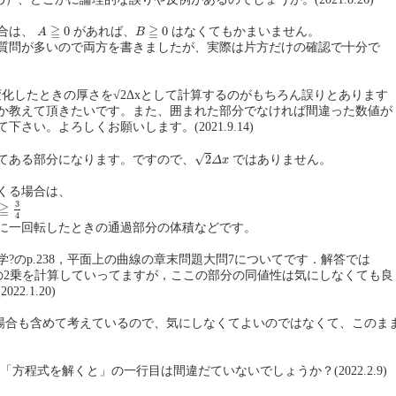
A
≧
0
B
≧
0
≧
≧
0
0
合は、
があれば、
はなくてもかまいません。
A
B
質問が多いので両方を書きましたが、実際は片方だけの確認で十分で
だけ変化したときの厚さを√2Δxとして計算するのがもちろん誤りとあります
か教えて頂きたいです。また、囲まれた部分でなければ間違った数値が
さい。よろしくお願いします。(2021.9.14)
2
Δ
x
√
2
てある部分になります。ですので、
ではありません。
Δ
x
くる場合は、
4
3
≧
4
に一回転したときの通過部分の体積などです。
?のp.238，平面上の曲線の章末問題大問7についてです．解答では
)の両辺の2乗を計算していってますが，ここの部分の同値性は気にしなくても良
2.1.20)
 の場合も含めて考えているので、気にしなくてよいのではなくて、このま
る「方程式を解くと」の一行目は間違だていないでしょうか？(2022.2.9)