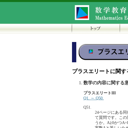
プラスエリートに関す
数学の内容に関する
プラスエリートIII
Q1. ～ Q50.
Q51.
24ページにある同
て質問です。この同
うか。A≧0かつA
実数Aと等しいため