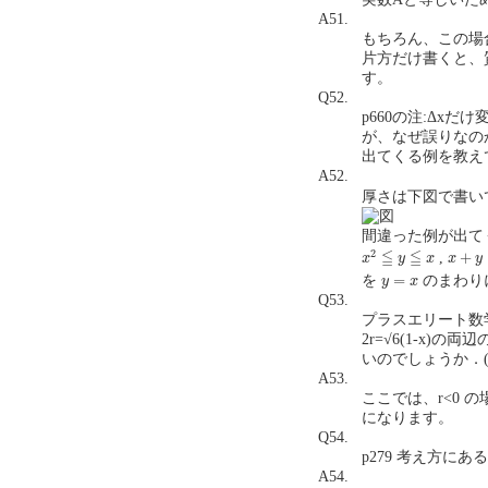
A51.
もちろん、この場
片方だけ書くと、
す。
Q52.
p660の注:Δx
が、なぜ誤りなの
出てくる例を教えて下
A52.
厚さは下図で書い
間違った例が出て
x
+
y
≧
3
x
2
≦
y
≦
x
2
≦
≦
+
,
x
y
x
x
y
y
=
x
=
を
のまわり
y
x
Q53.
プラスエリート数学
2r=√6(1-x
いのでしょうか．(202
A53.
ここでは、r<0
になります。
Q54.
p279 考え方にあ
A54.