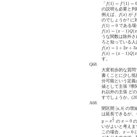
f
(
1
)
=
f
′
(
1
)
=
0
′
(
1
)
=
(
1
)
=
「
f
f
の説明も必要と判
f
(
x
)
f
(
(
)
例えば、
が
f
x
f
のでしょうか? 
f
(
1
)
=
0
(
1
)
=
0
である場
f
f
(
x
)
=
(
x
−
1
)
Q
(
x
)
(
)
=
(
−
1
)
(
f
x
x
Q
うな関数は除外さ
ろと知っている人
f
(
x
)
=
1
+
2
x
+
3
x
2
+
4
x
(
)
=
1
+
2
+
3
f
x
x
f
(
x
)
=
(
x
−
1
)
Q
(
x
)
(
)
=
(
−
1
)
(
f
x
x
Q
す。
Q68.
大変初歩的な質問
書くことに少し抵
分可能という定義
値として主張 ?導関
れ以外の主張 ど
すでしょうか。(2022
A68.
[
a
,
b
]
[
,
]
閉区間
の増
a
b
は延長できるが、
y
=
x
3
2
3
x
=
0
=
=
0
の
の
y
x
x
2
いがよいと考えま
x
=
0
=
0
この場合、
x