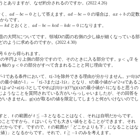
とありますが、なぜ約分されるのですか。(2022.4.26)
a
d
−
b
c
=
0
a
d
−
b
c
=
0
a
x
+
b
−
=
0
−
=
0
+
なく、
として答えます。
の場合は、
の定数
a
d
b
c
a
d
b
c
a
x
b
からです。
=
k
d
a
d
−
b
c
=
k
c
d
−
k
d
c
=
0
=
−
=
−
=
0
とおくと、
になります。
k
d
a
d
b
c
k
c
d
k
d
c
問題の大問3についてです。領域Dの図の右側の少し線が細くなっている部
どのように求めるのですか。(2022.4.30)
 6 から得られます。
y
<
x
<
√
半径 8 の半円より上側の部分ですので、そのときに入る部分です。
を
y
x
y
<
0
y
<
0
軸の
の部分がすべて含まれることと同じ理由です。
y
y
最小値が-1である条件において、t≦-3を除外できる理由が分かりません。y=f(t)
)の最小値が-1」⇔「t≦-3または-1≦t」となり、tの最小値が-a^2+aである
-a^2+a≦t≦-3としてやれば(f(t)=)(f??g)(x)の最小値が-1になると思うの
7で同じようなことを質問されている方がいらっしゃいましたが、その回答を
がいきません。g(x)が取るtの値を限定してしまうと何がいけないのでし
t
≦
−
3
t
≦
−
3
すと、
の範囲が
となることはなく、それは自明だからです。
t
t
t
のことですから、
はいくらでも大きい値をとることができます。それ
t
t
だからです。ですので、
の範囲が「どこかよりも下」になることはな
t
値
)
t
≧
−
1
≧
数
値
)
−
1
」となるからです。それで、
のみを考えます。
t