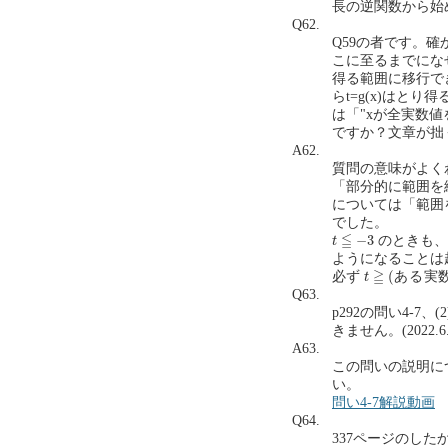
長の逆関数から始
Q62.
Q59の者です。確
こに至るまでにな
得る範囲に移行で
らt=g(x)は
は「"xが全実数値
ですか？文章が拙くて
A62.
質問の意味がよく
「部分的に範囲を
については「範囲
でした。
t
≦
−
3
≦
−
3
のときも、
t
ようになることは
t
≧
(
あ
る
実
数
)
≧
(
あ
る
実
必ず
t
Q63.
p292の問い4-
きません。(2022.6.
A63.
この問いの説明に
い。
問い4-7解説動画
Q64.
337ページのしたか