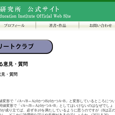
る意見・質問
意見・質問
値変形で「√A=√B⇔A≧0かつB≧0かつA=B」と変形しているところにつ
値変形で「√A=√B⇔A≧0かつA=B」としてはいけないのはなぜでしょ
=Bが成り立てば、必ずＢ≧0を満たしているように思うのですが（Bは正
）、どこかに論理的な誤りや反例があるのでしょうか。(2021.8.26)