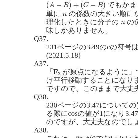
(
A
−
B
)
+
(
C
−
B
)
(
−
)
+
(
−
)
でもかま
A
B
C
B
n
単に
の係数の大きい順に
n
n
理化したときに分子の
の
n
味しかありません。
Q37.
231ページの3.49のcの符
(2021.5.18)
A37.
F
2
F
「
が原点になるように」
2
け平行移動することになり
ですので、このままで大丈
Q38.
230ページの3.47について
る際にcosの値が1になり3.
のですが、大丈夫なのでしょうか。
A38.
2
p