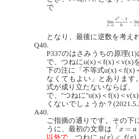
h
x
h
で
lim
h
→
0
e
h
−
1
h
=
l
−
1
h
e
lim
=
li
h
→
0
x
h
となり、最後に逆数を考え
Q40.
P337のはさみうちの原理(1
で、つねにu(x)＜f(x)＜v(
下の注に「不等式u(x)＜f(x)
なくてもよい」とあります。
式が成り立たないならば、「
で、''つねに''u(x)＜f(x)＜
くないでしょうか？(2021.5.2
A40.
ご指摘の通りです。その下に
x
=
a
=
うに、最初の文章は「
x
a
u
(
x
)
<
f
(
x
)
<
v
(
(
)
<
(
)
以外で
、つねに
u
x
f
x