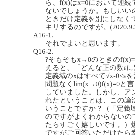
ら、f(x)はx=0において
ないでしょうか。もしいい
ときだけ定義を別にしなく
キリするのですが。(2020.9.
A16-1.
それでよいと思います。
Q16-2.
?そもそもx→0のときのf(x)
えると、「どんな正の数εに対
定義域のxはすべて√x-0<
問題なくlim(x→0)f(x)
していました。しかし、ア
れたということは、この論
いうことですか？（「定義
のですがよくわからないの
たらすごく嬉しいです。）
ですがご回答いただけたら幸いで