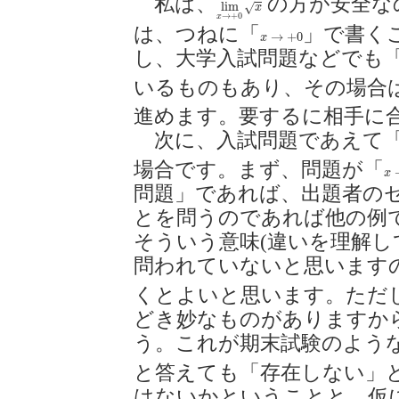
私は、
の方が安全な
lim
x
→
+
0
x
lim
√
x
→
+
0
x
は、つねに「
」で書く
x
→
+
0
→
+
0
x
し、大学入試問題などでも
いるものもあり、その場合
進めます。要するに相手に
次に、入試問題であえて
場合です。まず、問題が「
x
x
問題」であれば、出題者の
とを問うのであれば他の例
そういう意味(違いを理解し
問われていないと思います
くとよいと思います。ただ
どき妙なものがありますか
う。これが期末試験のよう
と答えても「存在しない」
はないかということと、仮