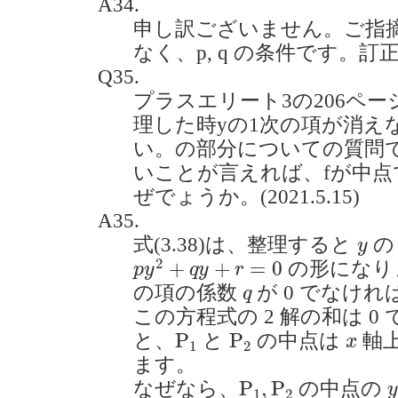
A34.
申し訳ございません。ご指摘の
なく、p, q の条件です。訂
Q35.
プラスエリート3の206ペー
理した時yの1次の項が消え
い。の部分についての質問で
いことが言えれば、fが中
ぜでょうか。(2021.5.15)
A35.
y
式(3.38)は、整理すると
の
y
p
y
2
+
q
y
+
r
=
0
2
+
+
=
0
の形になり
p
y
q
y
r
q
の項の係数
が 0 でなけ
q
この方程式の 2 解の和は 
P
1
P
2
x
P
P
と、
と
の中点は
軸
x
1
2
ます。
P
1
,
P
2
P
,
P
なぜなら、
の中点の
1
2