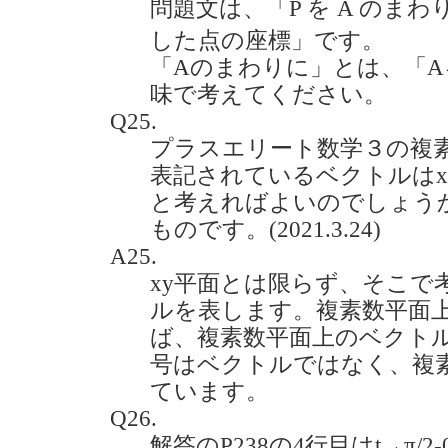
問題文は、「P を A のま
した点の座標」です。
「Aのまわりに」とは、「
味で考えてください。
Q25.
プラスエリート数学３の複
表記されているベクトルはx
と考えればよいのでしょうか
ものです。(2021.3.24)
A25.
xy平面とは限らず、そこで
ルを表します。複素数平面
ば、複素数平面上のベクトルで
号はベクトルではなく、複素
ています。
Q26.
解答のP238の4行目はt→π/2-