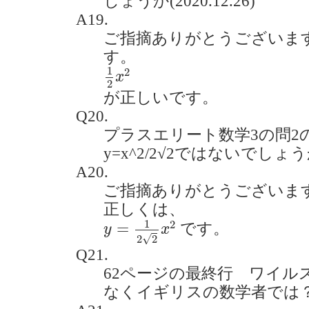
しょうか(2020.12.26)
A19.
ご指摘ありがとうございま
す。
1
2
x
2
1
2
x
2
が正しいです。
Q20.
プラスエリート数学3の問2
y=x^2/2√2ではないでしょうか。
A20.
ご指摘ありがとうございま
正しくは、
y
=
1
2
2
x
2
1
2
=
です。
y
x
√
2
2
Q21.
62ページの最終行 ワイル
なくイギリスの数学者では？(202