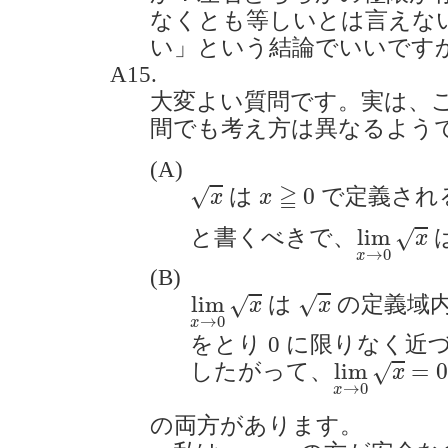
なくとも等しいとは言えな
い」という結論でいいですか？(2
A15.
大変よい質問です。実は、
間でも考え方は異なるよう
(A)
x
x
≧
0
≧
0
√
は
で定義され
x
x
lim
x
→
0
lim
と書くべきで、
√
x
→
0
x
(B)
x
lim
x
→
0
x
lim
√
は
の定義域
√
x
x
→
0
x
をとり 0 に限りなく
lim
x
→
0
x
=
lim
=
0
したがって、
√
x
→
0
x
の両方があります。