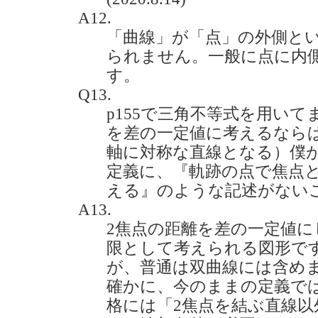
A12.
「曲線」が「点」の外側と
られません。一般に点に内
す。
Q13.
p155で三角不等式を用い
を差の一定値に考えるなら
軸に対称な直線となる）僕
定義に、『軌跡の点で焦点
える』のような記述がないことです
A13.
2焦点の距離を差の一定値
限として考えられる図形です
が、普通は双曲線には含め
確かに、今のままの定義で
格には「2焦点を結ぶ直線