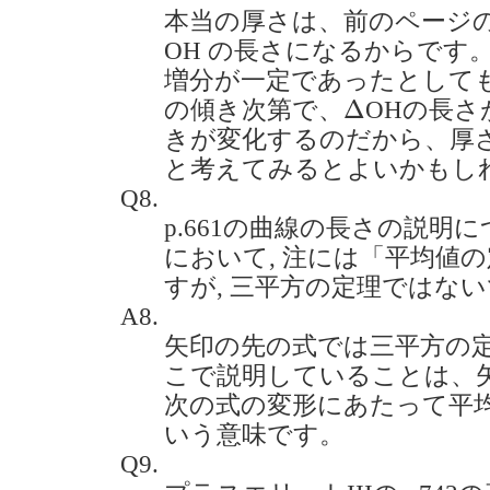
本当の厚さは、前のページのp
OH の長さになるからです
増分が一定であったとして
Δ
Δ
の傾き次第で、
OHの長さ
きが変化するのだから、厚
と考えてみるとよいかもし
Q8.
p.661の曲線の長さの説明
において, 注には「平均値の
すが, 三平方の定理ではないでしょ
A8.
矢印の先の式では三平方の
こで説明していることは、
次の式の変形にあたって平
いう意味です。
Q9.