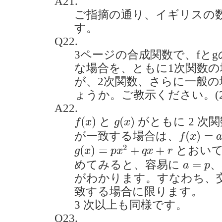
A21.
ご指摘の通り、イギリスの
す。
Q22.
3ページの合成関数で、fと
な場合を、ともに1次関数
が、2次関数、さらに一般
ょうか。ご教示ください。(2021
A22.
f
(
x
)
g
(
x
)
(
)
(
)
と
がともに 2 次
f
x
g
x
f
(
x
)
=
a
x
2
(
)
=
が一致する場合は、
f
x
g
(
x
)
=
p
x
2
+
q
x
+
r
2
(
)
=
+
+
とおい
g
x
p
x
q
x
r
a
=
p
=
めてみると、容易に
、
a
p
がわかります。すなわち、
致する場合に限ります。
3 次以上も同様です。
Q23.