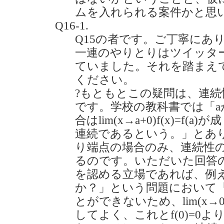
ムを入れられる案件かと思
Q16-1.
Q15の者です。ご丁寧にあ
一連のやりとりはツイッタ
ていました。それを踏まえ
ください。
?もともとこの疑問は、連
です。学校の教科書では「a
合はlim(x→a+0)f(x)=f(a
連続であるという。」とあ
り端点の場合のみ、連続性
るのです。いただいた回答
を認める立場であれば、例えば「
か？」という問題において「
とができないため、lim(x→0)f(x
してよく、これとf(0)=0よりlim