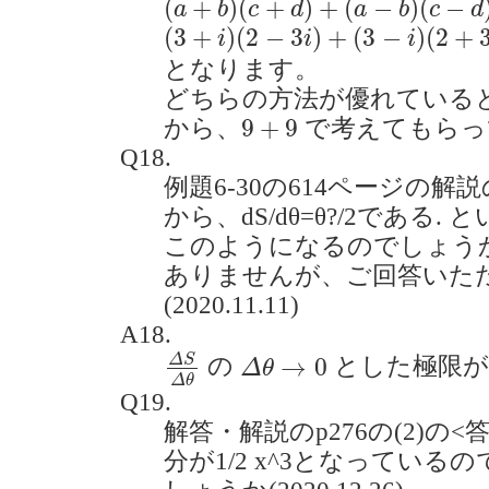
(
+
)
(
+
)
+
(
−
)
(
−
a
b
c
d
a
b
c
d
(
3
+
i
)
(
2
−
3
i
)
+
(
3
−
i
)
(
2
+
3
i
)
=
12
+
6
(
3
+
)
(
2
−
3
)
+
(
3
−
)
(
2
+
i
i
i
となります。
どちらの方法が優れている
9
+
9
9
+
9
から、
で考えてもらっ
Q18.
例題6-30の614ページの解
から、dS/dθ=θ?/2である
このようになるのでしょうか
ありませんが、ご回答いた
(2020.11.11)
A18.
Δ
S
Δ
θ
Δ
θ
→
0
Δ
S
→
0
の
とした極限
Δ
θ
Δ
θ
Q19.
解答・解説のp276の(2)の
分が1/2 x^3となってい