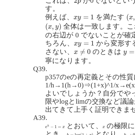
2
これは、
が0でないとい
p
す。
(
x
,
x
y
=
1
=
1
(
例えば、
を満たす
x
y
x
(
x
,
y
)
(
,
)
全体は一致します。こ
x
y
の右辺が 0 でないことが
x
y
=
1
=
1
ちろん、
から変形す
x
y
y
=
1
x
≠
0
≠
0
=
さない、
のときは
x
y
寧になります。
Q39.
p357のeの再定義とその性質
1/h→1(h→0)⇒(1+x)^1/
よいでしょうか？自分でや
限やlogとlimの交換など
出てきて上手く証明できませんでし
A39.
e
h
−
1
=
x
とおいて、
の極限に
x
−
1
=
h
e
x
x
とき、
となり、
h
=
log
(
1
+
x
)
h
→
0
=
log
(
1
+
)
→