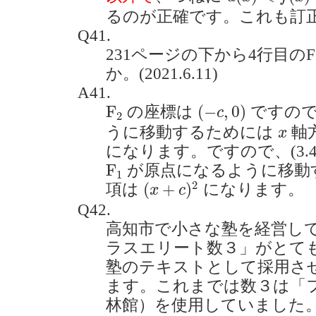
るのが正確です。これも訂
Q41.
231ページの下から4行目の
か。(2021.6.11)
A41.
(
−
c
,
0
)
F
2
F
(
−
,
0
)
の座標は
ですので
c
2
x
うに移動するためには
軸
x
になります。ですので、(3.
F
1
F
が原点になるように移動する場
1
(
x
+
c
)
2
2
(
+
)
項は
になります。
x
c
Q42.
高知市で小さな塾を経営し
ラスエリート数３」がとて
塾のテキストとして採用さ
ます。これまでは数３は「
林館）を使用していました