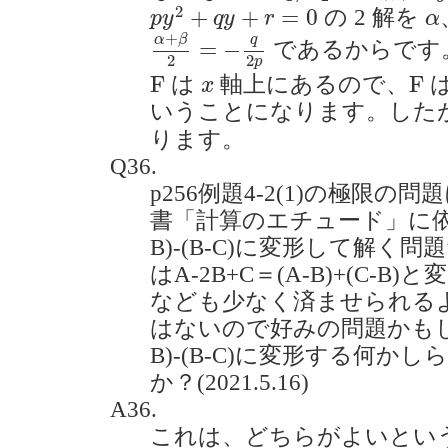
p
y
2
+
q
y
+
r
=
0
α
2
+
+
=
0
の 2 解を
p
y
q
y
r
α
α
+
β
2
=
−
q
2
p
+
α
β
q
=
−
であるからです
2
2
p
F
F
x
F
F
は
軸上にあるので、
x
いうことになります。した
ります。
Q36.
p256例題4-2(1)の極限
書「計算のエチュード」に依拠す
B)-(B-C)に変形して解
はA-2B+C＝(A-B)+(C-
なども少なく済ませられる
はないので好みの問題かもし
B)-(B-C)に変形する何
か？(2021.5.16)
A36.
これは、どちらがよいとい