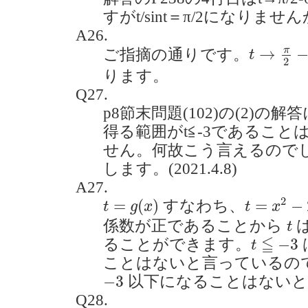
すがt/sint＝π/2になりませんか？
A26.
t
→
π
2
−
0
π
→
ご指摘の通りです。
t
2
ります。
Q27.
p8節末問題(102)の(2)の
得る範囲がt≦-3であるこ
せん。何故こう言えるので
します。(2021.4.8)
A27.
t
=
x
2
−
2
a
t
=
g
(
x
)
2
=
(
)
=
−
すなわち、
t
g
x
t
x
t
係数が正であることから
t
t
≦
−
3
≦
−
3
ることができます。
t
ことはないと言っているの
−
3
−
3
以下になることはないと
Q28.