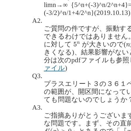
limn→∞｛5^n+(-3)^n/2^n+4}=
(-3/2)^n/1+4/2^n}(2019.10.13)
A2.
ご質問の件ですが、振動す
できるわけではありません。
5
n
n
n
5
に対して
が大きいので(
n
きくなる)、結果影響がな
分は次のpdfファイルも参照
ァイル
)
Q3.
プラスエリート３の３６１
の範囲が、開区間になって
ても問題ないのでしょうか？(20
A3.
ご指摘ありがとうございま
な問題です。まず、その直
f
′
(
x
)
>
0
x
′