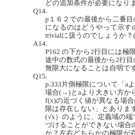
どの追加条件が必要になり
Q14.
p１６２での最後から二番目
になるのはどうやって示す
trivialに扱うのでしょうか？(20
A14.
P162 の下から2行目には
途中の数式の最後から2行
無限大になることは自明で
Q15.
p.333片側極限について「
場合(→)とaより大きい方か
f(x)の近づく値が異なる場合
限は存在しない」とありますが
(√x）のように、定義域の
づけることができない場合
か？左右どちらかの極限が