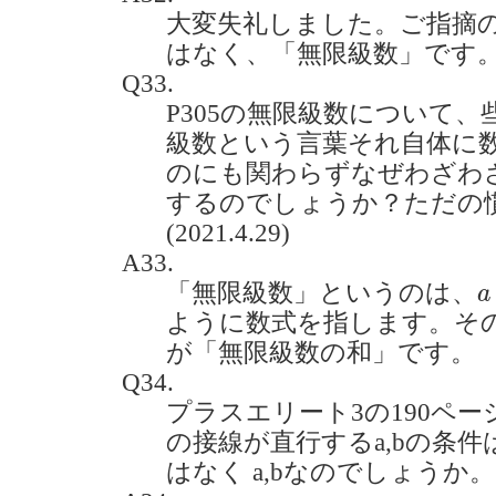
大変失礼しました。ご指摘
はなく、「無限級数」です
Q33.
P305の無限級数について
級数という言葉それ自体に
のにも関わらずなぜわざわ
するのでしょうか？ただの
(2021.4.29)
A33.
a
「無限級数」というのは、
a
ように数式を指します。そ
が「無限級数の和」です。
Q34.
プラスエリート3の190ペー
の接線が直行するa,bの条件は
はなく a,bなのでしょうか。(20