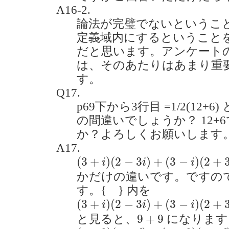
A16-2.
論法が完璧でないというこ
定義域内にするということ
だと思います。アンケート
は、そのあたりはあまり重
す。
Q17.
p69下から3行目 =1/2(12+6)
の間違いでしょうか？ 12+
か？よろしくお願いします。(20
A17.
(
3
+
i
)
(
2
−
3
i
)
+
(
3
−
i
)
(
2
+
3
i
)
(
3
+
)
(
2
−
3
)
+
(
3
−
)
(
2
+
i
i
i
かだけの違いです。ですの
す。{ } 内を
(
3
+
i
)
(
2
−
3
i
)
+
(
3
−
i
)
(
2
+
3
i
)
=
(
6
−
7
(
3
+
)
(
2
−
3
)
+
(
3
−
)
(
2
+
i
i
i
9
+
9
9
+
9
と見ると、
になります
(
a
+
b
)
(
c
+
d
)
+
(
a
−
b
)
(
c
−
d
)
=
2
a
c
+