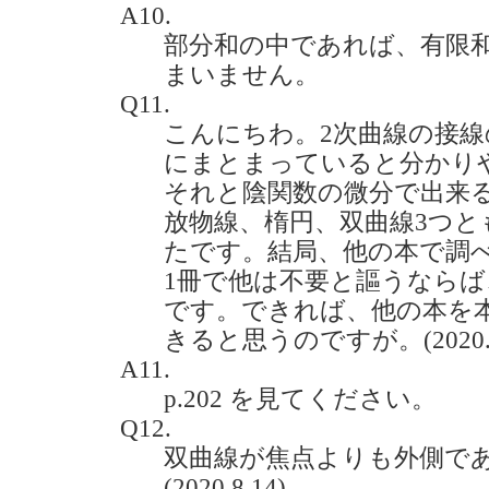
A10.
部分和の中であれば、有限
まいません。
Q11.
こんにちわ。2次曲線の接
にまとまっていると分かり
それと陰関数の微分で出来
放物線、楕円、双曲線3つと
たです。結局、他の本で調
1冊で他は不要と謳うなら
です。できれば、他の本を
きると思うのですが。(2020.7
A11.
p.202 を見てください。
Q12.
双曲線が焦点よりも外側で
(2020.8.14)