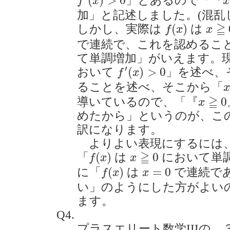
(
)
>
0
」とあるので「『
f
x
x
加」と記述しました。(混乱
f
(
x
)
x
≧
0
≧
(
)
しかし、実際は
は
f
x
x
で連続で、これを認めるこ
て単調増加」がいえます。
f
′
(
x
)
>
0
′
(
)
>
0
おいて
」を述べ、
f
x
x
ることを述べ、そこから「
x
x
≧
0
≧
0
導いているので、「『
x
めたから」というのが、こ
訳になります。
よりよい表現にするには、p.
f
(
x
)
x
≧
0
≧
(
)
0
「
は
において単
f
x
x
f
(
x
)
x
=
0
(
)
=
0
に「
は
で連続で
f
x
x
い」のようにした方がよい
ます。
Q4.
プラスエリート数学IIIの