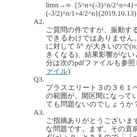
limn→∞｛5^n+(-3)^n/2^n+4}=
(-3/2)^n/1+4/2^n}(2019.10.13)
A2.
ご質問の件ですが、振動す
できるわけではありません。
5
n
n
n
5
に対して
が大きいので(
n
きくなる)、結果影響がな
分は次のpdfファイルも参照
ァイル
)
Q3.
プラスエリート３の３６１
の範囲が、開区間になって
ても問題ないのでしょうか？(20
A3.
ご指摘ありがとうございま
な問題です。まず、その直
f
′
(
x
)
>
0
x
′