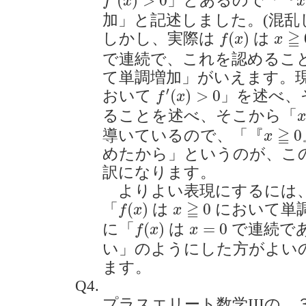
(
)
>
0
」とあるので「『
f
x
x
加」と記述しました。(混乱
f
(
x
)
x
≧
0
≧
(
)
しかし、実際は
は
f
x
x
で連続で、これを認めるこ
て単調増加」がいえます。
f
′
(
x
)
>
0
′
(
)
>
0
おいて
」を述べ、
f
x
x
ることを述べ、そこから「
x
x
≧
0
≧
0
導いているので、「『
x
めたから」というのが、こ
訳になります。
よりよい表現にするには、p.
f
(
x
)
x
≧
0
≧
(
)
0
「
は
において単
f
x
x
f
(
x
)
x
=
0
(
)
=
0
に「
は
で連続で
f
x
x
い」のようにした方がよい
ます。
Q4.
プラスエリート数学IIIの