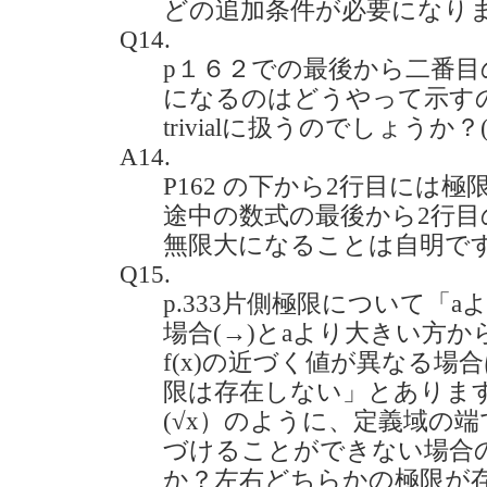
どの追加条件が必要になり
Q14.
p１６２での最後から二番目
になるのはどうやって示す
trivialに扱うのでしょうか？(20
A14.
P162 の下から2行目には
途中の数式の最後から2行
無限大になることは自明で
Q15.
p.333片側極限について「
場合(→)とaより大きい方か
f(x)の近づく値が異なる場合
限は存在しない」とありますが
(√x）のように、定義域の
づけることができない場合
か？左右どちらかの極限が