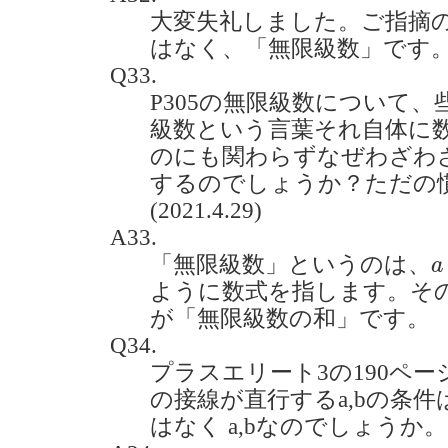
大変失礼しました。ご指摘
はなく、「無限級数」です
Q33.
P305の無限級数について
級数という言葉それ自体に
のにも関わらずなぜわざわ
するのでしょうか？ただの
(2021.4.29)
A33.
a
「無限級数」というのは、
a
ように数式を指します。そ
が「無限級数の和」です。
Q34.
プラスエリート3の190ペー
の接線が直行するa,bの条件は
はなく a,bなのでしょうか。(20