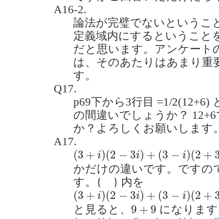
A16-2.
論法が完璧でないというこ
定義域内にするということ
だと思います。アンケート
は、そのあたりはあまり重
す。
Q17.
p69下から3行目 =1/2(12+6)
の間違いでしょうか？ 12+
か？よろしくお願いします。(20
A17.
(
3
+
i
)
(
2
−
3
i
)
+
(
3
−
i
)
(
2
+
3
i
)
(
3
+
)
(
2
−
3
)
+
(
3
−
)
(
2
+
i
i
i
かだけの違いです。ですの
す。{ } 内を
(
3
+
i
)
(
2
−
3
i
)
+
(
3
−
i
)
(
2
+
3
i
)
=
(
6
−
7
(
3
+
)
(
2
−
3
)
+
(
3
−
)
(
2
+
i
i
i
9
+
9
9
+
9
と見ると、
になります
(
a
+
b
)
(
c
+
d
)
+
(
a
−
b
)
(
c
−
d
)
=
2
a
c
+