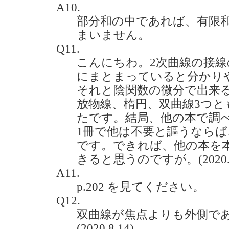
A10.
部分和の中であれば、有限
まいません。
Q11.
こんにちわ。2次曲線の接
にまとまっていると分かり
それと陰関数の微分で出来
放物線、楕円、双曲線3つと
たです。結局、他の本で調
1冊で他は不要と謳うなら
です。できれば、他の本を
きると思うのですが。(2020.7
A11.
p.202 を見てください。
Q12.
双曲線が焦点よりも外側で
(2020.8.14)