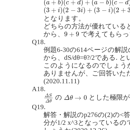
(
+
)
(
+
)
+
(
−
)
(
−
a
b
c
d
a
b
c
d
(
3
+
i
)
(
2
−
3
i
)
+
(
3
−
i
)
(
2
+
3
i
)
=
12
+
6
(
3
+
)
(
2
−
3
)
+
(
3
−
)
(
2
+
i
i
i
となります。
どちらの方法が優れている
9
+
9
9
+
9
から、
で考えてもらっ
Q18.
例題6-30の614ページの解
から、dS/dθ=θ?/2である
このようになるのでしょうか
ありませんが、ご回答いた
(2020.11.11)
A18.
Δ
S
Δ
θ
Δ
θ
→
0
Δ
S
→
0
の
とした極限
Δ
θ
Δ
θ
Q19.
解答・解説のp276の(2)の
分が1/2 x^3となってい