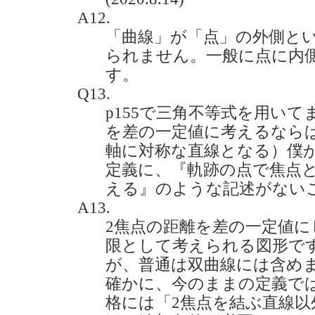
A12.
「曲線」が「点」の外側と
られません。一般に点に内
す。
Q13.
p155で三角不等式を用い
を差の一定値に考えるなら
軸に対称な直線となる）僕
定義に、『軌跡の点で焦点
える』のような記述がないことです
A13.
2焦点の距離を差の一定値
限として考えられる図形です
が、普通は双曲線には含め
確かに、今のままの定義で
格には「2焦点を結ぶ直線