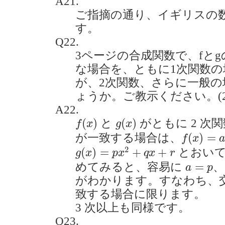
A21.
ご指摘の通り、イギリスの
す。
Q22.
3ページの合成関数で、fと
な場合を、ともに1次関数
が、2次関数、さらに一般
ょうか。ご教示ください。(2021
A22.
f
(
x
)
g
(
x
)
(
)
(
)
と
がともに 2 次
f
x
g
x
f
(
x
)
=
a
x
2
(
)
=
が一致する場合は、
f
x
g
(
x
)
=
p
x
2
+
q
x
+
r
2
(
)
=
+
+
とおい
g
x
p
x
q
x
r
a
=
p
=
めてみると、容易に
、
a
p
がわかります。すなわち、
致する場合に限ります。
3 次以上も同様です。
Q23.