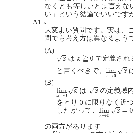
なくとも等しいとは言えな
い」という結論でいいですか？(2
A15.
大変よい質問です。実は、
間でも考え方は異なるよう
(A)
x
x
≧
0
≧
0
√
は
で定義され
x
x
lim
x
→
0
lim
と書くべきで、
√
x
→
0
x
(B)
x
lim
x
→
0
x
lim
√
は
の定義域
√
x
x
→
0
x
をとり 0 に限りなく
lim
x
→
0
x
=
lim
=
0
したがって、
√
x
→
0
x
の両方があります。