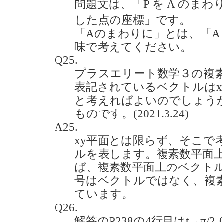
問題文は、「P を A のま
した点の座標」です。
「Aのまわりに」とは、「
味で考えてください。
Q25.
プラスエリート数学３の複
表記されているベクトルはx
と考えればよいのでしょうか
ものです。(2021.3.24)
A25.
xy平面とは限らず、そこで
ルを表します。複素数平面
ば、複素数平面上のベクトルで
号はベクトルではなく、複素
ています。
Q26.
解答のP238の4行目はt→π/2-