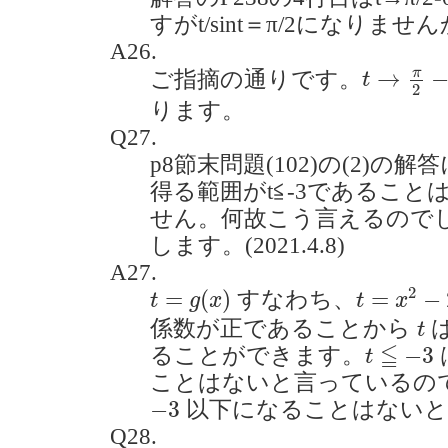
すがt/sint＝π/2になりませんか？
A26.
t
→
π
2
−
0
π
→
ご指摘の通りです。
t
2
ります。
Q27.
p8節末問題(102)の(2)の
得る範囲がt≦-3であるこ
せん。何故こう言えるので
します。(2021.4.8)
A27.
t
=
x
2
−
2
a
t
=
g
(
x
)
2
=
(
)
=
−
すなわち、
t
g
x
t
x
t
係数が正であることから
t
t
≦
−
3
≦
−
3
ることができます。
t
ことはないと言っているの
−
3
−
3
以下になることはないと
Q28.