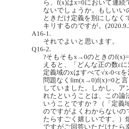
ら、f(x)はx=0において
ないでしょうか。もしいい
ときだけ定義を別にしなく
キリするのですが。(2020.9.
A16-1.
それでよいと思います。
Q16-2.
?そもそもx→0のときのf(x)
えると、「どんな正の数εに対
定義域のxはすべて√x-0<
問題なくlim(x→0)f(x)
していました。しかし、ア
れたということは、この論
いうことですか？（「定義
のですがよくわからないの
たらすごく嬉しいです。）
ですがご回答いただけたら幸いで