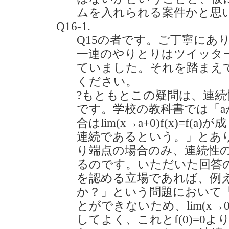
ムを入れられる案件かと思
Q16-1.
Q15の者です。ご丁寧にあ
一連のやりとりはツイッタ
ていました。それを踏まえ
ください。
?もともとこの疑問は、連
です。学校の教科書では「a
合はlim(x→a+0)f(x)=f(a
連続であるという。」とあ
り端点の場合のみ、連続性
るのです。いただいた回答
を認める立場であれば、例えば「
か？」という問題において「
とができないため、lim(x→0)f(x
してよく、これとf(0)=0よりlim