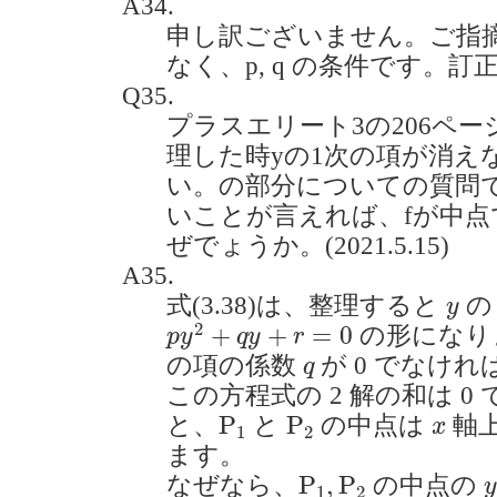
A34.
申し訳ございません。ご指摘の
なく、p, q の条件です。訂
Q35.
プラスエリート3の206ペー
理した時yの1次の項が消え
い。の部分についての質問で
いことが言えれば、fが中
ぜでょうか。(2021.5.15)
A35.
y
式(3.38)は、整理すると
の
y
p
y
2
+
q
y
+
r
=
0
2
+
+
=
0
の形になり
p
y
q
y
r
q
の項の係数
が 0 でなけ
q
この方程式の 2 解の和は 
P
1
P
2
x
P
P
と、
と
の中点は
軸
x
1
2
ます。
P
1
,
P
2
P
,
P
なぜなら、
の中点の
1
2