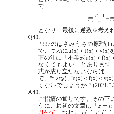
h
x
h
で
lim
h
→
0
e
h
−
1
h
=
l
−
1
h
e
lim
=
li
h
→
0
x
h
となり、最後に逆数を考え
Q40.
P337のはさみうちの原理(1
で、つねにu(x)＜f(x)＜v(
下の注に「不等式u(x)＜f(x)
なくてもよい」とあります。
式が成り立たないならば、「
で、''つねに''u(x)＜f(x)＜
くないでしょうか？(2021.5.2
A40.
ご指摘の通りです。その下に
x
=
a
=
うに、最初の文章は「
x
a
u
(
x
)
<
f
(
x
)
<
v
(
(
)
<
(
)
以外で
、つねに
u
x
f
x