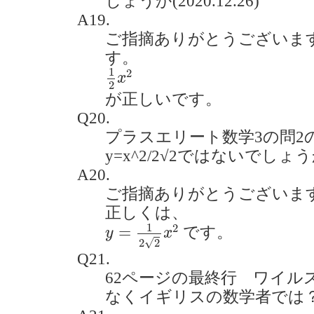
しょうか(2020.12.26)
A19.
ご指摘ありがとうございま
す。
1
2
x
2
1
2
x
2
が正しいです。
Q20.
プラスエリート数学3の問2
y=x^2/2√2ではないでしょうか。
A20.
ご指摘ありがとうございま
正しくは、
y
=
1
2
2
x
2
1
2
=
です。
y
x
√
2
2
Q21.
62ページの最終行 ワイル
なくイギリスの数学者では？(202