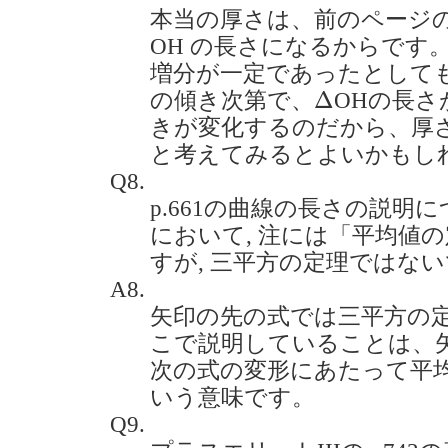
本当の厚さは、前のページのp
OH の長さになるからです
増分が一定であったとして
Δ
Δ
の傾き次第で、
OHの長さ
きが変化するのだから、厚
と考えてみるとよいかもし
Q8.
p.661の曲線の長さの説明
において, 注には「平均値の
すが, 三平方の定理ではないでしょ
A8.
矢印の先の式では三平方の
こで説明していることは、
次の式の変形にあたって平
いう意味です。
Q9.