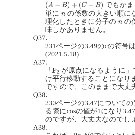
(
A
−
B
)
+
(
C
−
B
)
(
−
)
+
(
−
)
でもかま
A
B
C
B
n
単に
の係数の大きい順に
n
n
理化したときに分子の
の
n
味しかありません。
Q37.
231ページの3.49のcの符
(2021.5.18)
A37.
F
2
F
「
が原点になるように」
2
け平行移動することになり
ですので、このままで大丈
Q38.
230ページの3.47について
る際にcosの値が1になり3.
のですが、大丈夫なのでしょうか。
A38.
2
p