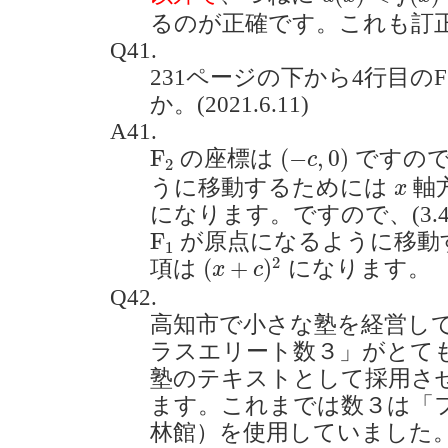
るのが正確です。これも訂
Q41.
231ページの下から4行目の
か。(2021.6.11)
A41.
(
−
c
,
0
)
F
2
F
(
−
,
0
)
の座標は
ですので
c
2
x
うに移動するためには
軸
x
になります。ですので、(3.
F
1
F
が原点になるように移動する場
1
(
x
+
c
)
2
2
(
+
)
項は
になります。
x
c
Q42.
高知市で小さな塾を経営し
ラスエリート数３」がとて
塾のテキストとして採用さ
ます。これまでは数３は「
林館）を使用していました