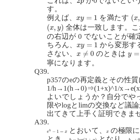
2
これは、
が0でないとい
p
す。
(
x
,
x
y
=
1
=
1
(
例えば、
を満たす
x
y
x
(
x
,
y
)
(
,
)
全体は一致します。こ
x
y
の右辺が 0 でないことが
x
y
=
1
=
1
ちろん、
から変形す
x
y
y
=
1
x
≠
0
≠
0
=
さない、
のときは
x
y
寧になります。
Q39.
p357のeの再定義とその性質
1/h→1(h→0)⇒(1+x)^1/
よいでしょうか？自分でや
限やlogとlimの交換など
出てきて上手く証明できませんでし
A39.
e
h
−
1
=
x
とおいて、
の極限に
x
−
1
=
h
e
x
x
とき、
となり、
h
=
log
(
1
+
x
)
h
→
0
=
log
(
1
+
)
→