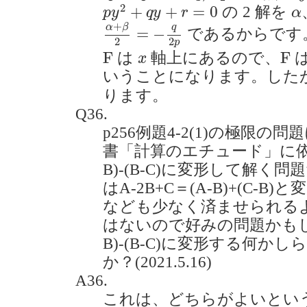
p
y
2
+
q
y
+
r
=
0
α
2
+
+
=
0
の 2 解を
p
y
q
y
r
α
α
+
β
2
=
−
q
2
p
+
α
β
q
=
−
であるからです
2
2
p
F
F
x
F
F
は
軸上にあるので、
x
いうことになります。した
ります。
Q36.
p256例題4-2(1)の極限
書「計算のエチュード」に依拠す
B)-(B-C)に変形して解
はA-2B+C＝(A-B)+(C-
なども少なく済ませられる
はないので好みの問題かもし
B)-(B-C)に変形する何
か？(2021.5.16)
A36.
これは、どちらがよいとい