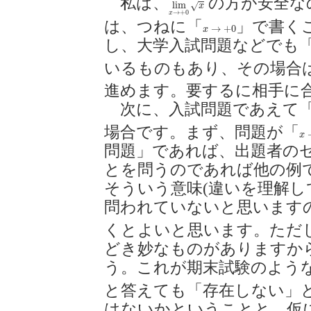
私は、
の方が安全な
lim
x
→
+
0
x
lim
√
x
→
+
0
x
は、つねに「
」で書く
x
→
+
0
→
+
0
x
し、大学入試問題などでも
いるものもあり、その場合
進めます。要するに相手に
次に、入試問題であえて
場合です。まず、問題が「
x
x
問題」であれば、出題者の
とを問うのであれば他の例
そういう意味(違いを理解し
問われていないと思います
くとよいと思います。ただ
どき妙なものがありますか
う。これが期末試験のよう
と答えても「存在しない」
はないかということと、仮