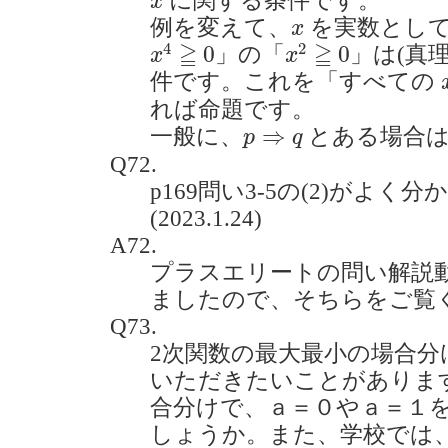
に関する条件です。
x
x
例を変えて、
を実数とし
x
x
4
≧
0
x
2
≧
0
≧
≧
4
2
0
0
」の「
」は(真
x
x
件です。これを「すべての
れば命題です。
p
⇒
q
⇒
一般に、
とある場合
p
q
Q72.
p169問い3-5の(2)がよ
(2023.1.24)
A72.
プラスエリートの問い解説
ましたので、そちらをご覧
Q73.
2次関数の最大最小の場合分
いただきたいことがあります。
合分けで、ａ＝０やａ＝１を(
しょうか。また、学校では