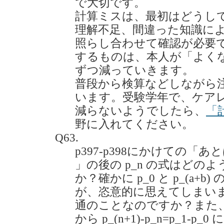
で大切です。
計算ミスは、最初はどうし
理解不足、間違った知識に
照らし合わせて確認が必要
するものは、本人が「よく
ずつ減っていきます。
普段から検算などしながら
います。受験学年で、ケア
減らないようでしたら、
「
野に入れてください。
Q63.
p397-p398にかけての「あとは p
」の後の p_n の式はどの
か？確かに p_0 と p_(a+
が、恣意的に思えてしまい
通のことなのですか？また
から p_(n+1)-p_n=p_1-p