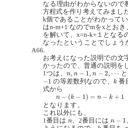
なる理由がわからないので
方程式を作り考えてみまし
k個であることがわかって
はn-m+1 なのでmをxとおき
を解いて、x=n-k+１となる
なったということでしょうか。(2
A66.
お考えになった説明での文
かったので、普通の説明を
n
,
n
−
1
,
n
−
2
,
⋯
,
−
1
,
−
2
,
⋯
1つは、
と
n
n
n
k
−
1
−
1
の等差数列なので、
番
k
式から
n
−
(
k
−
1
)
=
n
−
k
+
1
−
(
−
1
)
=
−
+
1
n
k
n
k
となります。
これ以外にも、
n
−
1
n
−
1
1番目は
、2番目には
n
n
k
x