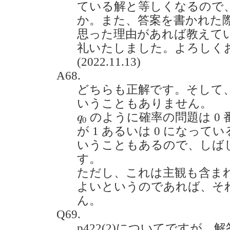
ている解と等しくなるので
か。また、答案を書かれた際
思った理由があれば教えて
礼いたしました。よろしく
(2022.11.13)
A68.
どちらも正解です。そして
いうこともありません。
q
0
のように確率の問題は 0
q
0
が 1 あるいは 0 になっ
いうこともあるので、しばし
す。
ただし、これは主観も含ま
よいというのであれば、そ
ん。
Q69.
p422(2)についてですが、解