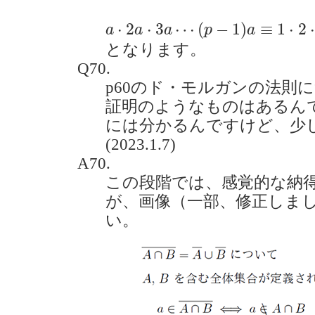
a
⋅
2
a
⋅
3
a
⋯
(
p
−
1
)
a
≡
1
⋅
2
⋅
3
⋯
(
p
−
1
⋅
2
⋅
3
⋯
(
−
1
)
≡
1
⋅
2
⋅
a
a
a
p
a
となります。
Q70.
p60のド・モルガンの法則
証明のようなものはあるん
には分かるんですけど、少
(2023.1.7)
A70.
この段階では、感覚的な納
が、画像（一部、修正しま
い。