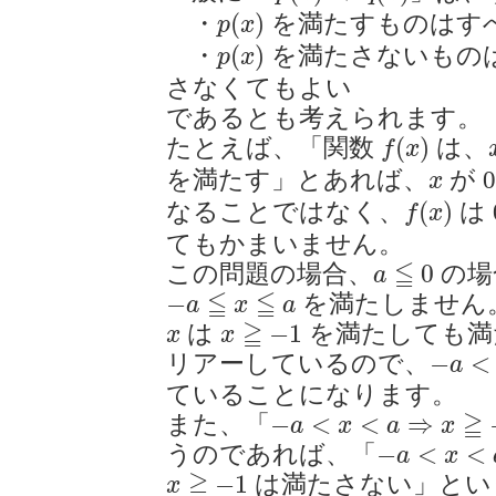
p
(
x
)
(
)
・
を満たすものはす
p
x
p
(
x
)
(
)
・
を満たさないもの
p
x
さなくてもよい
であるとも考えられます。
f
(
x
)
(
)
たとえば、「関数
は、
f
x
x
を満たす」とあれば、
が 
x
f
(
x
)
(
)
なることではなく、
は
f
x
てもかまいません。
a
≦
0
≦
0
この問題の場合、
の場
a
−
a
≦
x
≦
a
≦
≦
−
を満たしません
a
x
a
x
≧
−
1
x
≧
−
1
は
を満たしても満
x
x
−
a
<
x
−
<
リアーしているので、
a
ていることになります。
−
a
<
x
<
a
⇒
x
≧
−
1
≧
−
<
<
⇒
また、「
a
x
a
x
−
a
<
x
<
a
−
<
<
うのであれば、「
a
x
x
≧
−
1
≧
−
1
は満たさない」と
x