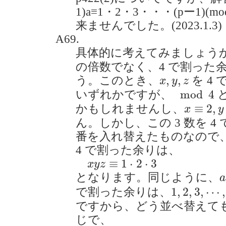
1)a≡1・2・3・・・(pー1)
来ませんでした。(2023.1.3)
A69.
具体的に考えてみましょう
の倍数でなく、4 で割った
x
,
y
,
z
,
,
う。このとき、
を 4 
x
y
z
mod
4
mod
4
いずれかですが、
x
≡
2
,
y
≡
3
≡
2
,
かもしれませんし、
x
y
ん。しかし、この 3 数を 4 で
番を入れ替えたものなので、
4 で割った余りは、
x
y
z
≡
1
⋅
2
⋅
3
≡
1
⋅
2
⋅
3
x
y
z
a
となります。同じように、
a
1
,
2
,
3
,
⋯
,
p
1
,
2
,
3
,
⋯
,
で割った余りは、
ですから、どう並べ替えて
じで、