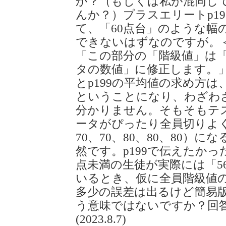
か？（もしくは私が混同し
んか？）プラスエリートp1
て、「60点台」のような幅
できないはずなのですが。＜
「この部分の「階級値」は
タの数値」に修正します。
とp199の平均値の求め方は、p
ということになり、わざわ
分かりません。そもそもテ
ータがぴったり全員切りよく（6
70、70、80、80、80）
然です。p199で伝えたかっ
点未満の生徒が実際には「56
いるとき、仮に全員階級値の
多少の誤差は出るけど簡易
う意味ではないですか？回
(2023.8.7)