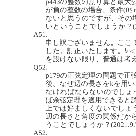
p443の整数の割り算と最大
が負の整数の場合、条件(0≦r
ないと思うのですが、その
いということでしょうか？(2021
A51.
申し訳ございません。ここ
b
<
0
<
した。訂正いたします。
b
を設けない限り、普通は考
Q52.
p179の正弦定理の問題で
後、なぜ辺の長さをkを用い
なければならないのでしょ
ば余弦定理を適用できると
上では好ましくないでしょ
辺の長さと角度の関係だか
うことでしょうか？(2021.9.
A52.