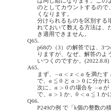
は同じ組になります。この
のとしてカウントするので
くなります。
分けられるものを区別する
れておいて数える方法は、
き適用できません。
Q65.
p68の（3）の解答では、
りますが、なぜ、解答のよ
いつくのですか。(2022.8.8)
A65.
−
a
<
x
<
a
−
<
<
まず、
を満たす
a
x
a
a
≦
0
a
>
0
≦
0
>
0
で、
と
に分かれ
a
a
a
>
0
−
a
>
0
−
次に、
の場合を
が
a
a
0
<
a
≦
1
a
>
1
≦
>
1
0
<
1
で、
か、
か
a
a
Q66.
P249の例 で「k個の整数の