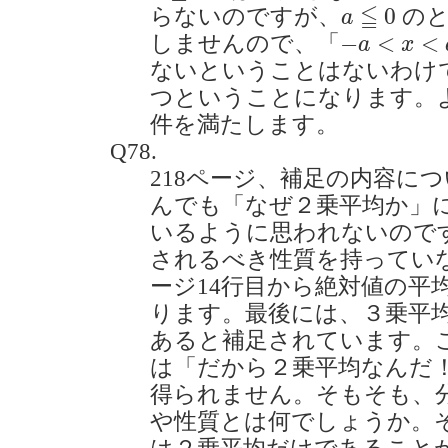
a
≦
0
≦
0
らないのですが、
のと
a
−
a
<
x
<
a
⇒
−
<
<
しませんので、「
a
x
ないということはないわけ
つということになります。
件を満たします。
Q78.
218ページ、補足の内容に
んでも「なぜ２乗平均か」
いるように思われないので
されるべき性質を持っていな
ージ14行目から絶対値の平
ります。最後には、３乗平
あると補足されています。
は「だから２乗平均なんだ
得られません。そもそも、
や性質とは何でしょうか。