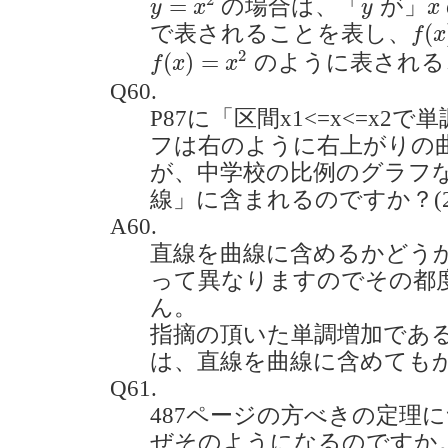
y
x
2
=
の場合は、「
が」
y
x
y
x
f
(
x
)
(
で表されることを表し、
f
x
f
(
x
)
=
x
2
2
(
)
=
のように表される
f
x
x
Q60.
P87に「区間x1<=x<=x
フは右のように右上がりの
が、中学校の比例のグラフ
線」に含まれるのですか？(2022
A60.
直線を曲線に含めるかどう
って異なりますのでその都
ん。
指摘の頂いた単調増加であ
は、直線を曲線に含めても
Q61.
487ページの方べきの定理
ぜそのようになるのですか