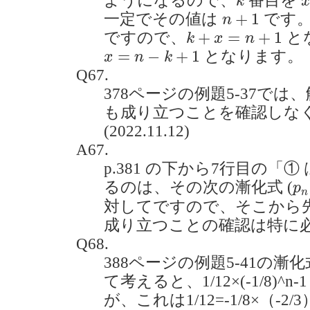
ようになるので、
番目を
k
x
n
+
1
+
1
一定でその値は
です
n
k
+
x
=
n
+
1
+
=
+
1
ですので、
と
k
x
n
x
=
n
−
k
+
1
=
−
+
1
となります。
x
n
k
Q67.
378ページの例題5-37で
も成り立つことを確認しな
(2022.11.12)
A67.
p.381 の下から7行目の「①
p
n
るのは、その次の漸化式 (
p
n
対してですので、そこから
成り立つことの確認は特に
Q68.
388ページの例題5-41の漸化
て考えると、1/12×(-1/8)^
が、これは1/12=-1/8×（