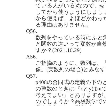
p
0
ている人がいる)なので、
p
0
してから使うようにしまし
から使えば、よほどかわっ
る理由はありません。
Q56.
数列をやっている時にふと
と関数の違いって変数が自
すか？(2021.10.29)
A56.
ご指摘のように、数列は、
像」(実数列の場合)とみな
Q57.
p408の合同式の定義の下の
の整数のときは『xとyはm
考えてよい」とありますが
のでしょうか？高校数学で