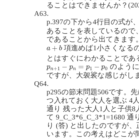
ることはできませんか？(2022.
A63.
p.397の下から4行目の式が
あることを表しているので、
であることから出てきます
a
+
b
+
項進めば1小さくなる
a
b
とはすぐにわかることであ
p
n
+
1
−
p
n
=
p
1
−
p
0
−
=
−
のように
p
p
p
p
+
1
1
0
n
n
ですが、大袈裟な感じがし
Q64.
p295の節末問題506です。
つ入れておく大人を選ぶ 4人か
通り 残った大人1人と子供
て 9_C_3*6_C_3*1=1680 通
り (答) と出したのですが、
います。この考えはどこが