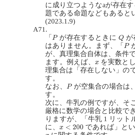
に成り立つようなaが存在す
題である命題などもあると
(2023.1.9)
A71.
P
Q
「
が存在するときに
が
P
Q
P
はありません。まず、「
P
が、真理集合自体は、条件
x
ます。例えば、
を実数と
x
理集合は「存在しない」の
す。
P
なお、
が空集合の場合は
P
す。
次に、牛乳の例ですが、そ
厳格に数学の場合と比較で
りますが、「牛乳 1 リッ
x
<
200
<
200
に、
であれば」とい
x
x