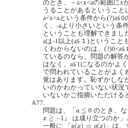
のとき、－a<x<aの範囲に
うることがあるということ
a<x<aという条件から(?)a
く、-aより小さいという条
ということも理解できました
aは-1以上(a≦１)という
くわからないのは、(?)0<a
ているのなら、問題の解答が求
はなく、a≦1になるのかよ
で問われていることがよく
覚はあります。恥ずかしな
いのかわかっていない状況
いないかご指摘いただけると幸いで
A77.
a
≦
0
≦
0
問題は、「
のとき、な
a
x
≧
−
1
≧
−
1
』 は成り立つのか
x
p
(
x
)
⇒
q
(
x
)
(
)
⇒
(
)
一般に 「
」は、
p
x
q
x