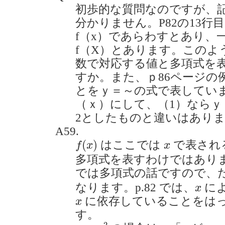
初歩的な質問なのですが、記
分かりません。P82の13行
f（x）であらわすとあり、
f（X）とあります。このよ
数で対応する値と多項式を
すか。また、ｐ86ページの
とをｙ＝～の式で表してい
（ｘ）にして、（1）ならｙ
2としたものと違いはありますか。
A59.
f
(
x
)
x
(
)
はここでは
で表され
f
x
x
多項式を表すわけではありま
では多項式の話ですので、
x
なります。p.82 では、
に
x
x
に依存していることをは
x
す。
y
=
x
2