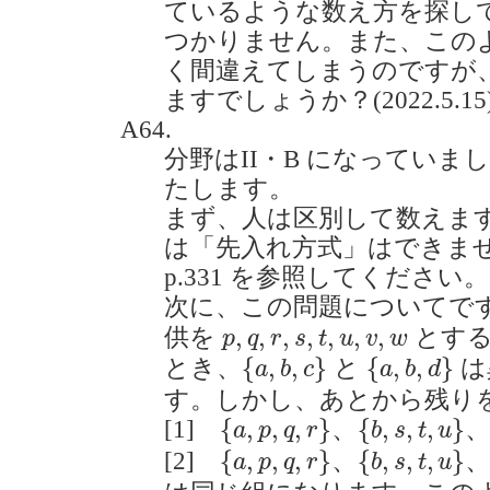
ているような数え方を探し
つかりません。また、この
く間違えてしまうのですが
ますでしょうか？(2022.5.15
A64.
分野はII・B になっていま
たします。
まず、人は区別して数えま
は「先入れ方式」はできま
p.331 を参照してください。
次に、この問題についてで
p
,
q
,
r
,
s
,
t
,
u
,
v
,
w
,
,
,
,
,
,
,
供を
とする
p
q
r
s
t
u
v
w
{
a
,
b
,
c
}
{
a
,
b
,
d
}
{
,
,
}
{
,
,
}
とき、
と
は
a
b
c
a
b
d
す。しかし、あとから残り
{
a
,
p
,
q
,
r
}
、
{
b
,
s
,
t
,
u
}
、
{
c
,
{
,
,
,
}
、
{
,
,
,
}
[1]
a
p
q
r
b
s
t
u
{
a
,
p
,
q
,
r
}
、
{
b
,
s
,
t
,
u
}
、
{
d
,
{
,
,
,
}
、
{
,
,
,
}
[2]
a
p
q
r
b
s
t
u