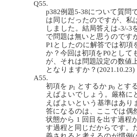
Q55.
p382例題5-38について
は同じだったのですが、私は
しました。結局答えは-3/-
で問題は無いと思うのですが
P1としたのに解答では初項
か？今回は初項をP0として
が、それは問題設定の数値
となりますか？(2021.10.23)
A55.
p
1
p
0
初項を
とするか
とす
p
p
1
0
えばよいでしょう。厳格に
えばよいという基準はあり
答になるのは、ここでは偶
状態から 1 回目を出す過程
す過程と同じだからです。
義されると考えるのが慣例