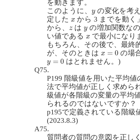
を動きます。
y
このように、
の変化を考
y
x
定した
から 3 までを動
x
z
y
から、
は
の増加関数な
z
y
x
い値である
で最小になり
x
もちろん、その後で、最終
x
=
0
=
0
が、そのときは
の場合
x
y
=
0
=
0
はとれません。)
y
Q75.
P199 階級値を用いた平均
法で平均値が正しく求めら
級値が各階級の変量の平均
られるのではないですか？
p195で定義されている階
(2023.8.3)
A75.
質問者の質問の意図を正し