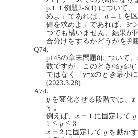
p.111 例題2-6(1) につ
a
=
1
=
1
めよ」であれば、
を区
a
値を求めよ」であれば、3つ
つでも構いません。結果が
合分けをするかどうかを判
Q74.
p145の章末問題8について、
数ですが、このとき0≦y≦3(∵0
ではなく「y=xのとき最小
(2023.3.28)
A74.
y
x
を変化させる段階では、
y
x
す。
x
=
1
y
=
1
例えば、
に固定して
x
y
1
≦
y
≦
3
≦
≦
1
3
y
x
=
2
y
=
2
に固定して
を動かす
x
y