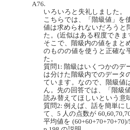
A76.
いろいろと失礼しました。
こちらでは、「階級値」を
値は求められないだろうと
た。(近似はある程度できま
そこで、階級内の値をまと
のものの値を使うと正確な
た。
質問1: 階級はいくつかの
は分けた階級内でのデータ
ています。なので、階級値
ん。先の回答では、「階級
読み替えてほしいという意
質問2: 例えば、話を簡単
て、5 人の点数が 60,60,70,7
平均値を (60+60+70+70+
p.198 の説明