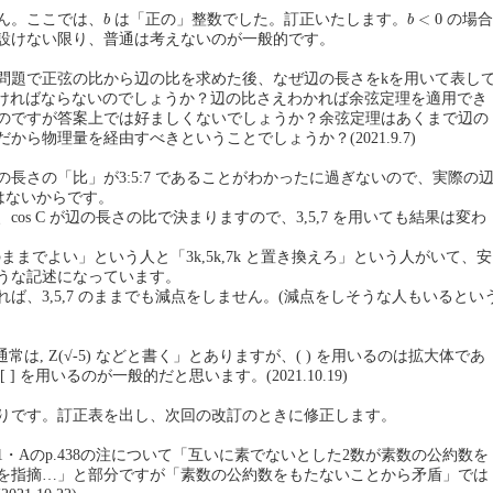
b
b
<
0
<
0
ん。ここでは、
は「正の」整数でした。訂正いたします。
の場合
b
b
設けない限り、普通は考えないのが一般的です。
理の問題で正弦の比から辺の比を求めた後、なぜ辺の長さをkを用いて表し
めなければならないのでしょうか？辺の比さえわかれば余弦定理を適用でき
のですが答案上では好ましくないでしょうか？余弦定理はあくまで辺の
から物理量を経由すべきということでしょうか？(2021.9.7)
長さの「比」が3:5:7 であることがわかったに過ぎないので、実際の
 ではないからです。
cos C が辺の長さの比で決まりますので、3,5,7 を用いても結果は変わ
 のままでよい」という人と「3k,5k,7k と置き換えろ」という人がいて、安
うな記述になっています。
ば、3,5,7 のままでも減点をしません。(減点をしそうな人もいるとい
に「通常は, Z(√-5) などと書く」とありますが、( ) を用いるのは拡大体であ
] を用いるのが一般的だと思います。(2021.10.19)
りです。訂正表を出し、次回の改訂のときに修正します。
・Aのp.438の注について「互いに素でないとした2数が素数の公約数を
を指摘…」と部分ですが「素数の公約数をもたないことから矛盾」では