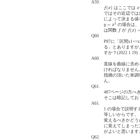
A59.
f
(
x
)
x
(
)
はここでは
f
x
x
ではその近辺では
によって決まる値
y
=
x
2
2
=
の場合は、
y
x
f
(
x
)
=
x
f
(
)
は関数
が
f
f
x
Q60.
P87に「区間x1
る」とありますが
すか？(2022.1.19)
A60.
直線を曲線に含め
ければなりません
指摘の頂いた単調
ん。
Q61.
487ページの方
そこは暗記しておくべ
A61.
1.の場合で説明す
等しいからです。
覚えるべきかどう
に覚えてしまった
がよいと思います
Q62.