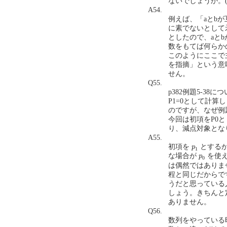
ないでしょうか。(202
A54.
例えば、「aとb
に素でないとして
としたので、aと
数をもてば何らか
このようにここで
を指摘」という意
せん。
Q55.
p382例題5-3
P1=0として計算
のですが、なぜ例
今回は初項をP0
り、減点対象となります
A55.
p
1
初項を
とする
p
1
p
0
な場合が
を使え
p
0
は偶然ではありま
程と同じだからで
うだと思っている
しょう。きちんと
ありません。
Q56.
数列をやっている