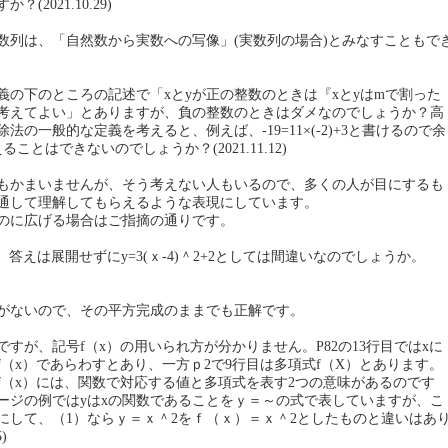
(2021.10.29)
数列は、「自然数から実数への写像」(実数列の場合)とみなすこともで
定義の下のところの記述で「xとyが正の整数のときは『xとyはmで割った
考えてよい」とありますが、負の整数のときはダメなのでしょうか？高
法の一般的な定義を考えると、例えば、-19=11×(-2)+3と書けるので余
ことはできないのでしょうか？(2021.11.12)
もかまいませんが、そう考えない人もいるので、多くの人が目にするも
通して理解してもらえるような表現にしています。
のに広げる場合はご指摘の通りです。
は、答えは展開せずにy=3(ｘ-4)＾2+2としては間違いなのでしょうか。
がないので、その平方完成のままでも正解です。
すが、記号f（x）の用いられ方が分かりません。P82の13行目ではxに
f（x）であらわすとあり、一方ｐ2で9行目は多項式f（X）とあります。
f（x）には、関数で対応する値と多項式を表す2つの意味があるのです
ページの例ではyはxの関数であることをｙ＝～の式で表していますが、こ
にして、（1）ならｙ＝ｘ＾2をｆ（ｘ）＝ｘ＾2としたものと違いはあ
)