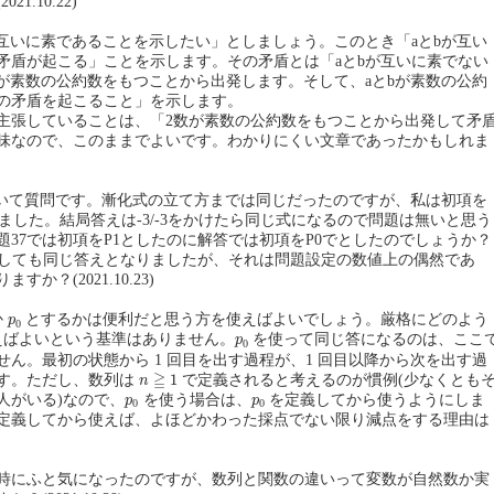
1.10.22)
が互いに素であることを示したい」としましょう。このとき「aとbが互い
矛盾が起こる」ことを示します。その矛盾とは「aとbが互いに素でない
bが素数の公約数をもつことから出発します。そして、aとbが素数の公約
の矛盾を起こること」を示します。
主張していることは、「2数が素数の公約数をもつことから出発して矛
味なので、このままでよいです。わかりにくい文章であったかもしれま
8について質問です。漸化式の立て方までは同じだったのですが、私は初項を
しました。結局答えは-3/-3をかけたら同じ式になるので問題は無いと思う
題37では初項をP1としたのに解答では初項をP0でとしたのでしょうか？
としても同じ答えとなりましたが、それは問題設定の数値上の偶然であ
か？(2021.10.23)
p
0
か
とするかは便利だと思う方を使えばよいでしょう。厳格にどのよう
p
0
p
0
ばよいという基準はありません。
を使って同じ答になるのは、ここ
p
0
せん。最初の状態から 1 回目を出す過程が、1 回目以降から次を出す過
n
≧
1
≧
1
す。ただし、数列は
で定義されると考えるのが慣例(少なくとも
n
p
0
p
0
人がいる)なので、
を使う場合は、
を定義してから使うようにしま
p
p
0
0
定義してから使えば、よほどかわった採点でない限り減点をする理由は
時にふと気になったのですが、数列と関数の違いって変数が自然数か実