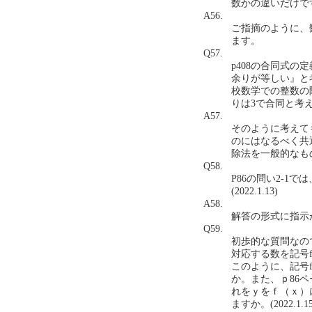
数かの違いだけですか？
A56.
ご指摘のように、
ます。
Q57.
p408の合同式の
余りが等しい』と
校数学での整数の除
りは3で合同と考える
A57.
そのように考えて
のにはなるべく共
除法を一般的なも
Q58.
P86の問い2-1で
(2022.1.13)
A58.
解答の形式に指示
Q59.
初歩的な質問なので
対応する数を記号
このように、記号
か。また、ｐ86
れをｙをｆ（ｘ）
ますか。(2022.1.15