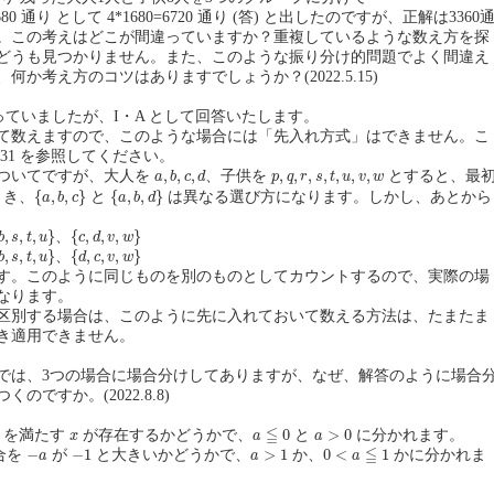
1=1680 通り として 4*1680=6720 通り (答) と出したのですが、正解は3360
。この考えはどこが間違っていますか？重複しているような数え方を探
どうも見つかりません。また、このような振り分け的問題でよく間違え
何か考え方のコツはありますでしょうか？(2022.5.15)
なっていましたが、I・A として回答いたします。
て数えますので、このような場合には「先入れ方式」はできません。こ
331 を参照してください。
a
,
b
,
c
,
d
p
,
q
,
r
,
s
,
t
,
u
,
v
,
w
,
,
,
,
,
,
,
,
,
,
ついてですが、大人を
、子供を
とすると、最
a
b
c
d
p
q
r
s
t
u
v
w
{
a
,
b
,
c
}
{
a
,
b
,
d
}
{
,
,
}
{
,
,
}
とき、
と
は異なる選び方になります。しかし、あとから
a
b
c
a
b
d
s
,
t
,
u
}
、
{
c
,
d
,
v
,
w
}
,
,
,
}
、
{
,
,
,
}
b
s
t
u
c
d
v
w
s
,
t
,
u
}
、
{
d
,
c
,
v
,
w
}
,
,
,
}
、
{
,
,
,
}
b
s
t
u
d
c
v
w
す。このように同じものを別のものとしてカウントするので、実際の場
なります。
区別する場合は、このように先に入れておいて数える方法は、たまたま
き適用できません。
解答では、3つの場合に場合分けしてありますが、なぜ、解答のように場合
のですか。(2022.8.8)
a
≦
0
a
>
0
x
≦
0
>
0
を満たす
が存在するかどうかで、
と
に分かれます。
x
a
a
0
<
a
≦
1
−
1
a
>
1
−
a
≦
−
−
1
>
1
0
<
1
合を
が
と大きいかどうかで、
か、
かに分かれま
a
a
a