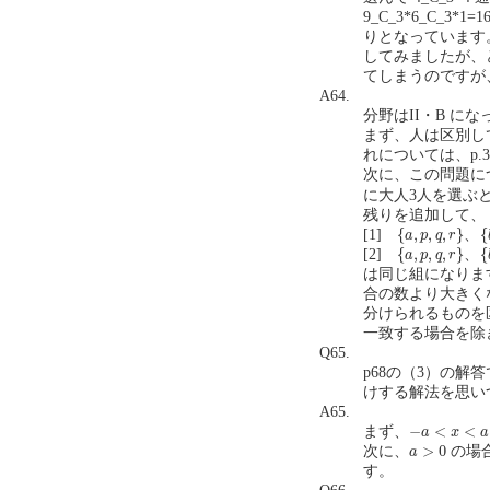
9_C_3*6_C_3*
りとなっています
してみましたが、
てしまうのですが、
A64.
分野はII・B に
まず、人は区別し
れについては、p.
次に、この問題に
に大人3人を選ぶ
残りを追加して、
{
a
,
p
,
q
,
r
}
、
{
b
,
{
,
,
,
}
、
{
[1]
a
p
q
r
{
a
,
p
,
q
,
r
}
、
{
b
,
{
,
,
,
}
、
{
[2]
a
p
q
r
は同じ組になりま
合の数より大きく
分けられるものを
一致する場合を除
Q65.
p68の（3）の
けする解法を思いつく
A65.
−
a
<
x
<
a
−
<
<
まず、
a
x
a
a
>
0
>
0
次に、
の場
a
す。