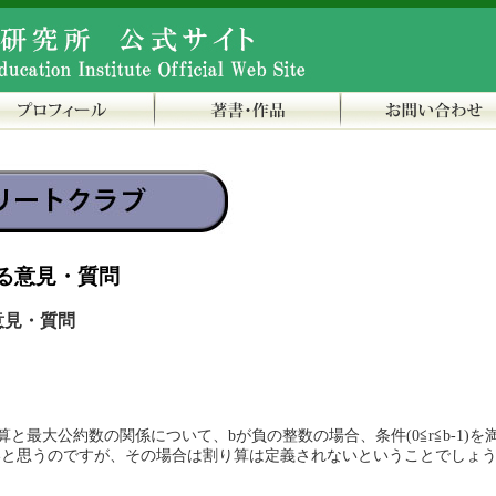
る意見・質問
意見・質問
り算と最大公約数の関係について、bが負の整数の場合、条件(0≦r≦b-1)を
いと思うのですが、その場合は割り算は定義されないということでしょ