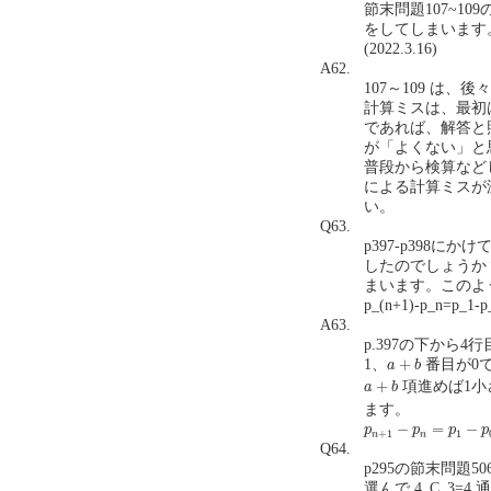
節末問題107~1
をしてしまいます
(2022.3.16)
A62.
107～109 は
計算ミスは、最初
であれば、解答と
が「よくない」と
普段から検算など
による計算ミスが
い。
Q63.
p397-p398にかけ
したのでしょうか？
まいます。このよ
p_(n+1)-p_n=
A63.
p.397の下から
a
+
b
+
1、
番目が0
a
b
a
+
b
+
項進めば1小
a
b
ます。
p
n
+
1
−
p
n
=
p
1
−
p
0
−
=
−
p
p
p
p
+
1
1
n
n
Q64.
p295の節末問題
選んで 4_C_3=