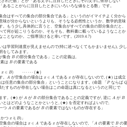
固定された数」とか「ある文字に注目したときにその文字に依存しない
「あることがらに注目したときにいろいろな値をとる数」です。
集合はすべての集合の部分集合である」というのがイマイチよく分から
意味が分からないというよりも、そうなる必然性というか、数学的意味
す。もう少し具体的に言うと、空集合がすべての集合の部分集合だと、
べて何が起こりうるのか。そもそも、教科書に載っているようなことか
ことなのか。ご指導頂けると幸いです。(2019.4.7)
いは学習到達度が見えませんので(特に述べなくてもかまいません), 少し
明をしてみます。
B
が集合
の部分集合である」ことの定義は,
B
B
要素は
の要素である
B
∈
B
)
⋯
⋯
(
★
)
★
∈
)
⋯
⋯
(
)
x
B
A
x
∈
A
x
∈
す。
が空集合の場合は
である
が存在しないので, (★) は成立
A
x
A
x
P
Q
集合は任意の集合の部分集合」ということになります。(命題 「
ならば
P
満たすものが存在しない場合はこの命題は真になるというのと同じで
A
B
A
B
す。(★) が
が
の部分集合であることの定義ですが, 逆に
が
A
B
A
B
とはどのようなことかというと, (★) を否定すればよいので,
A
B
一つ
の要素であるが
の要素ではないものが存在する」
A
B
x
∈
∖
B
∈
∖
かつ
)」
x
B
x
∈
A
A
B
x
∈
空集合の場合は
である
が存在しないので, 「
の要素で
の
x
A
x
A
B
A