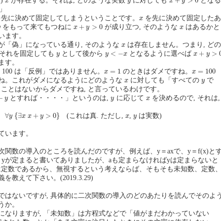
+
>
0
)
が存在する。それは, どのような実数
に対しても
となる
x
y
x
y
」
x
先に決めて固定してしまうということです。
を先に決めて固定したあ
x
x
+
y
>
0
y
x
+
>
0
をもって来てもつねに
が成り立つ, そのような
はあるかと
y
x
y
x
います。
x
「偽」になっている通り, そのような
は存在しません。つまり, どの
x
x
+
y
>
0
y
<
−
x
y
<
−
+
>
それを固定しても
として後から
となるように選べば
y
y
x
x
y
ます。
x
=
1
x
=
100
=
1
=
100
, 100 は「反例」ではありません。
のときはダメですね。
x
x
x
y
ね。これがダメになるようにどのような
に対しても「すべての
で
x
y
ことはないからダメですね, と言っているわけです。
y
x
−
とすれば・・・・」というのは,
に応じて
を決めるので, それは,
y
y
x
∀
y
{
∃
x
x
+
y
>
0
}
x
y
∀
{
∃
+
>
0
}
(これは真. ただし,
,
は実数)
y
x
x
y
x
y
ています。
関数の導入のところを読んだのですが、例えば、y＝axで、y＝f(x)と
とyが定まると書いてありましたが、aも定まらなければyは定まらないと
は定数であるから、無視するという考えならば、そもそも未知数、定数
教えて下さい。(2019.3.29)
はないですが, 具体的に二次関数の導入のどのあたりを読んでそのよ
うか。
なりますが, 「未知数」は方程式などで「値がまだわかっていない