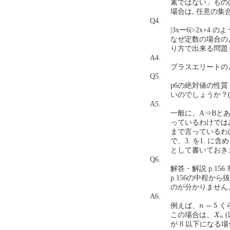
素ではない」ものは
場合は, 任意の集
Q4.
|3xー6|>2x
なぜ定数の場合のよ
り方で出来る問題も
A4.
プラスエリートの
Q5.
p6の絶対値の性質
いのでしょうか？(∵絶対
A5.
一般に、A⇒Bと
っているわけでは
まで言っているわけ
で、3. を1. に
として書いておき
Q6.
解答・解説 p.15
p.156の中程から抜粋
のが分かりません。解
A6.
n
=
5
=
5
例えば、
く
n
X
n
この場合は、
X
n
が 8 以下になる