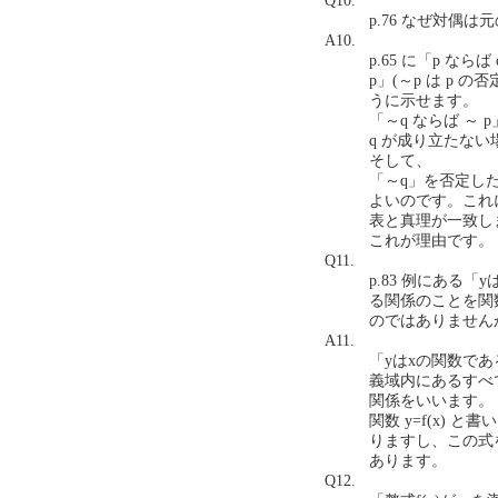
Q10.
p.76 なぜ対偶は元
A10.
p.65 に「p な
p」(～p は p
うに示せます。
「～q ならば ～
q が成り立たない
そして、
「～q」を否定した
よいのです。これに
表と真理が一致し
これが理由です。
Q11.
p.83 例にある
る関係のことを関
のではありませんか？(
A11.
「yはxの関数で
義域内にあるすべ
関係をいいます。
関数 y=f(x)
りますし、この式
あります。
Q12.