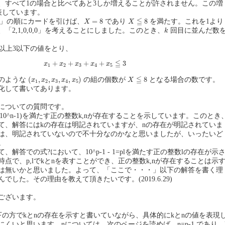
、すべて1の場合と比べてあと3しか増えることが許されません。この増
表しています。
X
=
8
X
≦
8
≦
=
8
8
,1,1」の順にカードを引けば、
であり
を満たす。これを1より
X
X
k
「2,1,0,0,0」を考えることにしました。このとき、
回目に並んだ数
k
以上3以下の値をとり、
x
1
+
x
2
+
x
3
+
x
4
+
x
5
≦
3
≦
+
+
+
+
3
x
x
x
x
x
1
2
3
4
5
(
x
1
,
x
2
,
x
3
,
x
4
,
x
5
)
X
≦
8
≦
(
,
,
,
,
)
8
のような
の組の個数が
となる場合の数です。
x
x
x
x
x
X
1
2
3
4
5
化して書いてあります。
についての質問です。
9(10^n-1)を満たす正の整数k,nが存在することを示しています。このとき
て、解答にはkの存在は明記されていますが、nの存在が明記されていま
は、明記されていないので不十分なのかなと思いましたが、いったいど
。
解答での式?において、10^p-1 - 1=plを満たす正の整数lの存在が示
点で、p,lでkとnを表すことができ、正の整数k,nが存在することは示
は無いかと思いました。よって、「ここで・・・」以下の解答を書く理
でした。その理由を教えて頂きたいです。(2019.6.29)
ございます。
 の下の方でkとnの存在を示すと書いていながら、具体的にkとnの値を表現
くいと思います。nについては、次のページを読めば、n=p-1 であり、