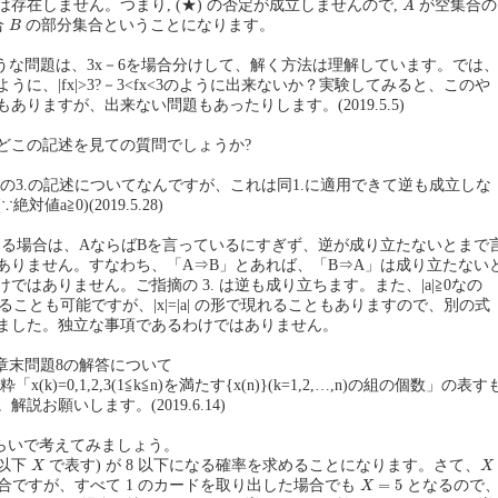
存在しません。つまり, (★) の否定が成立しませんので,
が空集合の
A
B
合
の部分集合ということになります。
B
+4 のような問題は、3x－6を場合分けして、解く方法は理解しています。では
うに、|fx|>3?－3<fx<3のように出来ないか？実験してみると、このや
ありますが、出来ない問題もあったりします。(2019.5.5)
どこの記述を見ての質問でしょうか?
 の3.の記述についてなんですが、これは同1.に適用できて逆も成立しな
値a≧0)(2019.5.28)
ある場合は、AならばBを言っているにすぎず、逆が成り立たないとまで
ありません。すなわち、「A⇒B」とあれば、「B⇒A」は成り立たない
ではありません。ご指摘の 3. は逆も成り立ちます。また、|a|≧0なの
含めることも可能ですが、|x|=|a| の形で現れることもありますので、別の式
ました。独立な事項であるわけではありません。
6 章末問題8の解答について
「x(k)=0,1,2,3(1≦k≦n)を満たす{x(n)}(k=1,2,…,n)の組の個数」の表す
説お願いします。(2019.6.14)
らいで考えてみましょう。
X
X
(以下
で表す) が 8 以下になる確率を求めることになります。さて、
X
X
X
=
5
=
5
場合ですが、すべて 1 のカードを取り出した場合でも
となるので
X