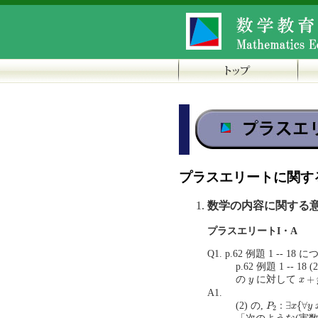
プラスエリートに関す
数学の内容に関する
プラスエリートI・A
Q1. p.62 例題 1 -- 18 
p.62 例題 1 -- 18
x
+
y
y
+
の
に対して
y
x
A1.
P
2
:
∃
x
{
∀
y
x
:
∃
{
∀
(2) の,
P
x
y
2