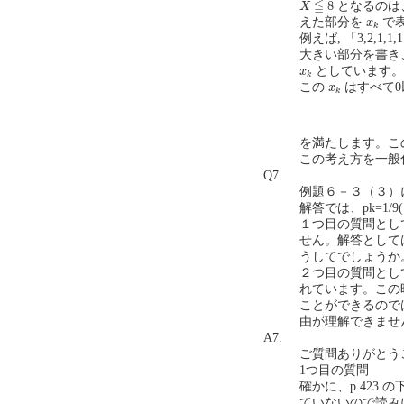
X
≦
8
≦
8
となるのは
X
x
k
えた部分を
で
x
k
例えば, 「3,2,1
大きい部分を書き、
x
k
としています。
x
k
x
k
この
はすべて0
x
k
を満たします。こ
この考え方を一般
Q7.
例題６－３（３）
解答では、pk=1/
１つ目の質問とし
せん。解答として
うしてでしょうか
２つ目の質問として、
れています。この時
ことができるので
由が理解できません
A7.
ご質問ありがとう
1つ目の質問
確かに、p.423
ていないので読みに