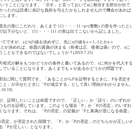
9 ということになります。「示す」と言っておいてnに相当する部分が出て
なかったのは読者に余計な負担を与えたかもしれませんので機会があれば
にします。
文の形にこだわり、あくまで 111・・・11 =p×(整数) の形を作ったと
以下がないと、111・・・111 の形は出てこないから記しました。
ついてですが、aとbの値を決めずに、先にxの値をx＝1,-1とかx＝
-2^(1/2)×iとか決めれば、命題の真偽が決まる（前者は正、後者は偽）ので、xに
こともできるのではないでしょうか？(2019.7.25)
次方程式が解をもつかどうかの条件と書いてあるので、xに何かを代入す
していることになります。あくまでも x があるかどうかの問題です。
る背理法に関して質問です。「あることがらPを証明するときに、Pを否定す
こと」が示せたときに「Pが成立する」として良い理由がわかりません
0.19)
が、証明したいことは命題ですので、「正しい」か「誤り」のいずれか
つものを証明しています。このような場合「P」か「Pの否定」のいずれ
くなります。それは、「Pの否定」の定義が「Pと真偽が逆になる命題」
の否定」が否定された段階で、「P」か「Pの否定」のどちらかが正しい
る「Pが正しい」となります。