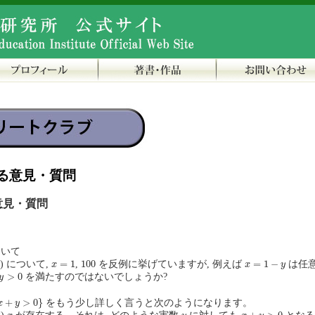
る意見・質問
意見・質問
について
x
=
1
100
x
=
1
−
y
=
1
100
=
1
−
 (2) について,
,
を反例に挙げていますが, 例えば
は任
x
x
y
>
0
>
0
を満たすのではないでしょうか?
y
+
y
>
0
}
+
>
0
}
をもう少し詳しく言うと次のようになります。
x
y
x
+
y
>
0
x
y