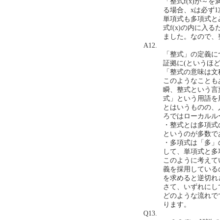
「整式f(x)が～
る場合、xは必ず
単項式も多項式と
式f(x)の内に
ました。なので、整式
A12.
「整式」の定義に
証拠に(というほ
「整式の意味は文
このようなことも
瞬、整式という言
式」という用語を
とはいうものの、
ろではローカルル
・整式とは多項式
というのが多数で
・多項式は「多」
して、単項式と多
このように考えて
義を採用している
を求めると逆切れ
さて、いずれにし
どのような流れで
ります。
Q13.