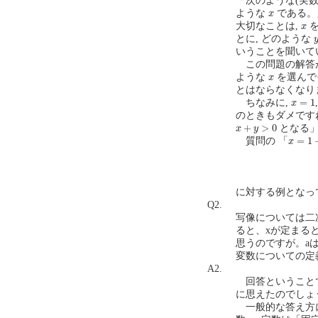
「次のような(実数
x
ような
である。
x
x
大切なことは,
を
x
とに, どのような
いうことを聞いて
この問題の解答が
x
ような
を選んで
x
とはならなくなり
x
=
1
=
1
ちなみに,
x
のときもダメです
x
+
y
>
0
+
>
0
となる」
x
y
x
=
1
−
y
=
1
質問の 「
x
に対する例となっ
Q2.
写像については二次
ると、xが定まる
思うのですが。a
変数についての定義を
A2.
回答ということで
に思えたのでしょ
一般的な答え方に