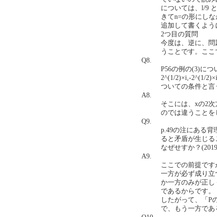
については、l/
きてn=の形にし
追加して書くよう
2つ目の質問
今度は、逆に、問題
うことです。ここで
Q8.
P56の例の(3)に
2^(1/2)×i,
ついての条件と言う
A8.
そこには、xの2
のでは違うことを
Q9.
p.49の注にあ
ると矛盾が生じる
なぜせすか？(2019.1
A9.
ここでの前提です
一方が必ず成り立
か一方のみが正し
であるからです。
したがって、「P
で、もう一方であ