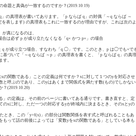
の命題と真偽が一致するのですか？(2019.10.19)
らば q」の真理表が書いてあります。「p ならば q」の対偶「～q ならば ～
 の否定を表します) の真理表もこれに一致するのが理由ですが、これは次の
 p」が真になるのは、
場合は必ず p が成り立たなくなる「q× かつ p×」の場合
 q が成り立つ場合、すなわち「q ◯」です。このとき、p は◯でも×で
基づいて「～q ならば ～p 」の真理表を書くと、「p ならば q」の真
ます。
「yはxの関数である」ことの定義は何ですか？xに対して１つのyを対応させ
数と呼ぶのであり、このyはあくまで関係式を満たす数(もの)でしかない
2019.10.20)
ある」の定義は、その前のページに書いてある通りです。書き直すと、定
てのxに対し、ただ一つの対応するyが終域内に決まるとき、そのxとyの
 と書いたとき、この「y=f(x)」の部分は関数関係を表す式と呼ばれることもあ
をもって話の前後によっては「変数yをxの関数である」としている本も