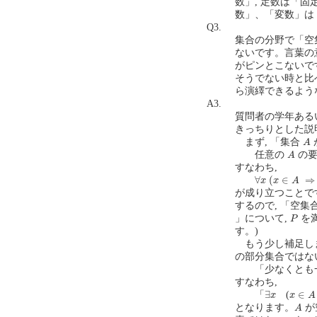
数」, 定数は「
数」、「変数」は
Q3.
集合の分野で「空
ないです。言葉の
がピンとこないで
そうでない時と比
ら演繹できるような
A3.
質問者の学年ある
きっちりとした説
A
まず, 「集合
A
A
任意の
の
A
すなわち,
∀
x
(
x
∈
A
⇒
x
∀
(
∈
⇒
x
x
A
が成り立つことで
するので, 「空
P
」について,
を
P
す。)
もう少し補足しま
の部分集合ではない
「少なくとも
すなわち,
∃
x
x
∈
A
∃
∈
「
(
x
x
A
A
となります。
が
A