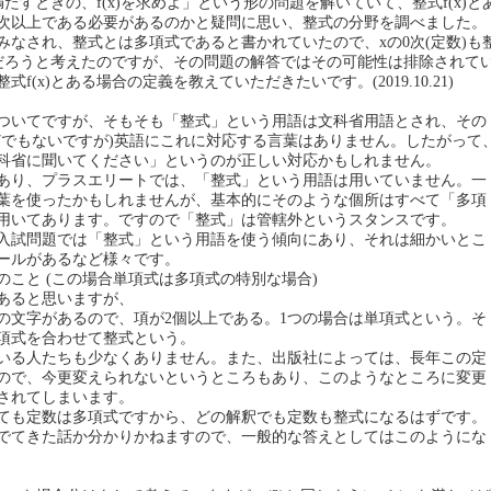
を満たすときの、f(x)を求めよ」という形の問題を解いていて、整式f(x)と
1次以上である必要があるのかと疑問に思い、整式の分野を調べました。
みなされ、整式とは多項式であると書かれていたので、xの0次(定数)も
入るだろうと考えたのですが、その問題の解答ではその可能性は排除されて
f(x)とある場合の定義を教えていただきたいです。(2019.10.21)
ついてですが、そもそも「整式」という用語は文科省用語とされ、その
どでもないですが)英語にこれに対応する言葉はありません。したがって
科省に聞いてください」というのが正しい対応かもしれません。
あり、プラスエリートでは、「整式」という用語は用いていません。一
葉を使ったかもしれませんが、基本的にそのような個所はすべて「多項
用いてあります。ですので「整式」は管轄外というスタンスです。
入試問題では「整式」という用語を使う傾向にあり、それは細かいとこ
ールがあるなど様々です。
のこと (この場合単項式は多項式の特別な場合)
あると思いますが、
の文字があるので、項が2個以上である。1つの場合は単項式という。そ
項式を合わせて整式という。
いる人たちも少なくありません。また、出版社によっては、長年この定
ので、今更変えられないというところもあり、このようなところに変更
されてしまいます。
ても定数は多項式ですから、どの解釈でも定数も整式になるはずです。
でてきた話か分かりかねますので、一般的な答えとしてはこのようにな