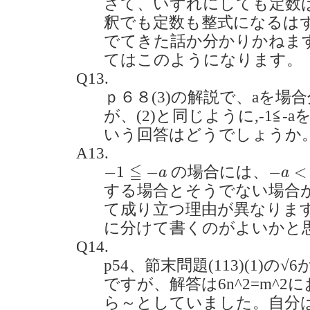
さて、いずれにしても定数
釈でも定数も整式になるは
でてきた話か分かりかねま
てはこのようになります。
Q13.
ｐ６８(3)の解説で、aを
が、(2)と同じように,-1≦
いう回答はどうでしょうか。(20
A13.
−
1
≦
−
a
−
a
<
x
≦
−
1
−
−
<
の場合には、
a
a
する場合とそうでない場合
て成り立つ理由が異なりま
に分けて書くのがよいかと
Q14.
p54、節末問題(113)(1)
ですが、解答は6n^2=m^
ら～としていました。自分は