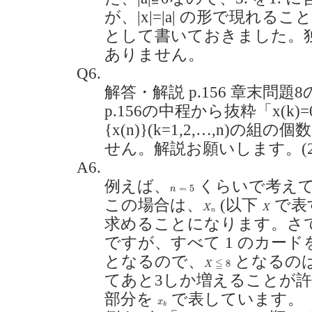
が、|x|=|a| の形で現れ
として書いておきました。
ありません。
Q6.
解答・解説 p.156 章末問
p.156の中程から抜粋「x(k)=0,
{x(n)}(k=1,2,…,n)
せん。解説お願いします。(2019
A6.
例えば、
くらいで考え
n
=
5
=
5
n
この場合は、
(以下
で表す
X
n
X
X
X
n
求めることになります。さ
ですが、すべて 1 のカー
となるので、
となるの
X
≦
8
≦
8
X
てあと3しか増えることが
部分を
で表しています。
x
k
x
k