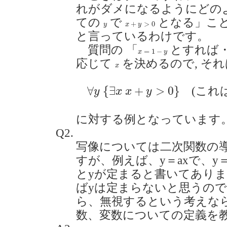
れがダメになるようにどの
ての
で
となる」こと
x
+
y
>
0
y
+
>
0
y
x
y
と言っているわけです。
質問の 「
とすれば・
x
=
1
−
y
=
1
−
x
y
応じて
を決めるので, それ
x
x
∀
y
{
∃
x
x
+
y
>
0
}
∀
{
∃
+
>
0
}
(これは
y
x
x
y
に対する例となっています
Q2.
写像については二次関数の
すが、例えば、y＝axで、y＝
とyが定まると書いてありま
ばyは定まらないと思うので
ら、無視するという考えな
数、変数についての定義を教えて