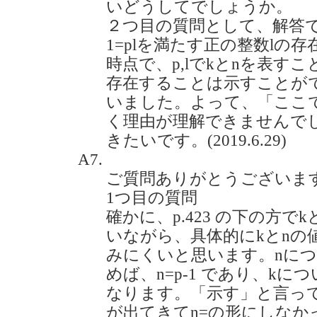
いどうしてでしょうか。
２つ目の質問として、解答での式
1=plを満たす正の整数lの
時点で、p,lでkとnを表すこ
存在することは示すことが
いました。よって、「ここ
く理由が理解できませんで
きたいです。(2019.6.29)
A7.
ご質問ありがとうございま
1つ目の質問
確かに、p.423 の下の方で
いながら、具体的にkとnの
みにくいと思います。nに
めば、n=p-1 であり、kにつ
なります。「示す」と言っ
が出てきてn=の形にしなか