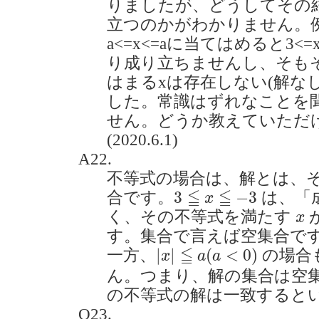
りましたが、どうしてその結
立つのかがわかりません。例えば
a<=x<=aに当てはめると3<=x<
り成り立ちませんし、そも
はまるxは存在しない(解な
した。常識はずれなことを
せん。どうか教えていただ
(2020.6.1)
A22.
不等式の場合は、解とは、
3
≦
x
≦
−
3
≦
≦
3
−
3
合です。
は、「
x
x
く、その不等式を満たす
x
す。集合で言えば空集合で
|
x
|
≦
a
(
a
<
0
)
≦
|
|
(
<
0
)
一方、
の場合
x
a
a
ん。つまり、解の集合は空
の不等式の解は一致すると
Q23.