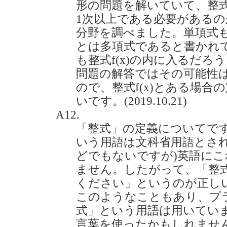
形の問題を解いていて、整式f
1次以上である必要がある
分野を調べました。単項式
とは多項式であると書かれて
も整式f(x)の内に入るだ
問題の解答ではその可能性
ので、整式f(x)とある場
いです。(2019.10.21)
A12.
「整式」の定義についてで
いう用語は文科省用語とされ
どでもないですが)英語に
ません。したがって、「整
ください」というのが正し
このようなこともあり、プ
式」という用語は用いてい
言葉を使ったかもしれませ