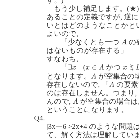
す。)
もう少し補足します。(★)
あることの定義ですが, 逆
いとはどのようなことかという
よいので,
A
「少なくとも一つ
の
A
はないものが存在する」
すなわち,
x
∈
∖
x
∈
A
∃
x
∃
∈
∈
∖
「
(
かつ
x
x
A
x
A
となります。
が空集合の
A
A
存在しないので, 「
の要
A
のは存在しません。つまり, 
A
んので,
が空集合の場合は
A
ということになります。
Q4.
|3xー6|>2x+4 のような
て、解く方法は理解してい