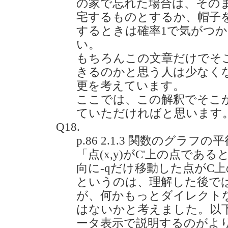
の家で忘れた場合は、その
宅するものとするか、帽子
するときは確率1で気がつ
い。
もちろんこの文章だけでそ
きるのかと思う人は少なく
更を考えています。
ここでは、この解釈でそこ
ていただければと思います
Q18.
p.86 2.1.3 関数のグラ
「点(x,y)がC'上の点である
向に-qだけ移動した点がC
というのは、理解した後で
が、何かもっとダイレクト
はないかと考えました。以
ータ表示で説明するのがよ