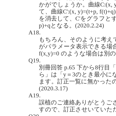
かがでしょうか。曲線C:(x, y)=
て、曲線C':(x, y)=(t+p, 
を消去して、C'をグラフとする
p)+qとなる。(2020.2.24)
A18.
もちろん、そのように考え
がパラメータ表示できる場
f(x,y)=0 のような場合
Q19.
別冊回答 p.65 下から8行
ら」は「y＝3のとき最小に
ます。訂正一覧に無かった
(2020.3.17)
A19.
誤植のご連絡ありがとうご
すので、訂正させいていた