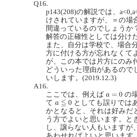
Q16.
p143(208)の解説では、a<0,a=
けされていますが、＝の場
間違っているのでしょうか
解答の正確性としては分け
また、自分は学校で、場合
方に付ける方が忘れなくて
が、この本では片方にのみ
どういった理由があるので
いします。(2019.12.3)
A16.
a
=
0
=
0
ここでは、例えば
の
a
a
≦
0
≦
0
て
としても誤りでは
a
かとなると、それは好みだ
う方でよいと思います。と
し、譲らない人もいますが
あわせればよいと思います