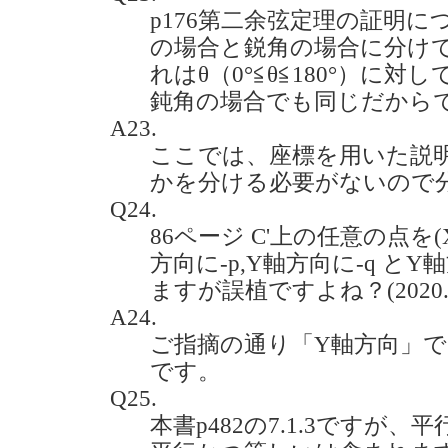
p176第二余弦定理の証明に
の場合と鋭角の場合に分け
れはθ（0°≦θ≦180°）に
鈍角の場合でも同じだからですか。
A23.
ここでは、座標を用いた説
かを分ける必要がないので
Q24.
86ページ C'上の任意の点を(X
方向に-p,Y軸方向に-q と
ますが誤植ですよね？(2020.7
A24.
ご指摘の通り「Y軸方向」で
です。
Q25.
本書p482の7.1.3ですが