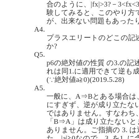
合のように、|fx|>3?－3<
験してみると、このやり方
が、出来ない問題もあったりします
A4.
プラスエリートのどこの記
か?
Q5.
p6の絶対値の性質 の3.の
れは同1.に適用できて逆も
(∵絶対値a≧0)(2019.5.28)
A5.
一般に、A⇒Bとある場合は
にすぎず、逆が成り立たな
ではありません。すなわち
「B⇒A」は成り立たない
ありません。ご指摘の 3. 
た、|a|≧0なので、3. を1