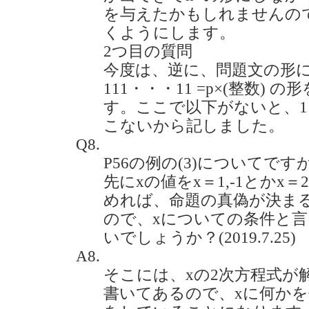
を与えたかもしれませんの
くようにします。
2つ目の質問
今度は、逆に、問題文の形
111・・・11 =p×(整数)
す。ここで以下がないと、11
こないから記しました。
Q8.
P56の例の(3)についてで
先にxの値をx＝1,-1とかx＝2^(1/
めれば、命題の真偽が決ま
ので、xについての条件と
いでしょうか？(2019.7.25)
A8.
そこには、xの2次方程式が
書いてあるので、xに何か