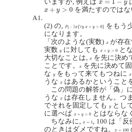
=
1
−
いますが, 例えば
x
y
x
+
y
>
0
+
>
0
を満たすのではな
x
y
A1.
(2) の,
をもう
P
2
:
∃
x
{
∀
y
x
+
y
>
0
}
:
∃
{
∀
+
>
0
}
P
x
y
x
y
2
になります。
「次のような(実数)
が存在
x
x
実数
に対しても
と
x
+
y
>
0
y
+
>
0
y
x
y
大切なことは,
を先に決め
x
x
ことです。
を先に決めて固
x
x
な
をもって来てもつねに
x
y
y
x
うな
はあるかということ
x
x
この問題の解答が「偽」に
うな
は存在しません。つま
x
x
でそれを固定しても
とし
y
y
に選べば
とはならな
x
+
y
>
0
+
>
0
x
y
ちなみに,
, 100 は
x
=
1
=
1
x
のときはダメですね。
x
=
100
=
100
x