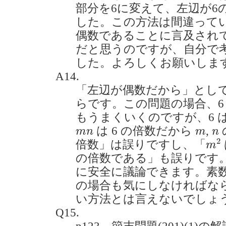
部分を6に変えて、左辺が6
した。この方法は間違って
偶数であることに言及され
だと思うのですが、自分で
した。よろしくお願いします。(2
A14.
「左辺が偶数だから」として
らです。この問題の場合、6
もうまくいくのですが、6 
m
n
m
n
は 6 の倍数だから
,
m
n
m
n
m
2
2
倍数」は誤りですし、「
m
の倍数である」も誤りです
に安全に議論できます。素
の場合も気にしなければな
い方法とは言えないでしょ
Q15.