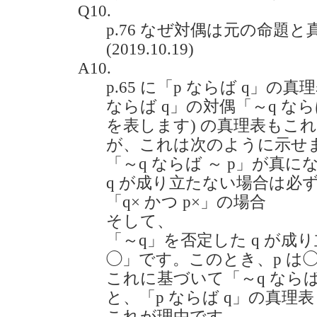
Q10.
p.76 なぜ対偶は元の命題
(2019.10.19)
A10.
p.65 に「p ならば q」
ならば q」の対偶「～q ならば
を表します) の真理表もこ
が、これは次のように示せ
「～q ならば ～ p」が真に
q が成り立たない場合は必ず
「q× かつ p×」の場合
そして、
「～q」を否定した q が成
◯」です。このとき、p は
これに基づいて「～q ならば
と、「p ならば q」の真理
これが理由です。