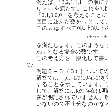
例えば, 「3,2,1,1,1」の
り
を満たす。これを1
X
≦
8
≦
8
X
「2,1,0,0,0」を考える
回目に並んだ数を
として
x
k
x
k
この
はすべて0以上3以下
x
k
x
k
x
1
+
x
2
+
x
3
+
+
+
+
x
x
x
1
2
3
を満たします。このような
(
(
となる場合の数です。
X
≦
8
≦
8
X
この考え方を一般化して書
Q7.
例題６－３（３）について
解答では、pk=1/9(10^n-
することを示しています。
して、解答にはkの存在は明
在が明記されていません。
いないので不十分なのかな