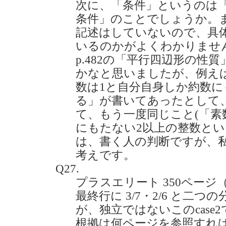
次に、「条件」というのは
条件」のことでしょうか。
記述はしていないので、具
いるのかがよくわかりませ
p.482の「平行四辺形の性
かなと思いましたが、例え
数は1と自分自身しか約数に
る」が書いてあったとして
て、もう一度同じこと(「素
にもたない2以上の整数とい
は、書く人の判断ですが、
考えです。
Q27.
プラスエリート 350ページ（
最終行に 3/7・2/6 と二
が、独立ではないこのcase
根拠は何ページを参照すれ