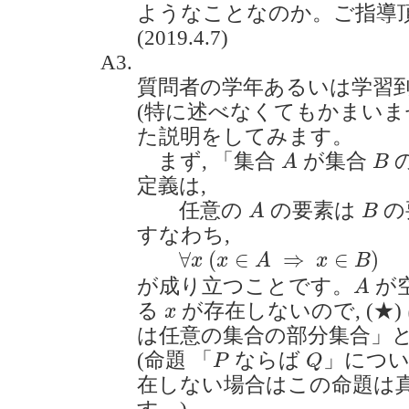
ようなことなのか。ご指導
(2019.4.7)
A3.
質問者の学年あるいは学習
(特に述べなくてもかまいませ
た説明をしてみます。
A
B
まず, 「集合
が集合
A
B
定義は,
A
B
任意の
の要素は
の
A
B
すなわち,
∀
x
(
x
∈
A
⇒
x
∈
B
)
⋯
⋯
(
∀
(
∈
⇒
∈
)
x
x
A
x
B
A
が成り立つことです。
が
A
x
る
が存在しないので, (★)
x
は任意の集合の部分集合」
P
Q
(命題 「
ならば
」につい
P
Q
在しない場合はこの命題は