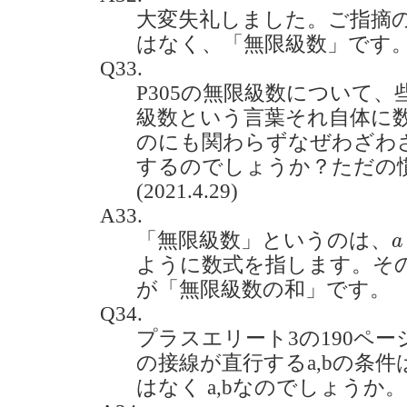
大変失礼しました。ご指摘
はなく、「無限級数」です
Q33.
P305の無限級数について
級数という言葉それ自体に
のにも関わらずなぜわざわ
するのでしょうか？ただの
(2021.4.29)
A33.
a
「無限級数」というのは、
a
ように数式を指します。そ
が「無限級数の和」です。
Q34.
プラスエリート3の190ペー
の接線が直行するa,bの条件は
はなく a,bなのでしょうか。(20