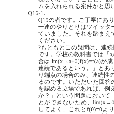
ムを入れられる案件かと思
Q16-1.
Q15の者です。ご丁寧にあ
一連のやりとりはツイッタ
ていました。それを踏まえ
ください。
?もともとこの疑問は、連
です。学校の教科書では「a
合はlim(x→a+0)f(x)=f(a
連続であるという。」とあ
り端点の場合のみ、連続性
るのです。いただいた回答
を認める立場であれば、例えば「
か？」という問題において「
とができないため、lim(x→0)f(x
してよく、これとf(0)=0よりlim