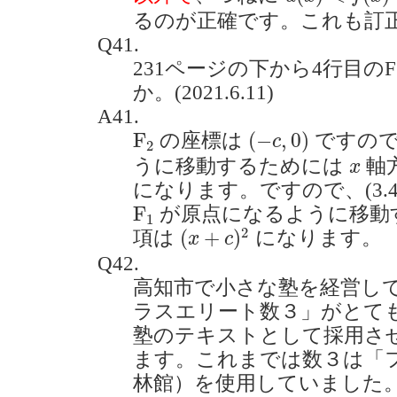
るのが正確です。これも訂
Q41.
231ページの下から4行目の
か。(2021.6.11)
A41.
(
−
c
,
0
)
F
2
F
(
−
,
0
)
の座標は
ですので
c
2
x
うに移動するためには
軸
x
になります。ですので、(3.
F
1
F
が原点になるように移動する場
1
(
x
+
c
)
2
2
(
+
)
項は
になります。
x
c
Q42.
高知市で小さな塾を経営し
ラスエリート数３」がとて
塾のテキストとして採用さ
ます。これまでは数３は「
林館）を使用していました