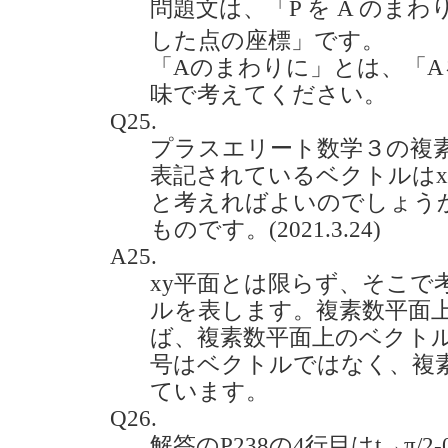
問題文は、「P を A のま
した点の座標」です。
「Aのまわりに」とは、「
味で考えてください。
Q25.
プラスエリート数学３の複
表記されているベクトルはx
と考えればよいのでしょうか
ものです。(2021.3.24)
A25.
xy平面とは限らず、そこで
ルを表します。複素数平面
ば、複素数平面上のベクトルで
号はベクトルではなく、複素
ています。
Q26.
解答のP238の4行目はt→π/2-