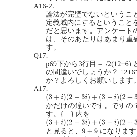
A16-2.
論法が完璧でないというこ
定義域内にするということ
だと思います。アンケート
は、そのあたりはあまり重
す。
Q17.
p69下から3行目 =1/2(12+6)
の間違いでしょうか？ 12+
か？よろしくお願いします。(20
A17.
(
3
+
i
)
(
2
−
3
i
)
+
(
3
−
i
)
(
2
+
3
i
)
(
3
+
)
(
2
−
3
)
+
(
3
−
)
(
2
+
i
i
i
かだけの違いです。ですの
す。{ } 内を
(
3
+
i
)
(
2
−
3
i
)
+
(
3
−
i
)
(
2
+
3
i
)
=
(
6
−
7
(
3
+
)
(
2
−
3
)
+
(
3
−
)
(
2
+
i
i
i
9
+
9
9
+
9
と見ると、
になります
(
a
+
b
)
(
c
+
d
)
+
(
a
−
b
)
(
c
−
d
)
=
2
a
c
+