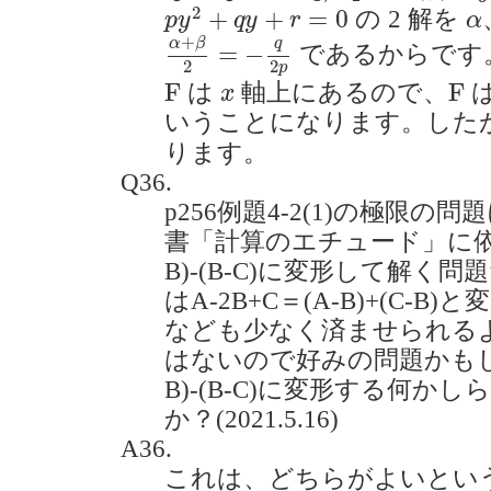
p
y
2
+
q
y
+
r
=
0
α
2
+
+
=
0
の 2 解を
p
y
q
y
r
α
α
+
β
2
=
−
q
2
p
+
α
β
q
=
−
であるからです
2
2
p
F
F
x
F
F
は
軸上にあるので、
x
いうことになります。した
ります。
Q36.
p256例題4-2(1)の極限
書「計算のエチュード」に依拠す
B)-(B-C)に変形して解
はA-2B+C＝(A-B)+(C-
なども少なく済ませられる
はないので好みの問題かもし
B)-(B-C)に変形する何
か？(2021.5.16)
A36.
これは、どちらがよいとい