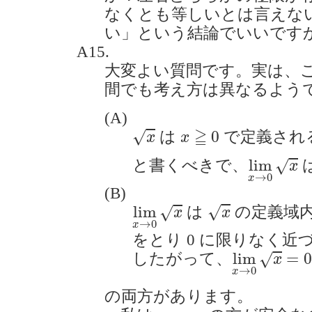
なくとも等しいとは言えな
い」という結論でいいですか？(2
A15.
大変よい質問です。実は、
間でも考え方は異なるよう
(A)
x
x
≧
0
≧
0
√
は
で定義され
x
x
lim
x
→
0
lim
と書くべきで、
√
x
→
0
x
(B)
x
lim
x
→
0
x
lim
√
は
の定義域
√
x
x
→
0
x
をとり 0 に限りなく
lim
x
→
0
x
=
lim
=
0
したがって、
√
x
→
0
x
の両方があります。