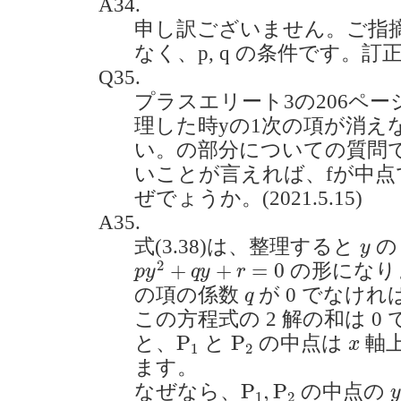
A34.
申し訳ございません。ご指摘の
なく、p, q の条件です。訂
Q35.
プラスエリート3の206ペー
理した時yの1次の項が消え
い。の部分についての質問で
いことが言えれば、fが中
ぜでょうか。(2021.5.15)
A35.
y
式(3.38)は、整理すると
の
y
p
y
2
+
q
y
+
r
=
0
2
+
+
=
0
の形になり
p
y
q
y
r
q
の項の係数
が 0 でなけ
q
この方程式の 2 解の和は 
P
1
P
2
x
P
P
と、
と
の中点は
軸
x
1
2
ます。
P
1
,
P
2
P
,
P
なぜなら、
の中点の
1
2