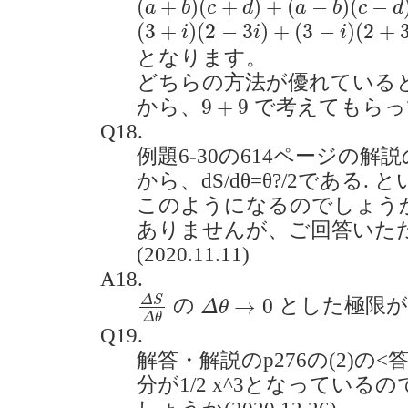
(
+
)
(
+
)
+
(
−
)
(
−
a
b
c
d
a
b
c
d
(
3
+
i
)
(
2
−
3
i
)
+
(
3
−
i
)
(
2
+
3
i
)
=
12
+
6
(
3
+
)
(
2
−
3
)
+
(
3
−
)
(
2
+
i
i
i
となります。
どちらの方法が優れている
9
+
9
9
+
9
から、
で考えてもらっ
Q18.
例題6-30の614ページの解
から、dS/dθ=θ?/2である
このようになるのでしょうか
ありませんが、ご回答いた
(2020.11.11)
A18.
Δ
S
Δ
θ
Δ
θ
→
0
Δ
S
→
0
の
とした極限
Δ
θ
Δ
θ
Q19.
解答・解説のp276の(2)の
分が1/2 x^3となってい