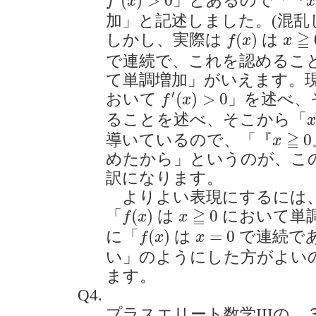
(
)
>
0
」とあるので「『
f
x
x
加」と記述しました。(混乱
f
(
x
)
x
≧
0
≧
(
)
しかし、実際は
は
f
x
x
で連続で、これを認めるこ
て単調増加」がいえます。
f
′
(
x
)
>
0
′
(
)
>
0
おいて
」を述べ、
f
x
x
ることを述べ、そこから「
x
x
≧
0
≧
0
導いているので、「『
x
めたから」というのが、こ
訳になります。
よりよい表現にするには、p.
f
(
x
)
x
≧
0
≧
(
)
0
「
は
において単
f
x
x
f
(
x
)
x
=
0
(
)
=
0
に「
は
で連続で
f
x
x
い」のようにした方がよい
ます。
Q4.
プラスエリート数学IIIの