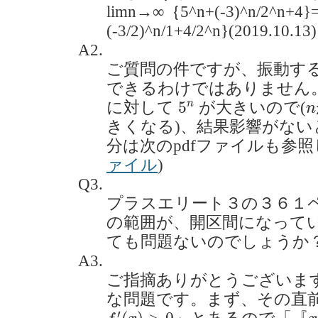
limn→∞｛5^n+(-3)^n/2^n+4}=
(-3/2)^n/1+4/2^n}(2019.10.13)
A2.
ご質問の件ですが、振動す
できるわけではありません。
5
n
n
n
5
に対して
が大きいので(
n
きくなる)、結果影響がな
分は次のpdfファイルも参照
ァイル
)
Q3.
プラスエリート３の３６１
の範囲が、開区間になって
ても問題ないのでしょうか？(20
A3.
ご指摘ありがとうございま
な問題です。まず、その直
f
′
(
x
)
>
0
x
′