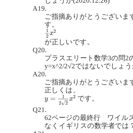
しょうか(2020.12.26)
A19.
ご指摘ありがとうございま
す。
1
2
x
2
1
2
x
2
が正しいです。
Q20.
プラスエリート数学3の問2
y=x^2/2√2ではないでしょうか。
A20.
ご指摘ありがとうございま
正しくは、
y
=
1
2
2
x
2
1
2
=
です。
y
x
√
2
2
Q21.
62ページの最終行 ワイル
なくイギリスの数学者では？(202