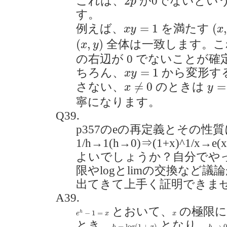
2
これは、
が0でないとい
p
す。
(
x
,
x
y
=
1
=
1
(
例えば、
を満たす
x
y
x
(
x
,
y
)
(
,
)
全体は一致します。こ
x
y
の右辺が 0 でないことが
x
y
=
1
=
1
ちろん、
から変形す
x
y
y
=
1
x
≠
0
≠
0
=
さない、
のときは
x
y
寧になります。
Q39.
p357のeの再定義とその性質
1/h→1(h→0)⇒(1+x)^1/
よいでしょうか？自分でや
限やlogとlimの交換など
出てきて上手く証明できませんでし
A39.
e
h
−
1
=
x
とおいて、
の極限に
x
−
1
=
h
e
x
x
とき、
となり、
h
=
log
(
1
+
x
)
h
→
0
=
log
(
1
+
)
→