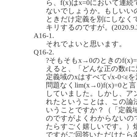
ら、f(x)はx=0において
ないでしょうか。もしいい
ときだけ定義を別にしなく
キリするのですが。(2020.9.
A16-1.
それでよいと思います。
Q16-2.
?そもそもx→0のときのf(x)
えると、「どんな正の数εに対
定義域のxはすべて√x-0<
問題なくlim(x→0)f(x)
していました。しかし、ア
れたということは、この論
いうことですか？（「定義
のですがよくわからないの
たらすごく嬉しいです。）
ですがご回答いただけたら幸いで