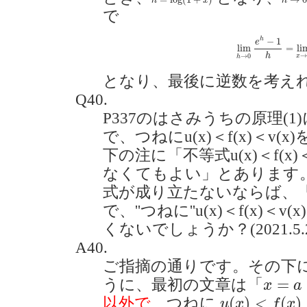
h
x
h
で
lim
h
→
0
e
h
−
1
h
=
l
−
1
h
e
lim
=
li
h
→
0
x
h
となり、最後に逆数を考え
Q40.
P337のはさみうちの原理(1
で、つねにu(x)＜f(x)＜v(
下の注に「不等式u(x)＜f(x)
なくてもよい」とあります。
式が成り立たないならば、「
で、''つねに''u(x)＜f(x)＜
くないでしょうか？(2021.5.2
A40.
ご指摘の通りです。その下に
x
=
a
=
うに、最初の文章は「
x
a
u
(
x
)
<
f
(
x
)
<
v
(
(
)
<
(
)
以外で
、つねに
u
x
f
x