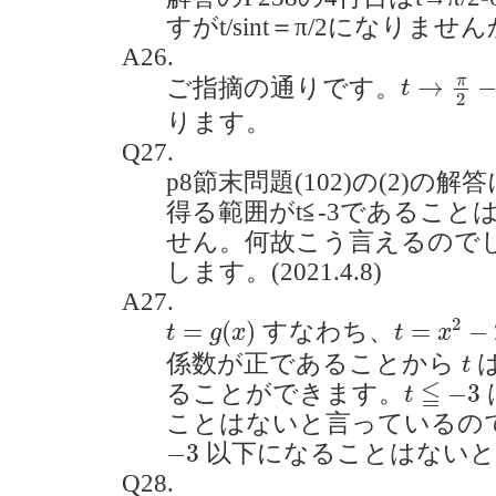
すがt/sint＝π/2になりませんか？
A26.
t
→
π
2
−
0
π
→
ご指摘の通りです。
t
2
ります。
Q27.
p8節末問題(102)の(2)の
得る範囲がt≦-3であるこ
せん。何故こう言えるので
します。(2021.4.8)
A27.
t
=
x
2
−
2
a
t
=
g
(
x
)
2
=
(
)
=
−
すなわち、
t
g
x
t
x
t
係数が正であることから
t
t
≦
−
3
≦
−
3
ることができます。
t
ことはないと言っているの
−
3
−
3
以下になることはないと
Q28.