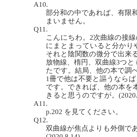
A10.
部分和の中であれば、有限
まいません。
Q11.
こんにちわ。2次曲線の接
にまとまっていると分かり
それと陰関数の微分で出来
放物線、楕円、双曲線3つと
たです。結局、他の本で調
1冊で他は不要と謳うなら
です。できれば、他の本を
きると思うのですが。(2020.7
A11.
p.202 を見てください。
Q12.
双曲線が焦点よりも外側で
(2020.8.14)