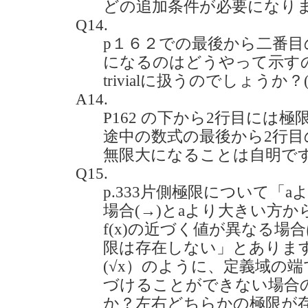
どの追加条件が必要になり
Q14.
p１６２での最後から二番目
になるのはどうやって示す
trivialに扱うのでしょうか？(20
A14.
P162 の下から2行目には
途中の数式の最後から2行
無限大になることは自明で
Q15.
p.333片側極限について「
場合(→)とaより大きい方か
f(x)の近づく値が異なる場合
限は存在しない」とありますが
(√x）のように、定義域の
づけることができない場合
か？左右どちらかの極限が