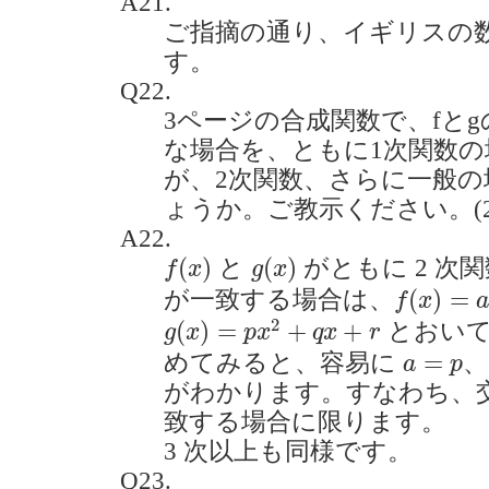
A21.
ご指摘の通り、イギリスの
す。
Q22.
3ページの合成関数で、fと
な場合を、ともに1次関数
が、2次関数、さらに一般
ょうか。ご教示ください。(2021
A22.
f
(
x
)
g
(
x
)
(
)
(
)
と
がともに 2 次
f
x
g
x
f
(
x
)
=
a
x
2
(
)
=
が一致する場合は、
f
x
g
(
x
)
=
p
x
2
+
q
x
+
r
2
(
)
=
+
+
とおい
g
x
p
x
q
x
r
a
=
p
=
めてみると、容易に
、
a
p
がわかります。すなわち、
致する場合に限ります。
3 次以上も同様です。
Q23.