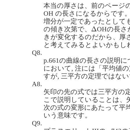
本当の厚さは、前のページのp
OH の長さになるからです
増分が一定であったとして
Δ
Δ
の傾き次第で、
OHの長さ
きが変化するのだから、厚
と考えてみるとよいかもし
Q8.
p.661の曲線の長さの説明
において, 注には「平均値の
すが, 三平方の定理ではないでしょ
A8.
矢印の先の式では三平方の
こで説明していることは、
次の式の変形にあたって平
いう意味です。
Q9.