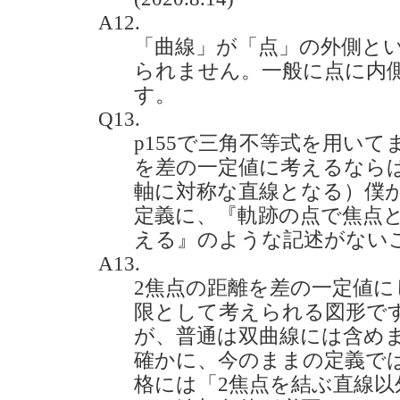
A12.
「曲線」が「点」の外側と
られません。一般に点に内
す。
Q13.
p155で三角不等式を用い
を差の一定値に考えるなら
軸に対称な直線となる）僕
定義に、『軌跡の点で焦点
える』のような記述がないことです
A13.
2焦点の距離を差の一定値
限として考えられる図形です
が、普通は双曲線には含め
確かに、今のままの定義で
格には「2焦点を結ぶ直線