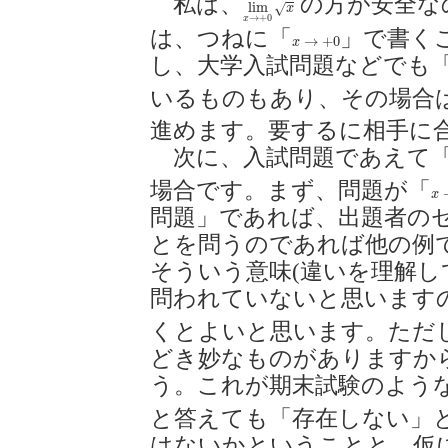
私は、
の方が安全な
lim
x
→
+
0
x
lim
√
x
→
+
0
x
は、つねに「
」で書く
x
→
+
0
→
+
0
x
し、大学入試問題などでも
いるものもあり、その場合
進めます。要するに相手に
次に、入試問題であえて
場合です。まず、問題が「
x
x
問題」であれば、出題者の
とを問うのであれば他の例
そういう意味(違いを理解し
問われていないと思います
くとよいと思います。ただ
どき妙なものがありますか
う。これが期末試験のよう
と答えても「存在しない」
はないかということと、仮