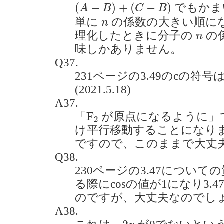
(
A
−
B
)
+
(
C
−
B
)
(
−
)
+
(
−
)
でもかま
A
B
C
B
n
単に
の係数の大きい順に
n
n
理化したときに分子の
の
n
味しかありません。
Q37.
231ページの3.49のcの符
(2021.5.18)
A37.
F
2
F
「
が原点になるように」
2
け平行移動することになり
ですので、このままで大丈
Q38.
230ページの3.47について
る際にcosの値が1になり3.
のですが、大丈夫なのでしょうか。
A38.
2
p