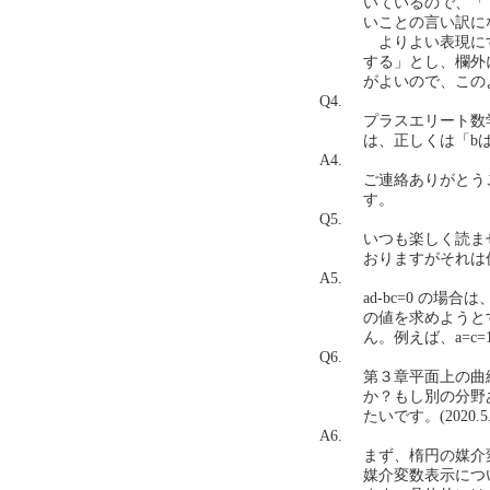
いているので、「
いことの言い訳に
よりよい表現にする
する」とし、欄外
がよいので、この
Q4.
プラスエリート数
は、正しくは「bは０
A4.
ご連絡ありがとう
す。
Q5.
いつも楽しく読ませ
おりますがそれは何故
A5.
ad-bc=0 の場合
の値を求めようとす
ん。例えば、a=c=
Q6.
第３章平面上の曲
か？もし別の分野
たいです。(2020.5.
A6.
まず、楕円の媒介
媒介変数表示につ