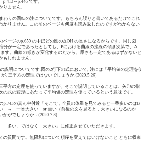
413～p.446 です。
かりません。
直線まわりの回転の注についてです。もちろん誤りと書いてあるだけでこれ
わかりません。この前のページも何度も読み返したのですがわからない
Δ
Δ
ページのp.659 の中ほどの図の
OH の長さになるからです。同じ図
Δ
Δ
の増分が一定であったとしても、Pにおける曲線の接線の傾き次第で、
ります。曲線の傾きが変化するのだから、厚さも一定であるはずがない
かもしれません。
長さの説明についてです.図の2行下の式において, 注には「平均値の定理を
が, 三平方の定理ではないでしょうか.(2020.5.26)
三平方の定理を使っていますが、そこで説明していることは、矢印の指
次の式の変形にあたって平均値の定理を使っているという意味です。
Iのp.743の真ん中付近「そこで，全員の体重を見てみると一番多いのはB
い → 一番大きい or 重い（前後の文を見ると，大きいになるのか
がでしょうか．(2020.7.8)
。「多い」ではなく「大きい」に修正させていただきます。
ついての質問です。無限和について順序を変えてはいけないこと ともに収束