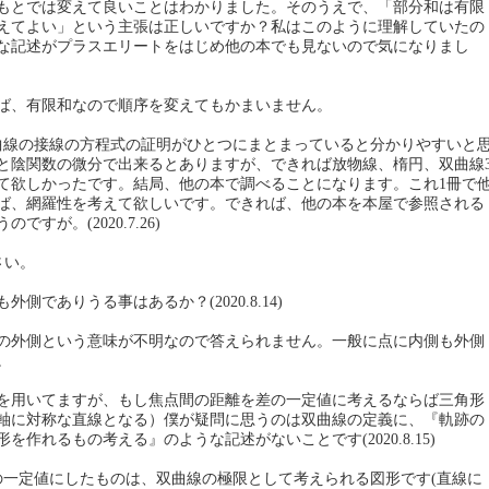
もとでは変えて良いことはわかりました。そのうえで、「部分和は有限
えてよい」という主張は正しいですか？私はこのように理解していたの
な記述がプラスエリートをはじめ他の本でも見ないので気になりまし
ば、有限和なので順序を変えてもかまいません。
曲線の接線の方程式の証明がひとつにまとまっていると分かりやすいと
と陰関数の微分で出来るとありますが、できれば放物線、楕円、双曲線
て欲しかったです。結局、他の本で調べることになります。これ1冊で
ば、網羅性を考えて欲しいです。できれば、他の本を本屋で参照される
すが。(2020.7.26)
ださい。
側でありうる事はあるか？(2020.8.14)
の外側という意味が不明なので答えられません。一般に点に内側も外側
。
等式を用いてますが、もし焦点間の距離を差の一定値に考えるならば三角形
軸に対称な直線となる）僕が疑問に思うのは双曲線の定義に、『軌跡の
を作れるもの考える』のような記述がないことです(2020.8.15)
の一定値にしたものは、双曲線の極限として考えられる図形です(直線に