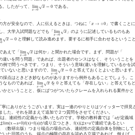
lim
x
→
0
x
=
0
lim
=
0
る。したがって、
である。
√
x
→
0
x
。
x
x
→
+
0
→
+
0
の方が安全なので、人に伝えるときは、つねに「
」で書くこと
x
lim
x
→
0
x
lim
し、大学入試問題などでも「
」のように記述しているものもあ
√
x
→
0
x
m
x
→
0
x
=
0
m
=
0
と理解して読み進めます。要するに相手に合わせるというこ
√
x
→
0
lim
x
→
0
x
lim
であえて「
は何か」と聞かれた場合です。まず、問題が「
√
x
→
0
x
の違いを問う問題」であれば、出題者のセンスはなく、そういうことを
の例で問うべきです。つまり、そういう意味(違いを理解しているかを
lim
x
→
0
x
=
0
lim
=
0
れていないと思いますので、
と答えておくとよいと思います
√
x
→
0
x
の採点はときどき妙なものがありますから例外もあることでしょう。こ
lim
x
→
0
x
lim
うなものであれば、
を 0 と答えても「存在しない」と答えても
√
x
→
0
x
いかということと、仮にばつがついたらクレームを入れられる案件かと
ご丁寧にありがとうございます。実は一連のやりとりはツイッターで拝見
ました。それを踏まえて追加で２つ質問をさせてください。
問は、連続性の定義から沸いたものです。学校の教科書では「aが定義域
m(x→a+0)f(x)=f(a)が成り立つとき、f(x)はx=aで連続であるとい
。（数研出版）つまり端点の場合のみ、連続性の定義自体を別物にして
だいた回答のうち、端点の極限の存在を認める立場であれば、例えば