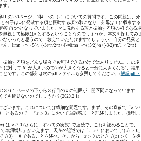
ます。
IIIの250ページ、問4－3の（2）についての質問です。この問題は、分
割ると分子は∞に発散する項と振動する項の和になり、分母は１に収束する
解答では∞となっていました。∞に発散する項と振動する項の和である
を無視して極限は∞とするということなのでしょうか。本文を探してみ
いなかったと思うので、教えていただけますでしょうか。自分の見落と
n→∞｛5^n+(-3)^n/2^n+4}=limn→∞{(5/2)^n+(-3/2)^n/1+4/2^n}
、振動する項をどんな場合でも無視できるわけではありません。この場
n
5
n
n
n
)
5
n
に対して
が大きいので(
が大きくなると十分に大きくなる)、結果
n
ことです。この部分は次のpdfファイルも参照してください。(
解説pdfフ
の３６１ページの下から３行目のｘの範囲が、開区間になっています
も問題ないのでしょうか？(2020.2.1)
x
>
0
>
ございます。これについては繊細な問題です。まず、その直前で「
x
x
>
0
0
>
0
」とあるので「『
』において単調増加」と記述しました。(混乱し
x
)
x
)
x
≧
0
≧
)
0
は
(さらに、すべての実数) で連続で、これを認めることで、
x
x
f
′
(
x
)
>
0
x
>
0
′
>
0
(
)
>
0
いて単調増加」がいえます。現在の記述では「
において
x
f
x
f
(
0
)
=
0
f
(
x
)
>
0
x
>
0
(
0
)
=
0
>
0
(
)
>
0
で
であることを述べ、そこから「
のとき
」を導
f
x
f
x
x
≧
0