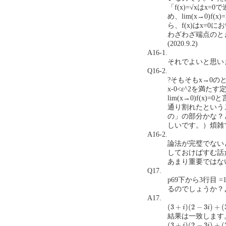
「f(x)=√xは
め、lim(x→0)f(x)
ら、f(x)はx=
わざわざ端点のと
(2020.9.2)
A16-1.
それでよいと思い
Q16-2.
?そもそもx→0の
x-0<ε^2を満た
lim(x→0)f
通り割れたという
の」の部分かな？
しいです。）煩雑で
A16-2.
論法が完璧でない
しておけばすむ話
あまり重要ではな
Q17.
p69下から3行目 =
るのでしょうか？よろ
A17.
(
3
+
i
)
(
2
−
3
i
)
+
(
3
−
i
)
(
2
(
3
+
)
(
2
−
3
)
+
(
i
i
結果は一致します。
(
3
+
i
)
(
2
−
3
i
)
+
(
3
−
i
)
(
2
(
3
+
)
(
2
−
3
)
+
(
i
i