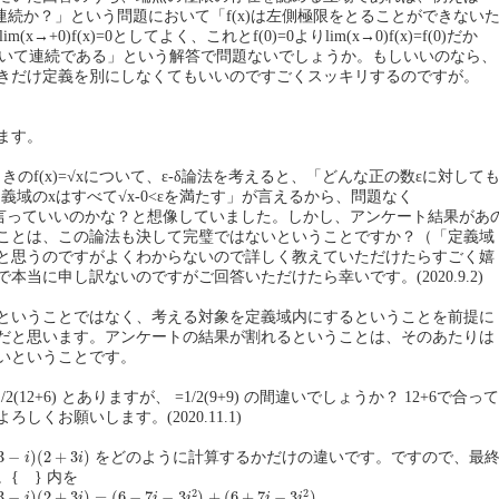
x=0で連続か？」という問題において「f(x)は左側極限をとることができない
=lim(x→+0)f(x)=0としてよく、これとf(0)=0よりlim(x→0)f(x)=f(0)だか
0において連続である」という解答で問題ないでしょうか。もしいいのなら、
きだけ定義を別にしなくてもいいのですごくスッキリするのですが。
ます。
ときのf(x)=√xについて、ε-δ論法を考えると、「どんな正の数εに対して
す定義域のxはすべて√x-0<εを満たす」が言えるから、問題なく
(x)=0と言っていいのかな？と想像していました。しかし、アンケート結果があ
ことは、この論法も決して完璧ではないということですか？（「定義域
と思うのですがよくわからないので詳しく教えていただけたらすごく嬉
本当に申し訳ないのですがご回答いただけたら幸いです。(2020.9.2)
ということではなく、考える対象を定義域内にするということを前提に
だと思います。アンケートの結果が割れるということは、そのあたりは
いということです。
1/2(12+6) とありますが、 =1/2(9+9) の間違いでしょうか？ 12+6で合って
しくお願いします。(2020.11.1)
+
3
i
)
3
−
)
(
2
+
3
)
をどのように計算するかだけの違いです。ですので、最
i
i
{ } 内を
+
3
i
)
=
(
6
−
7
i
−
3
i
2
)
+
(
6
+
7
i
−
3
i
2
)
2
2
3
−
)
(
2
+
3
)
=
(
6
−
7
−
3
)
+
(
6
+
7
−
3
)
i
i
i
i
i
i