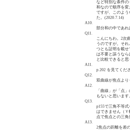
など特別な条件の
和なので順序を変
ですが、このよう
た。(2020.7.14)
A10.
部分和の中であれ
Q11.
こんにちわ。2次
うのですが。それ
つとも証明を載せ
は不要と謳うなら
と比較できると思うので
A11.
p.202 を見てく
Q12.
双曲線が焦点よりも外
A12.
「曲線」が「点」
もないと思います
Q13.
p155で三角不
はできません（Ｙ
点で焦点との三角形
A13.
2焦点の距離を差