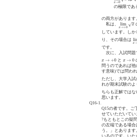
→
0
x
の極限であ
の両方があります
lim
x
→
+
0
lim
私は、
√
x
→
+
0
x
しています。しか
li
li
り、その場合は
x
です。
次に、入試問題
x
→
+
0
x
→
0
→
+
0
→
0
と
x
x
問うのであれば他
す意味)では問わ
ただし、大学入試
れが期末試験のよ
ちらも正解ではな
思います。
Q16-1.
Q15の者です。
せていただいてい
?もともとこの疑
の左端である場合はli
う。」とあります
いるのです。いた