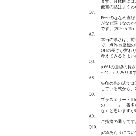
ます。具体的には、p.
他書の話はよくわ
Q7.
P660のななめ
がなぜ誤りなのか
です。(2020.5.19)
A7.
本当の厚さは、前の
で、点Pのx座標
OHの長さが変わ
考えてみるとよい
Q8.
p.661の曲線の
って. 」とあります
A8.
矢印の先の式では
している式から、
Q9.
プラスエリートII
の・・・」一番多
な）と思いますがいか
A9.
ご指摘の通りです
Q10.
p759あたりに