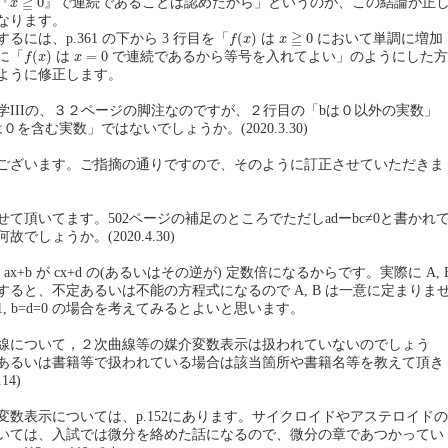
≧
0
『
』で連続であることは認めたから」というのが、この結論が正
x
なります。
f
(
x
)
x
≧
0
≧
(
)
0
には、p.361 の下から 3 行目を「
は
において単調に増加
f
x
x
f
(
x
)
x
=
0
(
)
=
0
に「
は
で連続であるから等号を入れてよい」のようにした方
f
x
x
ように修正します。
学IIIの、３２ページの脚注なのですが、２行目の「bは０以外の実数」
を含む実数」ではないでしょうか。(2020.3.30)
ございます。ご指摘の通りですので、そのように訂正させていただきま
て頂いてます。502ページの補足のところでただしadーbc≠0と書かれ
でしょうか。(2020.4.30)
は、ax+b が cx+d の(あるいはその逆が) 定数倍になるからです。実際に A, 
ると、不定あるいは不能の方程式になるので A, B は一意に定まりま
1, b=d=0 の場合を考えてみるとよいと思います。
線について，２次曲線等の媒介変数表示は扱われていないのでしょう
あるいは書籍等で扱われている場合は該当箇所や書籍名等を教えて頂き
14)
変数表示については、p.152にあります。サイクロイドやアステロイドの
いては、入試では微分を絡めた話になるので、微分の章であつかってい