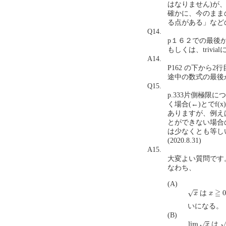
はなりません)が
確かに、今のまま
る点がある」など
Q14.
p１６２での最後
もしくは、trivial
A14.
P162 の下から
途中の数式の最後
Q15.
p.333片側極限
く場合(←)とでf
ありますが、例えば
とができない場合
は少なくとも等し
(2020.8.31)
A15.
大変よい質問です
なわち、
(A)
x
x
≧
0
≧
0
√
は
x
x
いになる。
(B)
x
lim
x
→
0
x
lim
は
√
x