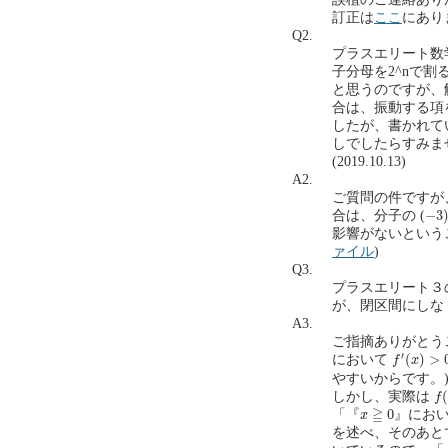
訂正は
ここ
にあり
Q2.
プラスエリート数学
子分母を2^nで
と思うのですが、
合は、振動する項
したが、書かれて
しでしたらすみません。lim
(2019.10.13)
A2.
ご質問の件ですが
−
3
)
−
3
合は、分子の (
影響がないという
ァイル
)
Q3.
プラスエリート３
が、閉区間にしなくて
A3.
ご指摘ありがとう
f
′
(
x
)
>
0
′
(
)
>
において
f
x
やすいからです。
f
(
(
しかし、実際は
f
x
≧
0
≧
0
「『
』にお
x
を述べ、そのあと