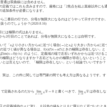
、普通は双曲線には含めません。
の定義ではこれも含みますので、厳格には「2焦点を結ぶ直線以外にも
の追加条件が必要になります。
から二番目の行での、分母が無限大になるのはどうやって示すのですか
に扱うのでしょうか？(2020.8.16)
2行目には極限の式はありません。
から2行目のことであれば、分母が無限大になることは自明です。
について「aより小さい方からaに近づく場合(→)とaより大きい方からaに近
(x)の近づく値が異なる場合は、f(x)のx→aのときの極限は存在しない」と
lim(x→0)(√x）のように、定義域の端で左右いずれかからは近づける
の極限はどうなりますか？左右どちらかの極限が存在しないということ
いとは言えないので、「極限は存在しない」という結論でいいですか？
。実は、この件に関しては専門家の間でも考え方は異なるようです。す
lim
x
→
+
0
x
=
0
lim
x
→
0
x
lim
=
0
lim
で定義されるのだから
と書くべきで、
は存在しな
√
√
x
x
→
+
0
→
0
x
x
x
√
の定義域内の
に対し、0 以外の値をとり 0 に限りなく近づいたとき
x
x