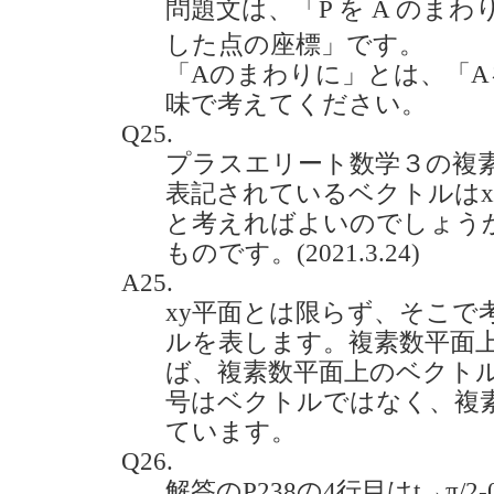
問題文は、「P を A のま
した点の座標」です。
「Aのまわりに」とは、「
味で考えてください。
Q25.
プラスエリート数学３の複
表記されているベクトルはx
と考えればよいのでしょうか
ものです。(2021.3.24)
A25.
xy平面とは限らず、そこで
ルを表します。複素数平面
ば、複素数平面上のベクトルで
号はベクトルではなく、複素
ています。
Q26.
解答のP238の4行目はt→π/2-