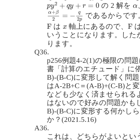
p
y
2
+
q
y
+
r
=
0
α
2
+
+
=
0
の 2 解を
p
y
q
y
r
α
α
+
β
2
=
−
q
2
p
+
α
β
q
=
−
であるからです
2
2
p
F
F
x
F
F
は
軸上にあるので、
x
いうことになります。した
ります。
Q36.
p256例題4-2(1)の極限
書「計算のエチュード」に依拠す
B)-(B-C)に変形して解
はA-2B+C＝(A-B)+(C-
なども少なく済ませられる
はないので好みの問題かもし
B)-(B-C)に変形する何
か？(2021.5.16)
A36.
これは、どちらがよいとい