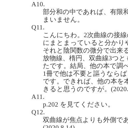
A10.
部分和の中であれば、有限
まいません。
Q11.
こんにちわ。2次曲線の接
にまとまっていると分かり
それと陰関数の微分で出来
放物線、楕円、双曲線3つと
たです。結局、他の本で調
1冊で他は不要と謳うなら
です。できれば、他の本を
きると思うのですが。(2020.7
A11.
p.202 を見てください。
Q12.
双曲線が焦点よりも外側で
(2020.8.14)