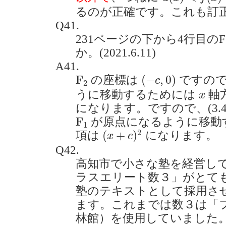
るのが正確です。これも訂
Q41.
231ページの下から4行目の
か。(2021.6.11)
A41.
(
−
c
,
0
)
F
2
F
(
−
,
0
)
の座標は
ですので
c
2
x
うに移動するためには
軸
x
になります。ですので、(3.
F
1
F
が原点になるように移動する場
1
(
x
+
c
)
2
2
(
+
)
項は
になります。
x
c
Q42.
高知市で小さな塾を経営し
ラスエリート数３」がとて
塾のテキストとして採用さ
ます。これまでは数３は「
林館）を使用していました