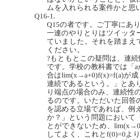
ムを入れられる案件かと思
Q16-1.
Q15の者です。ご丁寧にあ
一連のやりとりはツイッタ
ていました。それを踏まえ
ください。
?もともとこの疑問は、連
です。学校の教科書では「a
合はlim(x→a+0)f(x)=f(a
連続であるという。」とあ
り端点の場合のみ、連続性
るのです。いただいた回答
を認める立場であれば、例えば「
か？」という問題において「
とができないため、lim(x→0)f(x
してよく、これとf(0)=0よりlim