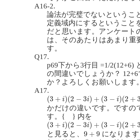
A16-2.
論法が完璧でないというこ
定義域内にするということ
だと思います。アンケート
は、そのあたりはあまり重
す。
Q17.
p69下から3行目 =1/2(12+6)
の間違いでしょうか？ 12+
か？よろしくお願いします。(20
A17.
(
3
+
i
)
(
2
−
3
i
)
+
(
3
−
i
)
(
2
+
3
i
)
(
3
+
)
(
2
−
3
)
+
(
3
−
)
(
2
+
i
i
i
かだけの違いです。ですの
す。{ } 内を
(
3
+
i
)
(
2
−
3
i
)
+
(
3
−
i
)
(
2
+
3
i
)
=
(
6
−
7
(
3
+
)
(
2
−
3
)
+
(
3
−
)
(
2
+
i
i
i
9
+
9
9
+
9
と見ると、
になります
(
a
+
b
)
(
c
+
d
)
+
(
a
−
b
)
(
c
−
d
)
=
2
a
c
+