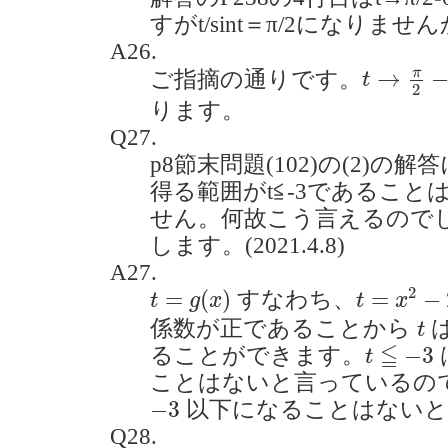
すがt/sint＝π/2になりませんか？
A26.
t
→
π
2
−
0
π
→
ご指摘の通りです。
t
2
ります。
Q27.
p8節末問題(102)の(2)の
得る範囲がt≦-3であるこ
せん。何故こう言えるので
します。(2021.4.8)
A27.
t
=
x
2
−
2
a
t
=
g
(
x
)
2
=
(
)
=
−
すなわち、
t
g
x
t
x
t
係数が正であることから
t
t
≦
−
3
≦
−
3
ることができます。
t
ことはないと言っているの
−
3
−
3
以下になることはないと
Q28.