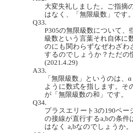
大変失礼しました。ご指摘
はなく、「無限級数」です
Q33.
P305の無限級数について
級数という言葉それ自体に
のにも関わらずなぜわざわ
するのでしょうか？ただの
(2021.4.29)
A33.
a
「無限級数」というのは、
a
ように数式を指します。そ
が「無限級数の和」です。
Q34.
プラスエリート3の190ペー
の接線が直行するa,bの条件は
はなく a,bなのでしょうか。(20