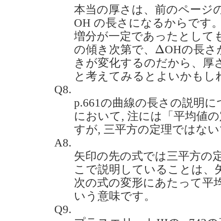
本当の厚さは、前のページのp
OH の長さになるからです
増分が一定であったとして
Δ
Δ
の傾き次第で、
OHの長さ
きが変化するのだから、厚
と考えてみるとよいかもし
Q8.
p.661の曲線の長さの説明
において, 注には「平均値の
すが, 三平方の定理ではないでしょ
A8.
矢印の先の式では三平方の
こで説明していることは、
次の式の変形にあたって平
いう意味です。
Q9.