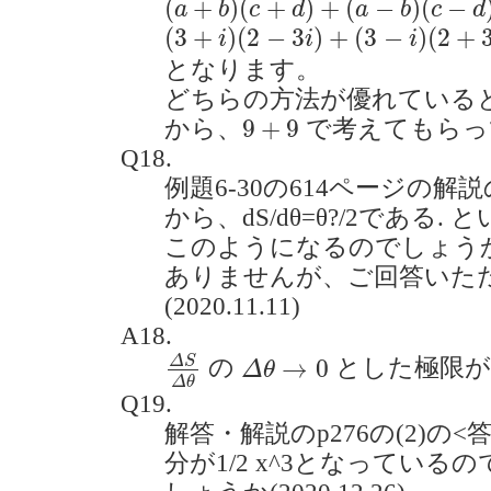
(
+
)
(
+
)
+
(
−
)
(
−
a
b
c
d
a
b
c
d
(
3
+
i
)
(
2
−
3
i
)
+
(
3
−
i
)
(
2
+
3
i
)
=
12
+
6
(
3
+
)
(
2
−
3
)
+
(
3
−
)
(
2
+
i
i
i
となります。
どちらの方法が優れている
9
+
9
9
+
9
から、
で考えてもらっ
Q18.
例題6-30の614ページの解
から、dS/dθ=θ?/2である
このようになるのでしょうか
ありませんが、ご回答いた
(2020.11.11)
A18.
Δ
S
Δ
θ
Δ
θ
→
0
Δ
S
→
0
の
とした極限
Δ
θ
Δ
θ
Q19.
解答・解説のp276の(2)の
分が1/2 x^3となってい