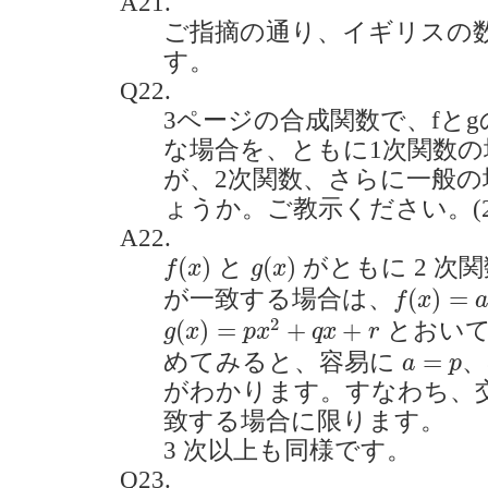
A21.
ご指摘の通り、イギリスの
す。
Q22.
3ページの合成関数で、fと
な場合を、ともに1次関数
が、2次関数、さらに一般
ょうか。ご教示ください。(2021
A22.
f
(
x
)
g
(
x
)
(
)
(
)
と
がともに 2 次
f
x
g
x
f
(
x
)
=
a
x
2
(
)
=
が一致する場合は、
f
x
g
(
x
)
=
p
x
2
+
q
x
+
r
2
(
)
=
+
+
とおい
g
x
p
x
q
x
r
a
=
p
=
めてみると、容易に
、
a
p
がわかります。すなわち、
致する場合に限ります。
3 次以上も同様です。
Q23.