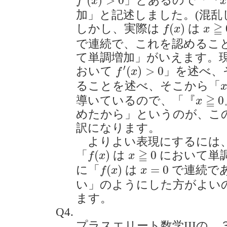
(
)
>
0
」とあるので「『
f
x
x
加」と記述しました。(混乱
f
(
x
)
x
≧
0
≧
(
)
しかし、実際は
は
f
x
x
で連続で、これを認めるこ
て単調増加」がいえます。
f
′
(
x
)
>
0
′
(
)
>
0
おいて
」を述べ、
f
x
x
ることを述べ、そこから「
x
x
≧
0
≧
0
導いているので、「『
x
めたから」というのが、こ
訳になります。
よりよい表現にするには、p.
f
(
x
)
x
≧
0
≧
(
)
0
「
は
において単
f
x
x
f
(
x
)
x
=
0
(
)
=
0
に「
は
で連続で
f
x
x
い」のようにした方がよい
ます。
Q4.
プラスエリート数学IIIの