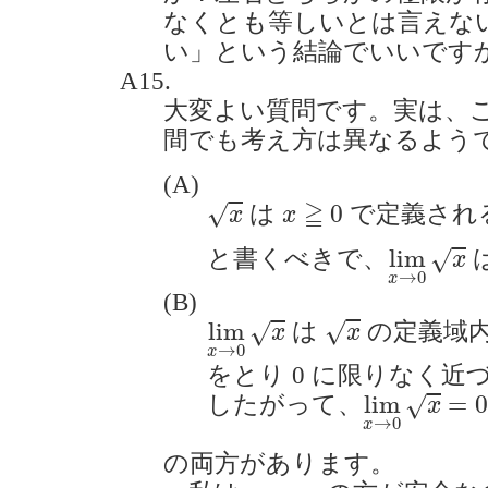
なくとも等しいとは言えな
い」という結論でいいですか？(2
A15.
大変よい質問です。実は、
間でも考え方は異なるよう
(A)
x
x
≧
0
≧
0
√
は
で定義され
x
x
lim
x
→
0
lim
と書くべきで、
√
x
→
0
x
(B)
x
lim
x
→
0
x
lim
√
は
の定義域
√
x
x
→
0
x
をとり 0 に限りなく
lim
x
→
0
x
=
lim
=
0
したがって、
√
x
→
0
x
の両方があります。