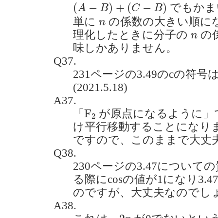
(
A
−
B
)
+
(
C
−
B
)
(
−
)
+
(
−
)
でもかま
A
B
C
B
n
単に
の係数の大きい順に
n
n
理化したときに分子の
の
n
味しかありません。
Q37.
231ページの3.49のcの符
(2021.5.18)
A37.
F
2
F
「
が原点になるように」
2
け平行移動することになり
ですので、このままで大丈
Q38.
230ページの3.47について
る際にcosの値が1になり3.
のですが、大丈夫なのでしょうか。
A38.
2
p