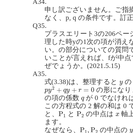
A34.
申し訳ございません。ご指摘の
なく、p, q の条件です。訂
Q35.
プラスエリート3の206ペー
理した時yの1次の項が消え
い。の部分についての質問で
いことが言えれば、fが中
ぜでょうか。(2021.5.15)
A35.
y
式(3.38)は、整理すると
の
y
p
y
2
+
q
y
+
r
=
0
2
+
+
=
0
の形になり
p
y
q
y
r
q
の項の係数
が 0 でなけ
q
この方程式の 2 解の和は 
P
1
P
2
x
P
P
と、
と
の中点は
軸
x
1
2
ます。
P
1
,
P
2
P
,
P
なぜなら、
の中点の
1
2