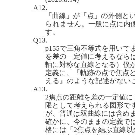
A12.
「曲線」が「点」の外側と
られません。一般に点に内
す。
Q13.
p155で三角不等式を用い
を差の一定値に考えるなら
軸に対称な直線となる）僕
定義に、『軌跡の点で焦点
える』のような記述がないことです
A13.
2焦点の距離を差の一定値
限として考えられる図形です
が、普通は双曲線には含め
確かに、今のままの定義で
格には「2焦点を結ぶ直線