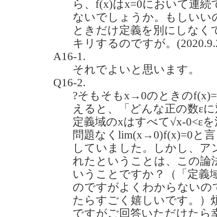
ら、f(x)はx=0において
ないでしょうか。もしいい
ときだけ定義を別にしなく
キリするのですが。(2020.9.
A16-1.
それでよいと思います。
Q16-2.
?そもそもx→0のときのf(x)
えると、「どんな正の数εに対
定義域のxはすべて√x-0<
問題なくlim(x→0)f(x)
していました。しかし、ア
れたということは、この論
いうことですか？（「定義
のですがよくわからないの
たらすごく嬉しいです。）
ですがご回答いただけたら幸いで