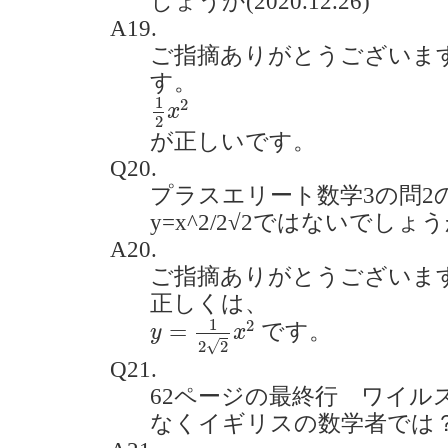
しょうか(2020.12.26)
A19.
ご指摘ありがとうございま
す。
1
2
x
2
1
2
x
2
が正しいです。
Q20.
プラスエリート数学3の問2
y=x^2/2√2ではないでしょうか。
A20.
ご指摘ありがとうございま
正しくは、
y
=
1
2
2
x
2
1
2
=
です。
y
x
√
2
2
Q21.
62ページの最終行 ワイル
なくイギリスの数学者では？(202