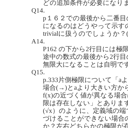
どの追加条件が必要になり
Q14.
p１６２での最後から二番目
になるのはどうやって示す
trivialに扱うのでしょうか？(20
A14.
P162 の下から2行目には
途中の数式の最後から2行
無限大になることは自明で
Q15.
p.333片側極限について「
場合(→)とaより大きい方か
f(x)の近づく値が異なる場合
限は存在しない」とありますが
(√x）のように、定義域の
づけることができない場合
か？左右どちらかの極限が