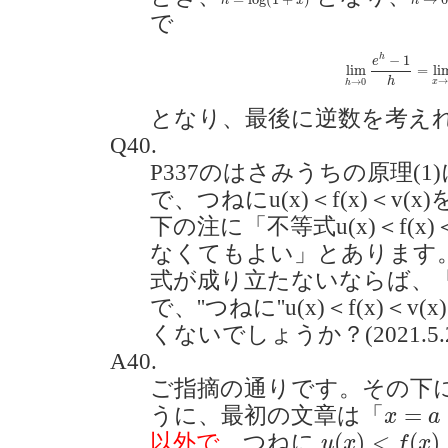
h
x
h
で
lim
h
→
0
e
h
−
1
h
=
l
−
1
h
e
lim
=
li
h
→
0
x
h
となり、最後に逆数を考え
Q40.
P337のはさみうちの原理(1
で、つねにu(x)＜f(x)＜v(
下の注に「不等式u(x)＜f(x)
なくてもよい」とあります。
式が成り立たないならば、「
で、''つねに''u(x)＜f(x)＜
くないでしょうか？(2021.5.2
A40.
ご指摘の通りです。その下に
x
=
a
=
うに、最初の文章は「
x
a
u
(
x
)
<
f
(
x
)
<
v
(
(
)
<
(
)
以外で
、つねに
u
x
f
x