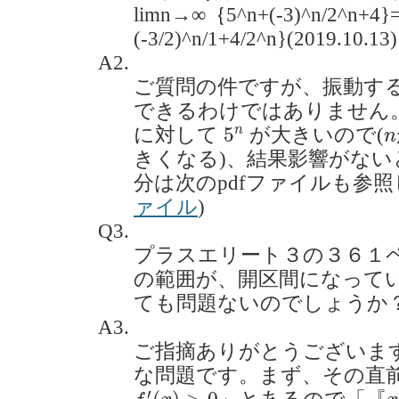
limn→∞｛5^n+(-3)^n/2^n+4}=
(-3/2)^n/1+4/2^n}(2019.10.13)
A2.
ご質問の件ですが、振動す
できるわけではありません。
5
n
n
n
5
に対して
が大きいので(
n
きくなる)、結果影響がな
分は次のpdfファイルも参照
ァイル
)
Q3.
プラスエリート３の３６１
の範囲が、開区間になって
ても問題ないのでしょうか？(20
A3.
ご指摘ありがとうございま
な問題です。まず、その直
f
′
(
x
)
>
0
x
′