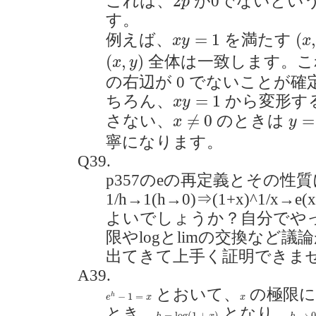
2
これは、
が0でないとい
p
す。
(
x
,
x
y
=
1
=
1
(
例えば、
を満たす
x
y
x
(
x
,
y
)
(
,
)
全体は一致します。こ
x
y
の右辺が 0 でないことが
x
y
=
1
=
1
ちろん、
から変形す
x
y
y
=
1
x
≠
0
≠
0
=
さない、
のときは
x
y
寧になります。
Q39.
p357のeの再定義とその性質
1/h→1(h→0)⇒(1+x)^1/
よいでしょうか？自分でや
限やlogとlimの交換など
出てきて上手く証明できませんでし
A39.
e
h
−
1
=
x
とおいて、
の極限に
x
−
1
=
h
e
x
x
とき、
となり、
h
=
log
(
1
+
x
)
h
→
0
=
log
(
1
+
)
→