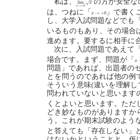
私は、
の方が安全な
lim
x
→
+
0
x
lim
√
x
→
+
0
x
は、つねに「
」で書く
x
→
+
0
→
+
0
x
し、大学入試問題などでも
いるものもあり、その場合
進めます。要するに相手に
次に、入試問題であえて
場合です。まず、問題が「
x
x
問題」であれば、出題者の
とを問うのであれば他の例
そういう意味(違いを理解し
問われていないと思います
くとよいと思います。ただ
どき妙なものがありますか
う。これが期末試験のよう
と答えても「存在しない」
はないかということと、仮