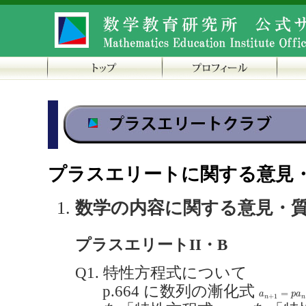
プラスエリートに関する意見
数学の内容に関する意見・
プラスエリートII・B
Q1. 特性方程式について
p.664 に数列の漸化式
a
n
+
1
=
p
a
n
+
=
a
p
a
+
1
n
n