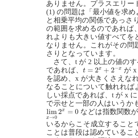
ありません。プラスエリートIIB
(1) の問題は「最小値を求
と相乗平均の関係であっさり
の範囲を求めるのであれば
れよりも大きい値すべてを
なりません。これがその問
さりとなっています。
さて、t が 2 以上の値
t
=
2
x
+
2
−
x
−
x
x
=
2
+
2
であれば、
が 
t
を認め、x が大きくさえな
なることについて触れれば
しい採点であれば、t が x
で示せと一部の人はいうか
lim
x
→
0
2
x
=
0
x
lim
2
=
0
などは指数関数が
→
0
x
いるからこそ成立すること
ことは普段は認めていること