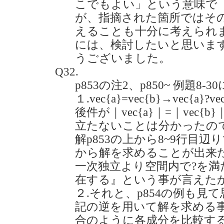
こでもよい」という意味で
が、指摘された箇所ではそ
えることも十分に考えられ
には、検討したいと思いま
うございました。
Q32.
p853の注2、p850~ 例題8
１.vec{a}=vec{b}→vec{a}?v
後件が｜vec{a}｜=｜vec
立たないことは分かったのですが
解p853の上から8~9行目
から解を求めることが出来
一次独立より空間内で?を満た
在する』という事が言えた
２.それと、p854の例も見
記の逆を用いて解を求める
合のように各成分を比較す