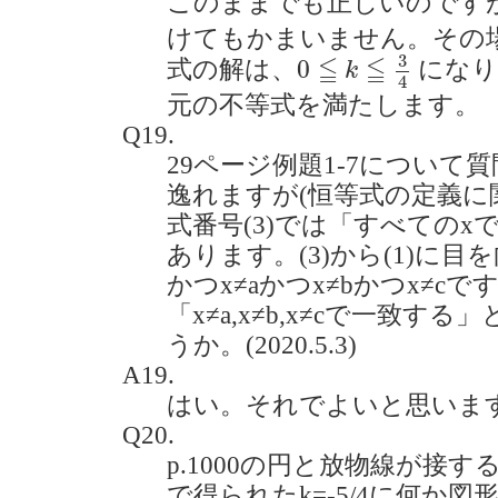
このままでも正しいのです
けてもかまいません。その
0
≦
k
≦
3
4
3
≦
≦
0
式の解は、
になり
k
4
元の不等式を満たします。
Q19.
29ページ例題1-7について
逸れますが(恒等式の定義に
式番号(3)では「すべての
あります。(3)から(1)に目を向
かつx≠aかつx≠bかつx≠c
「x≠a,x≠b,x≠cで一致
うか。(2020.5.3)
A19.
はい。それでよいと思いま
Q20.
p.1000の円と放物線が接
で得られたk=-5/4に何か