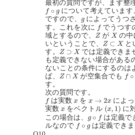
最初の質問ですが、まず整
f
∘
g
∘
について考えています
f
g
g
ですので、
によってうつ
g
f
す。これを次に
でうつす
f
Z
X
域とするので、
が
の中
Z
X
Z
⊂
X
⊂
いということで、
と
Z
X
Z
⊃
X
⊃
す。
では定義できま
Z
X
も定義できない場合がある
ないことの条件にするのは
Z
∩
X
f
∘
g
∩
∘
ば、
が空集合でも
Z
X
f
す。
次の質問です。
f
x
→
2
x
x
→
2
は実数
を
によっ
f
x
x
x
(
x
,
1
)
x
(
,
1
)
実数
をベクトル
に
x
x
g
∘
f
∘
この場合は、
は定義で
g
f
f
∘
g
∘
ルなので
は定義できま
f
g
Q10.