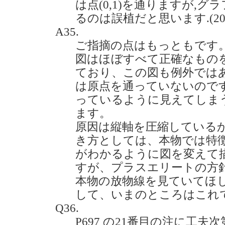
は点(0,1)を通りますが,
るのは誤植だと思います.(2021.
A35.
ご指摘の点はもっともです
図はほぼすべて正確なもの
ており、この図も例外では
は原点を通っていないので
っているように見えてしま
ます。
原因は縦軸を圧縮している
き方としては、本物では特
がわかるように図を変えて
すが、プラスエリートの方
本物の放物線を見ていてほ
して、いまのところはこれ
Q36.
P697 の21番目の注に工