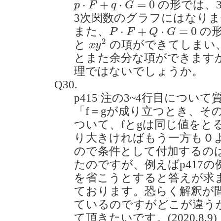
⋅
+
⋅
=
0
の形では、
p
F
q
G
3次関数のグラフにはなり
P
⋅
F
+
Q
⋅
G
=
0
⋅
+
⋅
=
0
また、
の
P
F
Q
G
x
y
2
2
と
の項ができてしまい
x
y
とまた余分な項ができます
理ではないでしょうか。
Q30.
p415 注の3~4行目につい
「f＝gが成り立つとき、そ
ついて、fとgは同じ値をと
り大きければもう一方も０
ので条件として付加するの
たのですが、例えばp417の例
を省こうとすると答えが求
ております。恐らく解釈が
ているのですがどこが違う
て頂きたいです。(2020.8.9)