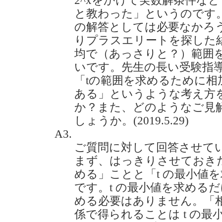
2^xをかけて実数解条件な
と教わった」というのです
の解答としては必要なかろ
りプラスエリートを探した
均で（あっさりと？）範囲
いです。先生の長い受験指
「tの範囲を求めるために相
ある」というような考え方
か？また、どのようなご見
しょうか。(2019.5.29)
A3.
ご質問に対して回答させて
まず、はっきりさせておきた
める」ことと「t の最小値
です。t の最小値を求めるだ
める必要はありません。「
係で得られることは t の最