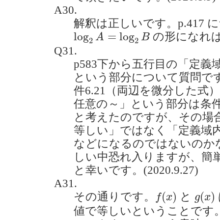
A30.
解釈は正しいです。p.417
log
2
A
=
log
2
B
log
=
log
の形になれ
A
B
2
2
Q31.
p583下から五行目の「定
という部分について質問です
件6.21（両辺を微分した
任意の～」という部分は条件
と考えたのですが、その場
等しい」ではなく「定義域
などになるのではないのか
しい中恐れ入りますが、簡
と幸いです。(2020.9.27)
A31.
f
(
x
)
g
(
x
)
(
)
(
)
その通りです。
と
f
x
g
x
値で等しいということです