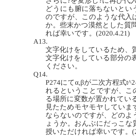
さらに?を変形し?に再び代
どうにも腑に落ちないとい
のですが、このような代入
か。些末かつ漠然とした質
れば幸いです。(2020.4.21)
A13.
文字化けをしているため、
文字化けをしている部分の
ください。
Q14.
P274にてα,βが二次方程式t^
れるということですが、こ
る場所に変数が置かれてい
見たためモヤモヤしていま
ならないのですが、どのよ
ょうか。おんぶにだっこな
授いただければ幸いです。(2020