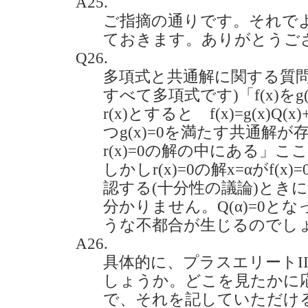
A25.
ご指摘の通りです。それで
ておきます。ありがとうご
Q26.
多項式と共通解に関する質問
すべて多項式です)「f(x)を
r(x)とすると f(x)=g(x)Q(x
つg(x)=0を満たす共通解
r(x)=0の解の中にある」
しかしr(x)=0の解x=αがf
認する(十分性の議論)ときにQ
分かりません。Q(α)=0と
うな不都合が生じるのでしょうか。
A26.
具体的に、プラスエリートI
しょうか。どこを見たかに
で、それを記していただけ