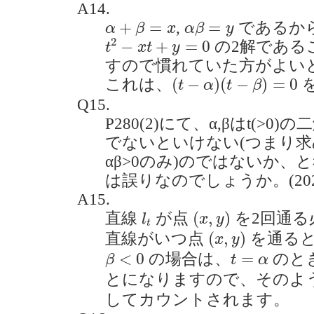
A14.
α
+
β
=
x
α
β
=
y
+
=
=
,
であるか
α
β
x
α
β
y
t
2
−
x
t
+
y
=
0
2
−
+
=
0
の2解である
t
x
t
y
すので慣れていた方がよい
(
t
−
α
)
(
t
−
β
)
=
0
(
−
)
(
−
)
=
0
これは、
t
α
t
β
Q15.
P280(2)にて、α,βはt(>0
でないといけない(つまり求め
αβ>0のみ)のではないか
は誤りなのでしょうか。(2020.
A15.
(
x
,
y
)
l
t
(
,
)
直線
が点
を2回通る
l
x
y
t
(
x
,
y
)
(
,
)
直線がいつ点
を通る
x
y
β
<
0
t
=
α
<
0
=
の場合は、
のと
β
t
α
とになりますので、そのよ
してカウントされます。