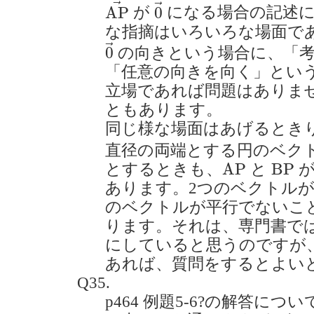
A
P
→
0
→
→
→
A
P
0
が
になる場合の記述
な指摘はいろいろな場面で
0
→
→
0
の向きという場合に、「
「任意の向きを向く」とい
立場であれば問題はありま
ともあります。
同じ様な場面はあげるとき
直径の両端とする円のベク
A
P
B
P
A
P
B
P
とするときも、
と
が
あります。2つのベクトルが
のベクトルが平行でないこ
ります。それは、専門書で
にしていると思うのですが
あれば、質問をするとよい
Q35.
p464 例題5-6?の解答に