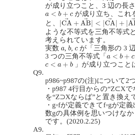
が成り立つこと、3 辺の長
a
<
b
+
c
<
+
が成り立ち、これ
a
b
c
|
C
A
→
+
A
B
→
|
<
|
C
A
→
|
+
|
→
→
→
|
C
A
+
A
B
|
<
|
C
A
|
+
|
A
と、
ような不等式を三角不等式
考えられています。
b
a
c
実数
,
,
が「三角形の 3
a
b
c
a
<
b
+
c
<
+
3 つの三角不等式「
a
b
c
c
<
a
+
b
<
+
」が成り立つこと
c
a
b
Q9.
p986~p987の(注)について
・p987 4行目からの“Z⊂
を“Z⊃Xならば”と置き換
・g◦fが定義できてf◦gが
数gの具体例を思いつけな
です。(2020.2.25)
A9.