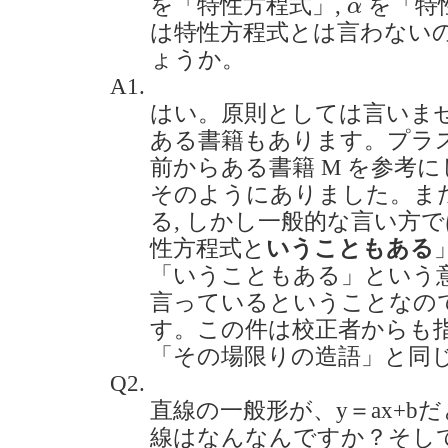
α
を「特性方程式」,
を「特
α
は特性方程式とは言わない
ょうか。
A1.
はい。原則としては言いませ
ある書籍もあります。プラスエ
前からある書籍 M を参考に
そのようにありました。また
る, しかし一般的な言い方で
性方程式と
いうこともある
「いうこともある」という意
言っているということなの
す。この件は校正者からも指
「その場限りの造語」と同
Q2.
直線の一般形が、y＝ax+b
線はなんなんですか？そし