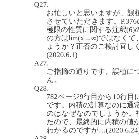
Q27.
お忙しいと思いますが、誤
させていただきます。P.37
極限の性質に関する注釈(6)
の方はlim(x→∞)ではなくて
ょうか？正否のご検討宜し
(2020.6.1)
A27.
ご指摘の通りです。誤植に
ん。
Q28.
782ページ9行目から10行
です。内積の計算なのに通
のはなぜなのでしょうか。
たので、最終的に内積の値がa1
わかるのですが…(2020.6.24
A28.