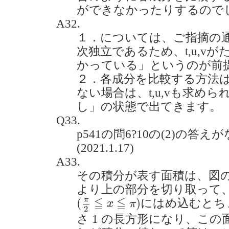
ができなかったりするのでしょう
A32.
１．については、ご指摘の
次独立であるため、t,u,v
かっている」というのが前
２．各成分を比較する方法
ない場合は、t,u,vも求め
し」の状態で出てきます。
Q33.
p541の問6?10の(2)の答
(2021.1.17)
A33.
その積分が表す面積は、図
より上の部分を切り取って
(
π
2
≦
x
≦
π
)
≦
≦
π
(
)
にはめ込むとち
x
π
2
さ 1 の長方形になり、この