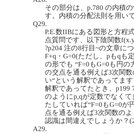
その部分は、p.780 の内積の性
す。内積の分配法則を用い
Q29.
P.E.数IIBにある図形と
点質問です、以下陰関数f(x.y
?p204 注の8行目~の文章
F+q・G=0(ただし、pもqも定数
の形でも “F=0もG=0も円
の交点を通る例えば3次関
い“という解釈であってます
解釈であってたとき、p199 7
のようにp,qが定数でなくて
たしていれば“F=0もG=0
点を通る例えば3次関数のよ
認識は間違えでしょうか？(2020
A29.
p
⋅
F
+
q
⋅
G
=
0