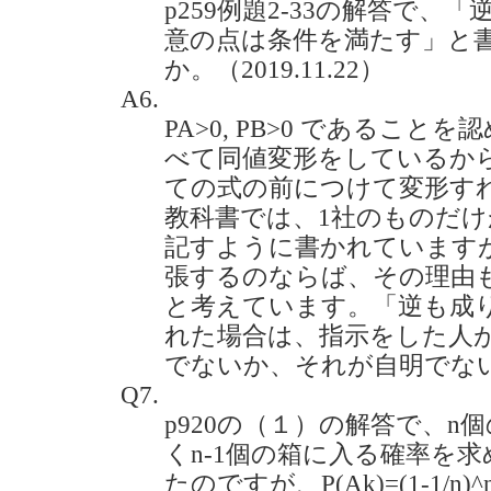
p259例題2-33の解答で、「逆に
意の点は条件を満たす」と
か。（2019.11.22）
A6.
PA>0, PB>0 であるこ
べて同値変形をしているから
ての式の前につけて変形す
教科書では、1社のものだ
記すように書かれています
張するのならば、その理由
と考えています。「逆も成
れた場合は、指示をした人
でないか、それが自明でな
Q7.
p920の（１）の解答で、n
くn-1個の箱に入る確率を
たのですが、P(Ak)=(1-1