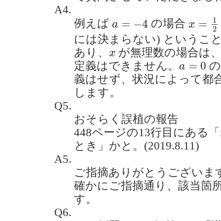
A4.
x
=
1
2
a
=
−
4
1
=
−
4
=
例えば
の場合
a
x
2
には決まらない) というこ
x
あり、
が無理数の場合は、
x
a
=
0
=
0
定義はできません。
の
a
義はせず、状況によって都
します。
Q5.
おそらく誤植の報告
448ページの13行目にある
とき」かと。(2019.8.11)
A5.
ご指摘ありがとうございま
確かにご指摘通り、該当箇所は
す。
Q6.