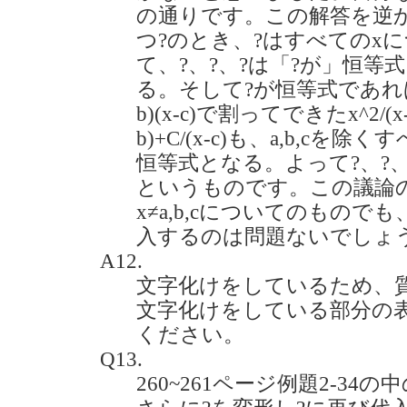
の通りです。この解答を逆か
つ?のとき、?はすべてのx
て、?、?、?は「?が」恒等式
る。そして?が恒等式であれば、
b)(x-c)で割ってできたx^2/(x-a)(x
b)+C/(x-c)も、a,b,c
恒等式となる。よって?、?、
というものです。この議論
x≠a,b,cについてのものでも
入するのは問題ないでしょうか？(
A12.
文字化けをしているため、
文字化けをしている部分の
ください。
Q13.
260~261ページ例題2-34