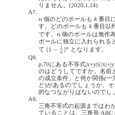
りません。(2020.1.24)
A7.
k
n
個のどのボールも
番目
n
k
k
す。どのボールも
番目以
k
n
です。
個のボールは無作
n
ボールに独立に入れられる
(
1
−
1
n
)
n
1
(
1
−
)
n
て
となります。
n
Q8.
p.70にある不等式|x+y|≦|x
のはどうしてですか。名前
の成立条件」と何か関係(一
ど)があるのでしょうか。
的なつながりはないのでしょうか。
A8.
三角不等式の起源まではわ
ていることは、三角形 ABC