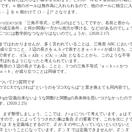
k
k
n
です。
個のボールは無作為に入れられるので、他のボールに独立に
n
1
−
1
n
(
1
−
1
n
)
n
1
1
n
1
−
(
1
−
)
n
を
個かけて
となります。
n
n
n
|x+y|≦|x|+|y|を「三角不等式」と呼ぶのはどうしてですか。名前と形から
の成立条件」と何か関係(一方から他方が導ける、など)があるのでしょ
つには数学的なつながりはないのでしょうか。(2020.2.17)
まではわかりませんが、多く言われていることは、三角形 ABC におい
b
a
<
b
+
c
a
c
<
+
成り立つこと、3 辺の長さを
,
,
で表すとき
が成り立ち、
a
b
c
a
b
c
|
C
A
→
+
A
B
→
|
<
|
C
A
→
|
+
|
A
B
→
|
→
→
→
→
|
C
A
+
A
B
|
<
|
C
A
|
+
|
A
B
|
で表すと、
となることから、このような不等
呼ばれるようになったと考えられています。
a
<
b
+
c
<
+
角形の 3 辺の長さである」ことと、3 つの三角不等式「
かつ
a
b
c
+
b
+
」が成り立つことは同値です。
a
b
注)について2つ質問です
からの“Z⊂Xでなければ”というのを“Z⊃Xならば”と置き換えても同内容でし
てf◦gが定義出来ないような関数fと関数gの具体例を思いつけなかったので
2020.2.25)
f
∘
g
Y
g
∘
、まず整理しましょう。ここでは、
について考えています。
は
f
g
g
Y
Z
f
g
すので、
によってうつされた像は集合
の要素です。これを次に
g
Z
f
f
X
Z
X
は
を定義域とするので、
が
の中に入っていないといけないと
f
X
Z
X
Z
⊃
X
Z
⊃
X
⊃
⊃
ということになっています。
では定義できませんが、
X
Z
X
Z
X