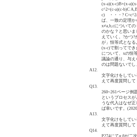
(x-a)(x-c)B+(x-
c^2=(c-a)(c-b)C
c) ・・・? C=c
ば、一致の定理か
x≠a,b,cにつ
のかな？と思いま
えていく。?かつ?
が」恒等式となるよう
(x-c)で割ってできたx^
について、xの恒等
議論の通り、与えら
のは問題ないでしょうか
A12.
文字化けをしてい
えて再度質問して
Q13.
260~261ペー
というプロセスが
うな代入はなぜ正
ば幸いです。(2020.4
A13.
文字化けをしてい
えて再度質問して
Q14.
P274にてα,βが