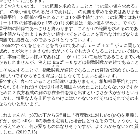
答させていただきます。
せておきたいのは、「t の範囲を求める」ことと「t の最小値を求める」
す。t の最小値を求めるだけであれば、t の範囲を求める必要はありませ
乗平均」の関係で得られることは t の最小値だけで、t の範囲ではあ
トIIB の解答編の p.155 の (1) の問題は「最小値を求めよ」ですの
乗平均の関係であっさりと終わります。これが t の範囲を求めるのであ
最小値からそれよりも大きい値すべてをとることを言わなければなりま
問題では必要ないのであっさりとなっています。
t
=
2
x
+
2
−
x
−
x
x
=
2
+
2
 以上の値のすべてをとることを言うのであれば、
が x に関し
t
認め、x が大きくさえなればtがいくらでも大きくなることについて触れ
す。本当に厳しい採点であれば、t が x について連続であることまで示
lim
x
→
0
2
x
=
0
x
lim
2
=
0
かもしれませんが、例えば
などは指数関数が連続であること
→
0
x
こそ成立することで、指数関数が連続であることは普段は認めているこ
は難しい)ですからそこを深追いはしなくてもよいと思います。
張ですが、言っていることに間違いはありません。相加相乗平均だけで
は求められてもそれだけでは取り得る範囲を求めたことにならないのですか
ために 2 次方程式の解の存在条件を持ち出すといささか大がかりという
しかし、慎重な人を非難するわけにはいかないのでそれはそれでその主
ならないと思います。
れませんが、p373の下から6行目に「有理数xに対しa^x (a>0)を定義し
すが、仮にa<0やa=0の場合を定義した場合はどうなるのでしょうか。ち
て考えてみて、何か変なものになりそうですが、よくわからないので質
。(2019.7.15)