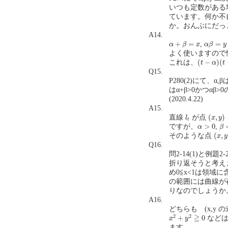
いつも定数がある
ています。何か不
か。おんぶにだっこ
A14.
α
+
β
=
x
α
β
=
y
+
=
=
,
α
β
x
α
β
y
よく使いますので
(
t
−
α
)
(
t
−
β
)
(
−
)
(
これは、
t
α
t
Q15.
P280(2)にて、
はα+β>0かつα
(2020.4.22)
A15.
(
x
,
y
)
l
t
(
,
)
直線
が点
l
x
y
t
β
<
α
>
0
>
0
ですが、
,
α
β
(
x
,
y
)
(
,
そのような点
x
y
Q16.
問2-14(1)と例題
折り返そうと考えま
め0≦x<1は領域に
の範囲には曲線が
りなのでしょうか。(20
A16.
どちらも (x,y
x
2
+
y
2
≧
0
2
2
≧
+
0
などは
x
y
ます。