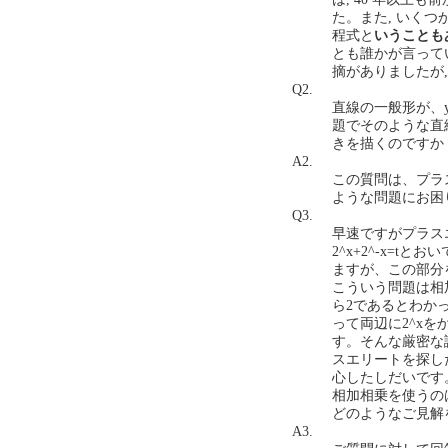
た。また, いくつ
程式と
いうことも
とも誰かが言って
摘がありましたが
Q2.
直線の一般形が、y
題でそのような直
きを描くのですか？(20
A2.
この質問は、プラ
ような問題にお困
Q3.
早速ですがプラスエ
2^x+2^-x=
ますが、この部分
こういう問題は相
ら2であるとわか
って両辺に2^x
す。そんな厳密な
スエリートを探し
心したしだいです
相加相乗を使うの
どのようなご見解をお
A3.