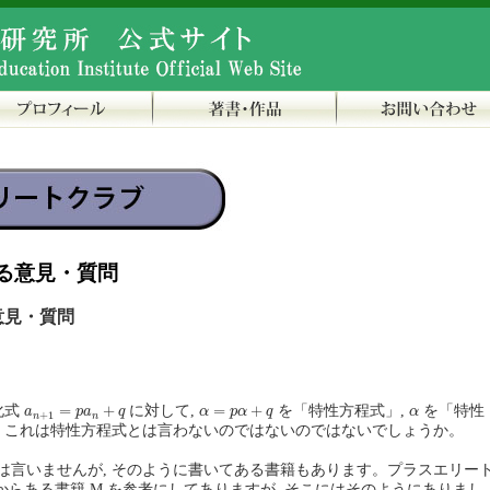
る意見・質問
意見・質問
a
n
+
1
=
p
a
n
+
q
α
=
p
α
+
q
α
=
+
=
+
漸化式
に対して,
を「特性方程式」,
を「特性
a
p
a
q
α
p
α
q
α
+
1
n
n
, これは特性方程式とは言わないのではないのではないでしょうか。
は言いませんが, そのように書いてある書籍もあります。プラスエリー
も前からある書籍 M を参考にしてありますが, そこにはそのようにありまし