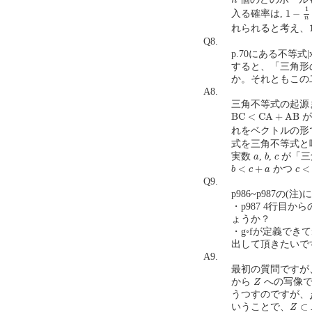
n
1
−
1
n
1
1
−
入る確率は,
n
れられると考え、
Q8.
p.70にある不等式
すると、「三角形
か。それともこの二
A8.
三角不等式の起源
B
C
<
C
A
+
A
B
B
C
<
C
A
+
A
B
が
れをベクトルの形
式を三角不等式と
b
a
c
実数
,
,
が「三
a
b
c
b
<
c
+
a
c
<
a
<
+
<
かつ
b
c
a
c
Q9.
p986~p987の(
・p987 4行目
ょうか？
・g◦fが定義でき
出して頂きたいです。(
A9.
最初の質問ですが
Z
から
への写像で
Z
うつすのですが、
Z
⊂
X
⊂
いうことで、
Z