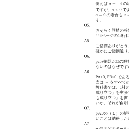
a
=
−
4
=
−
4
例えば
の
a
a
<
0
<
0
ですが、
で
a
a
=
0
x
=
=
0
の場合も
a
x
す。
Q5.
おそらく誤植の報
448ページの13行
A5.
ご指摘ありがとう
確かにご指摘通り、
Q6.
p259例題2-33
ないのはなぜですか。（
A6.
PA>0, PB>
当は ⇔ をすべ
教科書では、1社
成り立つ」を主張
も成り立つ」を書
いか、それが自明
Q7.
p920の（１）の
いことは納得したのです
A7.
n
個のどのボール