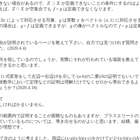
Z
⊃
X
⊃
きない場合があるので、
が定義できないことの条件にするのはよ
Z
X
Z
∩
X
f
∘
g
∩
∘
えば、
が空集合でも
は定義できなくなります。
Z
X
f
g
(
x
,
1
)
x
g
x
2
(
,
1
)
によって対応させる写像、
は実数
をベクトル
に対応させ
x
g
x
x
g
∘
f
f
∘
g
g
∘
∘
の場合は、
は定義できますが、
の像がベクトルなので
は定
g
f
g
f
g
由が説明されているページを教えて下さい。自力では見つけれず質問さ
2020.4.4)
何を指しているのでしょうか。実際にそれが行われている場面を教えて
できるかと思います。
の(1) 式変形をして左辺ー右辺≦0を示して-(a-b)の二乗≦0の証明でもいいで
験数学において定理などの証明は理解だけでなくゼロから導出できるよ
？(2020.4.18)
て
しければかまいません。
の範囲内で証明することが困難なものもありますが、プラスエリートの
ていているものについては、導き出せるのがよいと思います。結構、厳
が理想です。
て次のように考えました。両辺に(x-a)(x-b)(x-c)をかけてx^2=(x-b)(x-c)A