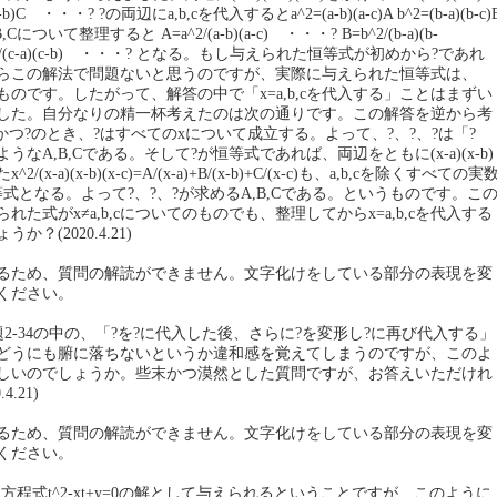
a)(x-b)C ・・・? ?の両辺にa,b,cを代入するとa^2=(a-b)(a-c)A b^2=(b-a)(b-c)
 A,B,Cについて整理すると A=a^2/(a-b)(a-c) ・・・? B=b^2/(b-a)(b-
^2/(c-a)(c-b) ・・・? となる。もし与えられた恒等式が初めから?であれ
らこの解法で問題ないと思うのですが、実際に与えられた恒等式は、
いてのものです。したがって、解答の中で「x=a,b,cを代入する」ことはまずい
した。自分なりの精一杯考えたのは次の通りです。この解答を逆から考
かつ?のとき、?はすべてのxについて成立する。よって、?、?、?は「?
なA,B,Cである。そして?が恒等式であれば、両辺をともに(x-a)(x-b)
2/(x-a)(x-b)(x-c)=A/(x-a)+B/(x-b)+C/(x-c)も、a,b,cを除くすべての実
式となる。よって?、?、?が求めるA,B,Cである。というものです。こ
れた式がx≠a,b,cについてのものでも、整理してからx=a,b,cを代入する
？(2020.4.21)
るため、質問の解読ができません。文字化けをしている部分の表現を変
ください。
ジ例題2-34の中の、「?を?に代入した後、さらに?を変形し?に再び代入する」
どうにも腑に落ちないというか違和感を覚えてしまうのですが、このよ
しいのでしょうか。些末かつ漠然とした質問ですが、お答えいただけれ
.21)
るため、質問の解読ができません。文字化けをしている部分の表現を変
ください。
二次方程式t^2-xt+y=0の解として与えられるということですが、このように