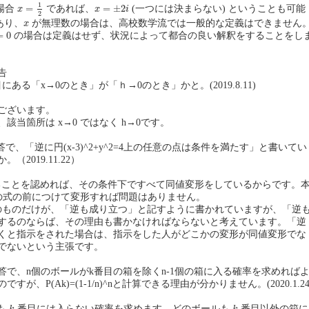
x
=
1
2
x
=
±
2
i
1
=
=
±
2
場合
であれば、
(一つには決まらない) ということも可能
x
x
i
2
x
あり、
が無理数の場合は、高校数学流では一般的な定義はできません
x
0
=
0
の場合は定義はせず、状況によって都合の良い解釈をすることをし
告
目にある「x→0のとき」が「ｈ→0のとき」かと。(2019.8.11)
ございます。
該当箇所は x→0 ではなく h→0です。
の解答で、「逆に円(x-3)^2+y^2=4上の任意の点は条件を満たす」と書いてい
2019.11.22）
0 であることを認めれば、その条件下ですべて同値変形をしているからです。
ての式の前につけて変形すれば問題はありません。
のものだけが、「逆も成り立つ」と記すように書かれていますが、「逆
するのならば、その理由も書かなければならないと考えています。「逆
くと指示をされた場合は、指示をした人がどこかの変形が同値変形でな
でないという主張です。
解答で、n個のボールがk番目の箱を除くn-1個の箱に入る確率を求めれば
が、P(Ak)=(1-1/n)^nと計算できる理由が分かりません。(2020.1.24
k
k
も
番目には入らない確率を求めます。どのボールも
番目以外の箱に