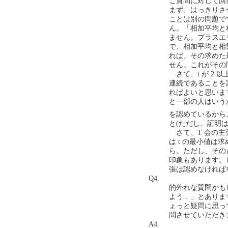
ご質問に対して回
まず、はっきりさ
ことは別の問題で
ん。「相加平均と相
ません。プラスエリー
で、相加平均と相
れば、その求めた
せん。これがその
さて、t が 2
連続であることを
ればよいと思いま
と一部の人はいう
を認めているから
と(ただし、証明
さて、T 会の主
は t の最小値
ら。ただし、その
印象もあります。
張は認めなければ
Q4.
的外れな質問かもし
よう．」とありま
ょっと疑問に思っ
問させていただきました
A4.