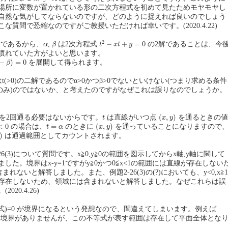
場所に変数が置かれている形の二次方程式を初めて見たためモヤモヤし
自然な気がしてならないのですが、どのように捉えれば良いのでしょう
な質問で恐縮なのですがご教授いただければ幸いです。(2020.4.22)
t
2
−
x
t
+
y
=
0
β
2
α
−
+
=
0
であるから、
,
は2次方程式
の2解であることは、今
α
β
t
x
t
y
慣れていた方がよいと思います。
=
0
−
)
=
0
を展開して得られます。
β
α,βはt(>0)の二解であるのでα>0かつβ>0でないといけない(つまり求める条件
β>0のみ)のではないか、と考えたのですがなぜこれは誤りなのでしょうか。
(
x
,
y
)
t
(
,
)
を2回通る必要はないからです。
は直線がいつ点
を通るときの値
t
x
y
(
x
,
y
)
0
t
=
α
<
0
=
(
,
)
の場合は、
のときに
を通っていることになりますので
t
α
x
y
)
は通過範囲としてカウントされます。
2-26(3)について質問です。x≧0,y≧0の範囲を図示してからx軸,y軸に関して
した。境界はx-y=1ですがy≧0かつ0≦x<1の範囲には直線が存在しない
含まれないと解答しました。また、例題2-26(3)の(?)においても、y<0,x≧1
存在しないため、領域には含まれないと解答しました。なぜこれらは誤
20.4.26)
 の式)=0 が境界になるという発想なので、間違えてしまいます。例えば
境界がありませんが、この不等式が表す範囲は存在して平面全体とな