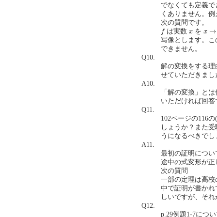
でなくても定義で
くありません。例
次の質問です。
f
x
→
2
x
→
は実数
を
f
x
x
写像とします。こ
できません。
Q10.
解の変換をする理
せていただきました。(
A10.
「解の変換」とは
いただければ回答
Q11.
102ページの116
しょうか？また受
うになるべきでしょうか
A11.
最初の証明につい
途中の式変形が正
次の質問
一部の定理は高校
中で証明が書かれ
しいですが、それ
Q12.
p.29例題1-7につい