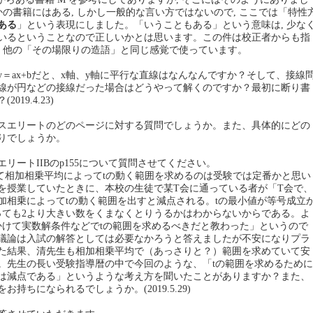
かの書籍にはある, しかし一般的な言い方ではないので, ここでは「特性
ある
」という表現にしました。「いうこともある」という意味は, 少な
いるということなので正しいかとは思います。この件は校正者からも指
, 他の「その場限りの造語」と同じ感覚で使っています。
＝ax+bだと、x軸、y軸に平行な直線はなんなんですか？そして、接線
線が円などの接線だった場合はどうやって解くのですか？最初に断り書
19.4.23)
スエリートのどのページに対する質問でしょうか。また、具体的にどの
りでしょうか。
リートIIBのp155について質問させてください。
tとおいて相加相乗平均によってtの動く範囲を求めるのは受験では定番かと思い
を授業していたときに、本校の生徒で某T会に通っている者が「T会で、
加相乗によってtの動く範囲を出すと減点される。tの最小値が等号成立
っても2より大きい数をくまなくとりうるかはわからないからである。よ
をかけて実数解条件などでtの範囲を求めるべきだと教わった」というので
議論は入試の解答としては必要なかろうと答えましたが不安になりプラ
た結果、清先生も相加相乗平均で（あっさりと？）範囲を求めていて安
。先生の長い受験指導暦の中で今回のような、「tの範囲を求めるために
は減点である」というような考え方を聞いたことがありますか？また、
持ちになられるでしょうか。(2019.5.29)