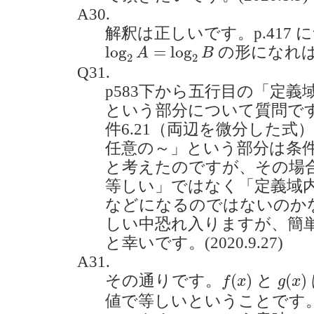
A30.
解釈は正しいです。p.417
log
2
A
=
log
2
B
log
=
log
の形になれ
A
B
2
2
Q31.
p583下から五行目の「定
という部分について質問です
件6.21（両辺を微分した
任意の～」という部分は条件
と考えたのですが、その場
等しい」ではなく「定義域
などになるのではないのか
しい中恐れ入りますが、簡
と幸いです。(2020.9.27)
A31.
f
(
x
)
g
(
x
)
(
)
(
)
その通りです。
と
f
x
g
x
値で等しいということです