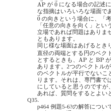
A
P
→
0
→
→
→
A
P
0
が
になる場合の記述
な指摘はいろいろな場面で
0
→
→
0
の向きという場合に、「
「任意の向きを向く」とい
立場であれば問題はありま
ともあります。
同じ様な場面はあげるとき
直径の両端とする円のベク
A
P
B
P
A
P
B
P
とするときも、
と
が
あります。2つのベクトルが
のベクトルが平行でないこ
ります。それは、専門書で
にしていると思うのですが
あれば、質問をするとよい
Q35.
p464 例題5-6?の解答に