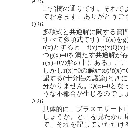
A25.
ご指摘の通りです。それで
ておきます。ありがとうご
Q26.
多項式と共通解に関する質問
すべて多項式です)「f(x)を
r(x)とすると f(x)=g(x)Q(x
つg(x)=0を満たす共通解
r(x)=0の解の中にある」
しかしr(x)=0の解x=αがf
認する(十分性の議論)ときにQ
分かりません。Q(α)=0と
うな不都合が生じるのでしょうか。
A26.
具体的に、プラスエリートI
しょうか。どこを見たかに
で、それを記していただけ