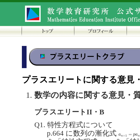
プラスエリートに関する意見
数学の内容に関する意見・
プラスエリートII・B
Q1. 特性方程式について
p.664 に数列の漸化式
a
n
+
1
=
p
a
n
+
=
a
p
a
+
1
n
n