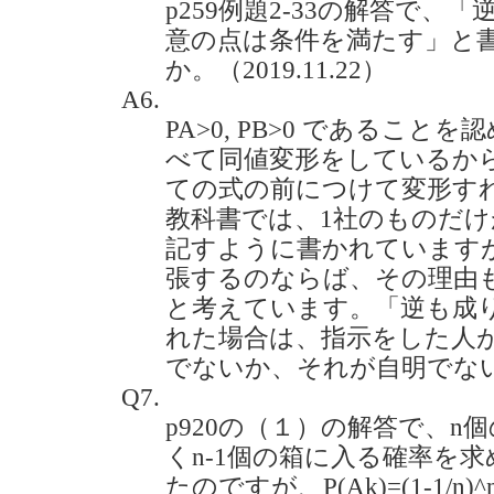
p259例題2-33の解答で、「逆に
意の点は条件を満たす」と
か。（2019.11.22）
A6.
PA>0, PB>0 であるこ
べて同値変形をしているから
ての式の前につけて変形す
教科書では、1社のものだ
記すように書かれています
張するのならば、その理由
と考えています。「逆も成
れた場合は、指示をした人
でないか、それが自明でな
Q7.
p920の（１）の解答で、n
くn-1個の箱に入る確率を
たのですが、P(Ak)=(1-1