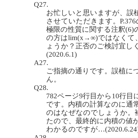
Q27.
お忙しいと思いますが、誤
させていただきます。P.37
極限の性質に関する注釈(6)
の方はlim(x→∞)ではなくて
ょうか？正否のご検討宜し
(2020.6.1)
A27.
ご指摘の通りです。誤植に
ん。
Q28.
782ページ9行目から10行
です。内積の計算なのに通
のはなぜなのでしょうか。
たので、最終的に内積の値がa1
わかるのですが…(2020.6.24
A28.