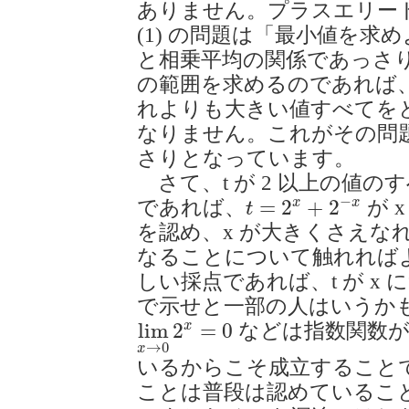
ありません。プラスエリートIIB
(1) の問題は「最小値を求
と相乗平均の関係であっさり
の範囲を求めるのであれば
れよりも大きい値すべてを
なりません。これがその問
さりとなっています。
さて、t が 2 以上の値
t
=
2
x
+
2
−
x
−
x
x
=
2
+
2
であれば、
が 
t
を認め、x が大きくさえな
なることについて触れれば
しい採点であれば、t が x
で示せと一部の人はいうか
lim
x
→
0
2
x
=
0
x
lim
2
=
0
などは指数関数が
→
0
x
いるからこそ成立すること
ことは普段は認めていること