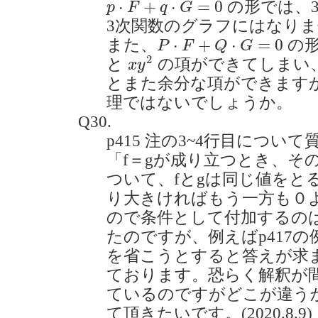
⋅
+
⋅
=
0
の形では、
p
F
q
G
3次関数のグラフにはなり
P
⋅
F
+
Q
⋅
G
=
0
⋅
+
⋅
=
0
また、
の
P
F
Q
G
x
y
2
2
と
の項ができてしまい
x
y
とまた余分な項ができます
理ではないでしょうか。
Q30.
p415 注の3~4行目につい
「f＝gが成り立つとき、そ
ついて、fとgは同じ値をと
り大きければもう一方も０
ので条件として付加するの
たのですが、例えばp417の例
を省こうとすると答えが求
ております。恐らく解釈が
ているのですがどこが違う
て頂きたいです。(2020.8.9)