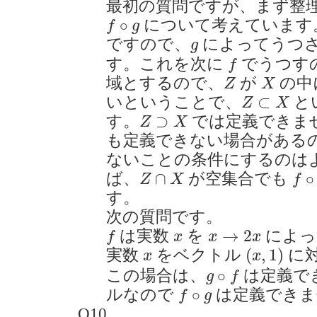
最初の質問ですが、まず整
f
∘
g
∘
について考えています
f
g
g
ですので、
によってうつ
g
f
す。これを次に
でうつす
f
Z
X
域とするので、
が
の中
Z
X
Z
⊂
X
⊂
いということで、
と
Z
X
Z
⊃
X
⊃
す。
では定義できま
Z
X
も定義できない場合がある
ないことの条件にするのは
Z
∩
X
f
∘
g
∩
∘
ば、
が空集合でも
Z
X
f
す。
次の質問です。
f
x
→
2
x
x
→
2
は実数
を
によっ
f
x
x
x
(
x
,
1
)
x
(
,
1
)
実数
をベクトル
に
x
x
g
∘
f
∘
この場合は、
は定義で
g
f
f
∘
g
∘
ルなので
は定義できま
f
g
Q10.