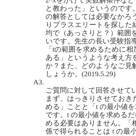
2^xをかけて実数解条件な
と教わった」というのです
の解答としては必要なかろ
りプラスエリートを探した
均で（あっさりと？）範囲
いです。先生の長い受験指
「tの範囲を求めるために相
ある」というような考え方
か？また、どのようなご見
しょうか。(2019.5.29)
A3.
ご質問に対して回答させて
まず、はっきりさせておきた
める」ことと「t の最小値
です。t の最小値を求めるだ
める必要はありません。「
係で得られることは t の最