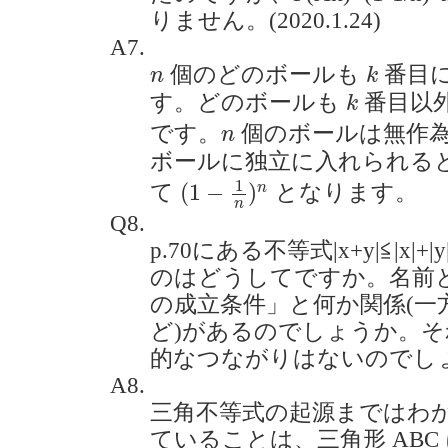
りません。(2020.1.24)
A7.
k
n
個のどのボールも
番目
n
k
k
す。どのボールも
番目以
k
n
です。
個のボールは無作
n
ボールに独立に入れられる
(
1
−
1
n
)
n
1
(
1
−
)
n
て
となります。
n
Q8.
p.70にある不等式|x+y|≦|x
のはどうしてですか。名前
の成立条件」と何か関係(一
ど)があるのでしょうか。
的なつながりはないのでしょうか。
A8.
三角不等式の起源まではわ
ていることは、三角形 ABC