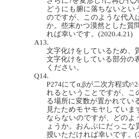
さらに?を変形し?に再び代
どうにも腑に落ちないとい
のですが、このような代入
か。些末かつ漠然とした質
れば幸いです。(2020.4.21)
A13.
文字化けをしているため、
文字化けをしている部分の
ください。
Q14.
P274にてα,βが二次方程式t^
れるということですが、こ
る場所に変数が置かれてい
見たためモヤモヤしていま
ならないのですが、どのよ
ょうか。おんぶにだっこな
授いただければ幸いです。(2020