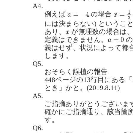
A4.
x
=
1
2
a
=
−
4
1
=
−
4
=
例えば
の場合
a
x
2
には決まらない) というこ
x
あり、
が無理数の場合は、
x
a
=
0
=
0
定義はできません。
の
a
義はせず、状況によって都
します。
Q5.
おそらく誤植の報告
448ページの13行目にある
とき」かと。(2019.8.11)
A5.
ご指摘ありがとうございま
確かにご指摘通り、該当箇所は
す。
Q6.