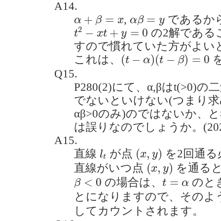
A14.
α
+
β
=
x
α
β
=
y
+
=
=
,
であるか
α
β
x
α
β
y
t
2
−
x
t
+
y
=
0
2
−
+
=
0
の2解である
t
x
t
y
すので慣れていた方がよい
(
t
−
α
)
(
t
−
β
)
=
0
(
−
)
(
−
)
=
0
これは、
t
α
t
β
Q15.
P280(2)にて、α,βはt(>0
でないといけない(つまり求め
αβ>0のみ)のではないか
は誤りなのでしょうか。(2020.
A15.
(
x
,
y
)
l
t
(
,
)
直線
が点
を2回通る
l
x
y
t
(
x
,
y
)
(
,
)
直線がいつ点
を通る
x
y
β
<
0
t
=
α
<
0
=
の場合は、
のと
β
t
α
とになりますので、そのよ
してカウントされます。