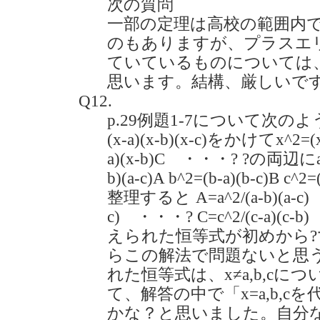
次の質問
一部の定理は高校の範囲内
のもありますが、プラスエ
ていているものについては
思います。結構、厳しいで
Q12.
p.29例題1-7について次
(x-a)(x-b)(x-c)をかけてx^2=(x-
a)(x-b)C ・・・? ?の両辺にa
b)(a-c)A b^2=(b-a)(b-c)B c
整理すると A=a^2/(a-b)(a-c) 
c) ・・・? C=c^2/(c-a)
えられた恒等式が初めから
らこの解法で問題ないと思
れた恒等式は、x≠a,b,c
て、解答の中で「x=a,b,
かな？と思いました。自分