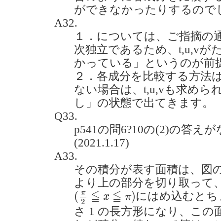
ができなかったりするのでしょう
A32.
１．については、ご指摘の
次独立であるため、t,u,v
かっている」というのが前
２．各成分を比較する方法
ない場合は、t,u,vも求め
し」の状態で出てきます。
Q33.
p541の問6?10の(2)の答
(2021.1.17)
A33.
その積分が表す面積は、図
より上の部分を切り取って
(
π
2
≦
x
≦
π
)
≦
≦
π
(
)
にはめ込むとち
x
π
2
さ 1 の長方形になり、この