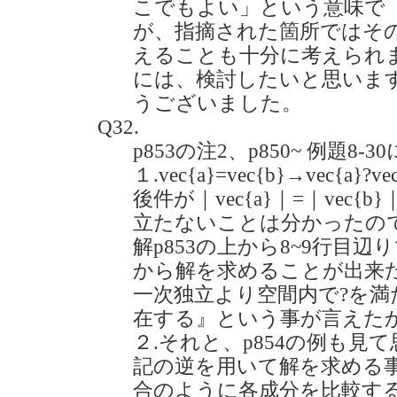
こでもよい」という意味で
が、指摘された箇所ではそ
えることも十分に考えられ
には、検討したいと思いま
うございました。
Q32.
p853の注2、p850~ 例題8
１.vec{a}=vec{b}→vec{a}?v
後件が｜vec{a}｜=｜vec
立たないことは分かったのですが
解p853の上から8~9行目
から解を求めることが出来
一次独立より空間内で?を満た
在する』という事が言えた
２.それと、p854の例も見
記の逆を用いて解を求める
合のように各成分を比較す