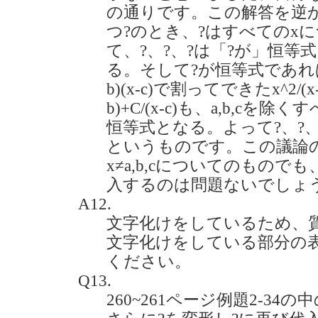
の通りです。この解答を逆か
つ?のとき、?はすべてのx
て、?、?、?は「?が」恒等式
る。そして?が恒等式であれば、
b)(x-c)で割ってできたx^2/(x-a)(x
b)+C/(x-c)も、a,b,c
恒等式となる。よって?、?、
というものです。この議論
x≠a,b,cについてのものでも
入するのは問題ないでしょうか？(
A12.
文字化けをしているため、
文字化けをしている部分の
ください。
Q13.
260~261ページ例題2-34