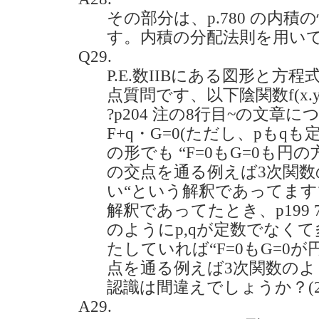
その部分は、p.780 の内積の性
す。内積の分配法則を用い
Q29.
P.E.数IIBにある図形と
点質問です、以下陰関数f(x.y
?p204 注の8行目~の文章
F+q・G=0(ただし、pもqも定数
の形でも “F=0もG=0も円
の交点を通る例えば3次関
い“という解釈であってます
解釈であってたとき、p199 7
のようにp,qが定数でなくて
たしていれば“F=0もG=0
点を通る例えば3次関数のよ
認識は間違えでしょうか？(2020
A29.
p
⋅
F
+
q
⋅
G
=
0