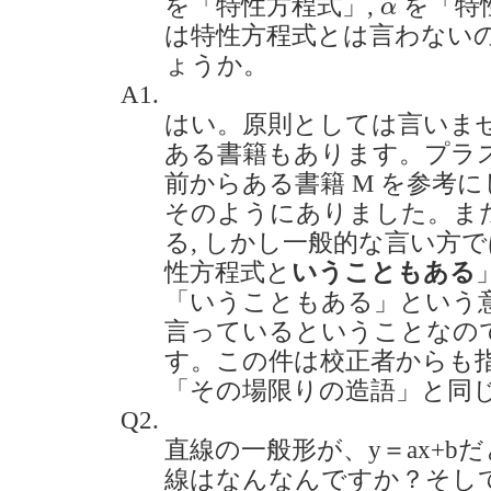
α
を「特性方程式」,
を「特
α
は特性方程式とは言わない
ょうか。
A1.
はい。原則としては言いませ
ある書籍もあります。プラスエ
前からある書籍 M を参考に
そのようにありました。また
る, しかし一般的な言い方で
性方程式と
いうこともある
「いうこともある」という意
言っているということなの
す。この件は校正者からも指
「その場限りの造語」と同
Q2.
直線の一般形が、y＝ax+b
線はなんなんですか？そし