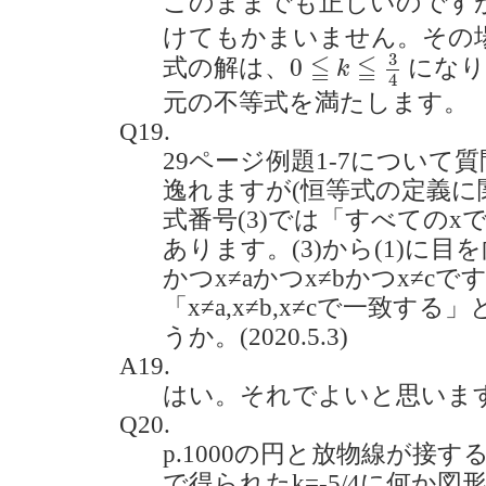
このままでも正しいのです
けてもかまいません。その
0
≦
k
≦
3
4
3
≦
≦
0
式の解は、
になり
k
4
元の不等式を満たします。
Q19.
29ページ例題1-7について
逸れますが(恒等式の定義に
式番号(3)では「すべての
あります。(3)から(1)に目を向
かつx≠aかつx≠bかつx≠c
「x≠a,x≠b,x≠cで一致
うか。(2020.5.3)
A19.
はい。それでよいと思いま
Q20.
p.1000の円と放物線が接
で得られたk=-5/4に何か