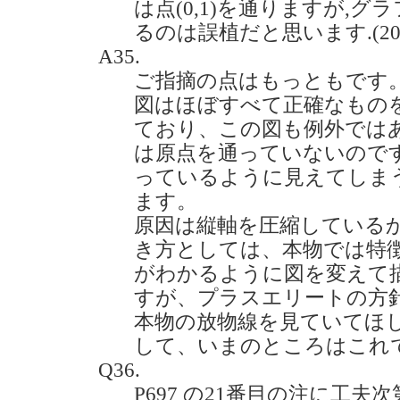
は点(0,1)を通りますが,
るのは誤植だと思います.(2021.
A35.
ご指摘の点はもっともです
図はほぼすべて正確なもの
ており、この図も例外では
は原点を通っていないので
っているように見えてしま
ます。
原因は縦軸を圧縮している
き方としては、本物では特
がわかるように図を変えて
すが、プラスエリートの方
本物の放物線を見ていてほ
して、いまのところはこれ
Q36.
P697 の21番目の注に工