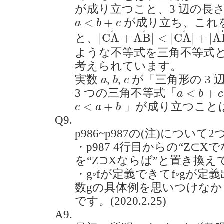
が成り立つこと、3 辺の長
a
<
b
+
c
<
+
が成り立ち、これ
a
b
c
|
C
A
→
+
A
B
→
|
<
|
C
A
→
|
+
|
→
→
→
|
C
A
+
A
B
|
<
|
C
A
|
+
|
A
と、
ような不等式を三角不等式
考えられています。
b
a
c
実数
,
,
が「三角形の 3
a
b
c
a
<
b
+
c
<
+
3 つの三角不等式「
a
b
c
c
<
a
+
b
<
+
」が成り立つこと
c
a
b
Q9.
p986~p987の(注)について
・p987 4行目からの“Z⊂
を“Z⊃Xならば”と置き換
・g◦fが定義できてf◦gが
数gの具体例を思いつけな
です。(2020.2.25)
A9.