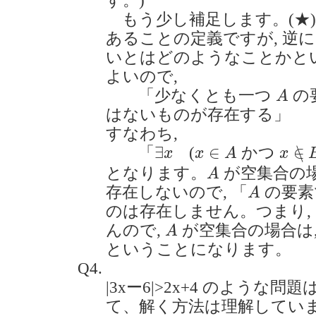
す。)
もう少し補足します。(★)
あることの定義ですが, 逆
いとはどのようなことかという
よいので,
A
「少なくとも一つ
の
A
はないものが存在する」
すなわち,
x
∈
∖
x
∈
A
∃
x
∃
∈
∈
∖
「
(
かつ
x
x
A
x
A
となります。
が空集合の
A
A
存在しないので, 「
の要
A
のは存在しません。つまり, 
A
んので,
が空集合の場合は
A
ということになります。
Q4.
|3xー6|>2x+4 のような
て、解く方法は理解してい