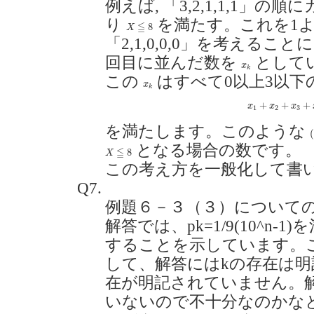
例えば, 「3,2,1,1,1」の
り
を満たす。これを1
X
≦
8
≦
8
X
「2,1,0,0,0」を考える
回目に並んだ数を
として
x
k
x
k
この
はすべて0以上3以下
x
k
x
k
x
1
+
x
2
+
x
3
+
+
+
+
x
x
x
1
2
3
を満たします。このような
(
(
となる場合の数です。
X
≦
8
≦
8
X
この考え方を一般化して書
Q7.
例題６－３（３）について
解答では、pk=1/9(10^n-
することを示しています。
して、解答にはkの存在は明
在が明記されていません。
いないので不十分なのかな