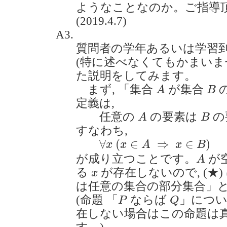
ようなことなのか。ご指導
(2019.4.7)
A3.
質問者の学年あるいは学習
(特に述べなくてもかまいませ
た説明をしてみます。
A
B
まず, 「集合
が集合
A
B
定義は,
A
B
任意の
の要素は
の
A
B
すなわち,
∀
x
(
x
∈
A
⇒
x
∈
B
)
⋯
⋯
(
∀
(
∈
⇒
∈
)
x
x
A
x
B
A
が成り立つことです。
が
A
x
る
が存在しないので, (★)
x
は任意の集合の部分集合」
P
Q
(命題 「
ならば
」につい
P
Q
在しない場合はこの命題は