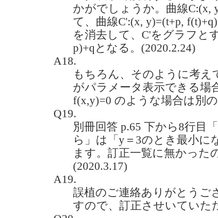
かがでしょうか。曲線C:(x, y)=
て、曲線C':(x, y)=(t+p, 
を消去して、C'をグラフとする
p)+qとなる。(2020.2.24)
A18.
もちろん、そのように考え
がパラメータ表示できる場
f(x,y)=0 のような場合
Q19.
別冊回答 p.65 下から8行
ら」は「y＝3のとき最小に
ます。訂正一覧に無かった
(2020.3.17)
A19.
誤植のご連絡ありがとうご
すので、訂正させいていた