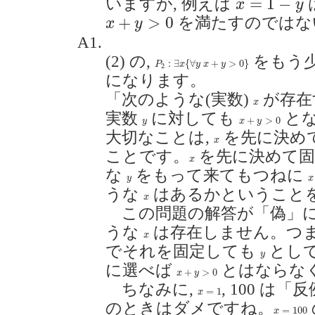
=
1
−
いますが, 例えば
x
y
x
+
y
>
0
+
>
0
を満たすのではな
x
y
A1.
(2) の,
をもう
P
2
:
∃
x
{
∀
y
x
+
y
>
0
}
:
∃
{
∀
+
>
0
}
P
x
y
x
y
2
になります。
「次のような(実数)
が存在
x
x
実数
に対しても
と
x
+
y
>
0
y
+
>
0
y
x
y
大切なことは,
を先に決め
x
x
ことです。
を先に決めて固
x
x
な
をもって来てもつねに
x
y
y
x
うな
はあるかということ
x
x
この問題の解答が「偽」に
うな
は存在しません。つま
x
x
でそれを固定しても
とし
y
y
に選べば
とはならな
x
+
y
>
0
+
>
0
x
y
ちなみに,
, 100 は
x
=
1
=
1
x
のときはダメですね。
x
=
100
=
100
x