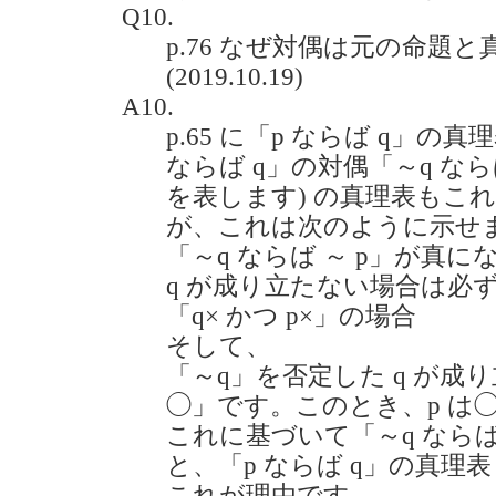
Q10.
p.76 なぜ対偶は元の命題
(2019.10.19)
A10.
p.65 に「p ならば q」
ならば q」の対偶「～q ならば
を表します) の真理表もこ
が、これは次のように示せ
「～q ならば ～ p」が真に
q が成り立たない場合は必ず
「q× かつ p×」の場合
そして、
「～q」を否定した q が成
◯」です。このとき、p は
これに基づいて「～q ならば
と、「p ならば q」の真理
これが理由です。