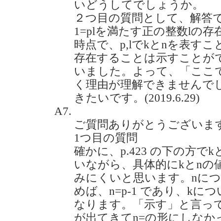
いどうしてでしょうか。
２つ目の質問として、解答での式
1=plを満たす正の整数lの
時点で、p,lでkとnを表すこ
存在することは示すことが
いました。よって、「ここ
く理由が理解できませんで
きたいです。(2019.6.29)
A7.
ご質問ありがとうございま
1つ目の質問
確かに、p.423 の下の方で
いながら、具体的にkとnの
みにくいと思います。nに
めば、n=p-1 であり、kにつ
なります。「示す」と言っ
が出てきてn=の形にしなか