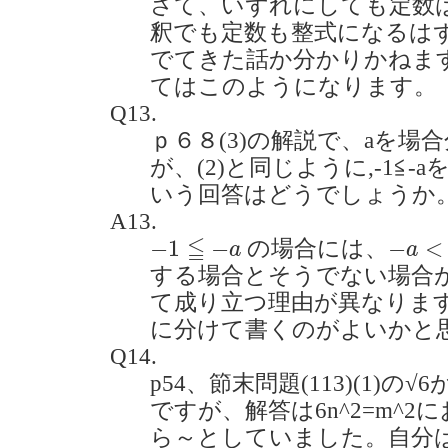
さて、いずれにしても定数
釈でも定数も整式になるは
でてきた話か分かりかねま
てはこのようになります。
Q13.
ｐ６８(3)の解説で、aを
が、(2)と同じように,-1≦
いう回答はどうでしょうか。(20
A13.
−
1
≦
−
a
−
a
<
x
≦
−
1
−
−
<
の場合には、
a
a
する場合とそうでない場合
て成り立つ理由が異なりま
に分けて書くのがよいかと
Q14.
p54、節末問題(113)(1)
ですが、解答は6n^2=m^
ら～としていました。自分は