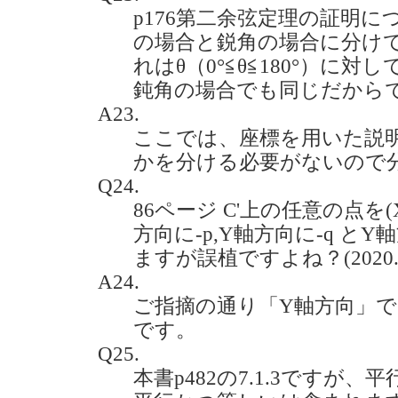
p176第二余弦定理の証明に
の場合と鋭角の場合に分け
れはθ（0°≦θ≦180°）に
鈍角の場合でも同じだからですか。
A23.
ここでは、座標を用いた説
かを分ける必要がないので
Q24.
86ページ C'上の任意の点を(X
方向に-p,Y軸方向に-q と
ますが誤植ですよね？(2020.7
A24.
ご指摘の通り「Y軸方向」で
です。
Q25.
本書p482の7.1.3ですが