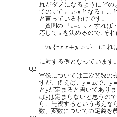
れがダメになるようにどの
ての
で
となる」こと
x
+
y
>
0
y
+
>
0
y
x
y
と言っているわけです。
質問の 「
とすれば・
x
=
1
−
y
=
1
−
x
y
応じて
を決めるので, それ
x
x
∀
y
{
∃
x
x
+
y
>
0
}
∀
{
∃
+
>
0
}
(これは
y
x
x
y
に対する例となっています
Q2.
写像については二次関数の
すが、例えば、y＝axで、y＝
とyが定まると書いてありま
ばyは定まらないと思うので
ら、無視するという考えな
数、変数についての定義を教えて