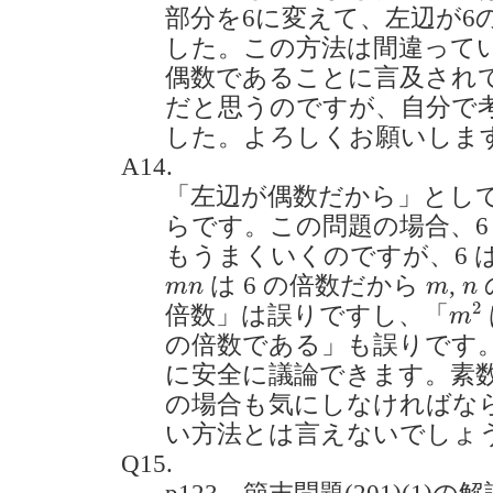
部分を6に変えて、左辺が6
した。この方法は間違って
偶数であることに言及され
だと思うのですが、自分で
した。よろしくお願いします。(2
A14.
「左辺が偶数だから」として
らです。この問題の場合、6
もうまくいくのですが、6 
m
n
m
n
は 6 の倍数だから
,
m
n
m
n
m
2
2
倍数」は誤りですし、「
m
の倍数である」も誤りです
に安全に議論できます。素
の場合も気にしなければな
い方法とは言えないでしょ
Q15.