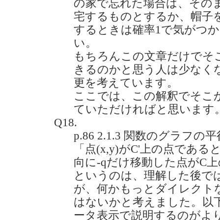
の家で忘れた場合は、その
宅するものとするか、帽子
するときは確率1で気がつ
い。
もちろんこの文章だけでそ
きるのかと思う人は少なく
更を考えています。
ここでは、この解釈でそこ
ていただければと思います
Q18.
p.86 2.1.3 関数のグラ
「点(x,y)がC'上の点である
向に-qだけ移動した点がC
というのは、理解した後で
が、何かもっとダイレクト
はないかと考えました。以
ータ表示で説明するのがよ