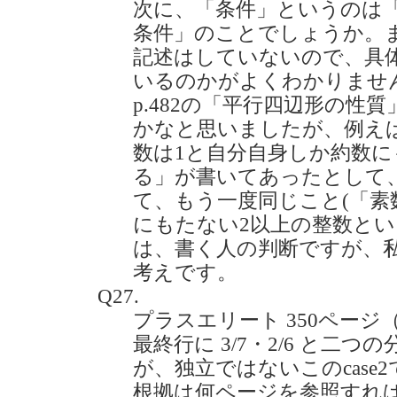
次に、「条件」というのは
条件」のことでしょうか。
記述はしていないので、具
いるのかがよくわかりませ
p.482の「平行四辺形の性
かなと思いましたが、例え
数は1と自分自身しか約数に
る」が書いてあったとして
て、もう一度同じこと(「素
にもたない2以上の整数とい
は、書く人の判断ですが、
考えです。
Q27.
プラスエリート 350ページ（
最終行に 3/7・2/6 と二
が、独立ではないこのcase
根拠は何ページを参照すれ