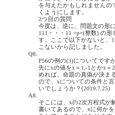
を与えたかもしれませんの
くようにします。
2つ目の質問
今度は、逆に、問題文の形
111・・・11 =p×(整数)
す。ここで以下がないと、11
こないから記しました。
Q8.
P56の例の(3)についてで
先にxの値をx＝1,-1とかx＝2^(1/
めれば、命題の真偽が決ま
ので、xについての条件と
いでしょうか？(2019.7.25)
A8.
そこには、xの2次方程式が
書いてあるので、xに何か