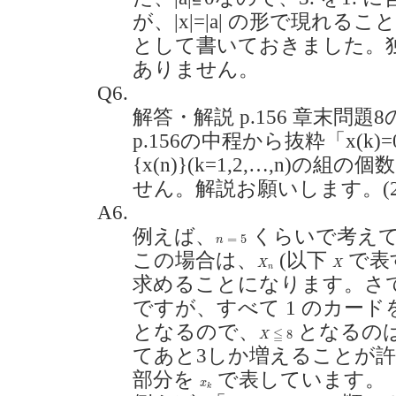
が、|x|=|a| の形で現れ
として書いておきました。
ありません。
Q6.
解答・解説 p.156 章末問
p.156の中程から抜粋「x(k)=0,
{x(n)}(k=1,2,…,n)
せん。解説お願いします。(2019
A6.
例えば、
くらいで考え
n
=
5
=
5
n
この場合は、
(以下
で表す
X
n
X
X
X
n
求めることになります。さ
ですが、すべて 1 のカー
となるので、
となるの
X
≦
8
≦
8
X
てあと3しか増えることが
部分を
で表しています。
x
k
x
k