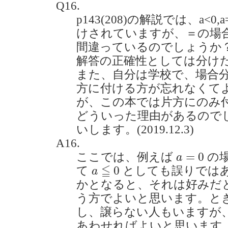
Q16.
p143(208)の解説では、a<0,a=
けされていますが、＝の場
間違っているのでしょうか
解答の正確性としては分け
また、自分は学校で、場合
方に付ける方が忘れなくて
が、この本では片方にのみ
どういった理由があるので
いします。(2019.12.3)
A16.
a
=
0
=
0
ここでは、例えば
の
a
a
≦
0
≦
0
て
としても誤りでは
a
かとなると、それは好みだ
う方でよいと思います。と
し、譲らない人もいますが
あわせればよいと思います