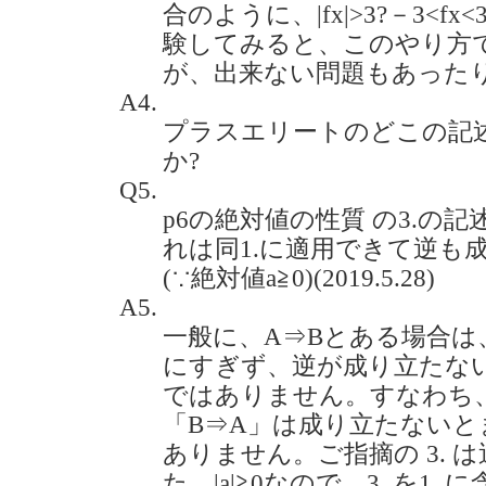
合のように、|fx|>3?－3<
験してみると、このやり方
が、出来ない問題もあったりします
A4.
プラスエリートのどこの記
か?
Q5.
p6の絶対値の性質 の3.の
れは同1.に適用できて逆も
(∵絶対値a≧0)(2019.5.28)
A5.
一般に、A⇒Bとある場合は
にすぎず、逆が成り立たな
ではありません。すなわち
「B⇒A」は成り立たない
ありません。ご指摘の 3. 
た、|a|≧0なので、3. を1