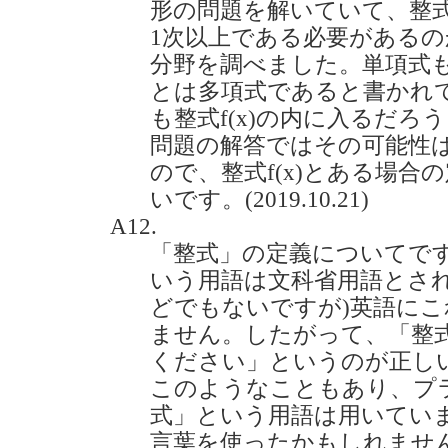
形の問題を解いていて、整式f
1次以上である必要がある
分野を調べました。単項式
とは多項式であると書かれて
も整式f(x)の内に入るだ
問題の解答ではその可能性
ので、整式f(x)とある場
いです。(2019.10.21)
A12.
「整式」の定義についてで
いう用語は文科省用語とされ
どでもないですが)英語に
ません。したがって、「整
ください」というのが正し
このようなこともあり、プ
式」という用語は用いてい
言葉を使ったかもしれませ