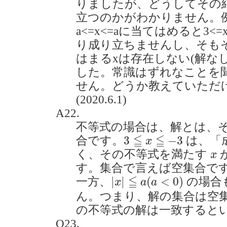
りましたが、どうしてその結
立つのかがわかりません。例えば
a<=x<=aに当てはめると3<=x<
り成り立ちませんし、そも
はまるxは存在しない(解な
した。常識はずれなことを
せん。どうか教えていただ
(2020.6.1)
A22.
不等式の場合は、解とは、
3
≦
x
≦
−
3
≦
≦
3
−
3
合です。
は、「
x
x
く、その不等式を満たす
x
す。集合で言えば空集合で
|
x
|
≦
a
(
a
<
0
)
≦
|
|
(
<
0
)
一方、
の場合
x
a
a
ん。つまり、解の集合は空
の不等式の解は一致すると
Q23.