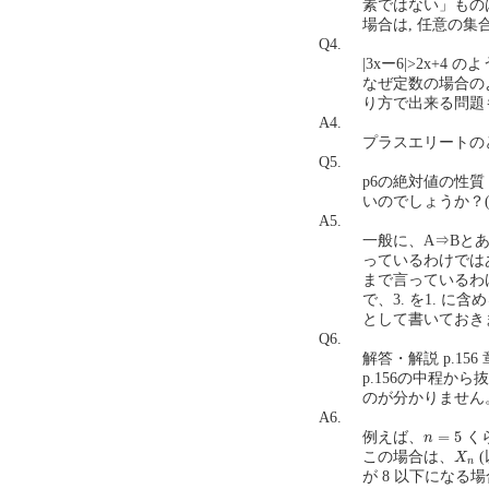
素ではない」ものは
場合は, 任意の集
Q4.
|3xー6|>2x
なぜ定数の場合のよ
り方で出来る問題も
A4.
プラスエリートの
Q5.
p6の絶対値の性質
いのでしょうか？(∵絶対
A5.
一般に、A⇒Bと
っているわけでは
まで言っているわけ
で、3. を1. に
として書いておき
Q6.
解答・解説 p.15
p.156の中程から抜粋
のが分かりません。解
A6.
n
=
5
=
5
例えば、
く
n
X
n
この場合は、
X
n
が 8 以下になる