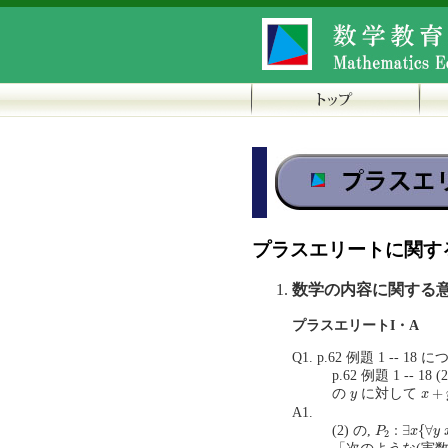
プラスエリートに関す
数学の内容に関する
プラスエリートI・A
Q1. p.62 例題 1 -- 18 
p.62 例題 1 -- 18
x
+
y
y
+
の
に対して
y
x
A1.
P
2
:
∃
x
{
∀
y
x
:
∃
{
∀
(2) の,
P
x
y
2