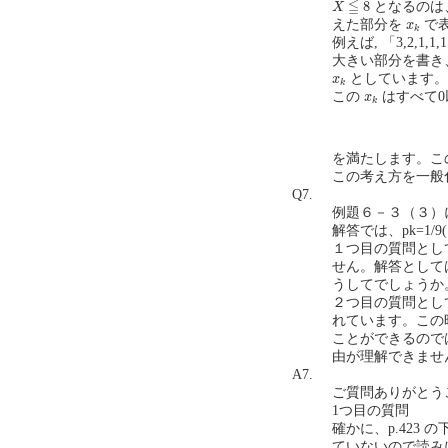
X
≦
8
≦
8
となるのは
X
x
k
えた部分を
で
x
k
例えば, 「3,2,1
大きい部分を書き、
x
k
としています。
x
k
x
k
この
はすべて0
x
k
を満たします。こ
この考え方を一般
Q7.
例題６－３（３）
解答では、pk=1/
１つ目の質問とし
せん。解答として
うしてでしょうか
２つ目の質問として、
れています。この時
ことができるので
由が理解できません
A7.
ご質問ありがとう
1つ目の質問
確かに、p.423
ていないので読みに