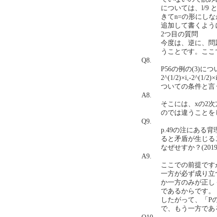
については、l/
きてn=の形にし
追加して書くよう
2つ目の質問
今度は、逆に、問題
うことです。ここで
Q8.
P56の例の(3)に
2^(1/2)×i,
ついての条件と言う
A8.
そこには、xの2
のでは違うことを
Q9.
p.49の注にあ
ると矛盾が生じる
なぜせすか？(2019.1
A9.
ここでの前提です
一方が必ず成り立
か一方のみが正し
であるからです。
したがって、「P
で、もう一方であ