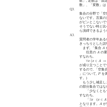
数」, 定数は「
数」、「変数」は
Q3.
集合の分野で「空
ないです。言葉の
がピンとこないで
そうでない時と比
ら演繹できるような
A3.
質問者の学年ある
きっちりとした説
A
まず, 「集合
A
A
任意の
の
A
すなわち,
∀
x
(
x
∈
A
⇒
x
∀
(
∈
⇒
x
x
A
が成り立つことで
するので, 「空
P
」について,
を
P
す。)
もう少し補足しま
の部分集合ではない
「少なくとも
すなわち,
∃
x
x
∈
A
∃
∈
「
(
x
x
A
A
となります。
が
A