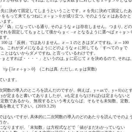
+
>
0
)
が存在する。それは, どのような実数
に対しても
となる
x
y
x
y
」
x
先に決めて固定してしまうということです。
を先に決めて固定したあ
x
x
+
y
>
0
y
x
+
>
0
をもって来てもつねに
が成り立つ, そのような
はあるかと
y
x
y
x
います。
x
「偽」になっている通り, そのような
は存在しません。つまり, どの
x
x
+
y
>
0
y
<
−
x
y
<
−
+
>
それを固定しても
として後から
となるように選べば
y
y
x
x
y
ます。
x
=
1
x
=
100
=
1
=
100
, 100 は「反例」ではありません。
のときはダメですね。
x
x
x
y
ね。これがダメになるようにどのような
に対しても「すべての
で
x
y
ことはないからダメですね, と言っているわけです。
y
x
−
とすれば・・・・」というのは,
に応じて
を決めるので, それは,
y
y
x
∀
y
{
∃
x
x
+
y
>
0
}
x
y
∀
{
∃
+
>
0
}
(これは真. ただし,
,
は実数)
y
x
x
y
x
y
ています。
関数の導入のところを読んだのですが、例えば、y＝axで、y＝f(x)と
とyが定まると書いてありましたが、aも定まらなければyは定まらないと
は定数であるから、無視するという考えならば、そもそも未知数、定数
教えて下さい。(2019.3.29)
はないですが, 具体的に二次関数の導入のどのあたりを読んでそのよ
うか。
なりますが, 「未知数」は方程式などで「値がまだわかっていない