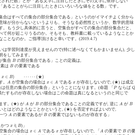
固定された数」とか「ある文字に注目したときにその文字に依存しない
「あることがらに注目したときにいろいろな値をとる数」です。
集合はすべての集合の部分集合である」というのがイマイチよく分から
意味が分からないというよりも、そうなる必然性というか、数学的意味
す。もう少し具体的に言うと、空集合がすべての集合の部分集合だと、
べて何が起こりうるのか。そもそも、教科書に載っているようなことか
ことなのか。ご指導頂けると幸いです。(2019.4.7)
いは学習到達度が見えませんので(特に述べなくてもかまいません), 少し
明をしてみます。
B
が集合
の部分集合である」ことの定義は,
B
B
要素は
の要素である
B
∈
B
)
⋯
⋯
(
★
)
★
∈
)
⋯
⋯
(
)
x
B
A
x
∈
A
x
∈
す。
が空集合の場合は
である
が存在しないので, (★) は成立
A
x
A
x
P
Q
集合は任意の集合の部分集合」ということになります。(命題 「
ならば
P
満たすものが存在しない場合はこの命題は真になるというのと同じで
A
B
A
B
す。(★) が
が
の部分集合であることの定義ですが, 逆に
が
A
B
A
B
とはどのようなことかというと, (★) を否定すればよいので,
A
B
一つ
の要素であるが
の要素ではないものが存在する」
A
B
x
∈
∖
B
∈
∖
かつ
)」
x
B
x
∈
A
A
B
x
∈
空集合の場合は
である
が存在しないので, 「
の要素で
の
x
A
x
A
B
A