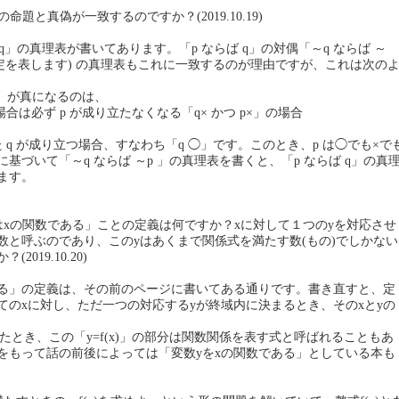
の命題と真偽が一致するのですか？(2019.10.19)
らば q」の真理表が書いてあります。「p ならば q」の対偶「～q ならば ～
 の否定を表します) の真理表もこれに一致するのが理由ですが、これは次の
 p」が真になるのは、
場合は必ず p が成り立たなくなる「q× かつ p×」の場合
 q が成り立つ場合、すなわち「q ◯」です。このとき、p は◯でも×で
基づいて「～q ならば ～p 」の真理表を書くと、「p ならば q」の真
ます。
「yはxの関数である」ことの定義は何ですか？xに対して１つのyを対応させ
数と呼ぶのであり、このyはあくまで関係式を満たす数(もの)でしかない
2019.10.20)
ある」の定義は、その前のページに書いてある通りです。書き直すと、定
てのxに対し、ただ一つの対応するyが終域内に決まるとき、そのxとyの
 と書いたとき、この「y=f(x)」の部分は関数関係を表す式と呼ばれることもあ
をもって話の前後によっては「変数yをxの関数である」としている本も