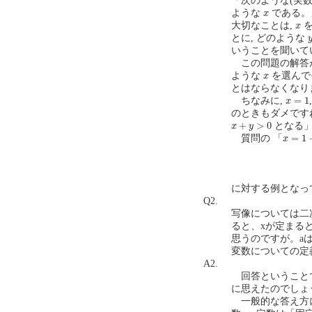
「次のような(実数
x
ような
である。
x
x
大切なことは,
を
x
とに, どのような
いうことを聞いて
この問題の解答が
x
ような
を選んで
x
とはならなくなり
x
=
1
=
1
ちなみに,
x
のときもダメです
x
+
y
>
0
+
>
0
となる」
x
y
x
=
1
−
y
=
1
質問の 「
x
に対する例となっ
Q2.
写像については二次
ると、xが定まる
思うのですが。a
変数についての定義を
A2.
回答ということで
に思えたのでしょ
一般的な答え方に