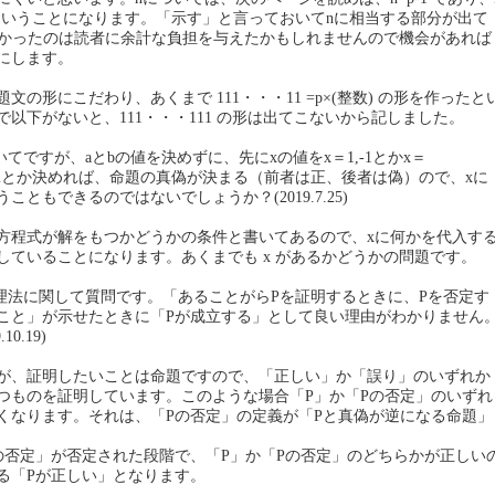
9 ということになります。「示す」と言っておいてnに相当する部分が出て
なかったのは読者に余計な負担を与えたかもしれませんので機会があれば
にします。
文の形にこだわり、あくまで 111・・・11 =p×(整数) の形を作ったと
以下がないと、111・・・111 の形は出てこないから記しました。
ついてですが、aとbの値を決めずに、先にxの値をx＝1,-1とかx＝
-2^(1/2)×iとか決めれば、命題の真偽が決まる（前者は正、後者は偽）ので、xに
こともできるのではないでしょうか？(2019.7.25)
次方程式が解をもつかどうかの条件と書いてあるので、xに何かを代入す
していることになります。あくまでも x があるかどうかの問題です。
る背理法に関して質問です。「あることがらPを証明するときに、Pを否定す
こと」が示せたときに「Pが成立する」として良い理由がわかりません
0.19)
が、証明したいことは命題ですので、「正しい」か「誤り」のいずれか
つものを証明しています。このような場合「P」か「Pの否定」のいずれ
くなります。それは、「Pの否定」の定義が「Pと真偽が逆になる命題」
の否定」が否定された段階で、「P」か「Pの否定」のどちらかが正しい
る「Pが正しい」となります。