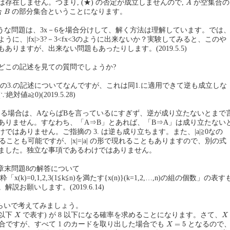
存在しません。つまり, (★) の否定が成立しませんので,
が空集合の
A
B
合
の部分集合ということになります。
B
+4 のような問題は、3x－6を場合分けして、解く方法は理解しています。では
うに、|fx|>3?－3<fx<3のように出来ないか？実験してみると、このや
ありますが、出来ない問題もあったりします。(2019.5.5)
どこの記述を見ての質問でしょうか?
 の3.の記述についてなんですが、これは同1.に適用できて逆も成立しな
値a≧0)(2019.5.28)
ある場合は、AならばBを言っているにすぎず、逆が成り立たないとまで
ありません。すなわち、「A⇒B」とあれば、「B⇒A」は成り立たない
ではありません。ご指摘の 3. は逆も成り立ちます。また、|a|≧0なの
含めることも可能ですが、|x|=|a| の形で現れることもありますので、別の式
ました。独立な事項であるわけではありません。
6 章末問題8の解答について
「x(k)=0,1,2,3(1≦k≦n)を満たす{x(n)}(k=1,2,…,n)の組の個数」の表す
説お願いします。(2019.6.14)
らいで考えてみましょう。
X
X
(以下
で表す) が 8 以下になる確率を求めることになります。さて、
X
X
X
=
5
=
5
場合ですが、すべて 1 のカードを取り出した場合でも
となるので
X