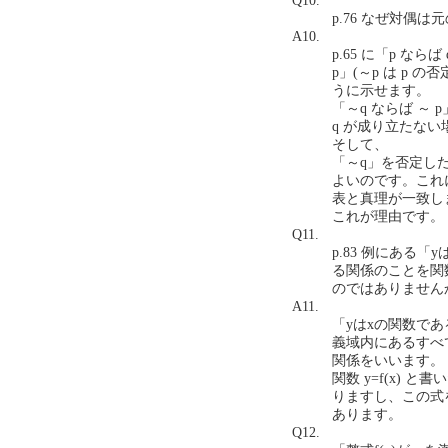
Q10.
p.76 なぜ対偶は元
A10.
p.65 に「p な
p」(～p は p
うに示せます。
「～q ならば ～
q が成り立たない
そして、
「～q」を否定した
よいのです。これに
表と真理が一致し
これが理由です。
Q11.
p.83 例にある
る関係のことを関
のではありませんか？(
A11.
「yはxの関数で
義域内にあるすべ
関係をいいます。
関数 y=f(x)
りますし、この式
あります。
Q12.