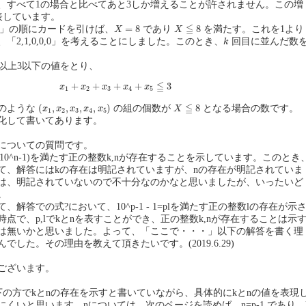
、すべて1の場合と比べてあと3しか増えることが許されません。この増
表しています。
X
=
8
X
≦
8
≦
=
8
8
,1,1」の順にカードを引けば、
であり
を満たす。これを1より
X
X
k
「2,1,0,0,0」を考えることにしました。このとき、
回目に並んだ数
k
以上3以下の値をとり、
x
1
+
x
2
+
x
3
+
x
4
+
x
5
≦
3
≦
+
+
+
+
3
x
x
x
x
x
1
2
3
4
5
(
x
1
,
x
2
,
x
3
,
x
4
,
x
5
)
X
≦
8
≦
(
,
,
,
,
)
8
のような
の組の個数が
となる場合の数です。
x
x
x
x
x
X
1
2
3
4
5
化して書いてあります。
についての質問です。
9(10^n-1)を満たす正の整数k,nが存在することを示しています。このとき
て、解答にはkの存在は明記されていますが、nの存在が明記されていま
は、明記されていないので不十分なのかなと思いましたが、いったいど
。
解答での式?において、10^p-1 - 1=plを満たす正の整数lの存在が示
点で、p,lでkとnを表すことができ、正の整数k,nが存在することは示
は無いかと思いました。よって、「ここで・・・」以下の解答を書く理
でした。その理由を教えて頂きたいです。(2019.6.29)
ございます。
 の下の方でkとnの存在を示すと書いていながら、具体的にkとnの値を表現
くいと思います。nについては、次のページを読めば、n=p-1 であり、