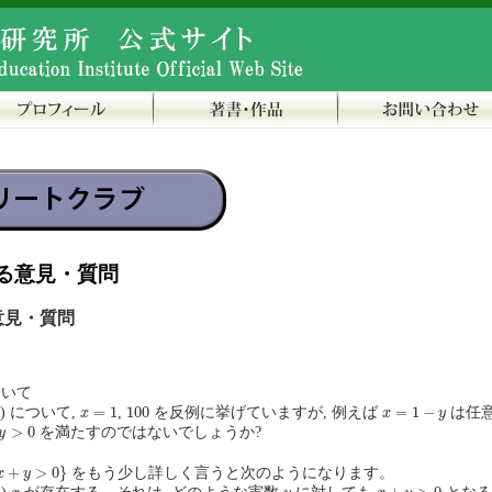
る意見・質問
意見・質問
について
x
=
1
100
x
=
1
−
y
=
1
100
=
1
−
 (2) について,
,
を反例に挙げていますが, 例えば
は任
x
x
y
>
0
>
0
を満たすのではないでしょうか?
y
+
y
>
0
}
+
>
0
}
をもう少し詳しく言うと次のようになります。
x
y
x
+
y
>
0
x
y