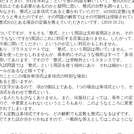
を満たすときの、f(x)を求めよ」という形の問題を解いていて、整式f(x)と
1次以上である必要があるのかと疑問に思い、整式の分野を調べました。
みなされ、整式とは多項式であると書かれていたので、xの0次(定数)も
入るだろうと考えたのですが、その問題の解答ではその可能性は排除されて
f(x)とある場合の定義を教えていただきたいです。(2019.10.21)
ついてですが、そもそも「整式」という用語は文科省用語とされ、その
どでもないですが)英語にこれに対応する言葉はありません。したがって
科省に聞いてください」というのが正しい対応かもしれません。
あり、プラスエリートでは、「整式」という用語は用いていません。一
葉を使ったかもしれませんが、基本的にそのような個所はすべて「多項
用いてあります。ですので「整式」は管轄外というスタンスです。
入試問題では「整式」という用語を使う傾向にあり、それは細かいとこ
ールがあるなど様々です。
のこと (この場合単項式は多項式の特別な場合)
あると思いますが、
の文字があるので、項が2個以上である。1つの場合は単項式という。そ
項式を合わせて整式という。
いる人たちも少なくありません。また、出版社によっては、長年この定
ので、今更変えられないというところもあり、このようなところに変更
されてしまいます。
ても定数は多項式ですから、どの解釈でも定数も整式になるはずです。
でてきた話か分かりかねますので、一般的な答えとしてはこのようにな