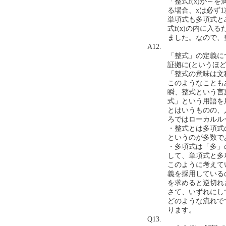
「整式f(x)が～
る場合、xは必ず
単項式も多項式と
式f(x)の内に
ました。なので、整式
A12.
「整式」の定義に
証拠に(というほ
「整式の意味は文
このようなことも
瞬、整式という言
式」という用語を
とはいうものの、
ろではローカルル
・整式とは多項式
というのが多数で
・多項式は「多」
して、単項式と多
このように考えて
義を採用している
を求めると逆切れ
さて、いずれにし
どのような流れで
ります。
Q13.