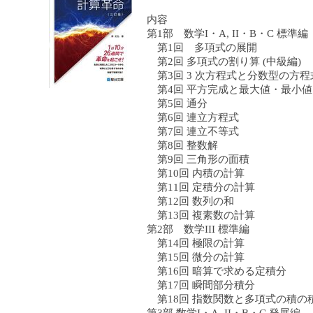
内容
第1部 数学I・A, II・B・C 標準編
第1回 多項式の展開
第2回 多項式の割り算 (中級編)
第3回 3 次方程式と分数型の方程
第4回 平方完成と最大値・最小値 
第5回 通分
第6回 連立方程式
第7回 連立不等式
第8回 整数解
第9回 三角形の面積
第10回 内積の計算
第11回 定積分の計算
第12回 数列の和
第13回 複素数の計算
第2部 数学III 標準編
第14回 極限の計算
第15回 微分の計算
第16回 暗算で求める定積分
第17回 瞬間部分積分
第18回 指数関数と多項式の積の