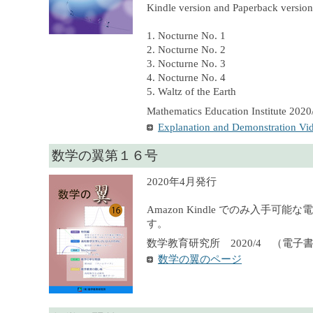
Kindle version and Paperback version 
1. Nocturne No. 1
2. Nocturne No. 2
3. Nocturne No. 3
4. Nocturne No. 4
5. Waltz of the Earth
Mathematics Education Institute 2020
Explanation and Demonstration Vi
数学の翼第１６号
2020年4月発行
Amazon Kindle でのみ入手可
す。
数学教育研究所 2020/4 （電子
数学の翼のページ