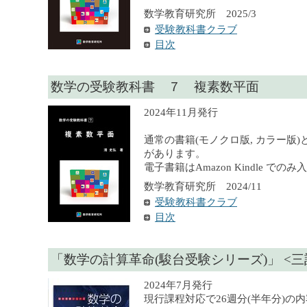
数学教育研究所 2025/3
受験教科書クラブ
目次
数学の受験教科書 ７ 複素数平面
2024年11月発行
通常の書籍(モノクロ版, カラー版)
があります。
電子書籍はAmazon Kindle での
数学教育研究所 2024/11
受験教科書クラブ
目次
「数学の計算革命(駿台受験シリーズ)」 <三
2024年7月発行
現行課程対応で26週分(半年分)の