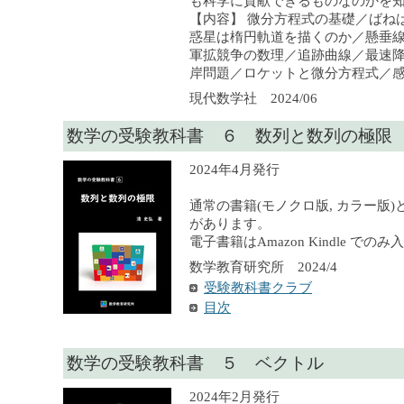
も科学に貢献できるものなのかを
【内容】 微分方程式の基礎／ばね
惑星は楕円軌道を描くのか／懸垂
軍拡競争の数理／追跡曲線／最速
岸問題／ロケットと微分方程式／感
現代数学社 2024/06
数学の受験教科書 ６ 数列と数列の極限
2024年4月発行
通常の書籍(モノクロ版, カラー版)
があります。
電子書籍はAmazon Kindle での
数学教育研究所 2024/4
受験教科書クラブ
目次
数学の受験教科書 ５ ベクトル
2024年2月発行