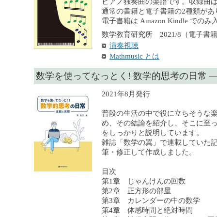
ピアノ独奏曲の楽譜です。収録曲は
通常の書籍と電子書籍の2種類があ
電子書籍は Amazon Kindle で
数学教育研究所 2021/8（電子書籍）,
演奏視聴
Mathmusic とは
数学を使ってなっとく! 数学的思考の日常 
2021年8月発行
普段の生活の中で役に立ちそうな
め、その結論を紹介し、そこに至
をしっかりと説明しています。
雑誌「数学の翼」で連載していた
筆・修正して作成しました。
目次
第1章 じゃんけんの回数
第2章 正方形の部屋
第3章 カレンダーの中の数学
第4章 体感時間と絶対時間