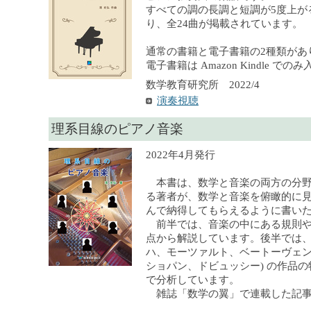
すべての調の長調と短調が5度上が
り、全24曲が掲載されています。
通常の書籍と電子書籍の2種類があ
電子書籍は Amazon Kindle で
数学教育研究所 2022/4
演奏視聴
理系目線のピアノ音楽
2022年4月発行
本書は、数学と音楽の両方の分野
る著者が、数学と音楽を俯瞰的に
んで納得してもらえるように書い
前半では、音楽の中にある規則や
点から解説しています。後半では、
ハ、モーツァルト、ベートーヴェ
ショパン、ドビュッシー) の作品
で分析しています。
雑誌「数学の翼」で連載した記事