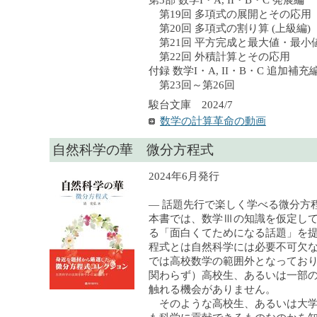
第3部 数学I・A, II・B・C 発展編
第19回 多項式の展開とその応用
第20回 多項式の割り算 (上級編)
第21回 平方完成と最大値・最小値 
第22回 外積計算とその応用
付録 数学I・A, II・B・C 追加補充
第23回～第26回
駿台文庫 2024/7
数学の計算革命の動画
自然科学の華 微分方程式
2024年6月発行
— 話題先行で楽しく学べる微分
本書では、数学Ⅲの知識を仮定し
る「面白くてためになる話題」を
程式とは自然科学には必要不可欠
では高校数学の範囲外となってお
関わらず）高校生、あるいは一部
触れる機会がありません。
そのような高校生、あるいは大学